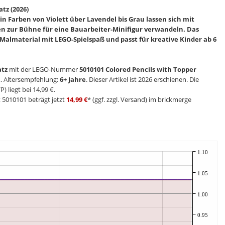
tz (2026)
 in Farben von Violett über Lavendel bis Grau lassen sich mit
n zur Bühne für eine Bauarbeiter-Minifigur verwandeln. Das
almaterial mit LEGO-Spielspaß und passt für kreative Kinder ab 6
atz
mit der LEGO-Nummer
5010101 Colored Pencils with Topper
R
. Altersempfehlung:
6+ Jahre
. Dieser Artikel ist 2026 erschienen. Die
 liegt bei 14,99 €.
t 5010101 beträgt jetzt
14,99 €
* (ggf. zzgl. Versand) im brickmerge
1.10
1.05
1.00
0.95