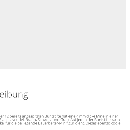
reibung
r 12 bereits angespitzten Buntstifte hat eine 4 mm dicke Mine in einer
 Blau, Lavendel, Braun, Schwarz und Grau. Auf jeden der Buntstifte kann
el für die beiliegende Bauarbeiter-Minifigur dient. Dieses ebenso coole
.