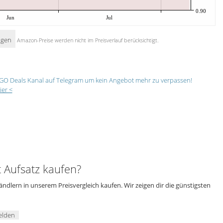
0.90
Jun
Jul
igen
Amazon-Preise werden nicht im Preisverlauf berücksichtigt.
GO Deals Kanal auf Telegram um kein Angebot mehr zu verpassen!
ier <
 Aufsatz kaufen?
ndlern in unserem Preisvergleich kaufen. Wir zeigen dir die günstigsten
elden