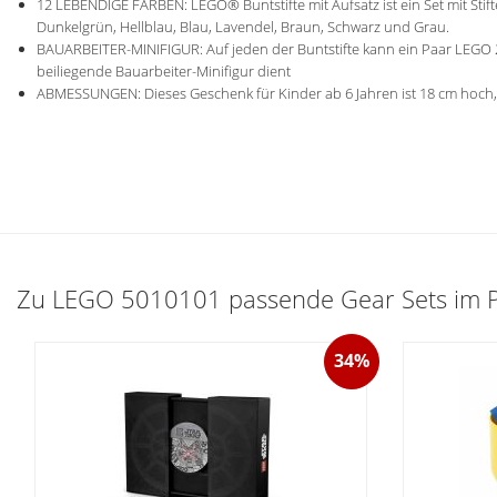
12 LEBENDIGE FARBEN: LEGO® Buntstifte mit Aufsatz ist ein Set mit Stift
Dunkelgrün, Hellblau, Blau, Lavendel, Braun, Schwarz und Grau.
BAUARBEITER-MINIFIGUR: Auf jeden der Buntstifte kann ein Paar LEGO 2x
beiliegende Bauarbeiter-Minifigur dient
ABMESSUNGEN: Dieses Geschenk für Kinder ab 6 Jahren ist 18 cm hoch, 9
Zu LEGO 5010101 passende Gear Sets im Pr
34%