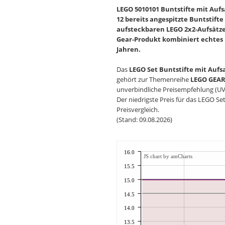
LEGO 5010101 Buntstifte mit Aufsa
12 bereits angespitzte Buntstifte
aufsteckbaren LEGO 2x2-Aufsätze
Gear-Produkt kombiniert echtes M
Jahren.
Das
LEGO Set Buntstifte mit Aufs
gehört zur Themenreihe
LEGO GEA
unverbindliche Preisempfehlung (UVP)
Der niedrigste Preis für das LEGO Se
Preisvergleich.
(Stand: 09.08.2026)
16.0
JS chart by amCharts
15.5
15.0
14.5
14.0
13.5