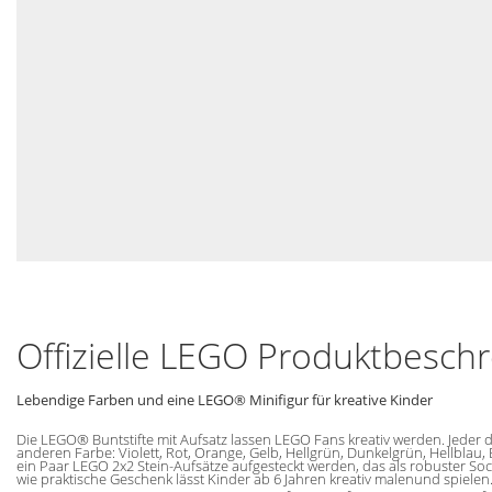
Offizielle LEGO Produktbesch
Lebendige Farben und eine LEGO® Minifigur für kreative Kinder
Die LEGO® Buntstifte mit Aufsatz lassen LEGO Fans kreativ werden. Jeder de
anderen Farbe: Violett, Rot, Orange, Gelb, Hellgrün, Dunkelgrün, Hellblau,
ein Paar LEGO 2x2 Stein-Aufsätze aufgesteckt werden, das als robuster Sock
wie praktische Geschenk lässt Kinder ab 6 Jahren kreativ malenund spielen