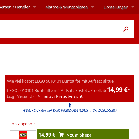
hemen
/ Händler
Alarme
& Wunschlisten
Einstellungen
Wie viel kostet LEGO 5010101 Buntstifte mit Aufsatz aktuell?
14,99 €
LEGO 5010101 Buntstifte mit Aufsatz kostet aktuell ab
*
(zzgl. Versand).
> hier zur Preisübersicht
Top-Angebot:
14,99 €
> zum Shop!