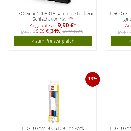
LEGO Gear 5008818 Sammlerstück zur
LEGO Gear 
Schlacht von Yavin™
gel
9,90 €
Angebote ab
*
An
5,09 € (
34%
)
gespart:
UVP 14,99 €
gespart
> zum Preisvergleich
>
13%
LEGO Gear 5005109 3er-Pack
LEGO Gea