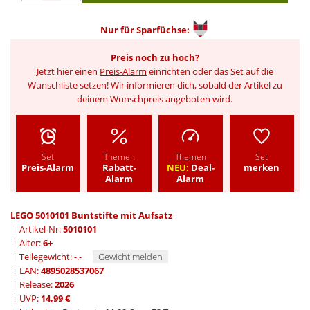
Nur für
Sparfüchse:
Preis noch zu hoch?
Jetzt hier einen
Preis-Alarm
einrichten oder das Set auf die
Wunschliste setzen! Wir informieren dich, sobald der Artikel zu
deinem Wunschpreis angeboten wird.
Set
Themen
Themen
Set
Preis-Alarm
Rabatt-
NEU:
Deal-
merken
Alarm
Alarm
LEGO 5010101 Buntstifte mit Aufsatz
| Artikel-Nr:
5010101
| Alter:
6+
| Teilegewicht: -.-
Gewicht melden
| EAN:
4895028537067
| Release:
2026
| UVP:
14,99 €