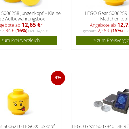
5006258 Jungenkopf – Kleine
LEGO Gear 5006259
be Aufbewahrungsbox
Mädchenkopf
12,65 €
12,7
gebote ab
*
Angebote ab
2,34 € (
16%
)
2,26 € (
15%
)
:
UVP 14,99 €
gespart:
UV
 zum Preisvergleich
> zum Preisvergl
3%
r 5006210 LEGO® Juxkopf –
LEGO Gear 5007840 DIE 