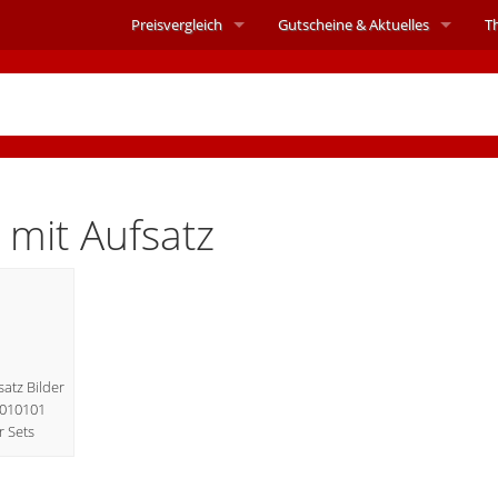
Preisvergleich
Gutscheine &
Aktuelles
T
 mit Aufsatz
atz Bilder
5010101
 Sets