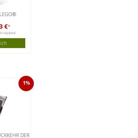
 LEGO®
3 €
*
P 14,99 €
eich
1%
RÜCKKEHR DER