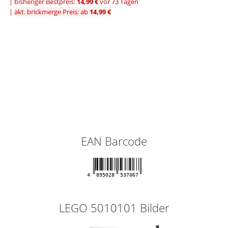
|
bisheriger Bestpreis:
14,99 €
vor 73 Tagen
|
akt. brickmerge Preis: ab
14,99 €
EAN Barcode
4
895028
537067
LEGO 5010101 Bilder