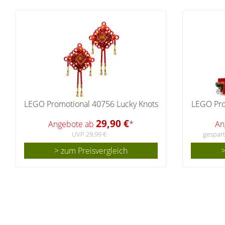
LEGO Promotional 40756 Lucky Knots
LEGO Pro
29,90 €
Angebote ab
*
An
UVP 29,99 €
gespart
> zum Preisvergleich
>