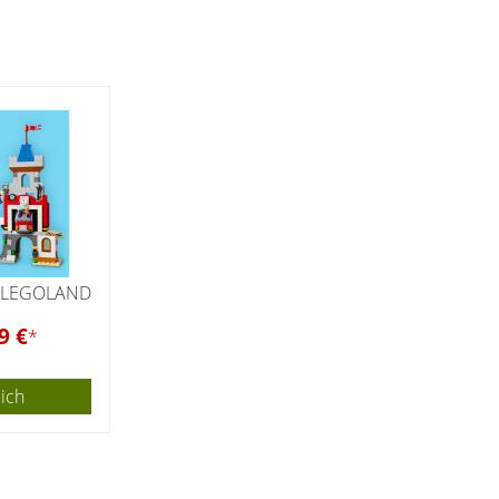
0 LEGOLAND
9 €
*
eich