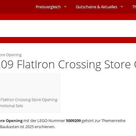
Preisvergleich
Gutscheine &
Aktuelles
T
tore Opening
9 FlatIron Crossing Store
9 FlatIron Crossing Store Opening
otional Sets
tore Opening
mit der LEGO-Nummer
5009209
gehört zur Themenreihe
 Baukasten ist 2025 erschienen.