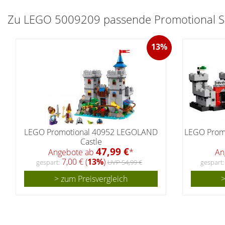
Zu LEGO 5009209 passende Promotional Set
13%
LEGO Promotional 40952 LEGOLAND
LEGO Promo
Castle
47,99 €
Angebote ab
*
An
7,00 € (
13%
)
gespart:
UVP 54,99 €
gespart:
> zum Preisvergleich
>