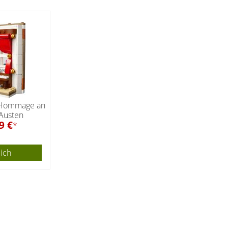
 Hommage an
 Austen
9 €
*
eich