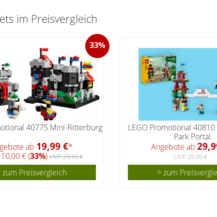
s im Preisvergleich
33%
tional 40775 Mini-Ritterburg
LEGO Promotional 4081
Park Portal
19,99 €
29,9
gebote ab
*
Angebote ab
10,00 € (
33%
)
UVP 29,99 €
UVP 29,99 €
 zum Preisvergleich
> zum Preisvergl