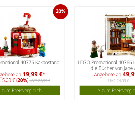
20%
motional 40776 Kakaostand
LEGO Promotional 40766
die Bücher von Jane
19,99 €
49,9
gebote ab
*
Angebote ab
5,00 € (
20%
)
:
UVP 24,99 €
UVP 24,99 €
 zum Preisvergleich
> zum Preisvergl