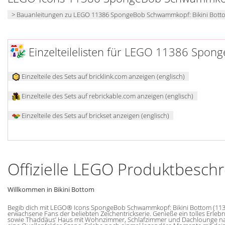
> Bauanleitungen zu LEGO 11386 SpongeBob Schwammkopf: Bikini Bott
Einzelteilelisten für LEGO 11386 Spon
Einzelteile des Sets auf bricklink.com anzeigen (englisch)
Einzelteile des Sets auf rebrickable.com anzeigen (englisch)
Einzelteile des Sets auf brickset anzeigen (englisch)
Offizielle LEGO Produktbesch
Willkommen in Bikini Bottom
Begib dich mit LEGO® Icons SpongeBob Schwammkopf: Bikini Bottom (11386
erwachsene Fans der beliebten Zeichentrickserie. Genieße ein tolles Er
sowie Thaddäus’ Haus mit Wohnzimmer, Schlafzimmer und Dachlounge nach.