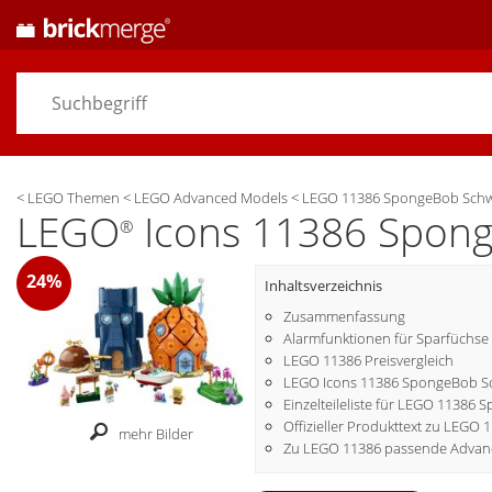
<
LEGO Themen
<
LEGO Advanced Models
<
LEGO 11386 SpongeBob Schw
LEGO
Icons 11386 Spong
®
24%
Inhaltsverzeichnis
Zusammenfassung
Alarmfunktionen für Sparfüchse
LEGO 11386 Preisvergleich
LEGO Icons 11386 SpongeBob Sc
Einzelteileliste für LEGO 1138
Offizieller Produkttext zu LEGO 
mehr Bilder
Zu LEGO 11386 passende Advan