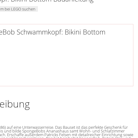
om bei LEGO suchen
geBob Schwammkopf: Bikini Bottom
reibung
) auf eine Unterwasserreise. Das Bauset ist das perfekte Geschenk für
lebnis und bilde SpongeBobs Ananashaus samt Wohn- und Schlafzimmer
 Erschaffe außerdem Patricks Felsen mit detailreicher Einrichtung sowie