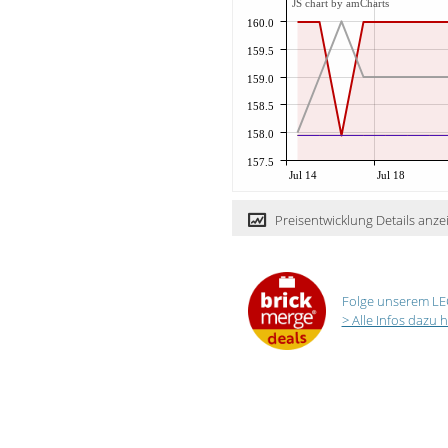
JS chart by amCharts
160.0
159.5
159.0
158.5
158.0
157.5
Jul 14
Jul 18
Preisentwicklung Details anze
Folge unserem LE
> Alle Infos dazu h