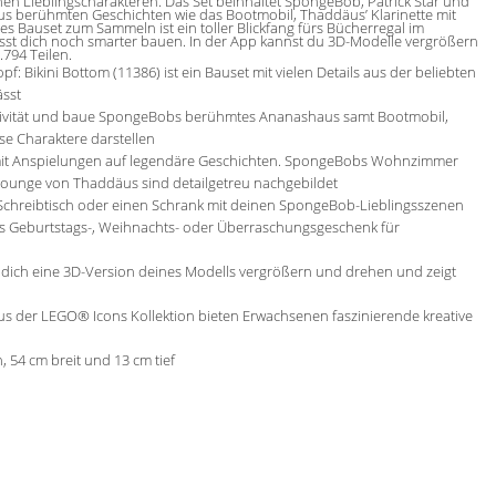
en Lieblingscharakteren. Das Set beinhaltet SpongeBob, Patrick Star und
us berühmten Geschichten wie das Bootmobil, Thaddäus’ Klarinette mit
s Bauset zum Sammeln ist ein toller Blickfang fürs Bücherregal im
st dich noch smarter bauen. In der App kannst du 3D-Modelle vergrößern
.794 Teilen.
ni Bottom (11386) ist ein Bauset mit vielen Details aus der beliebten
ässt
ivität und baue SpongeBobs berühmtes Ananashaus samt Bootmobil,
se Charaktere darstellen
mit Anspielungen auf legendäre Geschichten. SpongeBobs Wohnzimmer
ounge von Thaddäus sind detailgetreu nachgebildet
reibtisch oder einen Schrank mit deinen SpongeBob-Lieblingsszenen
s Geburtstags-, Weihnachts- oder Überraschungsgeschenk für
 dich eine 3D-Version deines Modells vergrößern und drehen und zeigt
 der LEGO® Icons Kollektion bieten Erwachsenen faszinierende kreative
 54 cm breit und 13 cm tief