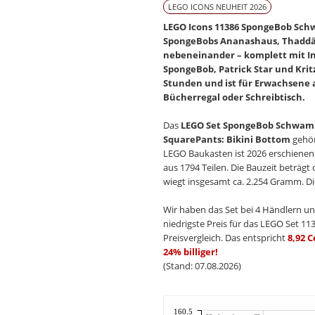
LEGO ICONS NEUHEIT 2026
LEGO Icons 11386 SpongeBob Sch
SpongeBobs Ananashaus, Thaddäu
nebeneinander – komplett mit In
SpongeBob, Patrick Star und Kritz
Stunden und ist für Erwachsene a
Bücherregal oder Schreibtisch.
Das
LEGO Set SpongeBob Schwamm
SquarePants: Bikini Bottom
gehör
LEGO Baukasten ist 2026 erschienen
aus 1794 Teilen. Die Bauzeit beträgt
wiegt insgesamt ca. 2.254 Gramm. Die
Wir haben das Set bei 4 Händlern un
niedrigste Preis für das LEGO Set 113
Preisvergleich. Das entspricht
8,92 C
24% billiger!
(Stand: 07.08.2026)
160.5