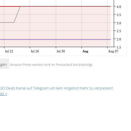
4.0
3.5
3.0
2.5
2.0
1.5
Jul 22
Jul 26
Jul 30
Aug
Aug 07
igen
Amazon-Preise werden nicht im Preisverlauf berücksichtigt.
GO Deals Kanal auf Telegram um kein Angebot mehr zu verpassen!
ier <