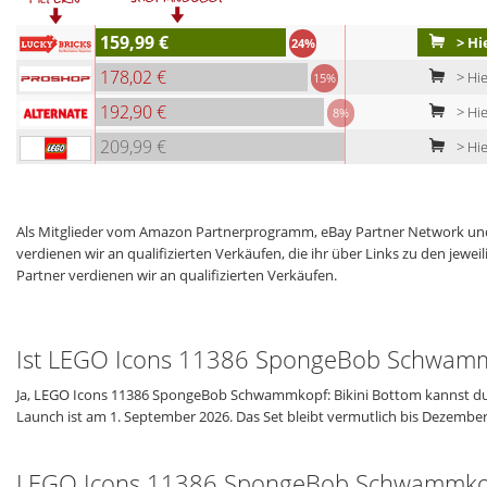
159,99 €
> Hi
24%
178,02 €
> Hie
15%
192,90 €
> Hie
8%
209,99 €
> Hie
Als Mitglieder vom Amazon Partnerprogramm, eBay Partner Network und
verdienen wir an qualifizierten Verkäufen, die ihr über Links zu den jew
Partner verdienen wir an qualifizierten Verkäufen.
Ist LEGO Icons 11386 SpongeBob Schwammko
Ja, LEGO Icons 11386 SpongeBob Schwammkopf: Bikini Bottom kannst du i
Launch ist am 1. September 2026. Das Set bleibt vermutlich bis Dezem
LEGO Icons 11386 SpongeBob Schwammkopf