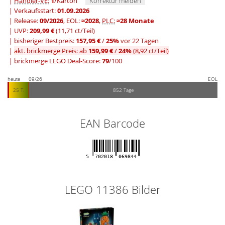
|
Händler-VE:
1
/Karton
Korrektur melden
| Verkaufsstart:
01.09.2026
| Release:
09/2026
, EOL:
≈2028
,
PLC:
≈28 Monate
| UVP:
209,99 €
(11,71 ct/Teil)
|
bisheriger Bestpreis:
157,95 €
/
25%
vor 22 Tagen
|
akt. brickmerge Preis: ab
159,99 €
/
24%
(8,92 ct/Teil)
| brickmerge LEGO Deal-Score:
79
/100
heute
09/26
EOL
25 T.
852 Tage
EAN Barcode
5
702018
069844
LEGO 11386 Bilder