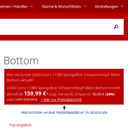
hemen
/ Händler
Alarme
& Wunschlisten
Einstellungen
i Bottom
Wie viel kostet LEGO Icons 11386 SpongeBob Schwammkopf: Bikini
Bottom aktuell?
LEGO Icons 11386 SpongeBob Schwammkopf: Bikini Bottom kostet
159,99 €
aktuell ab
*
(zzgl. Versand).
Ersparnis:
50,00 € (
24%
)
statt
UVP 209,99 €
> hier zur Preisübersicht
Top-Angebot: