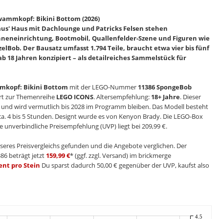
wammkopf: Bikini Bottom (2026)
s' Haus mit Dachlounge und Patricks Felsen stehen
neneinrichtung, Bootmobil, Quallenfelder-Szene und Figuren wie
elBob. Der Bausatz umfasst 1.794 Teile, braucht etwa vier bis fünf
b 18 Jahren konzipiert – als detailreiches Sammelstück für
kopf: Bikini Bottom
mit der LEGO-Nummer
11386 SpongeBob
t zur Themenreihe
LEGO ICONS
. Altersempfehlung:
18+ Jahre
. Dieser
 und wird vermutlich bis 2028 im Programm bleiben. Das Modell besteht
 ca. 4 bis 5 Stunden. Designt wurde es von Kenyon Brady. Die LEGO-Box
 unverbindliche Preisempfehlung (UVP) liegt bei 209,99 €.
seres Preisvergleichs gefunden und die Angebote verglichen. Der
86 beträgt jetzt
159,99 €
* (ggf. zzgl. Versand) im brickmerge
ent pro Stein
Du sparst dadurch 50,00 € gegenüber der UVP, kaufst also
4.5