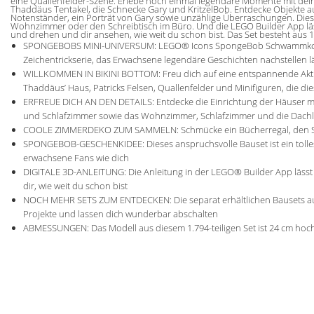
eine Quallenfelder-Szene. Erlebe noch einmal legendäre Momente mit dein
Thaddäus Tentakel, die Schnecke Gary und KritzelBob. Entdecke Objekte a
Notenständer, ein Porträt von Gary sowie unzählige Überraschungen. Diese
Wohnzimmer oder den Schreibtisch im Büro. Und die LEGO Builder App läs
und drehen und dir ansehen, wie weit du schon bist. Das Set besteht aus 1
SPONGEBOBS MINI-UNIVERSUM: LEGO® Icons SpongeBob Schwammkopf: Biki
Zeichentrickserie, das Erwachsene legendäre Geschichten nachstellen l
WILLKOMMEN IN BIKINI BOTTOM: Freu dich auf eine entspannende Akt
Thaddäus’ Haus, Patricks Felsen, Quallenfelder und Minifiguren, die die
ERFREUE DICH AN DEN DETAILS: Entdecke die Einrichtung der Häuser 
und Schlafzimmer sowie das Wohnzimmer, Schlafzimmer und die Dachl
COOLE ZIMMERDEKO ZUM SAMMELN: Schmücke ein Bücherregal, den Sch
SPONGEBOB-GESCHENKIDEE: Dieses anspruchsvolle Bauset ist ein tolle
erwachsene Fans wie dich
DIGITALE 3D-ANLEITUNG: Die Anleitung in der LEGO® Builder App lässt
dir, wie weit du schon bist
NOCH MEHR SETS ZUM ENTDECKEN: Die separat erhältlichen Bausets aus
Projekte und lassen dich wunderbar abschalten
ABMESSUNGEN: Das Modell aus diesem 1.794-teiligen Set ist 24 cm hoch,