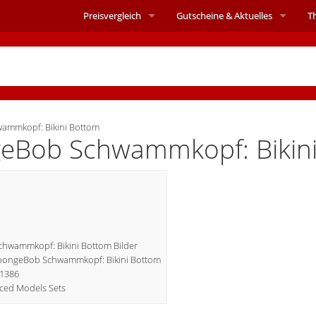
Preisvergleich
Gutscheine &
Aktuelles
T
ammkopf: Bikini Bottom
eBob Schwammkopf: Bikin
hwammkopf: Bikini Bottom Bilder
6 SpongeBob Schwammkopf: Bikini Bottom
11386
ced Models Sets