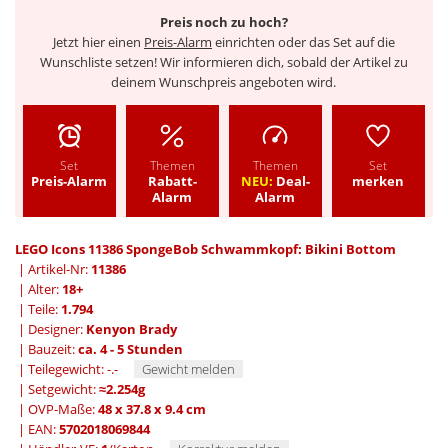
Preis noch zu hoch?
Jetzt hier einen
Preis-Alarm
einrichten oder das Set auf die
Wunschliste setzen! Wir informieren dich, sobald der Artikel zu
deinem Wunschpreis angeboten wird.
Set
Themen
Themen
Set
Preis-Alarm
Rabatt-
NEU:
Deal-
merken
Alarm
Alarm
LEGO Icons 11386 SpongeBob Schwammkopf: Bikini Bottom
| Artikel-Nr:
11386
| Alter:
18+
| Teile:
1.794
| Designer:
Kenyon Brady
| Bauzeit:
ca. 4 - 5 Stunden
| Teilegewicht: -.-
Gewicht melden
| Setgewicht:
≈2.254g
| OVP-Maße:
48 x 37.8 x 9.4 cm
| EAN:
5702018069844