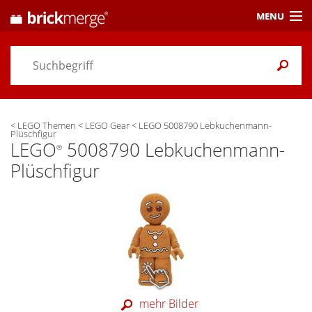
MENU
Preisvergleich
Gutscheine &
Aktuelles
<
LEGO Themen
<
LEGO Gear
<
LEGO 5008790 Lebkuchenmann-
Themen
/ Händler
Plüschfigur
LEGO
5008790 Lebkuchenmann-
®
Alarme
& Wunschlisten
Plüschfigur
Einstellungen
mehr Bilder