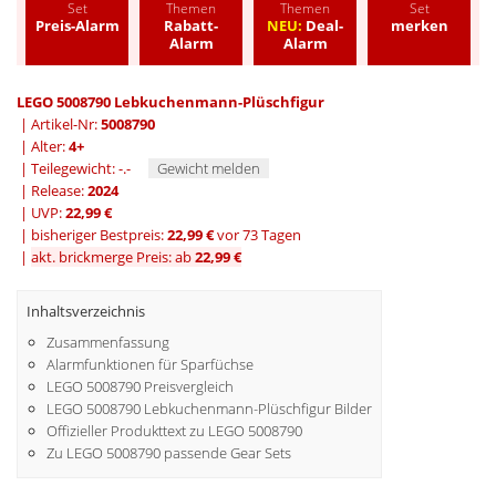
Set
Themen
Themen
Set
Preis-Alarm
Rabatt-
NEU:
Deal-
merken
Alarm
Alarm
LEGO 5008790 Lebkuchenmann-Plüschfigur
| Artikel-Nr:
5008790
| Alter:
4+
| Teilegewicht: -.-
Gewicht melden
| Release:
2024
| UVP:
22,99 €
|
bisheriger Bestpreis:
22,99 €
vor 73 Tagen
|
akt. brickmerge Preis: ab
22,99 €
Inhaltsverzeichnis
Zusammenfassung
Alarmfunktionen für Sparfüchse
LEGO 5008790 Preisvergleich
LEGO 5008790 Lebkuchenmann-Plüschfigur Bilder
Offizieller Produkttext zu LEGO 5008790
Zu LEGO 5008790 passende Gear Sets