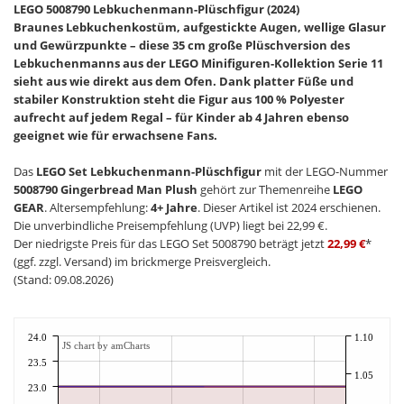
LEGO 5008790 Lebkuchenmann-Plüschfigur (2024)
Braunes Lebkuchenkostüm, aufgestickte Augen, wellige Glasur
und Gewürzpunkte – diese 35 cm große Plüschversion des
Lebkuchenmanns aus der LEGO Minifiguren-Kollektion Serie 11
sieht aus wie direkt aus dem Ofen. Dank platter Füße und
stabiler Konstruktion steht die Figur aus 100 % Polyester
aufrecht auf jedem Regal – für Kinder ab 4 Jahren ebenso
geeignet wie für erwachsene Fans.
Das
LEGO Set Lebkuchenmann-Plüschfigur
mit der LEGO-Nummer
5008790 Gingerbread Man Plush
gehört zur Themenreihe
LEGO
GEAR
. Altersempfehlung:
4+ Jahre
. Dieser Artikel ist 2024 erschienen.
Die unverbindliche Preisempfehlung (UVP) liegt bei 22,99 €.
Der niedrigste Preis für das LEGO Set 5008790 beträgt jetzt
22,99 €
*
(ggf. zzgl. Versand) im brickmerge Preisvergleich.
(Stand: 09.08.2026)
24.0
1.10
JS chart by amCharts
23.5
1.05
23.0