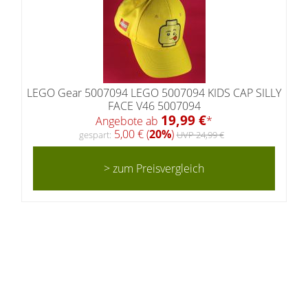
LEGO Gear 5007094 LEGO 5007094 KIDS CAP SILLY
FACE V46 5007094
19,99 €
Angebote ab
*
5,00 € (
20%
)
gespart:
UVP 24,99 €
> zum Preisvergleich