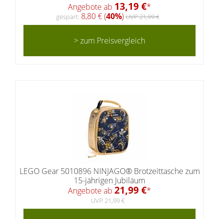
13,19 €
Angebote ab
*
8,80 € (
40%
)
gespart:
UVP 21,99 €
> zum Preisvergleich
LEGO Gear 5010896 NINJAGO® Brotzeittasche zum
15-jährigen Jubiläum
21,99 €
Angebote ab
*
UVP 21,99 €