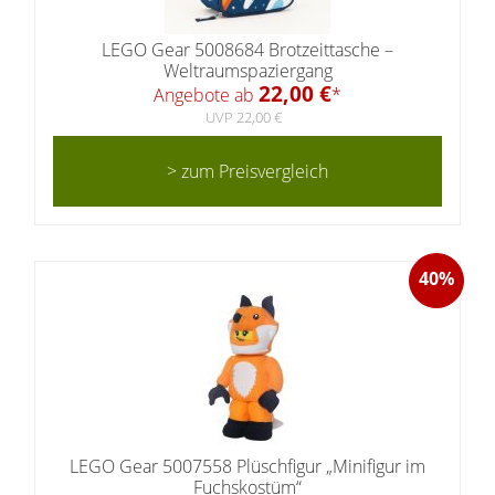
LEGO Gear 5008684 Brotzeittasche –
Weltraumspaziergang
22,00 €
Angebote ab
*
UVP 22,00 €
> zum Preisvergleich
40%
LEGO Gear 5007558 Plüschfigur „Minifigur im
Fuchskostüm“