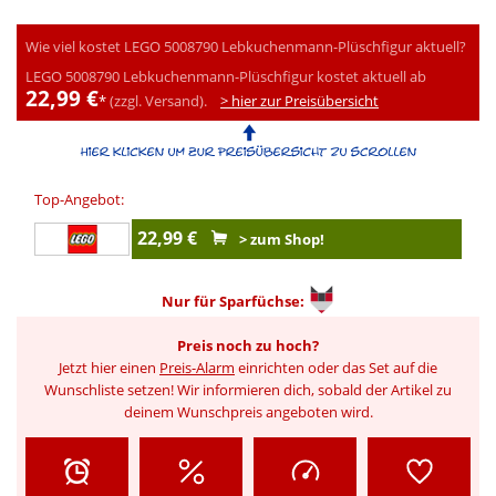
Wie viel kostet LEGO 5008790 Lebkuchenmann-Plüschfigur aktuell?
LEGO 5008790 Lebkuchenmann-Plüschfigur kostet aktuell ab
22,99 €
*
(zzgl. Versand).
> hier zur Preisübersicht
Top-Angebot:
22,99 €
> zum Shop!
Nur für
Sparfüchse:
Preis noch zu hoch?
Jetzt hier einen
Preis-Alarm
einrichten oder das Set auf die
Wunschliste setzen! Wir informieren dich, sobald der Artikel zu
deinem Wunschpreis angeboten wird.