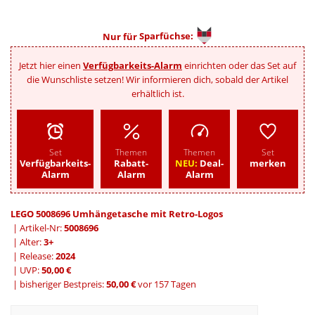
Nur für
Sparfüchse:
Jetzt hier einen
Verfügbarkeits-Alarm
einrichten oder das Set auf
die Wunschliste setzen! Wir informieren dich, sobald der Artikel
erhältlich ist.
Set
Themen
Themen
Set
Verfügbarkeits-
Rabatt-
NEU:
Deal-
merken
Alarm
Alarm
Alarm
LEGO 5008696 Umhängetasche mit Retro-Logos
| Artikel-Nr:
5008696
| Alter:
3+
| Release:
2024
| UVP:
50,00 €
|
bisheriger Bestpreis:
50,00 €
vor 157 Tagen