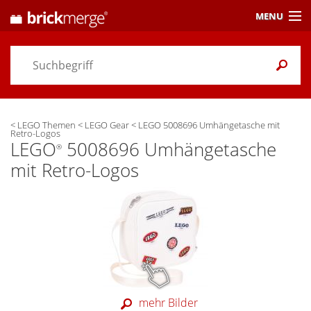
MENU
Preisvergleich
Gutscheine &
Aktuelles
<
LEGO Themen
<
LEGO Gear
<
LEGO 5008696 Umhängetasche mit
Themen
/ Händler
Retro-Logos
LEGO
5008696 Umhängetasche
®
Alarme
& Wunschlisten
mit Retro-Logos
Einstellungen
mehr Bilder