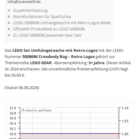
Inhaltsverzeichnis
Zusammenfassung
Alarmfunktionen für Sparfüchse
LEGO 5008696 Umhängetasche mit Retro-Logos Bilder
Offizieller Produkttext zu LEGO 5008696
Zu LEGO 5008696 passende Gear Sets
Das
LEGO Set Umhängetasche mit Retro-Logos
mit der LEGO-
Nummer
5008696 Crossbody Bag – Retro Logos
gehört zur
Themenreihe
LEGO GEAR
. Altersempfehlung:
3+ Jahre
. Dieser Artikel
ist 2024 erschienen. Die unverbindliche Preisempfehlung (UVP) liegt
bei 50,00 €.
(Stand: 06.08.2026)
51.0
1.10
JS chart by amCharts
50.8
50.6
1.05
50.4
50.2
50.0
1.00
49.8