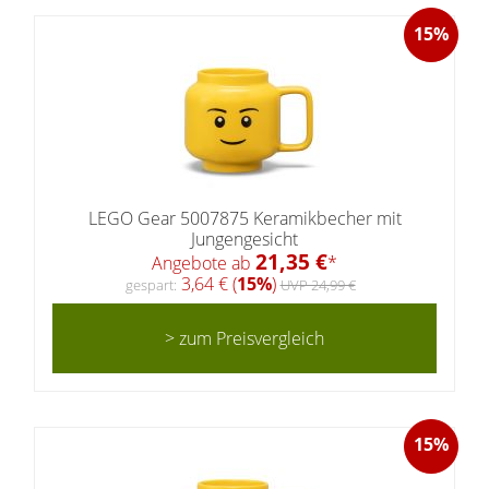
15%
LEGO Gear 5007875 Keramikbecher mit
Jungengesicht
21,35 €
Angebote ab
*
3,64 € (
15%
)
gespart:
UVP 24,99 €
> zum Preisvergleich
15%