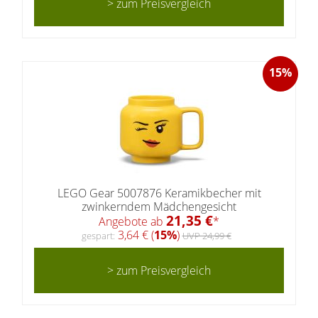
> zum Preisvergleich
15%
LEGO Gear 5007876 Keramikbecher mit
zwinkerndem Mädchengesicht
21,35 €
Angebote ab
*
3,64 € (
15%
)
gespart:
UVP 24,99 €
> zum Preisvergleich