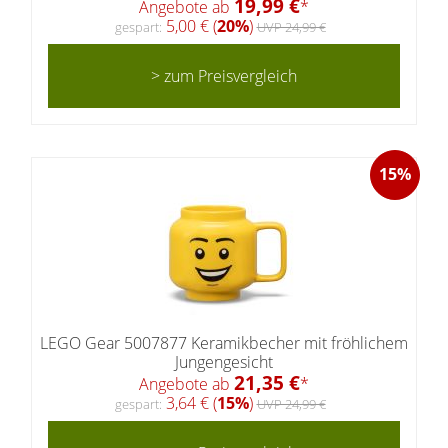
19,99 €
Angebote ab
*
5,00 € (
20%
)
gespart:
UVP 24,99 €
> zum Preisvergleich
15%
LEGO Gear 5007877 Keramikbecher mit fröhlichem
Jungengesicht
21,35 €
Angebote ab
*
3,64 € (
15%
)
gespart:
UVP 24,99 €