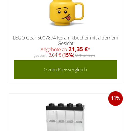
LEGO Gear 5007874 Keramikbecher mit albernem
Gesicht
21,35 €
Angebote ab
*
3,64 € (
15%
)
gespart:
UVP 24,99 €
> zum Preisvergleich
11%