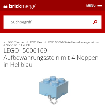
MENU
Preisvergleich
Gutscheine &
Aktuelles
<
LEGO Themen
<
LEGO Gear
<
LEGO 5006169 Aufbewahrungsstein mit
Themen
/ Händler
4 Noppen in Hellblau
LEGO
5006169
®
Alarme
& Wunschlisten
Aufbewahrungsstein mit 4 Noppen
in Hellblau
Einstellungen