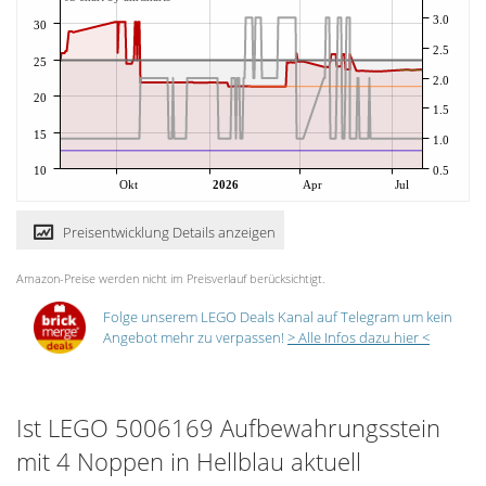
3.0
30
2.5
25
2.0
20
1.5
15
1.0
10
0.5
Okt
2026
Apr
Jul
Preisentwicklung Details anzeigen
Amazon-Preise werden nicht im Preisverlauf berücksichtigt.
Folge unserem LEGO Deals Kanal auf Telegram um kein
Angebot mehr zu verpassen!
> Alle Infos dazu hier <
Ist LEGO 5006169 Aufbewahrungsstein
mit 4 Noppen in Hellblau aktuell