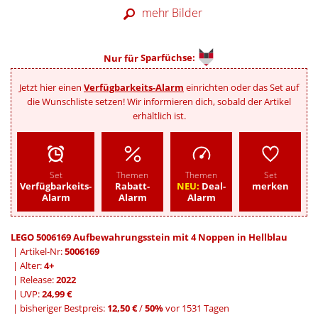
mehr Bilder
Nur für
Sparfüchse:
Jetzt hier einen
Verfügbarkeits-Alarm
einrichten oder das Set auf
die Wunschliste setzen! Wir informieren dich, sobald der Artikel
erhältlich ist.
Set
Themen
Themen
Set
Verfügbarkeits-
Rabatt-
NEU:
Deal-
merken
Alarm
Alarm
Alarm
LEGO 5006169 Aufbewahrungsstein mit 4 Noppen in Hellblau
| Artikel-Nr:
5006169
| Alter:
4+
| Release:
2022
| UVP:
24,99 €
|
bisheriger Bestpreis:
12,50 €
/
50%
vor 1531 Tagen