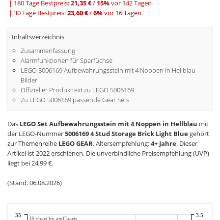
|
180 Tage Bestpreis:
21,35 €
/
15%
vor 142 Tagen
|
30 Tage Bestpreis:
23,60 €
/
6%
vor 16 Tagen
Inhaltsverzeichnis
Zusammenfassung
Alarmfunktionen für Sparfüchse
LEGO 5006169 Aufbewahrungsstein mit 4 Noppen in Hellblau
Bilder
Offizieller Produkttext zu LEGO 5006169
Zu LEGO 5006169 passende Gear Sets
Das
LEGO Set Aufbewahrungsstein mit 4 Noppen in Hellblau
mit
der LEGO-Nummer
5006169 4 Stud Storage Brick Light Blue
gehört
zur Themenreihe
LEGO GEAR
. Altersempfehlung:
4+ Jahre
. Dieser
Artikel ist 2022 erschienen. Die unverbindliche Preisempfehlung (UVP)
liegt bei 24,99 €.
(Stand: 06.08.2026)
35
3.5
JS chart by amCharts