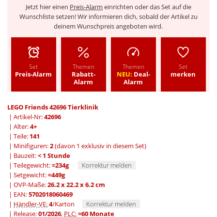
Jetzt hier einen
Preis-Alarm
einrichten oder das Set auf die
Wunschliste setzen! Wir informieren dich, sobald der Artikel zu
deinem Wunschpreis angeboten wird.
Set
Themen
Themen
Set
Preis-Alarm
Rabatt-
NEU:
Deal-
merken
Alarm
Alarm
LEGO Friends 42696 Tierklinik
| Artikel-Nr:
42696
| Alter:
4+
| Teile:
141
| Minifiguren:
2
(davon 1 exklusiv in diesem Set)
| Bauzeit:
< 1 Stunde
| Teilegewicht:
≈234g
Korrektur melden
| Setgewicht:
≈449g
| OVP-Maße:
26.2 x 22.2 x 6.2 cm
| EAN:
5702018060469
|
Händler-VE:
4
/Karton
Korrektur melden
| Release:
01/2026
,
PLC:
≈60 Monate