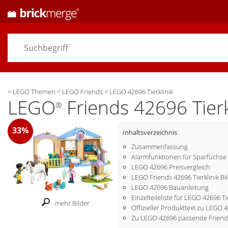
<
LEGO Themen
<
LEGO Friends
<
LEGO 42696 Tierklinik
LEGO
Friends 42696 Tierk
®
33%
Inhaltsverzeichnis
Zusammenfassung
Alarmfunktionen für Sparfüchse
LEGO 42696 Preisvergleich
LEGO Friends 42696 Tierklinik Bi
LEGO 42696 Bauanleitung
Einzelteileliste für LEGO 42696 Ti
mehr Bilder
Offizieller Produkttext zu LEGO 
Zu LEGO 42696 passende Friend