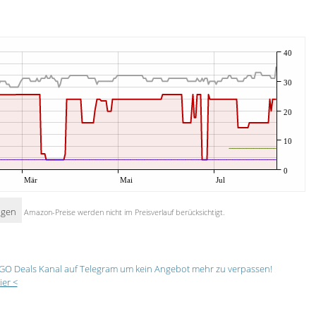
40
30
20
10
0
Mär
Mai
Jul
igen
Amazon-Preise werden nicht im Preisverlauf berücksichtigt.
GO Deals Kanal auf Telegram um kein Angebot mehr zu verpassen!
ier <