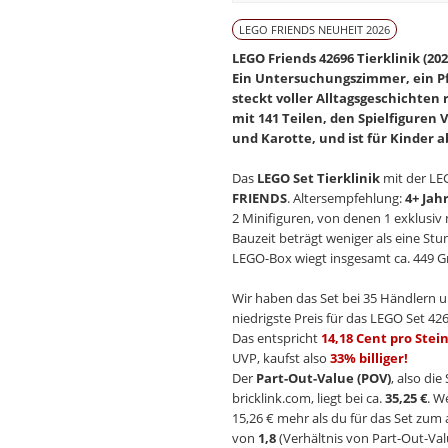
LEGO FRIENDS NEUHEIT 2026
LEGO Friends 42696 Tierklinik (202
Ein Untersuchungszimmer, ein Pfer
steckt voller Alltagsgeschichte
mit 141 Teilen, den Spielfiguren 
und Karotte, und ist für Kinder a
Das
LEGO Set Tierklinik
mit der L
FRIENDS
. Altersempfehlung:
4+ Jah
2 Minifiguren, von denen 1 exklusiv n
Bauzeit beträgt weniger als eine Stu
LEGO-Box wiegt insgesamt ca. 449 Gr
Wir haben das Set bei 35 Händlern u
niedrigste Preis für das LEGO Set 426
Das entspricht
14,18 Cent pro Stei
UVP, kaufst also
33% billiger!
Der
Part-Out-Value (POV)
, also di
bricklink.com, liegt bei ca.
35,25 €
. W
15,26 € mehr als du für das Set zum 
von
1,8
(Verhältnis von Part-Out-Val