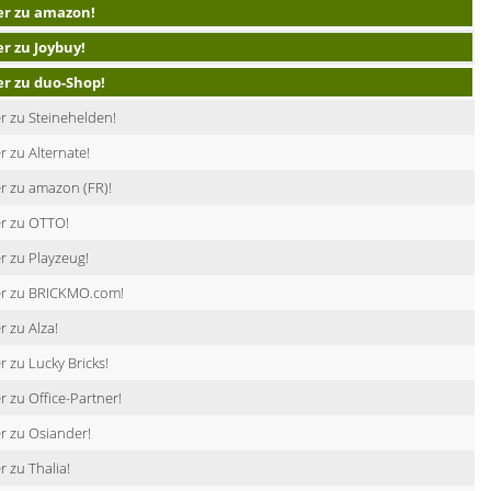
er zu amazon!
er zu Joybuy!
er zu duo-Shop!
r zu Steinehelden!
r zu Alternate!
r zu amazon (FR)!
er zu OTTO!
r zu Playzeug!
er zu BRICKMO.com!
r zu Alza!
r zu Lucky Bricks!
r zu Office-Partner!
r zu Osiander!
r zu Thalia!