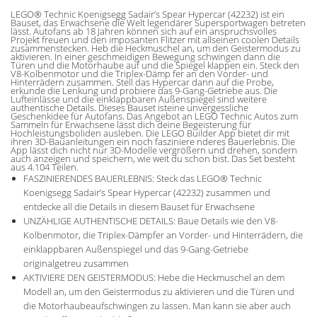
LEGO® Technic Koenigsegg Sadair’s Spear Hypercar (42232) ist ein
Bauset, das Erwachsene die Welt legendärer Supersportwagen betreten
lässt. Autofans ab 18 Jahren können sich auf ein anspruchsvolles
Projekt freuen und den imposanten Flitzer mit allseinen coolen Details
zusammenstecken. Heb die Heckmuschel an, um den Geistermodus zu
aktivieren. In einer geschmeidigen Bewegung schwingen dann die
Türen und die Motorhaube auf und die Spiegel klappen ein. Steck den
V8-Kolbenmotor und die Triplex-Dämp fer an den Vorder- und
Hinterrädern zusammen. Stell das Hypercar dann auf die Probe,
erkunde die Lenkung und probiere das 9-Gang-Getriebe aus. Die
Lufteinlässe und die einklappbaren Außenspiegel sind weitere
authentische Details. Dieses Bauset isteine unvergessliche
Geschenkidee für Autofans. Das Angebot an LEGO Technic Autos zum
Sammeln für Erwachsene lässt dich deine Begeisterung für
Hochleistungsboliden ausleben. Die LEGO Builder App bietet dir mit
ihren 3D-Bauanleitungen ein noch fasziniere nderes Bauerlebnis. Die
App lässt dich nicht nur 3D-Modelle vergrößern und drehen, sondern
auch anzeigen und speichern, wie weit du schon bist. Das Set besteht
aus 4.104 Teilen.
FASZINIERENDES BAUERLEBNIS: Steck das LEGO® Technic
Koenigsegg Sadair’s Spear Hypercar (42232) zusammen und
entdecke all die Details in diesem Bauset für Erwachsene
UNZÄHLIGE AUTHENTISCHE DETAILS: Baue Details wie den V8-
Kolbenmotor, die Triplex-Dämpfer an Vorder- und Hinterrädern, die
einklappbaren Außenspiegel und das 9-Gang-Getriebe
originalgetreu zusammen
AKTIVIERE DEN GEISTERMODUS: Hebe die Heckmuschel an dem
Modell an, um den Geistermodus zu aktivieren und die Türen und
die Motorhaubeaufschwingen zu lassen. Man kann sie aber auch