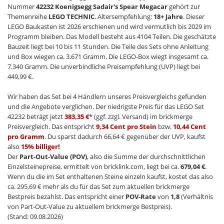
Nummer
42232 Koenigsegg Sadair's Spear Megacar
gehört zur
Themenreihe
LEGO TECHNIC
. Altersempfehlung:
18+ Jahre
. Dieser
LEGO Baukasten ist 2026 erschienen und wird vermutlich bis 2029 im
Programm bleiben. Das Modell besteht aus 4104 Teilen. Die geschätzte
Bauzeit liegt bei 10 bis 11 Stunden. Die Teile des Sets ohne Anleitung
und Box wiegen ca. 3.671 Gramm. Die LEGO-Box wiegt insgesamt ca.
7.340 Gramm. Die unverbindliche Preisempfehlung (UVP) liegt bei
449,99 €.
Wir haben das Set bei 4 Händlern unseres Preisvergleichs gefunden
und die Angebote verglichen. Der niedrigste Preis für das LEGO Set
42232 beträgt jetzt
383,35 €
* (ggf. zzgl. Versand) im brickmerge
Preisvergleich. Das entspricht
9,34 Cent pro Stein
bzw.
10,44 Cent
pro Gramm
. Du sparst dadurch 66,64 € gegenüber der UVP, kaufst
also
15% billiger!
Der
Part-Out-Value (POV)
, also die Summe der durchschnittlichen
Einzelsteinepreise, ermittelt von bricklink.com, liegt bei ca.
679,04 €
.
Wenn du die im Set enthaltenen Steine einzeln kaufst, kostet das also
ca. 295,69 € mehr als du für das Set zum aktuellen brickmerge
Bestpreis bezahlst. Das entspricht einer
POV-Rate
von
1,8
(Verhältnis
von Part-Out-Value zu aktuellem brickmerge Bestpreis).
(Stand: 09.08.2026)