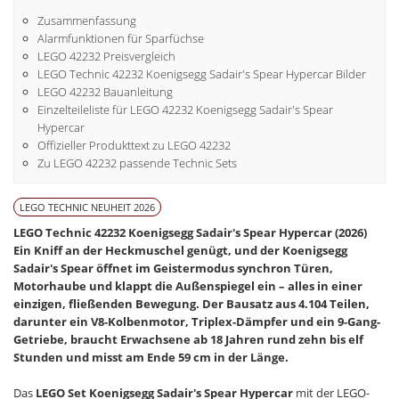
Zusammenfassung
Alarmfunktionen für Sparfüchse
LEGO 42232 Preisvergleich
LEGO Technic 42232 Koenigsegg Sadair's Spear Hypercar Bilder
LEGO 42232 Bauanleitung
Einzelteileliste für LEGO 42232 Koenigsegg Sadair's Spear
Hypercar
Offizieller Produkttext zu LEGO 42232
Zu LEGO 42232 passende Technic Sets
LEGO TECHNIC NEUHEIT 2026
LEGO Technic 42232 Koenigsegg Sadair's Spear Hypercar (2026)
Ein Kniff an der Heckmuschel genügt, und der Koenigsegg
Sadair's Spear öffnet im Geistermodus synchron Türen,
Motorhaube und klappt die Außenspiegel ein – alles in einer
einzigen, fließenden Bewegung. Der Bausatz aus 4.104 Teilen,
darunter ein V8-Kolbenmotor, Triplex-Dämpfer und ein 9-Gang-
Getriebe, braucht Erwachsene ab 18 Jahren rund zehn bis elf
Stunden und misst am Ende 59 cm in der Länge.
Das
LEGO Set Koenigsegg Sadair's Spear Hypercar
mit der LEGO-