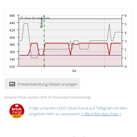
460
6
JS chart by amCharts
Release
440
5
420
4
400
3
380
2
360
1
340
320
0
Jul
Preisentwicklung Details anzeigen
Amazon-Preise werden nicht im Preisverlauf berücksichtigt.
Folge unserem LEGO Deals Kanal auf Telegram um kein
Angebot mehr zu verpassen!
> Alle Infos dazu hier <