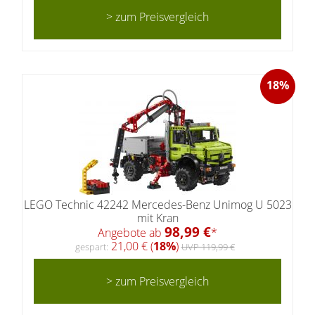
> zum Preisvergleich
18%
LEGO Technic 42242 Mercedes-Benz Unimog U 5023
mit Kran
98,99 €
Angebote ab
*
21,00 € (
18%
)
gespart:
UVP 119,99 €
> zum Preisvergleich