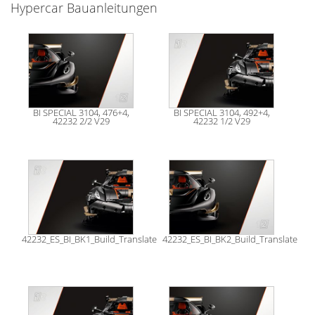
Hypercar Bauanleitungen
BI SPECIAL 3104, 476+4,
BI SPECIAL 3104, 492+4,
42232 2/2 V29
42232 1/2 V29
42232_ES_BI_BK1_Build_Translate
42232_ES_BI_BK2_Build_Translate