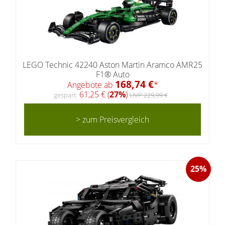
LEGO Technic 42240 Aston Martin Aramco AMR25
F1® Auto
168,74 €
Angebote ab
*
61,25 € (
27%
)
gespart:
UVP 229,99 €
> zum Preisvergleich
25%