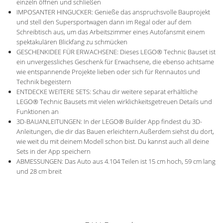
einzeln öffnen und schließen
IMPOSANTER HINGUCKER: Genieße das anspruchsvolle Bauprojekt
und stell den Supersportwagen dann im Regal oder auf dem
Schreibtisch aus, um das Arbeitszimmer eines Autofansmit einem
spektakulären Blickfang zu schmücken
GESCHENKIDEE FÜR ERWACHSENE: Dieses LEGO® Technic Bauset ist
ein unvergessliches Geschenk für Erwachsene, die ebenso achtsame
wie entspannende Projekte lieben oder sich für Rennautos und
Technik begeistern
ENTDECKE WEITERE SETS: Schau dir weitere separat erhältliche
LEGO® Technic Bausets mit vielen wirklichkeitsgetreuen Details und
Funktionen an
3D-BAUANLEITUNGEN: In der LEGO® Builder App findest du 3D-
Anleitungen, die dir das Bauen erleichtern.Außerdem siehst du dort,
wie weit du mit deinem Modell schon bist. Du kannst auch all deine
Sets in der App speichern
ABMESSUNGEN: Das Auto aus 4.104 Teilen ist 15 cm hoch, 59 cm lang
und 28 cm breit