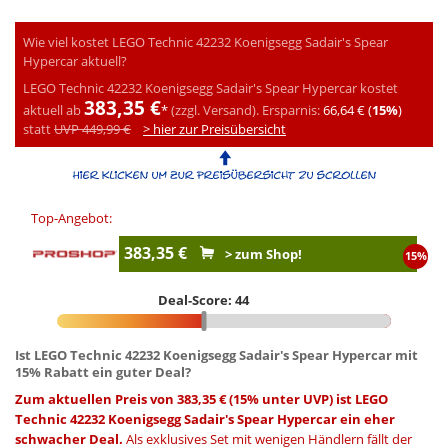
Wie viel kostet LEGO Technic 42232 Koenigsegg Sadair's Spear
Hypercar aktuell?
LEGO Technic 42232 Koenigsegg Sadair's Spear Hypercar kostet
383,35 €
aktuell ab
*
(zzgl. Versand).
Ersparnis:
66,64 € (
15%
)
statt
UVP 449,99 €
> hier zur Preisübersicht
Top-Angebot:
383,35 €
> zum Shop!
15%
Deal-Score: 44
Ist LEGO Technic 42232 Koenigsegg Sadair's Spear Hypercar mit
15% Rabatt ein guter Deal?
Zum aktuellen Preis von 383,35 € (15% unter UVP) ist LEGO
Technic 42232 Koenigsegg Sadair's Spear Hypercar ein eher
schwacher Deal.
Als exklusives Set mit wenigen Händlern fällt der