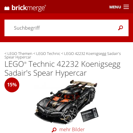
MENU
Preisvergleich
Gutscheine &
Aktuelles
<
LEGO Themen
<
LEGO Technic
<
LEGO 42232 Koenigsegg Sadair's
Themen
/ Händler
Spear Hypercar
LEGO
Technic 42232 Koenigsegg
®
Alarme
& Wunschlisten
Sadair's Spear Hypercar
Einstellungen
15%
mehr Bilder