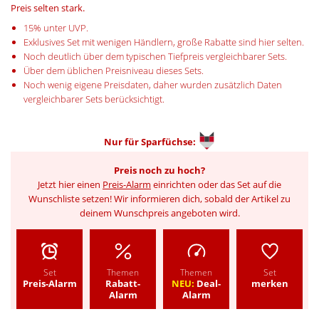
Preis selten stark.
15% unter UVP.
Exklusives Set mit wenigen Händlern, große Rabatte sind hier selten.
Noch deutlich über dem typischen Tiefpreis vergleichbarer Sets.
Über dem üblichen Preisniveau dieses Sets.
Noch wenig eigene Preisdaten, daher wurden zusätzlich Daten
vergleichbarer Sets berücksichtigt.
Nur für
Sparfüchse:
Preis noch zu hoch?
Jetzt hier einen
Preis-Alarm
einrichten oder das Set auf die
Wunschliste setzen! Wir informieren dich, sobald der Artikel zu
deinem Wunschpreis angeboten wird.
Set
Themen
Themen
Set
Preis-Alarm
Rabatt-
NEU:
Deal-
merken
Alarm
Alarm