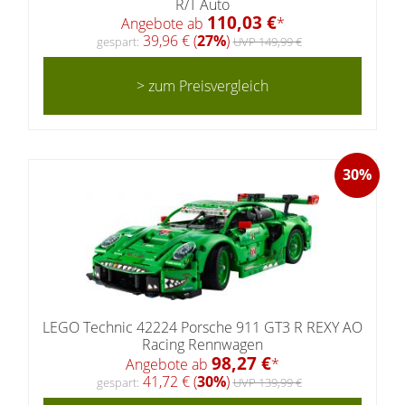
R/T Auto
110,03 €
Angebote ab
*
39,96 € (
27%
)
gespart:
UVP 149,99 €
> zum Preisvergleich
30%
LEGO Technic 42224 Porsche 911 GT3 R REXY AO
Racing Rennwagen
98,27 €
Angebote ab
*
41,72 € (
30%
)
gespart:
UVP 139,99 €