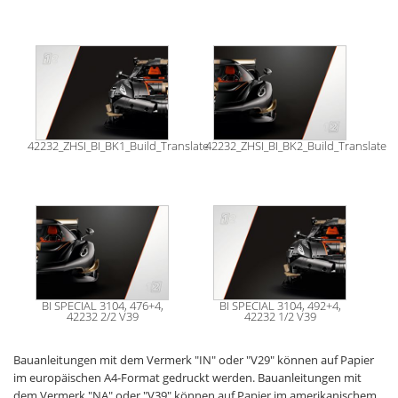
42232_ZHSI_BI_BK1_Build_Translate
42232_ZHSI_BI_BK2_Build_Translate
BI SPECIAL 3104, 476+4,
BI SPECIAL 3104, 492+4,
42232 2/2 V39
42232 1/2 V39
Bauanleitungen mit dem Vermerk "IN" oder "V29" können auf Papier
im europäischen A4-Format gedruckt werden. Bauanleitungen mit
dem Vermerk "NA" oder "V39" können auf Papier im amerikanischem