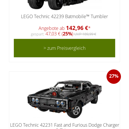
LEGO Technic 42239 Batmobile™ Tumbler
142,96 €
Angebote ab
*
47,03 € (
25%
)
gespart:
UVP 189,99 €
> zum Preisvergleich
27%
LEGO Technic 42231 Fast and Furious Dodge Charger