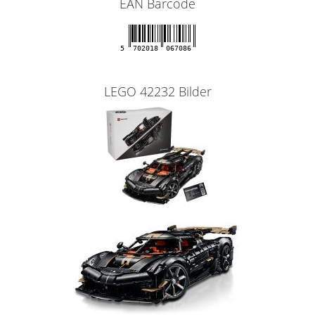
EAN Barcode
5
702018
067086
LEGO 42232 Bilder