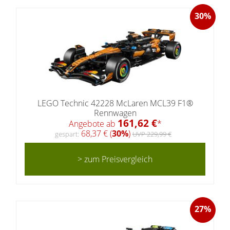
30%
LEGO Technic 42228 McLaren MCL39 F1®
Rennwagen
161,62 €
Angebote ab
*
68,37 € (
30%
)
gespart:
UVP 229,99 €
> zum Preisvergleich
27%