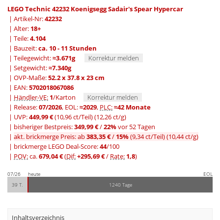
LEGO Technic 42232 Koenigsegg Sadair's Spear Hypercar
| Artikel-Nr:
42232
| Alter:
18+
| Teile:
4.104
| Bauzeit:
ca. 10 - 11 Stunden
| Teilegewicht:
≈3.671g
Korrektur melden
| Setgewicht:
≈7.340g
| OVP-Maße:
52.2 x 37.8 x 23 cm
| EAN:
5702018067086
|
Händler-VE:
1
/Karton
Korrektur melden
| Release:
07/2026
, EOL:
≈2029
,
PLC:
≈42 Monate
| UVP:
449,99 €
(10,96 ct/Teil)
(12,26 ct/g)
|
bisheriger Bestpreis:
349,99 €
/
22%
vor 52 Tagen
|
akt. brickmerge Preis: ab
383,35 €
/
15%
(9,34 ct/Teil)
(10,44 ct/g)
| brickmerge LEGO Deal-Score:
44
/100
|
POV:
ca.
679,04 €
(
Dif:
+295,69 €
/
Rate:
1,8
)
07/26
heute
EOL
39 T.
1240 Tage
Inhaltsverzeichnis