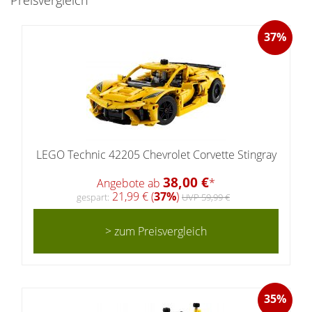
Preisvergleich
37%
LEGO Technic 42205 Chevrolet Corvette Stingray
38,00 €
Angebote ab
*
21,99 € (
37%
)
gespart:
UVP 59,99 €
> zum Preisvergleich
35%