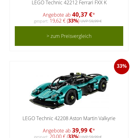
LEGO Technic 42212 Ferrari FXX K
40,37 €
Angebote ab
*
19,62 € (
33%
)
gespart:
UVP 59,99 €
> zum Preisvergleich
33%
LEGO Technic 42208 Aston Martin Valkyrie
39,99 €
Angebote ab
*
20,00 € (
33%
)
gespart:
UVP 59,99 €