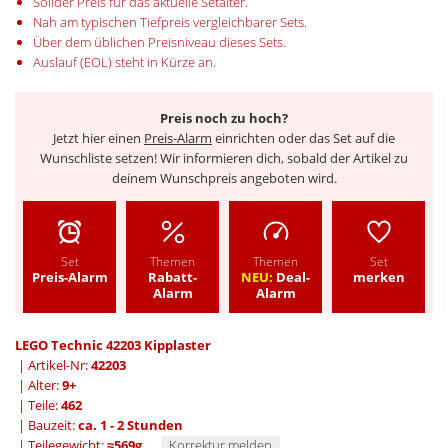
Solider Preis für das aktuelle Setalter.
Nah am typischen Tiefpreis vergleichbarer Sets.
Über dem üblichen Preisniveau dieses Sets.
Auslauf (EOL) steht in Kürze an.
Preis noch zu hoch?
Jetzt hier einen
Preis-Alarm
einrichten oder das Set auf die
Wunschliste setzen! Wir informieren dich, sobald der Artikel zu
deinem Wunschpreis angeboten wird.
Set
Themen
Themen
Set
Preis-Alarm
Rabatt-
NEU:
Deal-
merken
Alarm
Alarm
LEGO Technic 42203 Kipplaster
| Artikel-Nr:
42203
| Alter:
9+
| Teile:
462
| Bauzeit:
ca. 1 - 2 Stunden
| Teilegewicht:
≈569g
Korrektur melden