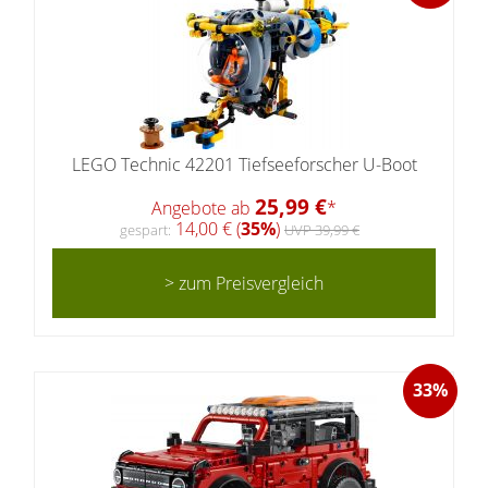
LEGO Technic 42201 Tiefseeforscher U-Boot
25,99 €
Angebote ab
*
14,00 € (
35%
)
gespart:
UVP 39,99 €
> zum Preisvergleich
33%