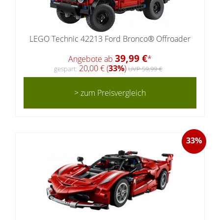
LEGO Technic 42213 Ford Bronco® Offroader
39,99 €
Angebote ab
*
20,00 € (
33%
)
gespart:
UVP 59,99 €
> zum Preisvergleich
33%