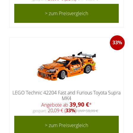
> zum Preisvergleich
33%
LEGO Technic 42204 Fast and Furious Toyota Supra
MK4
39,90 €
Angebote ab
*
20,09 € (
33%
)
gespart:
UVP 59,99 €
> zum Preisvergleich