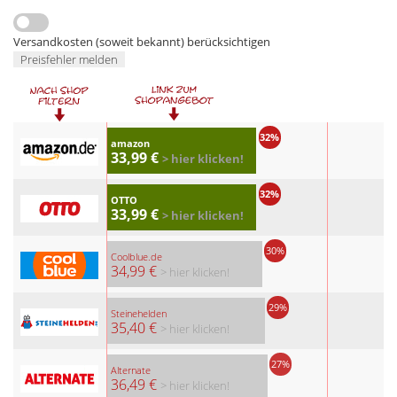
Versandkosten (soweit bekannt) berücksichtigen
Preisfehler melden
32%
amazon
33,99 €
> hier klicken!
32%
OTTO
33,99 €
> hier klicken!
30%
Coolblue.de
34,99 €
> hier klicken!
29%
Steinehelden
35,40 €
> hier klicken!
27%
Alternate
36,49 €
> hier klicken!