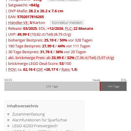
| Setgewicht:
≈843g
| OVP-Maße:
28.2 x 26.2 x 7.6 cm
| EAN:
5702017816265
|
Händler-VE:
3
/Karton
Korrektur melden
| Release:
03/2025
, EOL:
≈12/2026
,
PLC:
22 Monate
| UVP:
49,99 €
(10,82 ct/Teil)
(8,79 ct/g)
|
bisheriger Bestpreis:
25,19 €
/
50%
vor 328 Tagen
|
180 Tage Bestpreis:
27,99 €
/
44%
vor 111 Tagen
|
30 Tage Bestpreis:
31,78 €
/
36%
vor 20 Tagen
|
akt. brickmerge Preis: ab
33,99 €
/
32%
(7,36 ct/Teil)
(5,97 ct/g)
| brickmerge LEGO Deal-Score:
53
/100
|
POV:
ca.
62,16 €
(
Dif:
+28,17 €
/
Rate:
1,8
)
03/25
heute
EOL
526 Tage
144 Tage
Inhaltsverzeichnis
Zusammenfassung
Alarmfunktionen für Sparfüchse
LEGO 42203 Preisvergleich