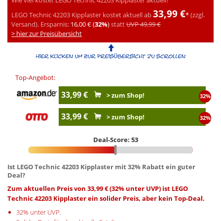
33,99 €
LEGO Technic 42203 Kipplaster kostet aktuell ab
*
(zzgl.
Versand).
Ersparnis:
16,00 € (
32%
)
statt
UVP 49,99 €
> hier zur Preisübersicht
Top-Angebot:
33,99 €
> zum Shop!
32%
33,99 €
> zum Shop!
32%
Deal-Score: 53
Ist LEGO Technic 42203 Kipplaster mit 32% Rabatt ein guter
Deal?
Zum aktuellen Preis von 33,99 € (32% unter UVP) ist LEGO
Technic 42203 Kipplaster ein solider Preis, aber kein Top-Deal.
32% unter UVP.