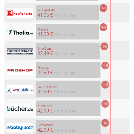
16%
kaufland.de
41,95 €
> hier klicken!
16%
Thalia.at
41,99 €
> hier klicken!
15%
BrickCoast
42,49 €
> hier klicken!
14%
Proshop
42,90 €
> hier klicken!
14%
cw-mobile.de
42,99 €
> hier klicken!
14%
bücher.de
42,99 €
> hier klicken!
14%
Baby-Walz
42,99 €
> hier klicken!