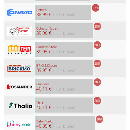
22%
Conrad
38,99 €
> hier klicken!
20%
Collector Expert
39,90 €
> hier klicken!
20%
Baustein Store
39,95 €
> hier klicken!
20%
BRICKMO.com
39,95 €
> hier klicken!
20%
Osiander
40,11 €
> hier klicken!
20%
Thalia
40,11 €
> hier klicken!
18%
Baby-Markt
40,99 €
> hier klicken!