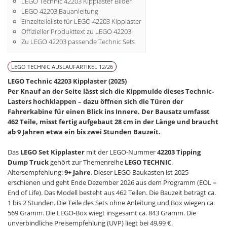
LEGO Technic 42203 Kipplaster Bilder
LEGO 42203 Bauanleitung
Einzelteileliste für LEGO 42203 Kipplaster
Offizieller Produkttext zu LEGO 42203
Zu LEGO 42203 passende Technic Sets
LEGO TECHNIC AUSLAUFARTIKEL 12/26
LEGO Technic 42203 Kipplaster (2025)
Per Knauf an der Seite lässt sich die Kippmulde dieses Technic-
Lasters hochklappen – dazu öffnen sich die Türen der
Fahrerkabine für einen Blick ins Innere. Der Bausatz umfasst
462 Teile, misst fertig aufgebaut 28 cm in der Länge und braucht
ab 9 Jahren etwa ein bis zwei Stunden Bauzeit.
Das
LEGO Set Kipplaster
mit der LEGO-Nummer
42203 Tipping
Dump Truck
gehört zur Themenreihe
LEGO TECHNIC
.
Altersempfehlung:
9+ Jahre
. Dieser LEGO Baukasten ist 2025
erschienen und geht Ende Dezember 2026 aus dem Programm (EOL =
End of Life). Das Modell besteht aus 462 Teilen. Die Bauzeit beträgt ca.
1 bis 2 Stunden. Die Teile des Sets ohne Anleitung und Box wiegen ca.
569 Gramm. Die LEGO-Box wiegt insgesamt ca. 843 Gramm. Die
unverbindliche Preisempfehlung (UVP) liegt bei 49,99 €.