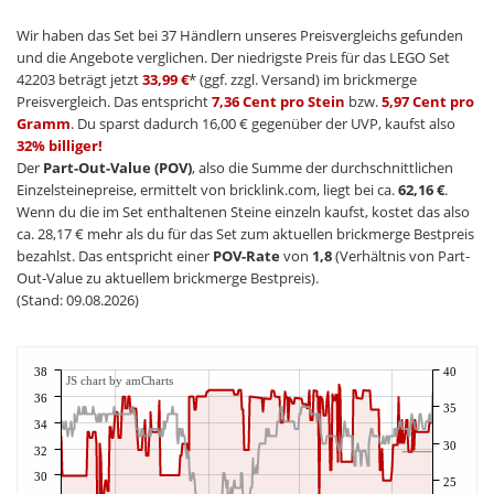
Wir haben das Set bei 37 Händlern unseres Preisvergleichs gefunden
und die Angebote verglichen. Der niedrigste Preis für das LEGO Set
42203 beträgt jetzt
33,99 €
* (ggf. zzgl. Versand) im brickmerge
Preisvergleich. Das entspricht
7,36 Cent pro Stein
bzw.
5,97 Cent pro
Gramm
. Du sparst dadurch 16,00 € gegenüber der UVP, kaufst also
32% billiger!
Der
Part-Out-Value (POV)
, also die Summe der durchschnittlichen
Einzelsteinepreise, ermittelt von bricklink.com, liegt bei ca.
62,16 €
.
Wenn du die im Set enthaltenen Steine einzeln kaufst, kostet das also
ca. 28,17 € mehr als du für das Set zum aktuellen brickmerge Bestpreis
bezahlst. Das entspricht einer
POV-Rate
von
1,8
(Verhältnis von Part-
Out-Value zu aktuellem brickmerge Bestpreis).
(Stand: 09.08.2026)
38
40
JS chart by amCharts
36
35
34
30
32
30
25