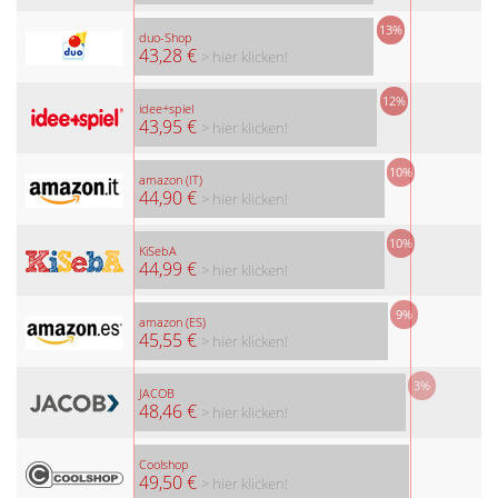
13%
duo-Shop
43,28 €
> hier klicken!
12%
idee+spiel
43,95 €
> hier klicken!
10%
amazon (IT)
44,90 €
> hier klicken!
10%
KiSebA
44,99 €
> hier klicken!
9%
amazon (ES)
45,55 €
> hier klicken!
3%
JACOB
48,46 €
> hier klicken!
Coolshop
49,50 €
> hier klicken!