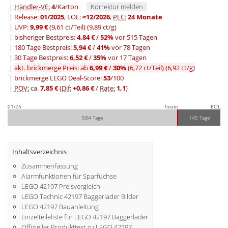
|
Händler-VE:
4
/Karton
Korrektur melden
| Release:
01/2025
, EOL:
≈12/2026
,
PLC:
24 Monate
| UVP:
9,99 €
(9,61 ct/Teil)
(9,89 ct/g)
|
bisheriger Bestpreis:
4,84 €
/
52%
vor 515 Tagen
|
180 Tage Bestpreis:
5,94 €
/
41%
vor 78 Tagen
|
30 Tage Bestpreis:
6,52 €
/
35%
vor 17 Tagen
|
akt. brickmerge Preis: ab
6,99 €
/
30%
(6,72 ct/Teil)
(6,92 ct/g)
| brickmerge LEGO Deal-Score:
53
/100
|
POV:
ca.
7,85 €
(
Dif:
+0,86 €
/
Rate:
1,1
)
01/25
heute
EOL
584 Tage
145 Tage
Inhaltsverzeichnis
Zusammenfassung
Alarmfunktionen für Sparfüchse
LEGO 42197 Preisvergleich
LEGO Technic 42197 Baggerlader Bilder
LEGO 42197 Bauanleitung
Einzelteileliste für LEGO 42197 Baggerlader
Offizieller Produkttext zu LEGO 42197