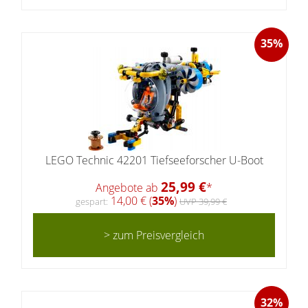
35%
LEGO Technic 42201 Tiefseeforscher U-Boot
25,99 €
Angebote ab
*
14,00 € (
35%
)
gespart:
UVP 39,99 €
> zum Preisvergleich
32%