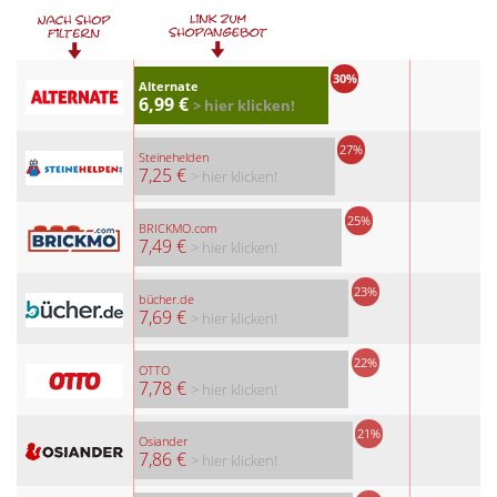
30%
Alternate
6,99 €
> hier klicken!
27%
Steinehelden
7,25 €
> hier klicken!
25%
BRICKMO.com
7,49 €
> hier klicken!
23%
bücher.de
7,69 €
> hier klicken!
22%
OTTO
7,78 €
> hier klicken!
21%
Osiander
7,86 €
> hier klicken!