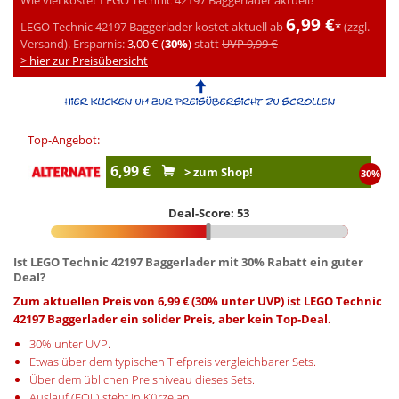
6,99 €
LEGO Technic 42197 Baggerlader kostet aktuell ab
*
(zzgl.
Versand).
Ersparnis:
3,00 € (
30%
)
statt
UVP 9,99 €
> hier zur Preisübersicht
Top-Angebot:
6,99 €
> zum Shop!
30%
Deal-Score: 53
Ist LEGO Technic 42197 Baggerlader mit 30% Rabatt ein guter
Deal?
Zum aktuellen Preis von 6,99 € (30% unter UVP) ist LEGO Technic
42197 Baggerlader ein solider Preis, aber kein Top-Deal.
30% unter UVP.
Etwas über dem typischen Tiefpreis vergleichbarer Sets.
Über dem üblichen Preisniveau dieses Sets.
Auslauf (EOL) steht in Kürze an.