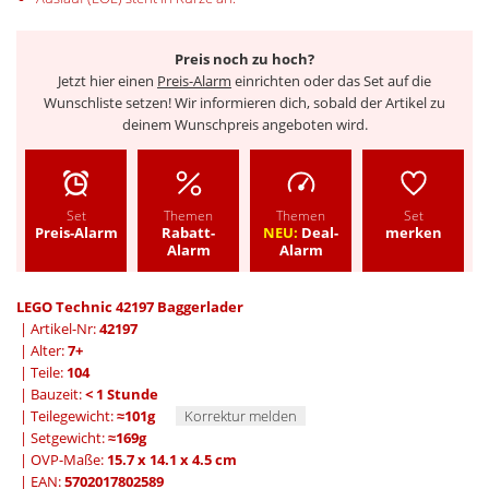
Preis noch zu hoch?
Jetzt hier einen
Preis-Alarm
einrichten oder das Set auf die
Wunschliste setzen! Wir informieren dich, sobald der Artikel zu
deinem Wunschpreis angeboten wird.
Set
Themen
Themen
Set
Preis-Alarm
Rabatt-
NEU:
Deal-
merken
Alarm
Alarm
LEGO Technic 42197 Baggerlader
| Artikel-Nr:
42197
| Alter:
7+
| Teile:
104
| Bauzeit:
< 1 Stunde
| Teilegewicht:
≈101g
Korrektur melden
| Setgewicht:
≈169g
| OVP-Maße:
15.7 x 14.1 x 4.5 cm
| EAN:
5702017802589