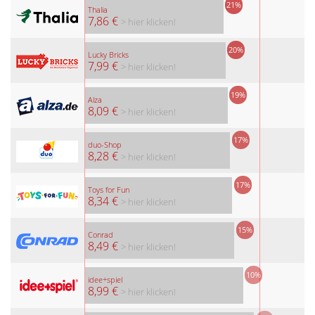
21%
Thalia
7,86 €
> hier klicken!
20%
Lucky Bricks
7,99 €
> hier klicken!
19%
Alza
8,09 €
> hier klicken!
17%
duo-Shop
8,28 €
> hier klicken!
17%
Toys for Fun
8,34 €
> hier klicken!
15%
Conrad
8,49 €
> hier klicken!
10%
idee+spiel
8,99 €
> hier klicken!