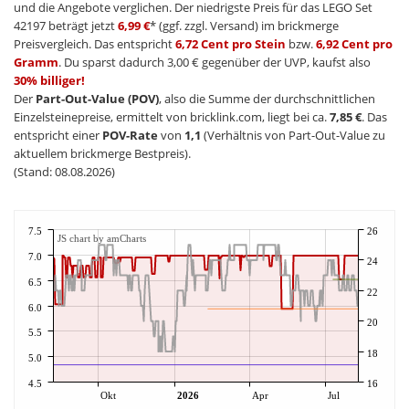
und die Angebote verglichen. Der niedrigste Preis für das LEGO Set
42197 beträgt jetzt
6,99 €
* (ggf. zzgl. Versand) im brickmerge
Preisvergleich. Das entspricht
6,72 Cent pro Stein
bzw.
6,92 Cent pro
Gramm
. Du sparst dadurch 3,00 € gegenüber der UVP, kaufst also
30% billiger!
Der
Part-Out-Value (POV)
, also die Summe der durchschnittlichen
Einzelsteinepreise, ermittelt von bricklink.com, liegt bei ca.
7,85 €
. Das
entspricht einer
POV-Rate
von
1,1
(Verhältnis von Part-Out-Value zu
aktuellem brickmerge Bestpreis).
(Stand: 08.08.2026)
7.5
26
JS chart by amCharts
7.0
24
6.5
22
6.0
20
5.5
18
5.0
4.5
16
Okt
2026
Apr
Jul