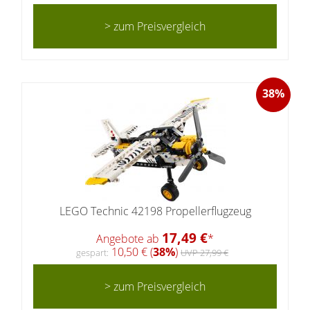
> zum Preisvergleich
38%
LEGO Technic 42198 Propellerflugzeug
17,49 €
Angebote ab
*
10,50 € (
38%
)
gespart:
UVP 27,99 €
> zum Preisvergleich