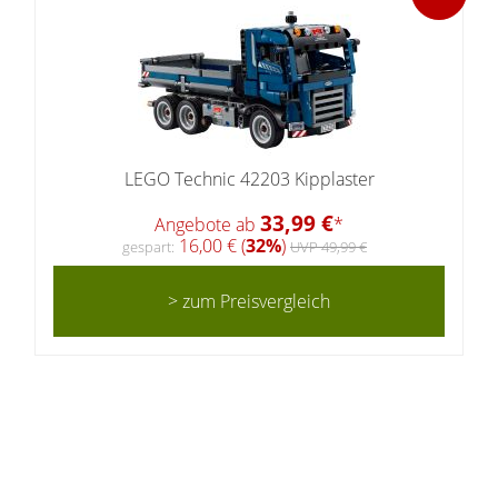
LEGO Technic 42203 Kipplaster
33,99 €
Angebote ab
*
16,00 € (
32%
)
gespart:
UVP 49,99 €
> zum Preisvergleich