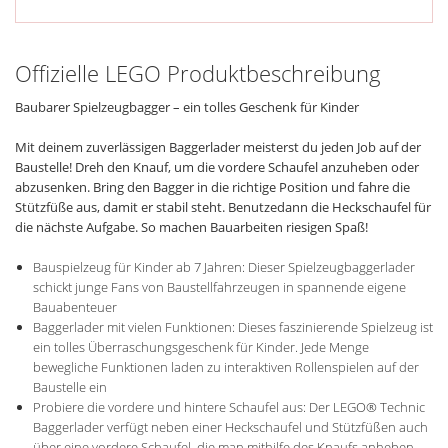
Offizielle LEGO Produktbeschreibung
Baubarer Spielzeugbagger – ein tolles Geschenk für Kinder
Mit deinem zuverlässigen Baggerlader meisterst du jeden Job auf der
Baustelle! Dreh den Knauf, um die vordere Schaufel anzuheben oder
abzusenken. Bring den Bagger in die richtige Position und fahre die
Stützfüße aus, damit er stabil steht. Benutzedann die Heckschaufel für
die nächste Aufgabe. So machen Bauarbeiten riesigen Spaß!
Bauspielzeug für Kinder ab 7 Jahren: Dieser Spielzeugbaggerlader
schickt junge Fans von Baustellfahrzeugen in spannende eigene
Bauabenteuer
Baggerlader mit vielen Funktionen: Dieses faszinierende Spielzeug ist
ein tolles Überraschungsgeschenk für Kinder. Jede Menge
bewegliche Funktionen laden zu interaktiven Rollenspielen auf der
Baustelle ein
Probiere die vordere und hintere Schaufel aus: Der LEGO® Technic
Baggerlader verfügt neben einer Heckschaufel und Stützfüßen auch
über eine vordere Schaufel, die man mithilfe des Knaufs anheben