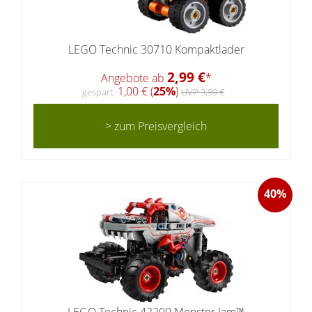
LEGO Technic 30710 Kompaktlader
2,99 €
Angebote ab
*
1,00 € (
25%
)
gespart:
UVP 3,99 €
> zum Preisvergleich
40%
LEGO Technic 42200 Monster Jam™