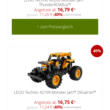
ThunderROARus™
16,79 €
Angebote ab
*
11,20 € (
40%
)
gespart:
UVP 27,99 €
> zum Preisvergleich
40%
LEGO Technic 42199 Monster Jam™ DIGatron™
16,75 €
Angebote ab
*
11,24 € (
40%
)
gespart:
UVP 27,99 €