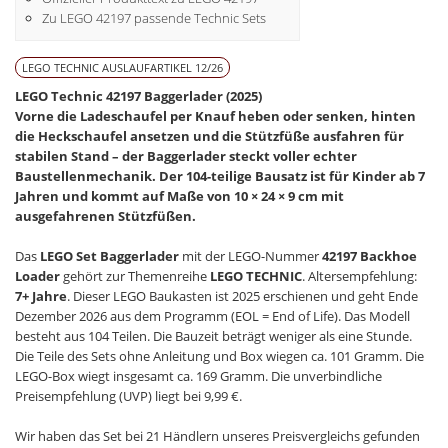
Zu LEGO 42197 passende Technic Sets
LEGO TECHNIC AUSLAUFARTIKEL 12/26
LEGO Technic 42197 Baggerlader (2025)
Vorne die Ladeschaufel per Knauf heben oder senken, hinten
die Heckschaufel ansetzen und die Stützfüße ausfahren für
stabilen Stand – der Baggerlader steckt voller echter
Baustellenmechanik. Der 104-teilige Bausatz ist für Kinder ab 7
Jahren und kommt auf Maße von 10 × 24 × 9 cm mit
ausgefahrenen Stützfüßen.
Das
LEGO Set Baggerlader
mit der LEGO-Nummer
42197 Backhoe
Loader
gehört zur Themenreihe
LEGO TECHNIC
. Altersempfehlung:
7+ Jahre
. Dieser LEGO Baukasten ist 2025 erschienen und geht Ende
Dezember 2026 aus dem Programm (EOL = End of Life). Das Modell
besteht aus 104 Teilen. Die Bauzeit beträgt weniger als eine Stunde.
Die Teile des Sets ohne Anleitung und Box wiegen ca. 101 Gramm. Die
LEGO-Box wiegt insgesamt ca. 169 Gramm. Die unverbindliche
Preisempfehlung (UVP) liegt bei 9,99 €.
Wir haben das Set bei 21 Händlern unseres Preisvergleichs gefunden