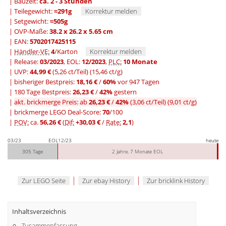
| Bauzeit:
ca. 2 - 3 Stunden
| Teilegewicht:
≈291g
Korrektur melden
| Setgewicht:
≈505g
| OVP-Maße:
38.2 x 26.2 x 5.65 cm
| EAN:
5702017425115
|
Händler-VE:
4
/Karton
Korrektur melden
| Release:
03/2023
, EOL:
12/2023
,
PLC:
10 Monate
| UVP:
44,99 €
(5,26 ct/Teil)
(15,46 ct/g)
|
bisheriger Bestpreis:
18,16 €
/
60%
vor 947 Tagen
|
180 Tage Bestpreis:
26,23 €
/
42%
gestern
|
akt. brickmerge Preis: ab
26,23 €
/
42%
(3,06 ct/Teil)
(9,01 ct/g)
| brickmerge LEGO Deal-Score:
70
/100
|
POV:
ca.
56,26 €
(
Dif:
+30,03 €
/
Rate:
2,1
)
03/23
EOL
12/23
heute
305 Tage
2 Jahre, 7 Monate EOL
|
|
Zur LEGO Seite
Zur ebay History
Zur bricklink History
Inhaltsverzeichnis
Zusammenfassung