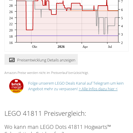
7
28
6
26
24
5
22
4
20
3
18
16
2
Okt
2026
Apr
Jul
Preisentwicklung Details anzeigen
Amazon-Preise werden nicht im Preisverlauf berücksichtigt.
Folge unserem LEGO Deals Kanal auf Telegram um kein
Angebot mehr zu verpassen!
> Alle Infos dazu hier <
LEGO 41811 Preisvergleich:
Wo kann man LEGO Dots 41811 Hogwarts™