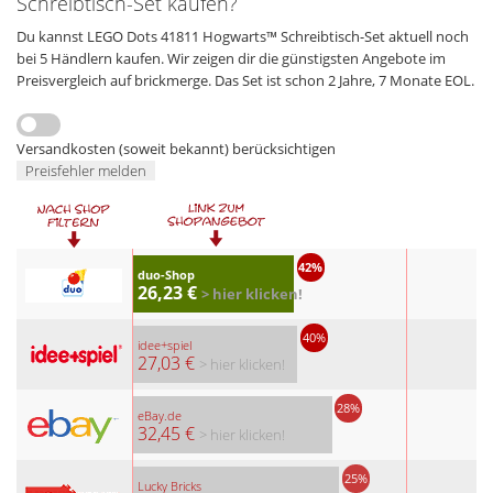
Schreibtisch-Set kaufen?
Du kannst LEGO Dots 41811 Hogwarts™ Schreibtisch-Set aktuell noch
bei 5 Händlern kaufen. Wir zeigen dir die günstigsten Angebote im
Preisvergleich auf brickmerge. Das Set ist schon 2 Jahre, 7 Monate EOL.
Versandkosten (soweit bekannt) berücksichtigen
Preisfehler melden
42%
duo-Shop
26,23 €
> hier klicken!
40%
idee+spiel
27,03 €
> hier klicken!
28%
eBay.de
32,45 €
> hier klicken!
25%
Lucky Bricks