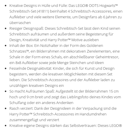
Kreative Designs in Hülle und Fülle: Das LEGO® DOTS Hogwarts™
Schreibtisch-Set (41811) beinhaltet 4 Schreibtisch-Accessoires, einen
Aufkleber und viele weitere Elemente, um Designfans ab 6 Jahren zu
überraschen
Riesiger Designspaß: Dieses Schreibtisch-Set lässt dein Kind seinen
Schreibtisch aufräumen und außerdem seine Begeisterung für
Design, Kreativität und Harry Potter™ Motive ausleben
Inhalt der Box: Ein Notizhalter in der Form des Goldenen
Schnatzes™, ein Bilderrahmen mit dekorativen Zierelementen, eine
Schale in der Form eines Schals, ein abschließbarer Geheimtresor,
ein 8x8 Aufkleber sowie jede Menge Steinchen und Ideen
Fesselnde Designaktivität: Kinder, die sich für Kunst und Design
begeistern, werden die kreativen Möglichkeiten mit diesem Set
lieben. Die Schreibtisch-Accessoires und der Aufkleber laden zu
unzähligen kreativen Designs ein
So macht Aufräumen Spaß: Aufgestellt ist der Bilderrahmen 15 cm
hoch und 9 cm breit und zeigt das Lieblingsfoto deines Kindes vom
Schulfang oder ein anderes Andenken
Rasch verziert: Dank der Designideen in der Verpackung sind die
Harry Potter™ Schreibtisch-Accessoires im Handumdrehen
zusammengefügt und verziert
Kreative eigene Designs stärken das Selbstvertrauen: Dieses LEGO®