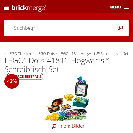
MENU
Preisvergleich
Gutscheine &
Aktuelles
<
LEGO Themen
<
LEGO Dots
<
LEGO 41811 Hogwarts™ Schreibtisch-Set
Themen
/ Händler
LEGO
Dots 41811 Hogwarts™
®
Schreibtisch-Set
Alarme
& Wunschlisten
180-TAGE-BESTPREIS
42%
Einstellungen
mehr Bilder