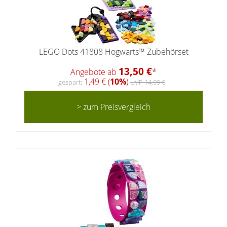
LEGO Dots 41808 Hogwarts™ Zubehörset
13,50 €
Angebote ab
*
1,49 € (
10%
)
gespart:
UVP 14,99 €
> zum Preisvergleich