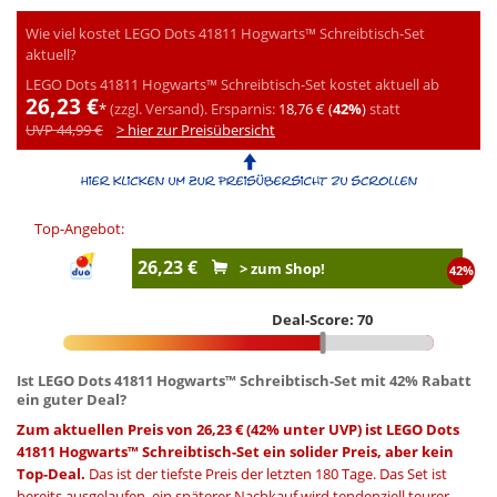
Wie viel kostet LEGO Dots 41811 Hogwarts™ Schreibtisch-Set
aktuell?
LEGO Dots 41811 Hogwarts™ Schreibtisch-Set kostet aktuell ab
26,23 €
*
(zzgl. Versand).
Ersparnis:
18,76 € (
42%
)
statt
UVP 44,99 €
> hier zur Preisübersicht
Top-Angebot:
26,23 €
> zum Shop!
42%
Deal-Score: 70
Ist LEGO Dots 41811 Hogwarts™ Schreibtisch-Set mit 42% Rabatt
ein guter Deal?
Zum aktuellen Preis von 26,23 € (42% unter UVP) ist LEGO Dots
41811 Hogwarts™ Schreibtisch-Set ein solider Preis, aber kein
Top-Deal.
Das ist der tiefste Preis der letzten 180 Tage. Das Set ist
bereits ausgelaufen, ein späterer Nachkauf wird tendenziell teurer.