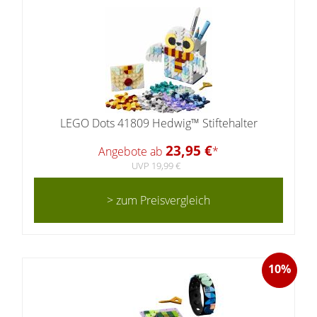
LEGO Dots 41809 Hedwig™ Stiftehalter
23,95 €
Angebote ab
*
UVP 19,99 €
> zum Preisvergleich
10%