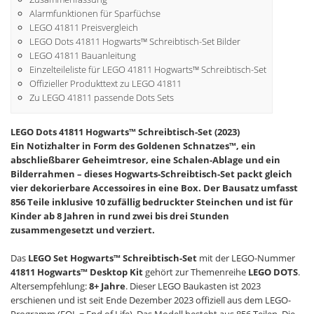
Alarmfunktionen für Sparfüchse
LEGO 41811 Preisvergleich
LEGO Dots 41811 Hogwarts™ Schreibtisch-Set Bilder
LEGO 41811 Bauanleitung
Einzelteileliste für LEGO 41811 Hogwarts™ Schreibtisch-Set
Offizieller Produkttext zu LEGO 41811
Zu LEGO 41811 passende Dots Sets
LEGO Dots 41811 Hogwarts™ Schreibtisch-Set (2023)
Ein Notizhalter in Form des Goldenen Schnatzes™, ein
abschließbarer Geheimtresor, eine Schalen-Ablage und ein
Bilderrahmen – dieses Hogwarts-Schreibtisch-Set packt gleich
vier dekorierbare Accessoires in eine Box. Der Bausatz umfasst
856 Teile inklusive 10 zufällig bedruckter Steinchen und ist für
Kinder ab 8 Jahren in rund zwei bis drei Stunden
zusammengesetzt und verziert.
Das
LEGO Set Hogwarts™ Schreibtisch-Set
mit der LEGO-Nummer
41811 Hogwarts™ Desktop Kit
gehört zur Themenreihe
LEGO DOTS
.
Altersempfehlung:
8+ Jahre
. Dieser LEGO Baukasten ist 2023
erschienen und ist seit Ende Dezember 2023 offiziell aus dem LEGO-
Programm (EOL = End of Life). Das Modell besteht aus 856 Teilen. Die