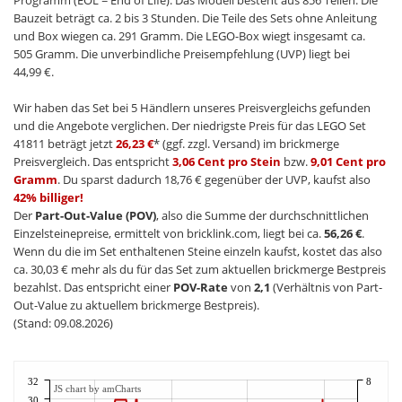
Bauzeit beträgt ca. 2 bis 3 Stunden. Die Teile des Sets ohne Anleitung
und Box wiegen ca. 291 Gramm. Die LEGO-Box wiegt insgesamt ca.
505 Gramm. Die unverbindliche Preisempfehlung (UVP) liegt bei
44,99 €.
Wir haben das Set bei 5 Händlern unseres Preisvergleichs gefunden
und die Angebote verglichen. Der niedrigste Preis für das LEGO Set
41811 beträgt jetzt
26,23 €
* (ggf. zzgl. Versand) im brickmerge
Preisvergleich. Das entspricht
3,06 Cent pro Stein
bzw.
9,01 Cent pro
Gramm
. Du sparst dadurch 18,76 € gegenüber der UVP, kaufst also
42% billiger!
Der
Part-Out-Value (POV)
, also die Summe der durchschnittlichen
Einzelsteinepreise, ermittelt von bricklink.com, liegt bei ca.
56,26 €
.
Wenn du die im Set enthaltenen Steine einzeln kaufst, kostet das also
ca. 30,03 € mehr als du für das Set zum aktuellen brickmerge Bestpreis
bezahlst. Das entspricht einer
POV-Rate
von
2,1
(Verhältnis von Part-
Out-Value zu aktuellem brickmerge Bestpreis).
(Stand: 09.08.2026)
32
8
JS chart by amCharts
30