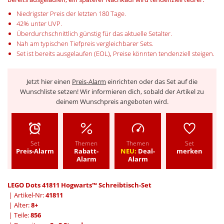
Niedrigster Preis der letzten 180 Tage.
42% unter UVP.
Überdurchschnittlich günstig für das aktuelle Setalter.
Nah am typischen Tiefpreis vergleichbarer Sets.
Set ist bereits ausgelaufen (EOL), Preise könnten tendenziell steigen.
Jetzt hier einen
Preis-Alarm
einrichten oder das Set auf die
Wunschliste setzen! Wir informieren dich, sobald der Artikel zu
deinem Wunschpreis angeboten wird.
Set
Themen
Themen
Set
Preis-Alarm
Rabatt-
NEU:
Deal-
merken
Alarm
Alarm
LEGO Dots 41811 Hogwarts™ Schreibtisch-Set
| Artikel-Nr:
41811
| Alter:
8+
| Teile:
856