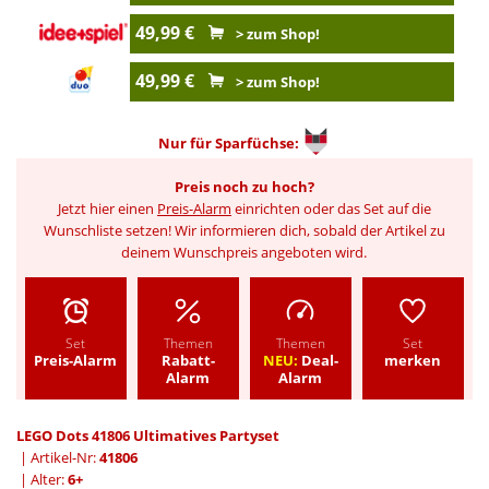
49,99 €
> zum Shop!
49,99 €
> zum Shop!
Nur für
Sparfüchse:
Preis noch zu hoch?
Jetzt hier einen
Preis-Alarm
einrichten oder das Set auf die
Wunschliste setzen! Wir informieren dich, sobald der Artikel zu
deinem Wunschpreis angeboten wird.
Set
Themen
Themen
Set
Preis-Alarm
Rabatt-
NEU:
Deal-
merken
Alarm
Alarm
LEGO Dots 41806 Ultimatives Partyset
| Artikel-Nr:
41806
| Alter:
6+