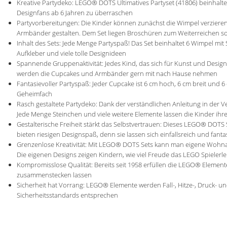
Kreative Partydeko: LEGO® DOTS Ultimatives Partyset (41806) beinhalt
Designfans ab 6 Jahren zu überraschen
Partyvorbereitungen: Die Kinder können zunächst die Wimpel verzier
Armbänder gestalten. Dem Set liegen Broschüren zum Weiterreichen sowi
Inhalt des Sets: Jede Menge Partyspaß! Das Set beinhaltet 6 Wimpel mi
Aufkleber und viele tolle Designideen
Spannende Gruppenaktivität: Jedes Kind, das sich für Kunst und Design b
werden die Cupcakes und Armbänder gern mit nach Hause nehmen
Fantasievoller Partyspaß: Jeder Cupcake ist 6 cm hoch, 6 cm breit und 6
Geheimfach
Rasch gestaltete Partydeko: Dank der verständlichen Anleitung in d
Jede Menge Steinchen und viele weitere Elemente lassen die Kinder ihr
Gestalterische Freiheit stärkt das Selbstvertrauen: Dieses LEGO® DOTS 
bieten riesigen Designspaß, denn sie lassen sich einfallsreich und fantas
Grenzenlose Kreativität: Mit LEGO® DOTS Sets kann man eigene Wohn
Die eigenen Designs zeigen Kindern, wie viel Freude das LEGO Spielerl
Kompromisslose Qualität: Bereits seit 1958 erfüllen die LEGO® Element
zusammenstecken lassen
Sicherheit hat Vorrang: LEGO® Elemente werden Fall-, Hitze-, Druck- un
Sicherheitsstandards entsprechen