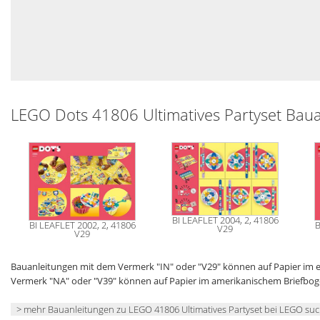
LEGO Dots 41806 Ultimatives Partyset Bau
BI LEAFLET 2004, 2, 41806
BI LEAFLET 2002, 2, 41806
B
V29
V29
Bauanleitungen mit dem Vermerk "IN" oder "V29" können auf Papier im
Vermerk "NA" oder "V39" können auf Papier im amerikanischem Briefbo
> mehr Bauanleitungen zu LEGO 41806 Ultimatives Partyset bei LEGO su