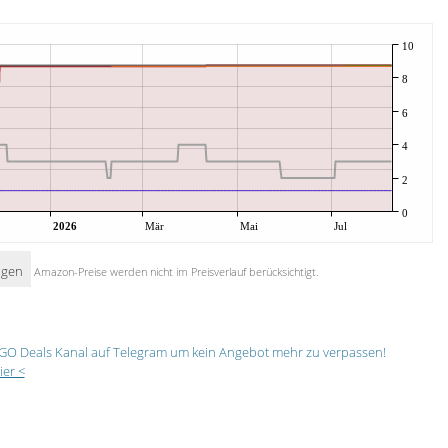
10
8
6
4
2
0
2026
Mär
Mai
Jul
igen
Amazon-Preise werden nicht im Preisverlauf berücksichtigt.
GO Deals Kanal auf Telegram um kein Angebot mehr zu verpassen!
ier <