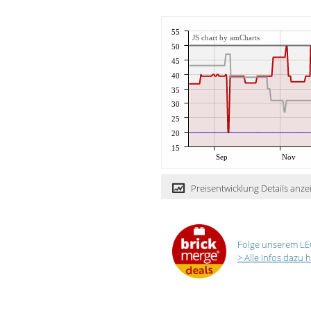
55
JS chart by amCharts
50
45
40
35
30
25
20
15
Sep
Nov
Preisentwicklung Details anze
Folge unserem LE
> Alle Infos dazu h