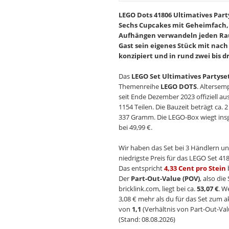
LEGO Dots 41806 Ultimatives Party
Sechs Cupcakes mit Geheimfach,
Aufhängen verwandeln jeden Raum
Gast sein eigenes Stück mit nach 
konzipiert und in rund zwei bis 
Das
LEGO Set Ultimatives Partyse
Themenreihe
LEGO DOTS
. Altersem
seit Ende Dezember 2023 offiziell a
1154 Teilen. Die Bauzeit beträgt ca. 
337 Gramm. Die LEGO-Box wiegt insg
bei 49,99 €.
Wir haben das Set bei 3 Händlern un
niedrigste Preis für das LEGO Set 418
Das entspricht
4,33 Cent pro Stein
Der
Part-Out-Value (POV)
, also di
bricklink.com, liegt bei ca.
53,07 €
. W
3,08 € mehr als du für das Set zum a
von
1,1
(Verhältnis von Part-Out-Val
(Stand: 08.08.2026)