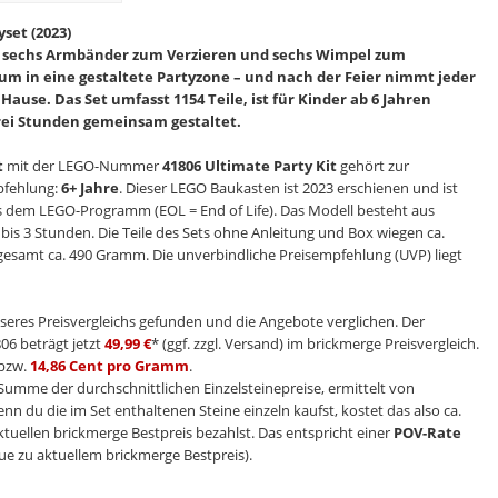
set (2023)
 sechs Armbänder zum Verzieren und sechs Wimpel zum
 in eine gestaltete Partyzone – und nach der Feier nimmt jeder
Hause. Das Set umfasst 1154 Teile, ist für Kinder ab 6 Jahren
drei Stunden gemeinsam gestaltet.
t
mit der LEGO-Nummer
41806 Ultimate Party Kit
gehört zur
pfehlung:
6+ Jahre
. Dieser LEGO Baukasten ist 2023 erschienen und ist
us dem LEGO-Programm (EOL = End of Life). Das Modell besteht aus
2 bis 3 Stunden. Die Teile des Sets ohne Anleitung und Box wiegen ca.
esamt ca. 490 Gramm. Die unverbindliche Preisempfehlung (UVP) liegt
seres Preisvergleichs gefunden und die Angebote verglichen. Der
06 beträgt jetzt
49,99 €
* (ggf. zzgl. Versand) im brickmerge Preisvergleich.
bzw.
14,86 Cent pro Gramm
.
e Summe der durchschnittlichen Einzelsteinepreise, ermittelt von
enn du die im Set enthaltenen Steine einzeln kaufst, kostet das also ca.
ktuellen brickmerge Bestpreis bezahlst. Das entspricht einer
POV-Rate
ue zu aktuellem brickmerge Bestpreis).