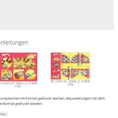
anleitungen
BI LEAFLET 2004, 2, 41806
I LEAFLET 2002, 2, 41806
V39
V39
 europäischen A4-Format gedruckt werden. Bauanleitungen mit dem
genformat gedruckt werden.
chen