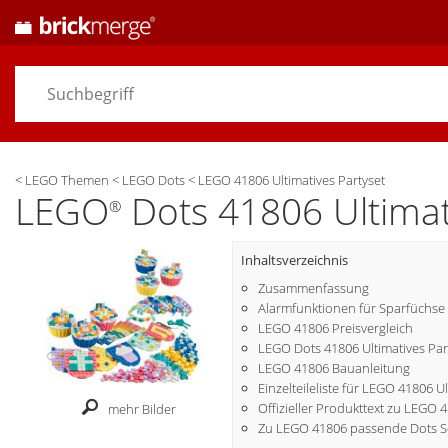
<
LEGO Themen
<
LEGO Dots
<
LEGO 41806 Ultimatives Partyset
LEGO
Dots 41806 Ultimat
®
Inhaltsverzeichnis
Zusammenfassung
Alarmfunktionen für Sparfüchse
LEGO 41806 Preisvergleich
LEGO Dots 41806 Ultimatives Part
LEGO 41806 Bauanleitung
Einzelteileliste für LEGO 41806 U
Offizieller Produkttext zu LEGO 
mehr Bilder
Zu LEGO 41806 passende Dots S