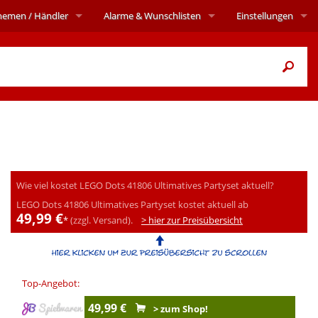
hemen
/ Händler
Alarme
& Wunschlisten
Einstellungen
Wie viel kostet LEGO Dots 41806 Ultimatives Partyset aktuell?
LEGO Dots 41806 Ultimatives Partyset kostet aktuell ab
49,99 €
*
(zzgl. Versand).
> hier zur Preisübersicht
Top-Angebot:
49,99 €
> zum Shop!