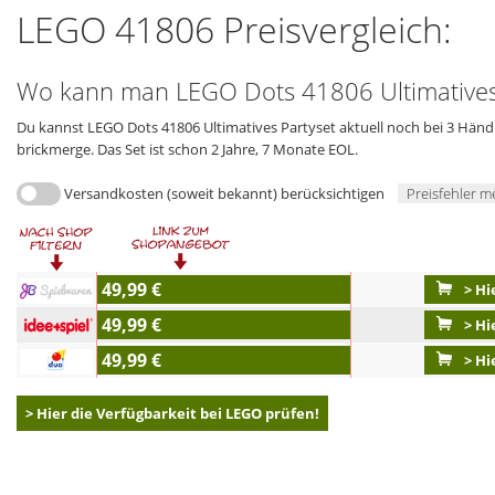
LEGO 41806 Preisvergleich:
Wo kann man LEGO Dots 41806 Ultimatives 
Du kannst LEGO Dots 41806 Ultimatives Partyset aktuell noch bei 3 Händle
brickmerge. Das Set ist schon 2 Jahre, 7 Monate EOL.
Versandkosten (soweit bekannt) berücksichtigen
Preisfehler m
49,99 €
> Hi
49,99 €
> Hi
49,99 €
> Hi
> Hier die Verfügbarkeit bei LEGO prüfen!