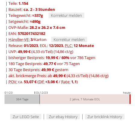
| Teile:
1.154
| Bauzeit:
ca. 2 - 3 Stunden
| Teilegewicht:
≈337g
Korrektur melden
| Setgewicht:
≈490g
| OVP-Maße:
28.2 x 26.2 x 7.6 cm
| EAN:
5702017432182
|
Händler-VE:
3
/Karton
Korrektur melden
| Release:
01/2023
, EOL:
12/2023
,
PLC:
12 Monate
| UVP:
49,99 €
(4,33 ct/Teil)
(14,86 ct/g)
|
bisheriger Bestpreis:
19,99 €
/
60%
vor 786 Tagen
|
180 Tage Bestpreis:
49,77 €
vor 75 Tagen
|
30 Tage Bestpreis:
49,99 €
gestern
|
akt. brickmerge Preis: ab
49,99 €
(4,33 ct/Teil)
(14,86 ct/g)
|
POV:
ca.
53,07 €
(
Dif:
+3,08 €
/
Rate:
1,1
)
01/23
EOL
12/23
heute
364 Tage
2 Jahre, 7 Monate EOL
|
|
Zur LEGO Seite
Zur ebay History
Zur bricklink History