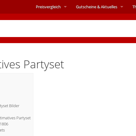
Preisvergleich
Gutscheine &
Aktuelles
T
ives Partyset
yset Bilder
ltimatives Partyset
41806
ets