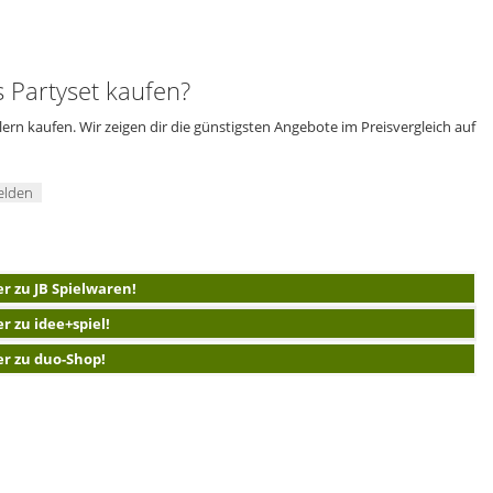
Partyset kaufen?
rn kaufen. Wir zeigen dir die günstigsten Angebote im Preisvergleich auf
elden
er zu JB Spielwaren!
er zu idee+spiel!
er zu duo-Shop!