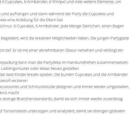
et 6 Cupcakes, 6 Armbänder, 6 Wimpel und viele weitere Elemente, um
en und aufhängen und dann während der Party die Cupcakes und
e eine Anleitung für die Eltern bei
t Schnur, 6 Cupcakes, 6 Armbänder, jede Menge Steinchen, einen Bogen
egeistert, wird die kreativen Möglichkeiten lieben. Die jungen Partygäste
 cm tief. Er ist mit einer abnehmbaren Glasur versehen und verbirgt ein
er Verpackung kann man die Partydeko im Handumdrehen zusammensetzen.
e Lieblingsmuster oder etwas Neues gestalten
Set lässt Kinder kreativ spielen. Die bunten Cupcakes und die Armbänder
ievoll verzieren
accessoires und Schmuckstücke designen und immer wieder umgestalten.
ebnis macht
e strenge Branchenstandards, damit sie sich immer wieder zuverlässig
d Torsionstests unterzogen und analysiert, damit sie strengen globalen