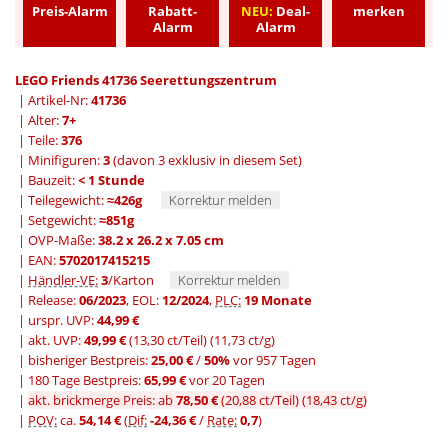
Preis-Alarm
Rabatt-
NEU:
Deal-
merken
Alarm
Alarm
LEGO Friends 41736 Seerettungszentrum
| Artikel-Nr:
41736
| Alter:
7+
| Teile:
376
| Minifiguren:
3
(davon 3 exklusiv in diesem Set)
| Bauzeit:
< 1 Stunde
| Teilegewicht:
≈426g
Korrektur melden
| Setgewicht:
≈851g
| OVP-Maße:
38.2 x 26.2 x 7.05 cm
| EAN:
5702017415215
|
Händler-VE:
3
/Karton
Korrektur melden
| Release:
06/2023
, EOL:
12/2024
,
PLC:
19 Monate
| urspr. UVP:
44,99 €
| akt. UVP:
49,99 €
(13,30 ct/Teil)
(11,73 ct/g)
|
bisheriger Bestpreis:
25,00 €
/
50%
vor 957 Tagen
|
180 Tage Bestpreis:
65,99 €
vor 20 Tagen
|
akt. brickmerge Preis: ab
78,50 €
(20,88 ct/Teil)
(18,43 ct/g)
|
POV:
ca.
54,14 €
(
Dif:
-24,36 €
/
Rate:
0,7
)