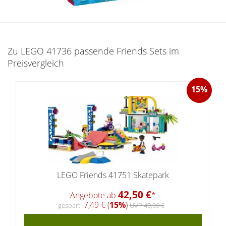
Zu LEGO 41736 passende Friends Sets im
Preisvergleich
15%
LEGO Friends 41751 Skatepark
42,50 €
Angebote ab
*
7,49 € (
15%
)
gespart:
UVP 49,99 €