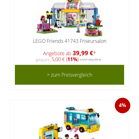
LEGO Friends 41743 Friseursalon
39,99 €
Angebote ab
*
5,00 € (
11%
)
gespart:
UVP 44,99 €
> zum Preisvergleich
4%