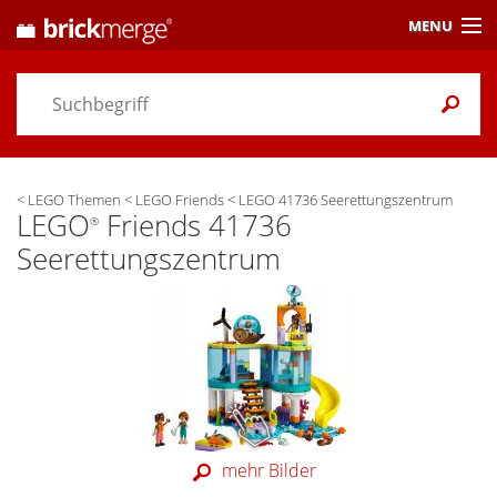
MENU
Preisvergleich
Gutscheine &
Aktuelles
<
LEGO Themen
<
LEGO Friends
<
LEGO 41736 Seerettungszentrum
Themen
/ Händler
LEGO
Friends 41736
®
Seerettungszentrum
Alarme
& Wunschlisten
Einstellungen
mehr Bilder