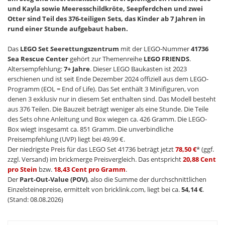
und Kayla sowie Meeresschildkröte, Seepferdchen und zwei
Otter sind Teil des 376-teiligen Sets, das Kinder ab 7 Jahren in
rund einer Stunde aufgebaut haben.
Das
LEGO Set Seerettungszentrum
mit der LEGO-Nummer
41736
Sea Rescue Center
gehört zur Themenreihe
LEGO FRIENDS
.
Altersempfehlung:
7+ Jahre
. Dieser LEGO Baukasten ist 2023
erschienen und ist seit Ende Dezember 2024 offiziell aus dem LEGO-
Programm (EOL = End of Life). Das Set enthält 3 Minifiguren, von
denen 3 exklusiv nur in diesem Set enthalten sind. Das Modell besteht
aus 376 Teilen. Die Bauzeit beträgt weniger als eine Stunde. Die Teile
des Sets ohne Anleitung und Box wiegen ca. 426 Gramm. Die LEGO-
Box wiegt insgesamt ca. 851 Gramm. Die unverbindliche
Preisempfehlung (UVP) liegt bei 49,99 €.
Der niedrigste Preis für das LEGO Set 41736 beträgt jetzt
78,50 €
* (ggf.
zzgl. Versand) im brickmerge Preisvergleich. Das entspricht
20,88 Cent
pro Stein
bzw.
18,43 Cent pro Gramm
.
Der
Part-Out-Value (POV)
, also die Summe der durchschnittlichen
Einzelsteinepreise, ermittelt von bricklink.com, liegt bei ca.
54,14 €
.
(Stand: 08.08.2026)