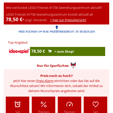
Wie viel kostet LEGO Friends 41736 Seerettungszentrum aktuell?
LEGO Friends 41736 Seerettungszentrum kostet aktuell ab
78,50 €
*
(zzgl. Versand).
> hier zur Preisübersicht
Top-Angebot:
78,50 €
> zum Shop!
Nur für
Sparfüchse:
Preis noch zu hoch?
Jetzt hier einen
Preis-Alarm
einrichten oder das Set auf die
Wunschliste setzen! Wir informieren dich, sobald der Artikel zu
deinem Wunschpreis angeboten wird.
Set
Themen
Themen
Set