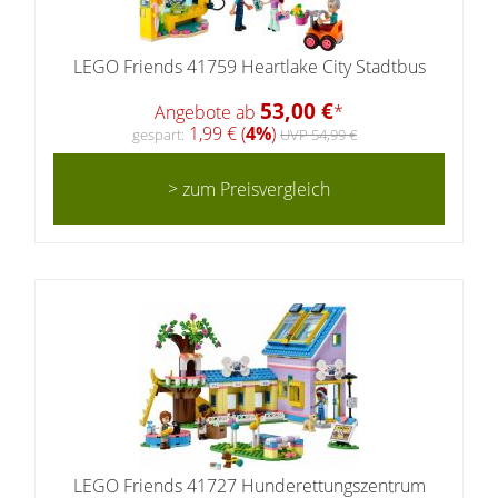
LEGO Friends 41759 Heartlake City Stadtbus
53,00 €
Angebote ab
*
1,99 € (
4%
)
gespart:
UVP 54,99 €
> zum Preisvergleich
LEGO Friends 41727 Hunderettungszentrum