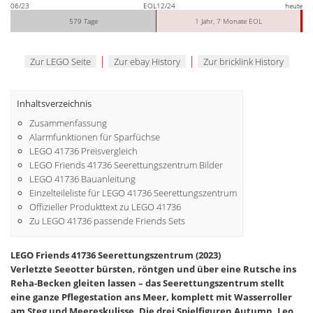
06/23
EOL
12/24
heute
579 Tage
1 Jahr, 7 Monate EOL
|
|
Zur LEGO Seite
Zur ebay History
Zur bricklink History
Inhaltsverzeichnis
Zusammenfassung
Alarmfunktionen für Sparfüchse
LEGO 41736 Preisvergleich
LEGO Friends 41736 Seerettungszentrum Bilder
LEGO 41736 Bauanleitung
Einzelteileliste für LEGO 41736 Seerettungszentrum
Offizieller Produkttext zu LEGO 41736
Zu LEGO 41736 passende Friends Sets
LEGO Friends 41736 Seerettungszentrum (2023)
Verletzte Seeotter bürsten, röntgen und über eine Rutsche ins
Reha-Becken gleiten lassen – das Seerettungszentrum stellt
eine ganze Pflegestation ans Meer, komplett mit Wasserroller
am Steg und Meereskulisse. Die drei Spielfiguren Autumn, Leo