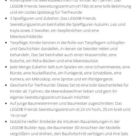
Rollenspiele mit Meeresbewohnern für Kinder ab 7 Jahren: Das
LEGO® Friends Seerettungszentrum (41736) ist eine tolle Belohnung
und ein cooles Spielzeug für Tierfreunde
3 Spielfiguren und Zubehör: Das LEGO® Friends
Seerettungszentrum beinhaltet die Spielfiguren Autumn, Leo und
Kayla sowie 2 Seeotter, ein Seepferdchen und eine
Meeresschildkröte
Tierpflege: Kinder können in die Rolle von Tierpflegern schlüpfen
und Geschichten darstellen, in denen sie Seeotter retten und
behandeln. Das Set beinhaltet auch einen Wasserroller, eine
Rutsche, ein Reha-Becken und eine Meereskulisse
Jede Menge Zubehör lädt zum Spielen ein: eine Schwimmweste, eine
Bürste, eine Nuckelflasche, ein Funkgerät, eine Schatzkiste, eine
Kamera, ein Mikroskop, eine Spritze und ein Röntgengerät
Geschenk für Tierfreunde: Dieses Set ist eine tolle Geschenkidee für
Kinder ab 7 Jahren, die Meeresbewohner lieben und gern ihr
eigenes Seerettungszentrum bauen möchten
Auf junge Baumeisterinnen und Baumeister zugeschnitten: Das
LEGO® Friends Seerettungszentrum ist 23 cm hoch, 20 cm breit und
19 cm tief
Nützliche Helfer: Entdecke die intuitiven Bauanleitungen in der
LEGO® Builder App, die Baumeister 3D-Ansichten der Modelle
vergrößern und drehen, den Baufortschritt verfolgen und ihre Sets