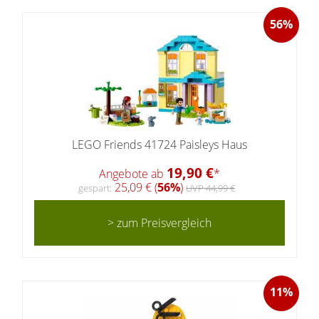
56%
LEGO Friends 41724 Paisleys Haus
19,90 €
Angebote ab
*
25,09 € (
56%
)
gespart:
UVP 44,99 €
> zum Preisvergleich
11%