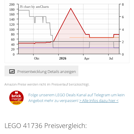
200
8
JS chart by amCharts
180
160
6
140
120
100
4
80
60
2
40
20
0
0
Okt
2026
Apr
Jul
Preisentwicklung Details anzeigen
Amazon-Preise werden nicht im Preisverlauf berücksichtigt.
Folge unserem LEGO Deals Kanal auf Telegram um kein
Angebot mehr zu verpassen!
> Alle Infos dazu hier <
LEGO 41736 Preisvergleich: