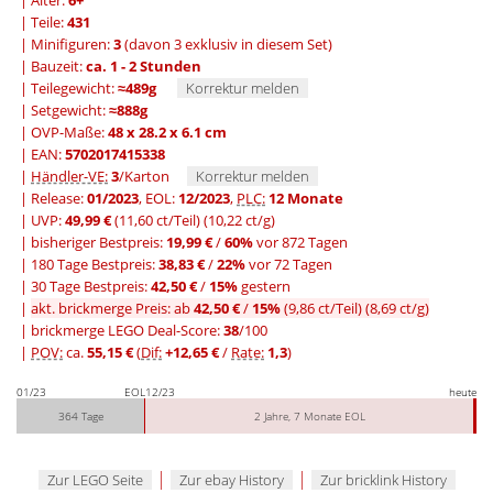
| Alter:
6+
| Teile:
431
| Minifiguren:
3
(davon 3 exklusiv in diesem Set)
| Bauzeit:
ca. 1 - 2 Stunden
| Teilegewicht:
≈489g
Korrektur melden
| Setgewicht:
≈888g
| OVP-Maße:
48 x 28.2 x 6.1 cm
| EAN:
5702017415338
|
Händler-VE:
3
/Karton
Korrektur melden
| Release:
01/2023
, EOL:
12/2023
,
PLC:
12 Monate
| UVP:
49,99 €
(11,60 ct/Teil)
(10,22 ct/g)
|
bisheriger Bestpreis:
19,99 €
/
60%
vor 872 Tagen
|
180 Tage Bestpreis:
38,83 €
/
22%
vor 72 Tagen
|
30 Tage Bestpreis:
42,50 €
/
15%
gestern
|
akt. brickmerge Preis: ab
42,50 €
/
15%
(9,86 ct/Teil)
(8,69 ct/g)
| brickmerge LEGO Deal-Score:
38
/100
|
POV:
ca.
55,15 €
(
Dif:
+12,65 €
/
Rate:
1,3
)
01/23
EOL
12/23
heute
364 Tage
2 Jahre, 7 Monate EOL
|
|
Zur LEGO Seite
Zur ebay History
Zur bricklink History