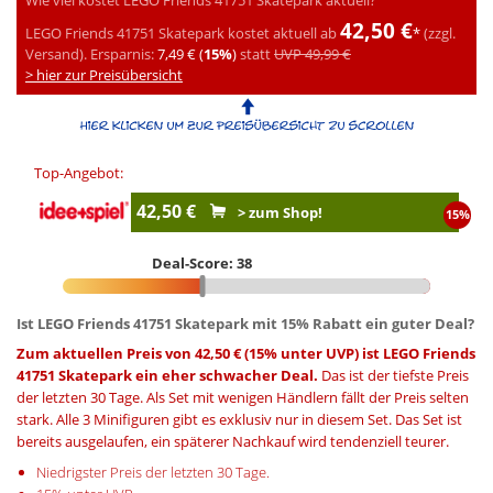
42,50 €
LEGO Friends 41751 Skatepark kostet aktuell ab
*
(zzgl.
Versand).
Ersparnis:
7,49 € (
15%
)
statt
UVP 49,99 €
> hier zur Preisübersicht
Top-Angebot:
42,50 €
> zum Shop!
15%
Deal-Score: 38
Ist LEGO Friends 41751 Skatepark mit 15% Rabatt ein guter Deal?
Zum aktuellen Preis von 42,50 € (15% unter UVP) ist LEGO Friends
41751 Skatepark ein eher schwacher Deal.
Das ist der tiefste Preis
der letzten 30 Tage. Als Set mit wenigen Händlern fällt der Preis selten
stark. Alle 3 Minifiguren gibt es exklusiv nur in diesem Set. Das Set ist
bereits ausgelaufen, ein späterer Nachkauf wird tendenziell teurer.
Niedrigster Preis der letzten 30 Tage.