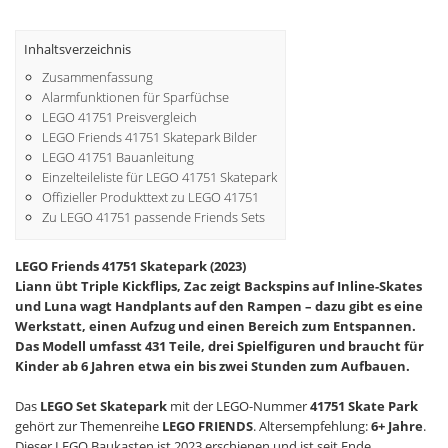
Inhaltsverzeichnis
Zusammenfassung
Alarmfunktionen für Sparfüchse
LEGO 41751 Preisvergleich
LEGO Friends 41751 Skatepark Bilder
LEGO 41751 Bauanleitung
Einzelteileliste für LEGO 41751 Skatepark
Offizieller Produkttext zu LEGO 41751
Zu LEGO 41751 passende Friends Sets
LEGO Friends 41751 Skatepark (2023)
Liann übt Triple Kickflips, Zac zeigt Backspins auf Inline-Skates
und Luna wagt Handplants auf den Rampen – dazu gibt es eine
Werkstatt, einen Aufzug und einen Bereich zum Entspannen.
Das Modell umfasst 431 Teile, drei Spielfiguren und braucht für
Kinder ab 6 Jahren etwa ein bis zwei Stunden zum Aufbauen.
Das
LEGO Set Skatepark
mit der LEGO-Nummer
41751 Skate Park
gehört zur Themenreihe
LEGO FRIENDS
. Altersempfehlung:
6+ Jahre
.
Dieser LEGO Baukasten ist 2023 erschienen und ist seit Ende