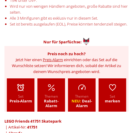
15% unter UVP.
Wird nur von wenigen Händlern angeboten, große Rabatte sind hier
selten.
Alle 3 Minifiguren gibt es exklusiv nur in diesem Set.
Set ist bereits ausgelaufen (EOL), Preise könnten tendenziell steigen.
Nur für
Sparfüchse:
Preis noch zu hoch?
Jetzt hier einen
Preis-Alarm
einrichten oder das Set auf die
Wunschliste setzen! Wir informieren dich, sobald der Artikel zu
deinem Wunschpreis angeboten wird.
Set
Themen
Themen
Set
Preis-Alarm
Rabatt-
NEU:
Deal-
merken
Alarm
Alarm
LEGO Friends 41751 Skatepark
| Artikel-Nr:
41751