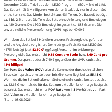
Dezember 2023 offiziell aus dem LEGO-Programm (EOL = End of Life).
Das Set enthält 3 Minifiguren, von denen 3 exklusiv nur in diesem Set
enthalten sind. Das Modell besteht aus 431 Teilen. Die Bauzeit beträgt
ca. 1 bis 2 Stunden. Die Teile des Sets ohne Anleitung und Box wiegen
ca. 489 Gramm. Die LEGO-Box wiegt insgesamt ca. 888 Gramm. Die
unverbindliche Preisempfehlung (UVP) liegt bei 49,99 €.
Wir haben das Set bei 5 Händlern unseres Preisvergleichs gefunden
und die Angebote verglichen. Der niedrigste Preis für das LEGO Set
41751 beträgt jetzt
42,50 €
* (ggf. zzgl. Versand) im brickmerge
Preisvergleich. Das entspricht
9,86 Cent pro Stein
bzw.
8,69 Cent pro
Gramm
. Du sparst dadurch 7,49 € gegenüber der UVP, kaufst also
15% billiger!
Der
Part-Out-Value (POV)
, also die Summe der durchschnittlichen
Einzelsteinepreise, ermittelt von bricklink.com, liegt bei ca.
55,15 €
.
Wenn du die im Set enthaltenen Steine einzeln kaufst, kostet das also
ca. 12,65 € mehr als du für das Set zum aktuellen brickmerge Bestpreis
bezahlst. Das entspricht einer
POV-Rate
von
1,3
(Verhältnis von Part-
Out-Value zu aktuellem brickmerge Bestpreis).
(Stand: 08.08.2026)