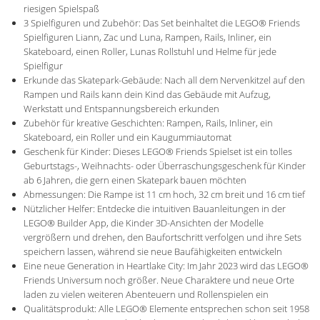
riesigen Spielspaß
3 Spielfiguren und Zubehör: Das Set beinhaltet die LEGO® Friends
Spielfiguren Liann, Zac und Luna, Rampen, Rails, Inliner, ein
Skateboard, einen Roller, Lunas Rollstuhl und Helme für jede
Spielfigur
Erkunde das Skatepark-Gebäude: Nach all dem Nervenkitzel auf den
Rampen und Rails kann dein Kind das Gebäude mit Aufzug,
Werkstatt und Entspannungsbereich erkunden
Zubehör für kreative Geschichten: Rampen, Rails, Inliner, ein
Skateboard, ein Roller und ein Kaugummiautomat
Geschenk für Kinder: Dieses LEGO® Friends Spielset ist ein tolles
Geburtstags-, Weihnachts- oder Überraschungsgeschenk für Kinder
ab 6 Jahren, die gern einen Skatepark bauen möchten
Abmessungen: Die Rampe ist 11 cm hoch, 32 cm breit und 16 cm tief
Nützlicher Helfer: Entdecke die intuitiven Bauanleitungen in der
LEGO® Builder App, die Kinder 3D-Ansichten der Modelle
vergrößern und drehen, den Baufortschritt verfolgen und ihre Sets
speichern lassen, während sie neue Baufähigkeiten entwickeln
Eine neue Generation in Heartlake City: Im Jahr 2023 wird das LEGO®
Friends Universum noch größer. Neue Charaktere und neue Orte
laden zu vielen weiteren Abenteuern und Rollenspielen ein
Qualitätsprodukt: Alle LEGO® Elemente entsprechen schon seit 1958