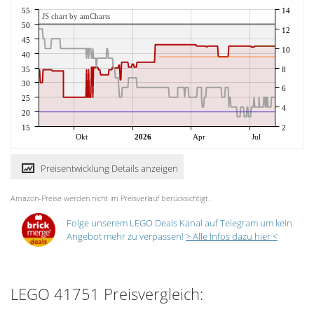
55
14
JS chart by amCharts
50
12
45
10
40
35
8
30
6
25
4
20
15
2
Okt
2026
Apr
Jul
Preisentwicklung Details anzeigen
Amazon-Preise werden nicht im Preisverlauf berücksichtigt.
Folge unserem LEGO Deals Kanal auf Telegram um kein
Angebot mehr zu verpassen!
> Alle Infos dazu hier <
LEGO 41751 Preisvergleich: