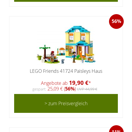
56%
LEGO Friends 41724 Paisleys Haus
19,90 €
Angebote ab
*
25,09 € (
56%
)
gespart:
UVP 44,99 €
> zum Preisvergleich
11%