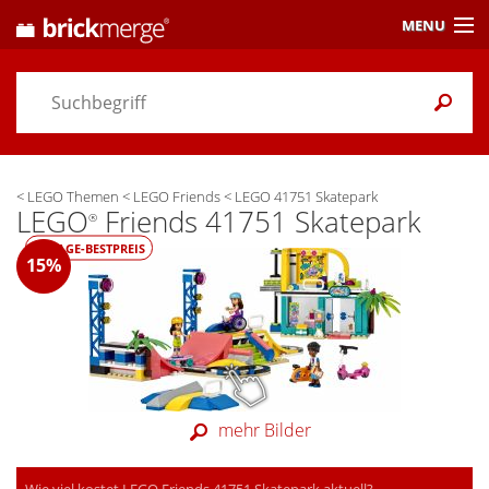
MENU
Preisvergleich
Gutscheine &
Aktuelles
<
LEGO Themen
<
LEGO Friends
<
LEGO 41751 Skatepark
Themen
/ Händler
LEGO
Friends 41751 Skatepark
®
Alarme
& Wunschlisten
30-TAGE-BESTPREIS
15%
Einstellungen
mehr Bilder
Wie viel kostet LEGO Friends 41751 Skatepark aktuell?