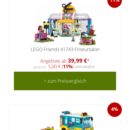
LEGO Friends 41743 Friseursalon
39,99 €
Angebote ab
*
5,00 € (
11%
)
gespart:
UVP 44,99 €
> zum Preisvergleich
4%