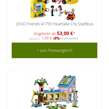
LEGO Friends 41759 Heartlake City Stadtbus
53,00 €
Angebote ab
*
1,99 € (
4%
)
gespart:
UVP 54,99 €
> zum Preisvergleich