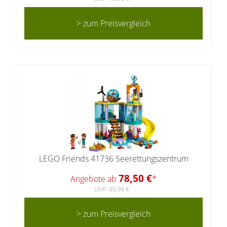
> zum Preisvergleich
LEGO Friends 41736 Seerettungszentrum
78,50 €
Angebote ab
*
UVP 49,99 €
> zum Preisvergleich