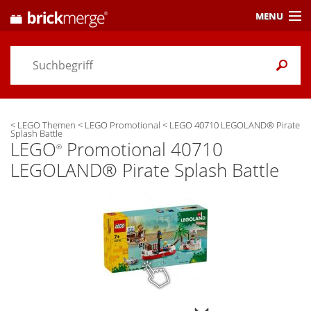
MENU
Preisvergleich
Gutscheine &
Aktuelles
<
LEGO Themen
<
LEGO Promotional
<
LEGO 40710 LEGOLAND® Pirate
Themen
/ Händler
Splash Battle
LEGO
Promotional 40710
®
Alarme
& Wunschlisten
LEGOLAND® Pirate Splash Battle
Einstellungen