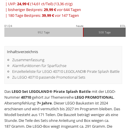
| UVP:
24,99 €
(14,61 ct/Teil)
(13,36 ct/g)
|
bisheriger Bestpreis:
29,99 €
vor 644 Tagen
|
180 Tage Bestpreis:
39,99 €
vor 147 Tagen
01/24
heute
EOL
952 Tage
508 Tage
Inhaltsverzeichnis
Zusammenfassung
Alarmfunktionen für Sparfüchse
Einzelteileliste für LEGO 40710 LEGOLAND® Pirate Splash Battle
Zu LEGO 40710 passende Promotional Sets
Das
LEGO Set LEGOLAND® Pirate Splash Battle
mit der LEGO-
Nummer
40710
gehört zur Themenreihe
LEGO PROMOTIONAL
.
Altersempfehlung:
7+ Jahre
. Dieser LEGO Baukasten ist 2024
erschienen und wird vermutlich bis 2027 im Programm bleiben. Das
Modell besteht aus 171 Teilen. Die Bauzeit beträgt weniger als eine
Stunde. Die Teile des Sets ohne Anleitung und Box wiegen ca.
187 Gramm. Die LEGO-Box wiegt insgesamt ca. 291 Gramm. Die