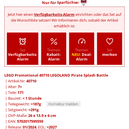
Nur für
Sparfüchse:
Jetzt hier einen
Verfügbarkeits-Alarm
einrichten oder das Set auf
die Wunschliste setzen! Wir informieren dich, sobald der Artikel
erhältlich ist.
Set
Themen
Themen
Set
Verfügbarkeits-
Rabatt-
NEU:
Deal-
merken
Alarm
Alarm
Alarm
LEGO Promotional 40710 LEGOLAND Pirate Splash Battle
| Artikel-Nr:
40710
| Alter:
7+
| Teile:
171
| Bauzeit:
< 1 Stunde
| Teilegewicht:
≈187g
Korrektur melden
| Setgewicht:
≈291g
| OVP-Maße:
26 x 13.9 x 6 cm
| EAN:
5702017595559
| Release:
01/2024
, EOL:
≈2027