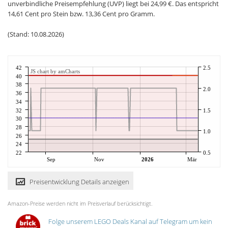
unverbindliche Preisempfehlung (UVP) liegt bei 24,99 €. Das entspricht
14,61 Cent pro Stein bzw. 13,36 Cent pro Gramm.
(Stand: 10.08.2026)
42
2.5
JS chart by amCharts
40
38
2.0
36
34
32
1.5
30
28
1.0
26
24
22
0.5
Sep
Nov
2026
Mär
Preisentwicklung Details anzeigen
Amazon-Preise werden nicht im Preisverlauf berücksichtigt.
Folge unserem LEGO Deals Kanal auf Telegram um kein