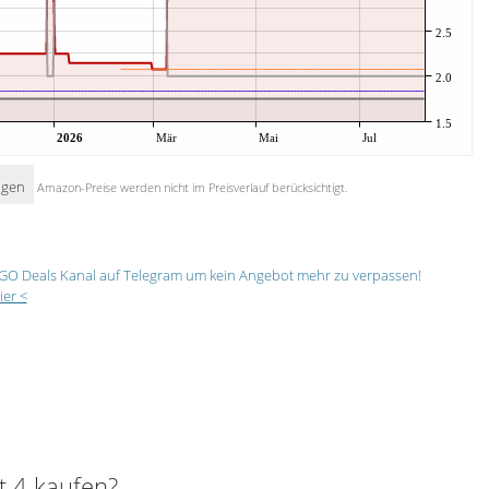
2.5
2.0
1.5
2026
Mär
Mai
Jul
igen
Amazon-Preise werden nicht im Preisverlauf berücksichtigt.
GO Deals Kanal auf Telegram um kein Angebot mehr zu verpassen!
ier <
 4 kaufen?