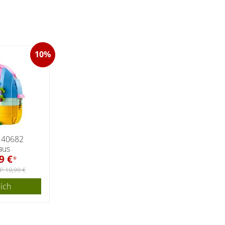
10%
 40682
aus
9 €
*
P 19,99 €
eich