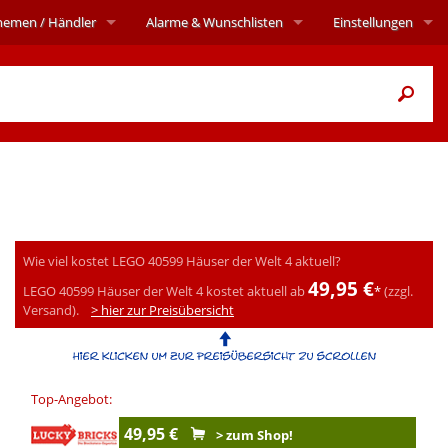
hemen
/ Händler
Alarme
& Wunschlisten
Einstellungen
Wie viel kostet LEGO 40599 Häuser der Welt 4 aktuell?
49,95 €
LEGO 40599 Häuser der Welt 4 kostet aktuell ab
*
(zzgl.
Versand).
> hier zur Preisübersicht
Top-Angebot:
49,95 €
> zum Shop!