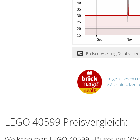
40
35
30
25
20
15
Sep
Nov
Preisentwicklung Details anze
Folge unserem LE
> Alle Infos dazu h
LEGO 40599 Preisvergleich:
Wo kann man LEGO 40599 Häuser der Welt