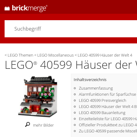
<
LEGO Themen
<
LEGO Miscellaneous
<
LEGO 40599 Häuser der Welt 4
LEGO
40599 Häuser der 
®
Inhaltsverzeichnis
Zusammenfassung
Alarmfunktionen für Sparfüchse
LEGO 40599 Preisvergleich
LEGO 40599 Häuser der Welt 4 B
LEGO 40599 Bauanleitung
Einzelteileliste für LEGO 40599 
Offizieller Produkttext zu LEGO 
mehr Bilder
Zu LEGO 40599 passende Miscel