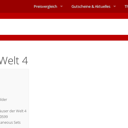
Preisvergleich
Gutscheine &
Aktuelles
T
Welt 4
ilder
Häuser der Welt 4
40599
laneous Sets