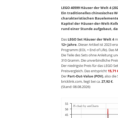
LEGO 40599 Häuser der Welt 4 (202
Ein traditionelles chinesische
charakteristischen Bauelementen 
Kapitel der Häuser-der-Welt-Kolle
rund einer Stunde aufgebaut, das 
Das
LEGO Set Häuser der Welt 4
mi
12+ Jahre
. Dieser Artikel ist 2023 e
Programm (EOL = End of Life). Das Mo
Die Teile des Sets ohne Anleitung u
310 Gramm. Die unverbindliche Preis
Der niedrigste Preis für das LEGO Se
Preisvergleich. Das entspricht
15,71 
Der
Part-Out-Value (POV)
, also di
bricklink.com, liegt bei ca.
27,92 €
.
(Stand: 08.08.2026)
55
JS chart by amCharts
50
45