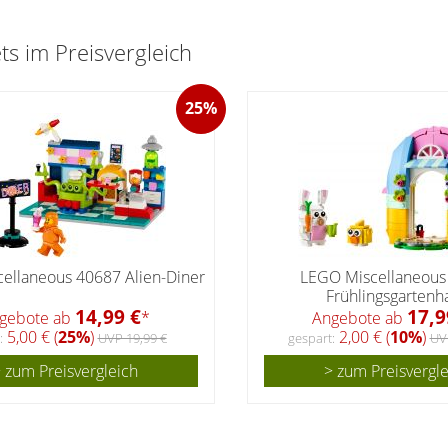
s im Preisvergleich
25%
ellaneous 40687 Alien-Diner
LEGO Miscellaneous
Frühlingsgartenh
14,99 €
17,9
gebote ab
*
Angebote ab
5,00 € (
25%
)
2,00 € (
10%
)
:
UVP 19,99 €
gespart:
UV
 zum Preisvergleich
> zum Preisvergl