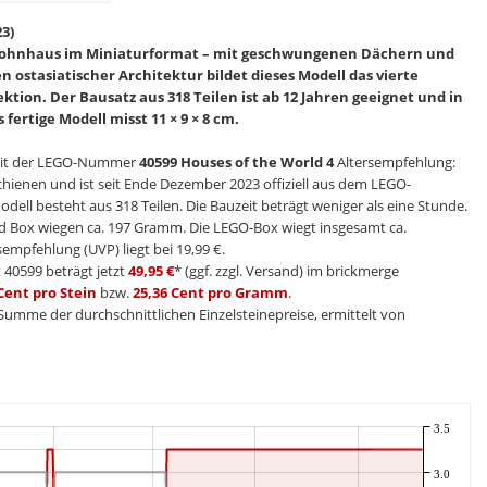
3)
s Wohnhaus im Miniaturformat – mit geschwungenen Dächern und
ostasiatischer Architektur bildet dieses Modell das vierte
ktion. Der Bausatz aus 318 Teilen ist ab 12 Jahren geeignet und in
fertige Modell misst 11 × 9 × 8 cm.
t der LEGO-Nummer
40599 Houses of the World 4
Altersempfehlung:
rschienen und ist seit Ende Dezember 2023 offiziell aus dem LEGO-
dell besteht aus 318 Teilen. Die Bauzeit beträgt weniger als eine Stunde.
nd Box wiegen ca. 197 Gramm. Die LEGO-Box wiegt insgesamt ca.
empfehlung (UVP) liegt bei 19,99 €.
t 40599 beträgt jetzt
49,95 €
* (ggf. zzgl. Versand) im brickmerge
Cent pro Stein
bzw.
25,36 Cent pro Gramm
.
e Summe der durchschnittlichen Einzelsteinepreise, ermittelt von
3.5
3.0