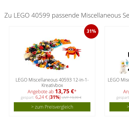
Zu LEGO 40599 passende Miscellaneous Set
31%
LEGO Miscellaneous 40593 12-in-1-
LEGO Misc
Kreativbox
13,75 €
Angebote ab
*
An
6,24 € (
31%
)
gespart:
UVP 19,99 €
gespart
> zum Preisvergleich
>