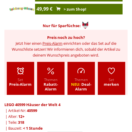
49,99 €
> zum Shop!
Nur für
Sparfüchse:
Preis noch zu hoch?
Jetzt hier einen
Preis-Alarm
einrichten oder das Set auf die
Wunschliste setzen! Wir informieren dich, sobald der Artikel zu
deinem Wunschpreis angeboten wird.
Set
Themen
Themen
Set
Preis-Alarm
Rabatt-
NEU:
Deal-
merken
Alarm
Alarm
LEGO 40599 Häuser der Welt 4
| Artikel-Nr:
40599
| Alter:
12+
| Teile:
318
| Bauzeit:
< 1 Stunde