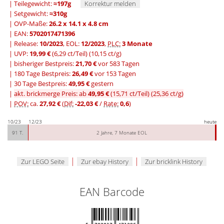
| Teilegewicht:
≈197g
Korrektur melden
| Setgewicht:
≈310g
| OVP-Maße:
26.2 x 14.1 x 4.8 cm
| EAN:
5702017471396
| Release:
10/2023
, EOL:
12/2023
,
PLC:
3 Monate
| UVP:
19,99 €
(6,29 ct/Teil)
(10,15 ct/g)
|
bisheriger Bestpreis:
21,70 €
vor 583 Tagen
|
180 Tage Bestpreis:
26,49 €
vor 153 Tagen
|
30 Tage Bestpreis:
49,95 €
gestern
|
akt. brickmerge Preis: ab
49,95 €
(15,71 ct/Teil)
(25,36 ct/g)
|
POV:
ca.
27,92 €
(
Dif:
-22,03 €
/
Rate:
0,6
)
10/23
12/23
heute
91 T.
2 Jahre, 7 Monate EOL
|
|
Zur LEGO Seite
Zur ebay History
Zur bricklink History
EAN Barcode