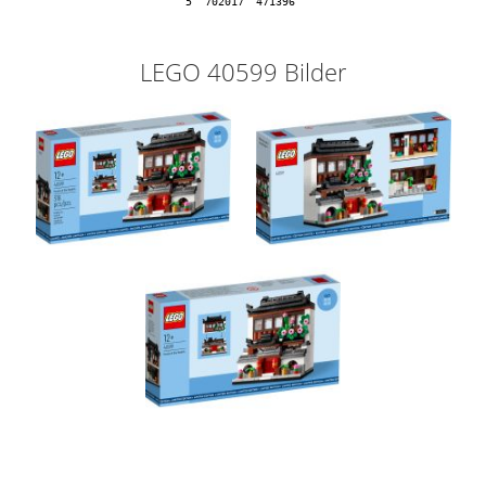
5
702017
471396
LEGO 40599 Bilder