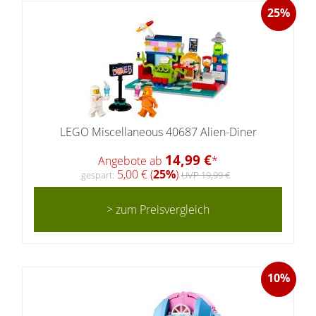
25%
LEGO Miscellaneous 40687 Alien-Diner
14,99 €
Angebote ab
*
5,00 € (
25%
)
gespart:
UVP 19,99 €
> zum Preisvergleich
10%