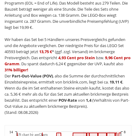
Programm (EOL = End of Life). Das Modell besteht aus 279 Teilen. Die
Bauzeit beträgt weniger als eine Stunde. Die Teile des Sets ohne
Anleitung und Box wiegen ca. 138 Gramm. Die LEGO-Box wiegt
insgesamt ca. 287 Gramm. Die unverbindliche Preisempfehlung (UVP)
liegt bei 19,99 €.
Wir haben das Set bei 5 Händlern unseres Preisvergleichs gefunden
und die Angebote verglichen. Der niedrigste Preis für das LEGO Set
40593 beträgt jetzt
13,75 €
* (ggf. zzgl. Versand) im brickmerge
Preisvergleich. Das entspricht
4,93 Cent pro Stein
bzw.
9,96 Cent pro
Gramm
. Du sparst dadurch 6,24 € gegenüber der UVP, kaufst also
31% billiger!
Der
Part-Out-Value (POV)
, also die Summe der durchschnittlichen
Einzelsteinepreise, ermittelt von bricklink.com, liegt bei ca.
19,11 €
.
Wenn du die im Set enthaltenen Steine einzeln kaufst, kostet das also
ca. 5,36 € mehr als du für das Set zum aktuellen brickmerge Bestpreis
bezahlst. Das entspricht einer
POV-Rate
von
1,4
(Verhältnis von Part-
Out-Value zu aktuellem brickmerge Bestpreis).
(Stand: 08.08.2026)
14
8
JS chart by amCharts