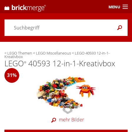
MENU
Preisvergleich
Gutscheine &
Aktuelles
<
LEGO Themen
<
LEGO Miscellaneous
<
LEGO 40593 12-in-1-
Themen
/ Händler
Kreativbox
LEGO
40593 12-in-1-Kreativbox
®
Alarme
& Wunschlisten
31%
Einstellungen
mehr Bilder