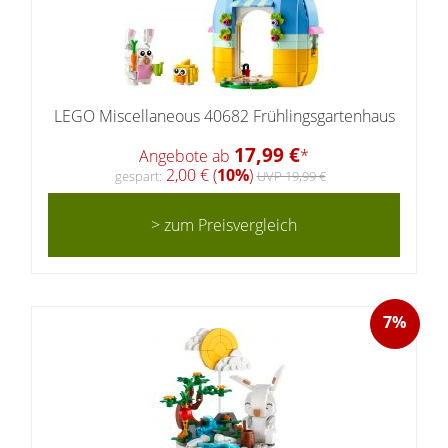
LEGO Miscellaneous 40682 Frühlingsgartenhaus
17,99 €
Angebote ab
*
2,00 € (
10%
)
gespart:
UVP 19,99 €
> zum Preisvergleich
7%