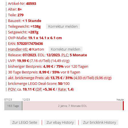
| Artikel-Nr:
40593
| Alter:
8+
| Teile:
279
| Bauzeit:
< 1 Stunde
| Teilegewicht:
≈138g
Korrektur melden
| Setgewicht:
≈287g
| OVP-Maße:
19.1 x 14.1 x 6.1 cm
| EAN:
5702017470436
|
Händler-VE:
4
/Karton
Korrektur melden
| Release:
07/2023
, EOL:
12/2023
,
PLC:
5 Monate
| UVP:
19,99 €
(7,16 ct/Teil)
(14,49 ct/g)
|
bisheriger Bestpreis:
4,99 €
/
75%
vor 120 Tagen
|
30 Tage Bestpreis:
8,99 €
/
55%
vor 8 Tagen
|
akt. brickmerge Preis: ab
13,75 €
/
31%
(4,93 ct/Teil)
(9,96 ct/g)
| brickmerge LEGO Deal-Score:
50
/100
|
POV:
ca.
19,11 €
(
Dif:
+5,36 €
/
Rate:
1,4
)
07/23
12/23
heute
163 Tage
2 Jahre, 7 Monate EOL
|
|
Zur LEGO Seite
Zur ebay History
Zur bricklink History