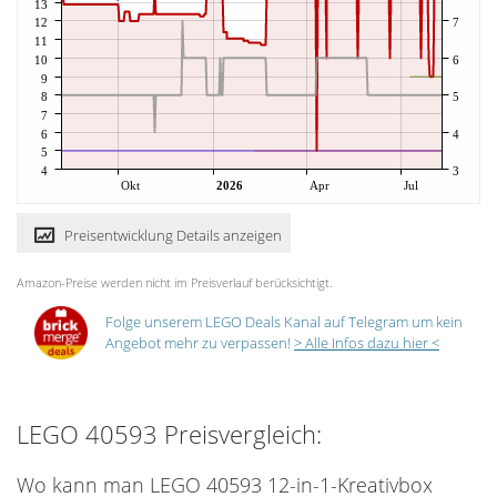
13
12
7
11
10
6
9
8
5
7
6
4
5
4
3
Okt
2026
Apr
Jul
Preisentwicklung Details anzeigen
Amazon-Preise werden nicht im Preisverlauf berücksichtigt.
Folge unserem LEGO Deals Kanal auf Telegram um kein
Angebot mehr zu verpassen!
> Alle Infos dazu hier <
LEGO 40593 Preisvergleich:
Wo kann man LEGO 40593 12-in-1-Kreativbox