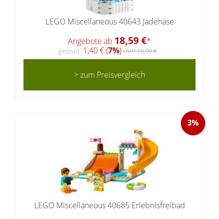
LEGO Miscellaneous 40643 Jadehase
18,59 €
Angebote ab
*
1,40 € (
7%
)
gespart:
UVP 19,99 €
> zum Preisvergleich
3%
LEGO Miscellaneous 40685 Erlebnisfreibad