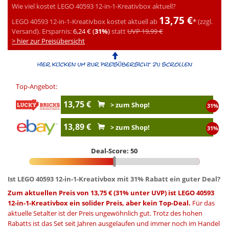
Wie viel kostet LEGO 40593 12-in-1-Kreativbox aktuell?
13,75 €
LEGO 40593 12-in-1-Kreativbox kostet aktuell ab
*
(zzgl.
Versand).
Ersparnis:
6,24 € (
31%
)
statt
UVP 19,99 €
> hier zur Preisübersicht
Top-Angebot:
13,75 €
> zum Shop!
31%
13,89 €
> zum Shop!
31%
Deal-Score: 50
Ist LEGO 40593 12-in-1-Kreativbox mit 31% Rabatt ein guter Deal?
Zum aktuellen Preis von 13,75 € (31% unter UVP) ist LEGO 40593
12-in-1-Kreativbox ein solider Preis, aber kein Top-Deal.
Für das
aktuelle Setalter ist der Preis ungewöhnlich gut. Trotz des hohen
Rabatts ist das Set seit Jahren ausgelaufen und immer noch im Handel