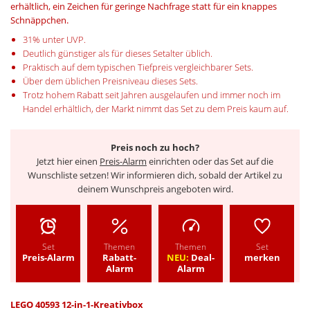
erhältlich, ein Zeichen für geringe Nachfrage statt für ein knappes
Schnäppchen.
31% unter UVP.
Deutlich günstiger als für dieses Setalter üblich.
Praktisch auf dem typischen Tiefpreis vergleichbarer Sets.
Über dem üblichen Preisniveau dieses Sets.
Trotz hohem Rabatt seit Jahren ausgelaufen und immer noch im
Handel erhältlich, der Markt nimmt das Set zu dem Preis kaum auf.
Preis noch zu hoch?
Jetzt hier einen
Preis-Alarm
einrichten oder das Set auf die
Wunschliste setzen! Wir informieren dich, sobald der Artikel zu
deinem Wunschpreis angeboten wird.
Set
Themen
Themen
Set
Preis-Alarm
Rabatt-
NEU:
Deal-
merken
Alarm
Alarm
LEGO 40593 12-in-1-Kreativbox