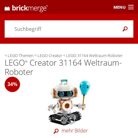
MENU
Preisvergleich
Gutscheine &
Aktuelles
<
LEGO Themen
<
LEGO Creator
<
LEGO 31164 Weltraum-Roboter
Themen
/ Händler
LEGO
Creator 31164 Weltraum-
®
Roboter
Alarme
& Wunschlisten
34%
Einstellungen
mehr Bilder