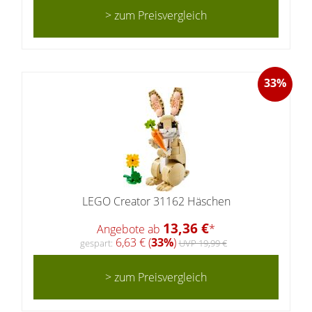
> zum Preisvergleich
33%
LEGO Creator 31162 Häschen
13,36 €
Angebote ab
*
6,63 € (
33%
)
gespart:
UVP 19,99 €
> zum Preisvergleich