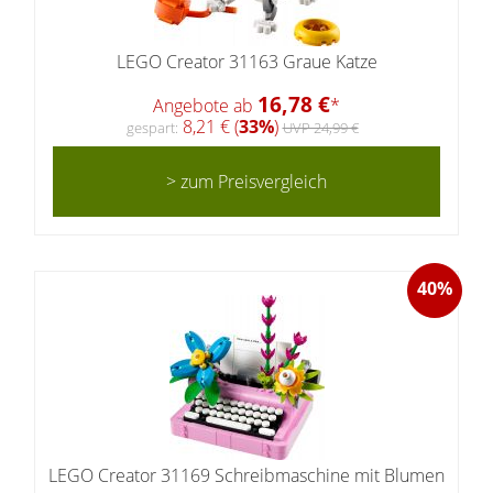
LEGO Creator 31163 Graue Katze
16,78 €
Angebote ab
*
8,21 € (
33%
)
gespart:
UVP 24,99 €
> zum Preisvergleich
40%
LEGO Creator 31169 Schreibmaschine mit Blumen