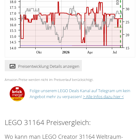
EOL
18.0
17.5
30
17.0
16.5
25
16.0
15.5
20
15.0
14.5
14.0
15
Okt
2026
Apr
Jul
Preisentwicklung Details anzeigen
Amazon-Preise werden nicht im Preisverlauf berücksichtigt.
Folge unserem LEGO Deals Kanal auf Telegram um kein
Angebot mehr zu verpassen!
> Alle Infos dazu hier <
LEGO 31164 Preisvergleich:
Wo kann man LEGO Creator 31164 Weltraum-