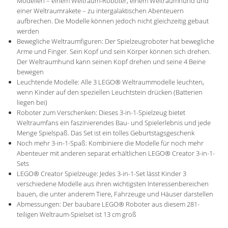
Modellen – einem Weltraum-Roboter, einem Weltraumhund und
einer Weltraumrakete – zu intergalaktischen Abenteuern
aufbrechen. Die Modelle können jedoch nicht gleichzeitig gebaut
werden
Bewegliche Weltraumfiguren: Der Spielzeugroboter hat bewegliche
Arme und Finger. Sein Kopf und sein Körper können sich drehen.
Der Weltraumhund kann seinen Kopf drehen und seine 4 Beine
bewegen
Leuchtende Modelle: Alle 3 LEGO® Weltraummodelle leuchten,
wenn Kinder auf den speziellen Leuchtstein drücken (Batterien
liegen bei)
Roboter zum Verschenken: Dieses 3-in-1-Spielzeug bietet
Weltraumfans ein faszinierendes Bau- und Spielerlebnis und jede
Menge Spielspaß. Das Set ist ein tolles Geburtstagsgeschenk
Noch mehr 3-in-1-Spaß: Kombiniere die Modelle für noch mehr
Abenteuer mit anderen separat erhältlichen LEGO® Creator 3-in-1-
Sets
LEGO® Creator Spielzeuge: Jedes 3-in-1-Set lässt Kinder 3
verschiedene Modelle aus ihren wichtigsten Interessenbereichen
bauen, die unter anderem Tiere, Fahrzeuge und Häuser darstellen
Abmessungen: Der baubare LEGO® Roboter aus diesem 281-
teiligen Weltraum-Spielset ist 13 cm groß