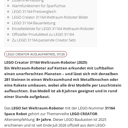
Alarmfunktionen für Sparfüchse
LEGO 31164 Preisvergleich
LEGO Creator 31164 Weltraum-Roboter Bilder
LEGO 31164 Bauanleitung
Einzelteileliste für LEGO 31164 Weltraum-Roboter
Offizieller Produkttext zu LEGO 31164
Zu LEGO 31164 passende Creator Sets
LEGO CREATOR AUSLAUFARTIKEL 07/26
LEGO Creator 31164 Weltraum-Roboter (2025)
Ein Weltraum-Roboter auf Ketten erkundet mit Luftballon
einen unerforschten Planeten – und lässt sich mit denselben
281 Steinen in einen Weltraumhund mit Metallknochen oder
eine Rakete umbauen, wobei alle drei Modelle per Leuchtstein
aufleuchten. Das Modell ist ab 8 Jahren geeignet und in rund
einer Stunde aufgebaut.
Das
LEGO Set Weltraum-Roboter
mit der LEGO-Nummer
31164
Space Robot
gehört zur Themenreihe
LEGO CREATOR
.
Altersempfehlung:
8+ Jahre
. Dieser LEGO Baukasten ist 2025
erschienen und ist seit Ende Juli 2026 offiziell aus dem LEGO-