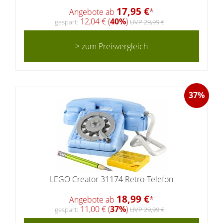
17,95 €
Angebote ab
*
12,04 € (
40%
)
gespart:
UVP 29,99 €
> zum Preisvergleich
37%
LEGO Creator 31174 Retro-Telefon
18,99 €
Angebote ab
*
11,00 € (
37%
)
gespart:
UVP 29,99 €