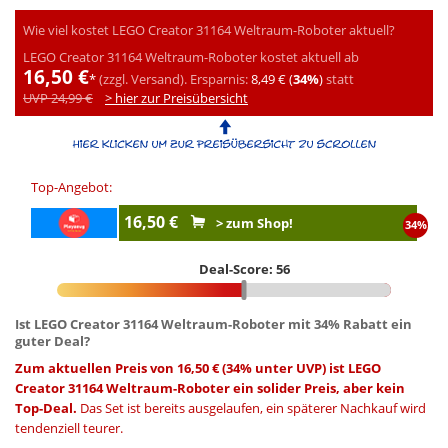
Wie viel kostet LEGO Creator 31164 Weltraum-Roboter aktuell?
LEGO Creator 31164 Weltraum-Roboter kostet aktuell ab
16,50 €
*
(zzgl. Versand).
Ersparnis:
8,49 € (
34%
)
statt
UVP 24,99 €
> hier zur Preisübersicht
Top-Angebot:
16,50 €
> zum Shop!
34%
Deal-Score: 56
Ist LEGO Creator 31164 Weltraum-Roboter mit 34% Rabatt ein
guter Deal?
Zum aktuellen Preis von 16,50 € (34% unter UVP) ist LEGO
Creator 31164 Weltraum-Roboter ein solider Preis, aber kein
Top-Deal.
Das Set ist bereits ausgelaufen, ein späterer Nachkauf wird
tendenziell teurer.