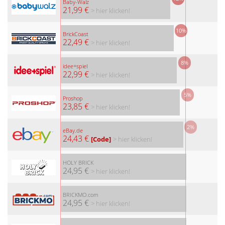
Baby-Walz
21,99 €
> hier klicken!
10%
BrickCoast
22,49 €
> hier klicken!
8%
idee+spiel
22,99 €
> hier klicken!
5%
Proshop
23,85 €
> hier klicken!
2%
eBay.de
24,43 €
[Code]
> hier klicken!
HOLY BRICK
24,95 €
> hier klicken!
BRICKMO.com
24,95 €
> hier klicken!