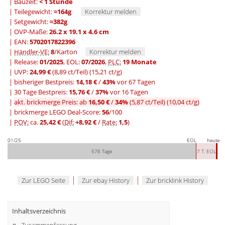
| Bauzeit:
< 1 Stunde
| Teilegewicht:
≈164g
Korrektur melden
| Setgewicht:
≈382g
| OVP-Maße:
26.2 x 19.1 x 4.6 cm
| EAN:
5702017822396
|
Händler-VE:
8
/Karton
Korrektur melden
| Release:
01/2025
, EOL:
07/2026
,
PLC:
19 Monate
| UVP:
24,99 €
(8,89 ct/Teil)
(15,21 ct/g)
|
bisheriger Bestpreis:
14,18 €
/
43%
vor 67 Tagen
|
30 Tage Bestpreis:
15,76 €
/
37%
vor 16 Tagen
|
akt. brickmerge Preis: ab
16,50 €
/
34%
(5,87 ct/Teil)
(10,04 ct/g)
| brickmerge LEGO Deal-Score:
56
/100
|
POV:
ca.
25,42 €
(
Dif:
+8,92 €
/
Rate:
1,5
)
01/25
EOL
heute
576 Tage
7 T. EOL
|
|
Zur LEGO Seite
Zur ebay History
Zur bricklink History
Inhaltsverzeichnis
Zusammenfassung