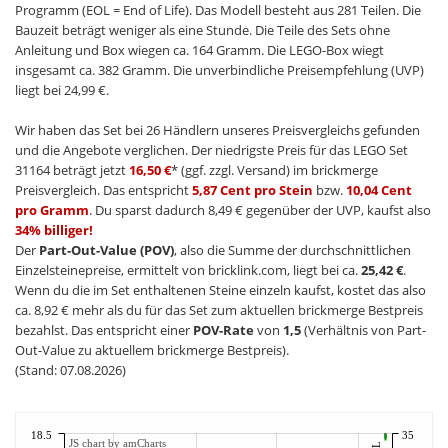
Programm (EOL = End of Life). Das Modell besteht aus 281 Teilen. Die
Bauzeit beträgt weniger als eine Stunde. Die Teile des Sets ohne
Anleitung und Box wiegen ca. 164 Gramm. Die LEGO-Box wiegt
insgesamt ca. 382 Gramm. Die unverbindliche Preisempfehlung (UVP)
liegt bei 24,99 €.
Wir haben das Set bei 26 Händlern unseres Preisvergleichs gefunden
und die Angebote verglichen. Der niedrigste Preis für das LEGO Set
31164 beträgt jetzt
16,50 €
* (ggf. zzgl. Versand) im brickmerge
Preisvergleich. Das entspricht
5,87 Cent pro Stein
bzw.
10,04 Cent
pro Gramm
. Du sparst dadurch 8,49 € gegenüber der UVP, kaufst also
34% billiger!
Der
Part-Out-Value (POV)
, also die Summe der durchschnittlichen
Einzelsteinepreise, ermittelt von bricklink.com, liegt bei ca.
25,42 €
.
Wenn du die im Set enthaltenen Steine einzeln kaufst, kostet das also
ca. 8,92 € mehr als du für das Set zum aktuellen brickmerge Bestpreis
bezahlst. Das entspricht einer
POV-Rate
von
1,5
(Verhältnis von Part-
Out-Value zu aktuellem brickmerge Bestpreis).
(Stand: 07.08.2026)
18.5
35
JS chart by amCharts