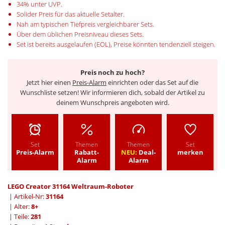
34% unter UVP.
Solider Preis für das aktuelle Setalter.
Nah am typischen Tiefpreis vergleichbarer Sets.
Über dem üblichen Preisniveau dieses Sets.
Set ist bereits ausgelaufen (EOL), Preise könnten tendenziell steigen.
Preis noch zu hoch?
Jetzt hier einen
Preis-Alarm
einrichten oder das Set auf die
Wunschliste setzen! Wir informieren dich, sobald der Artikel zu
deinem Wunschpreis angeboten wird.
Set
Themen
Themen
Set
Preis-Alarm
Rabatt-
NEU:
Deal-
merken
Alarm
Alarm
LEGO Creator 31164 Weltraum-Roboter
| Artikel-Nr:
31164
| Alter:
8+
| Teile:
281