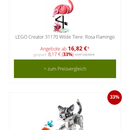
LEGO Creator 31170 Wilde Tiere: Rosa Flamingo
16,82 €
Angebote ab
*
8,17 € (
33%
)
gespart:
UVP 24,99 €
> zum Preisvergleich
33%