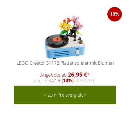
10%
LEGO Creator 31172 Plattenspieler mit Blumen
26,95 €
Angebote ab
*
3,04 € (
10%
)
gespart:
UVP 29,99 €
> zum Preisvergleich