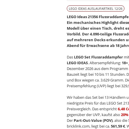
LEGO IDEAS AUSLAUFARTIKEL 12/26
LEGO Ideas 21356 Flussraddampfer
Ein mechanisches Highlight diese
Modell über einen Tisch, dreht 
Vorbild. Der 4.090-teilige Flussr
auf mehreren Decks erkunden und
Abend für Erwachsene ab 18 Jahr
Das
LEGO Set Flussraddampfer
mi
LEGO IDEAS
. Altersempfehlung:
18+
Dezember 2026 aus dem Programm (EOL
Bauzeit liegt bei 10 bis 11 Stunden.
und Box wiegen ca. 3.629 Gramm. Di
Preisempfehlung (UVP) liegt bei 329,
Wir haben das Set bei 13 Händlern u
niedrigste Preis für das LEGO Set 213
Preisvergleich. Das entspricht
6,48 C
gegenüber der UVP, kaufst also
20% 
Der
Part-Out-Value (POV)
, also di
bricklink.com, liegt bei ca.
561,59 €
. 