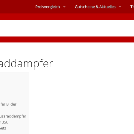
Preisvergleich
Gutscheine &
Aktuelles
T
raddampfer
er Bilder
Flussraddampfer
21356
Sets