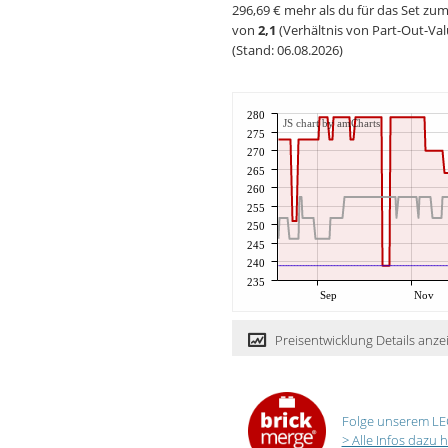
296,69 € mehr als du für das Set zum
von
2,1
(Verhältnis von Part-Out-Val
(Stand: 06.08.2026)
280
JS chart by amCharts
275
270
265
260
255
250
245
240
235
Sep
Nov
Preisentwicklung Details anze
Folge unserem LE
> Alle Infos dazu h