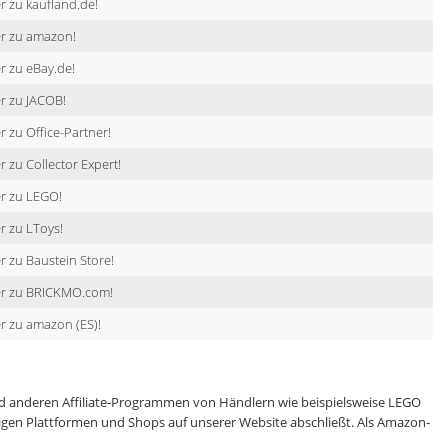
r zu kaufland.de!
er zu amazon!
r zu eBay.de!
r zu JACOB!
r zu Office-Partner!
r zu Collector Expert!
r zu LEGO!
r zu LToys!
r zu Baustein Store!
er zu BRICKMO.com!
r zu amazon (ES)!
 anderen Affiliate-Programmen von Händlern wie beispielsweise LEGO
eiligen Plattformen und Shops auf unserer Website abschließt. Als Amazon-