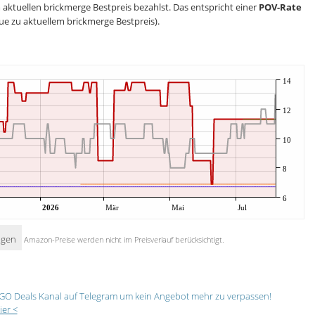
 aktuellen brickmerge Bestpreis bezahlst. Das entspricht einer
POV-Rate
ue zu aktuellem brickmerge Bestpreis).
14
12
10
8
6
2026
Mär
Mai
Jul
igen
Amazon-Preise werden nicht im Preisverlauf berücksichtigt.
GO Deals Kanal auf Telegram um kein Angebot mehr zu verpassen!
ier <