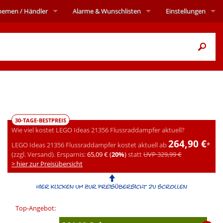
hemen
/ Händler
Alarme
& Wunschlisten
Einstellungen
30-TAGE-BESTPREIS
Wie viel kostet LEGO Ideas 21356 Flussraddampfer aktuell?
264,90 €
LEGO Ideas 21356 Flussraddampfer kostet aktuell ab
*
(zzgl. Versand).
Ersparnis:
65,09 € (
20%
)
statt
UVP 329,99 €
> hier zur Preisübersicht
Top-Angebot: