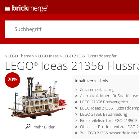
<
LEGO Themen
<
LEGO Ideas
<
LEGO 21356 Flussraddampfer
LEGO
Ideas 21356 Fluss
®
20%
Inhaltsverzeichnis
Zusammenfassung
Alarmfunktionen für Sparfüchse
LEGO 21356 Preisvergleich
LEGO Ideas 21356 Flussraddampf
LEGO 21356 Bauanleitung
Einzelteileliste für LEGO 21356 
Offizieller Produkttext zu LEGO 
mehr Bilder
Zu LEGO 21356 passende Ideas 