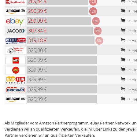
289,44 €
> Hie
12%
290,39 €
> Hi
12%
299,99 €
> Hie
9%
307,34 €
> Hie
7%
319,18 €
> Hie
3%
329,00 €
> Hie
329,99 €
> Hie
329,99 €
> Hie
329,99 €
> Hie
329,99 €
> Hi
329,99 €
> Hie
Als Mitglieder vom Amazon Partnerprogramm, eBay Partner Network und
verdienen wir an qualifizierten Verkäufen, die ihr über Links zu den jew
Partner verdienen wir an qualifizierten Verkäufen.