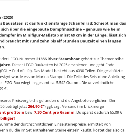
 (2025)
s Bausatzes ist das funktionsfähige Schaufelrad: Schiebt man das
es sich über die eingebaute Dampfmaschine – genauso wie beim
addampfer im Minifigur-Maßstab misst 69 cm in der Länge, lässt sich
 braucht mit rund zehn bis elf Stunden Bauzeit einen langen
en.
t der LEGO-Nummer
21356 River Steamboat
gehört zur Themenreihe
 Jahre
. Dieser LEGO Baukasten ist 2025 erschienen und geht Ende
 = End of Life). Das Modell besteht aus 4090 Teilen. Die geschätzte
 Designt wurde es von Marina Stampoli. Die Teile des Sets ohne Anleitung
e LEGO-Box wiegt insgesamt ca. 5.542 Gramm. Die unverbindliche
99 €.
nseres Preisvergleichs gefunden und die Angebote verglichen. Der
56 beträgt jetzt
264,90 €
* (ggf. zzgl. Versand) im brickmerge
ent pro Stein
bzw.
7,30 Cent pro Gramm
. Du sparst dadurch 65,09 €
billiger!
e Summe der durchschnittlichen Einzelsteinepreise, ermittelt von
Wenn du die im Set enthaltenen Steine einzeln kaufst, kostet das also ca.