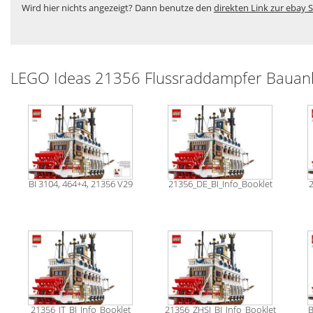
Wird hier nichts angezeigt? Dann benutze den
direkten Link zur ebay S
LEGO Ideas 21356 Flussraddampfer Bauan
BI 3104, 464+4, 21356 V29
21356_DE_BI_Info_Booklet
2
21356_IT_BI_Info_Booklet
21356_ZHSI_BI_Info_Booklet
B