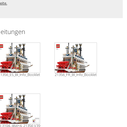
eite.
leitungen
1356_ES_BI_Info_Booklet
21356_FR_BI_Info_Booklet
I 3104, 464+4, 21356 V39