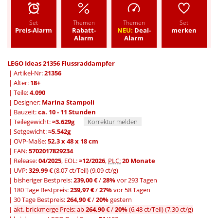
Set
Themen
Themen
Set
Preis-Alarm
Rabatt-
NEU:
Deal-
merken
Alarm
Alarm
LEGO Ideas 21356 Flussraddampfer
| Artikel-Nr:
21356
| Alter:
18+
| Teile:
4.090
| Designer:
Marina Stampoli
| Bauzeit:
ca. 10 - 11 Stunden
| Teilegewicht:
≈3.629g
Korrektur melden
| Setgewicht:
≈5.542g
| OVP-Maße:
52.3 x 48 x 18 cm
| EAN:
5702017829234
| Release:
04/2025
, EOL:
≈12/2026
,
PLC:
20 Monate
| UVP:
329,99 €
(8,07 ct/Teil)
(9,09 ct/g)
|
bisheriger Bestpreis:
239,00 €
/
28%
vor 293 Tagen
|
180 Tage Bestpreis:
239,97 €
/
27%
vor 58 Tagen
|
30 Tage Bestpreis:
264,90 €
/
20%
gestern
|
akt. brickmerge Preis: ab
264,90 €
/
20%
(6,48 ct/Teil)
(7,30 ct/g)