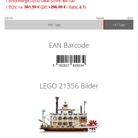
| brickmerge LEGO Deal-Score:
51
/100
|
POV:
ca.
561,59 €
(
Dif:
+296,69 €
/
Rate:
2,1
)
04/25
heute
EOL
486 Tage
147 Tage
EAN Barcode
5
702017
829234
LEGO 21356 Bilder