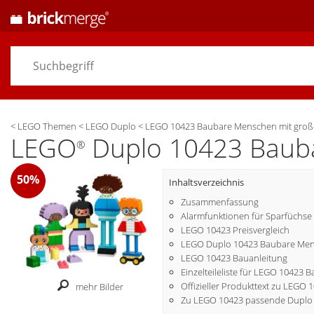
<
LEGO Themen
<
LEGO Duplo
<
LEGO 10423 Baubare Menschen mit groß
LEGO
Duplo 10423 Bauba
®
50%
Inhaltsverzeichnis
Zusammenfassung
Alarmfunktionen für Sparfüchse
LEGO 10423 Preisvergleich
LEGO Duplo 10423 Baubare Mens
LEGO 10423 Bauanleitung
Einzelteileliste für LEGO 10423
Offizieller Produkttext zu LEGO 
mehr Bilder
Zu LEGO 10423 passende Duplo 