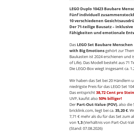
LEGO Duplo 10423 Baubare Mensc
Fünf individuell zusammensteck
10 verschiedenen Gesichtsausdrü
Der 71-teilige Bausatz – inklusiv
Fähigkeiten und emotionale Entw
Das
LEGO Set Baubare Menschen 
with Big Emotions
gehört zur The
Baukasten ist 2024 erschienen und 
of Life). Das Modell besteht aus 71 
Die LEGO-Box wiegt insgesamt ca. 1.
Wir haben das Set bei 20 Händlern u
niedrigste Preis für das LEGO Set 104
Das entspricht
38,72 Cent pro Stei
UVP, kaufst also
50% billiger!
Der
Part-Out-Value (POV)
, also di
bricklink.com, liegt bei ca.
35,20 €
. W
7,71 € mehr als du für das Set zum a
von
1,3
(Verhältnis von Part-Out-Val
(Stand: 07.08.2026)