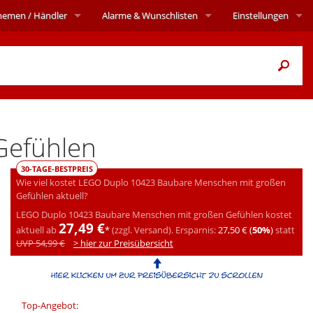
hemen
/ Händler
Alarme
& Wunschlisten
Einstellungen
Gefühlen
30-TAGE-BESTPREIS
Wie viel kostet LEGO Duplo 10423 Baubare Menschen mit großen
Gefühlen aktuell?
LEGO Duplo 10423 Baubare Menschen mit großen Gefühlen kostet
27,49 €
aktuell ab
*
(zzgl. Versand).
Ersparnis:
27,50 € (
50%
)
statt
UVP 54,99 €
> hier zur Preisübersicht
Top-Angebot: