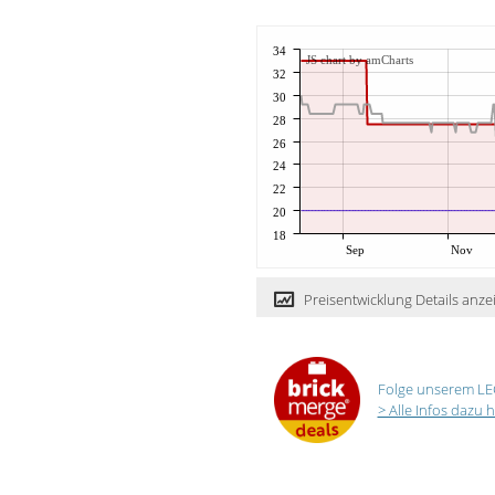
34
JS chart by amCharts
32
30
28
26
24
22
20
18
Sep
Nov
Preisentwicklung Details anze
Folge unserem LE
> Alle Infos dazu h