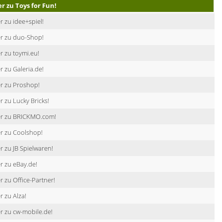
er zu Toys for Fun!
r zu idee+spiel!
er zu duo-Shop!
r zu toymi.eu!
r zu Galeria.de!
r zu Proshop!
r zu Lucky Bricks!
er zu BRICKMO.com!
r zu Coolshop!
r zu JB Spielwaren!
r zu eBay.de!
r zu Office-Partner!
r zu Alza!
r zu cw-mobile.de!