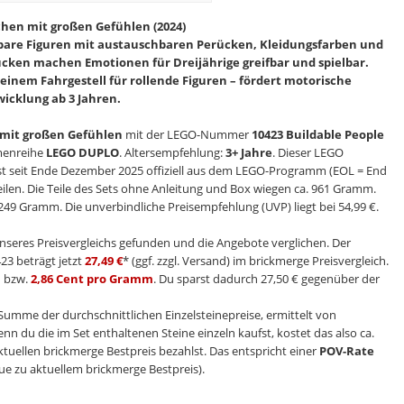
hen mit großen Gefühlen (2024)
bare Figuren mit austauschbaren Perücken, Kleidungsfarben und
cken machen Emotionen für Dreijährige greifbar und spielbar.
e einem Fahrgestell für rollende Figuren – fördert motorische
icklung ab 3 Jahren.
mit großen Gefühlen
mit der LEGO-Nummer
10423 Buildable People
menreihe
LEGO DUPLO
. Altersempfehlung:
3+ Jahre
. Dieser LEGO
ist seit Ende Dezember 2025 offiziell aus dem LEGO-Programm (EOL = End
Teilen. Die Teile des Sets ohne Anleitung und Box wiegen ca. 961 Gramm.
249 Gramm. Die unverbindliche Preisempfehlung (UVP) liegt bei 54,99 €.
nseres Preisvergleichs gefunden und die Angebote verglichen. Der
23 beträgt jetzt
27,49 €
* (ggf. zzgl. Versand) im brickmerge Preisvergleich.
n
bzw.
2,86 Cent pro Gramm
. Du sparst dadurch 27,50 € gegenüber der
e Summe der durchschnittlichen Einzelsteinepreise, ermittelt von
enn du die im Set enthaltenen Steine einzeln kaufst, kostet das also ca.
ktuellen brickmerge Bestpreis bezahlst. Das entspricht einer
POV-Rate
ue zu aktuellem brickmerge Bestpreis).