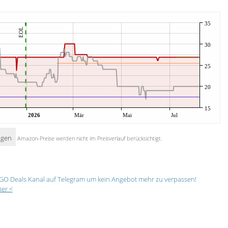
35
EOL
30
25
20
15
2026
Mär
Mai
Jul
igen
Amazon-Preise werden nicht im Preisverlauf berücksichtigt.
GO Deals Kanal auf Telegram um kein Angebot mehr zu verpassen!
ier <