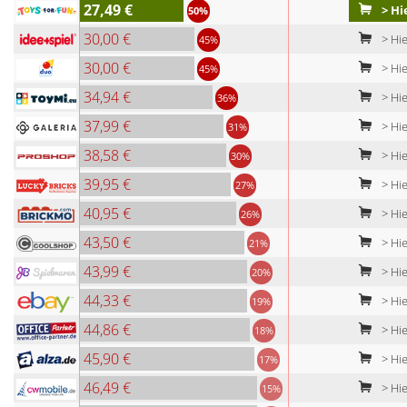
27,49 €
> Hi
50%
30,00 €
> Hie
45%
30,00 €
> Hi
45%
34,94 €
> Hie
36%
37,99 €
> Hie
31%
38,58 €
> Hie
30%
39,95 €
> Hie
27%
40,95 €
> Hi
26%
43,50 €
> Hie
21%
43,99 €
> Hie
20%
44,33 €
> Hie
19%
44,86 €
> Hie
18%
45,90 €
> Hie
17%
46,49 €
> Hie
15%