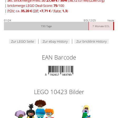
|
akt. brickmerge Preis: ab
27,49 €
/
50%
(38,72 ct/Teil)
(2,86 ct/g)
| brickmerge LEGO Deal-Score:
75
/100
|
POV:
ca.
35,20 €
(
Dif:
+7,71 €
/
Rate:
1,3
)
01/24
EOL
12/25
heute
730 Tage
7 Monate EOL
|
|
Zur LEGO Seite
Zur ebay History
Zur bricklink History
EAN Barcode
5
702017
583785
LEGO 10423 Bilder