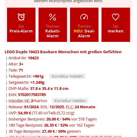
deinem Wunschpreis angeboten wird.
Set
Themen
Themen
Set
Preis-Alarm
Rabatt-
NEU:
Deal-
merken
Alarm
Alarm
LEGO Duplo 10423 Baubare Menschen mit großen Gefühlen
| Artikel-Nr:
10423
| Alter:
3+
| Teile:
71
| Teilegewicht:
≈961g
Korrektur melden
| Setgewicht:
≈1.249g
| OVP-Maße:
37.8 x 35.4 x 11.8 cm
| EAN:
5702017583785
|
Händler-VE:
2
/Karton
Korrektur melden
| Release:
01/2024
, EOL:
12/2025
,
PLC:
24 Monate
| UVP:
54,99 €
(77,45 ct/Teil)
(5,72 ct/g)
|
bisheriger Bestpreis:
20,00 €
/
64%
vor 576 Tagen
|
180 Tage Bestpreis:
26,35 €
/
52%
vor 162 Tagen
|
30 Tage Bestpreis:
27,49 €
/
50%
gestern