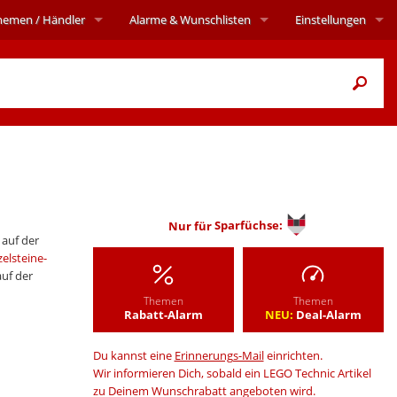
hemen
/ Händler
Alarme
& Wunschlisten
Einstellungen
Nur für
Sparfüchse:
 auf der
zelsteine-
auf der
Themen
Themen
Rabatt-Alarm
NEU:
Deal-Alarm
Du kannst eine
Erinnerungs-Mail
einrichten.
Wir informieren Dich, sobald ein LEGO Technic Artikel
zu Deinem Wunschrabatt angeboten wird.