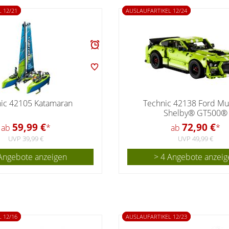
 12/21
AUSLAUFARTIKEL 12/24
ic 42105 Katamaran
Technic 42138 Ford Mu
Shelby® GT500®
59,99 €
72,90 €
ab
*
ab
*
UVP 39,99 €
UVP 49,99 €
Angebote anzeigen
> 4 Angebote anzeig
 12/16
AUSLAUFARTIKEL 12/23