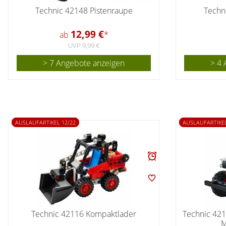
Technic 42148 Pistenraupe
Techn
12,99 €
ab
*
UVP 9,99 €
> 7 Angebote anzeigen
> 4 
AUSLAUFARTIKEL 12/22
AUSLAUFARTIKEL
Technic 42116 Kompaktlader
Technic 42
M