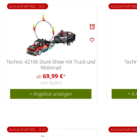
AUSLAUFARTIKEL 12/21
AUSLAUFARTIKEL
Technic 42106 Stunt-Show mit Truck und
Techn
Motorrad
69,99 €
ab
*
UVP 49,99 €
> Angebot anzeigen
> 4 
AUSLAUFARTIKEL 12/23
AUSLAUFARTIKEL