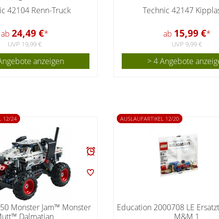
ic 42104 Renn-Truck
Technic 42147 Kippla
24,49 €
15,99 €
ab
*
ab
*
UVP 19,99 €
UVP 9,99 €
Angebote anzeigen
> 4 Angebote anzeig
 12/24
AUSLAUFARTIKEL 12/20
150 Monster Jam™ Monster
Education 2000708 LE Ersatz
utt™ Dalmatian
M&M 1