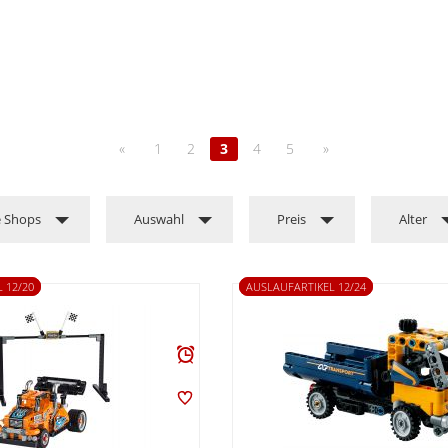
«
1
2
3
4
5
»
e Shops
Auswahl
Preis
Alter
 12/20
AUSLAUFARTIKEL 12/24