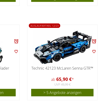
AUSLAUFARTIKEL 12/23
lader
Technic 42123 McLaren Senna GTR™
65,90 €
ab
*
UVP 49,99 €
en
> 5 Angebote anzeigen