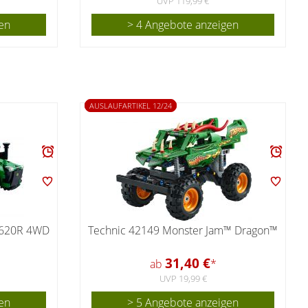
UVP 119,99 €
en
> 4 Angebote anzeigen
AUSLAUFARTIKEL 12/24
9620R 4WD
Technic 42149 Monster Jam™ Dragon™
31,40 €
ab
*
UVP 19,99 €
en
> 5 Angebote anzeigen