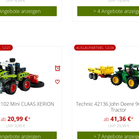
UVP 9,99 €
UVP 19,99 €
Angebote anzeigen
> 4 Angebote anzeig
 12/21
AUSLAUFARTIKEL 12/24
2102 Mini CLAAS XERION
Technic 42136 John Deere 
Tractor
20,99 €
41,36 €
ab
*
ab
*
UVP 9,99 €
UVP 29,99 €
Angebote anzeigen
> 7 Angebote anzeig