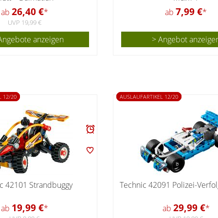
26,40 €
7,99 €
ab
*
ab
*
UVP 19,99 €
Angebote anzeigen
> Angebot anzeige
 12/20
AUSLAUFARTIKEL 12/20
c 42101 Strandbuggy
Technic 42091 Polizei-Verfo
19,99 €
29,99 €
ab
*
ab
*