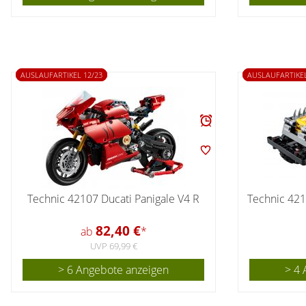
AUSLAUFARTIKEL 12/23
AUSLAUFARTIKEL
Technic 42107 Ducati Panigale V4 R
Technic 42
82,40 €
ab
*
UVP 69,99 €
> 6 Angebote anzeigen
> 4 