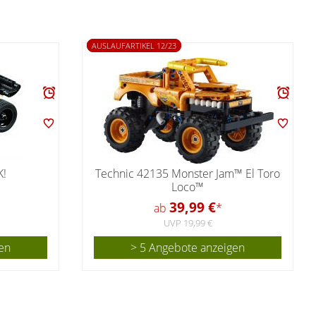
AUSLAUFARTIKEL 12/23
K!
Technic 42135 Monster Jam™ El Toro
Loco™
39,99 €
ab
*
UVP 19,99 €
en
> 5 Angebote anzeigen