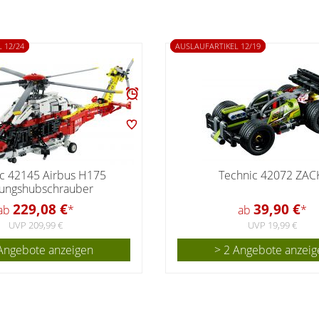
 12/24
AUSLAUFARTIKEL 12/19
c 42145 Airbus H175
Technic 42072 ZAC
tungshubschrauber
229,08 €
39,90 €
ab
*
ab
*
UVP 209,99 €
UVP 19,99 €
Angebote anzeigen
> 2 Angebote anzeig