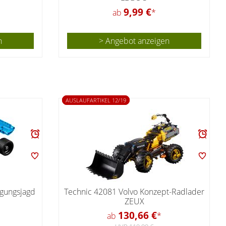
9,99 €
ab
*
n
> Angebot anzeigen
AUSLAUFARTIKEL 12/19
lgungsjagd
Technic 42081 Volvo Konzept-Radlader
ZEUX
130,66 €
ab
*