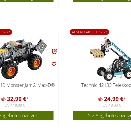
 12/22
AUSLAUFARTIKEL 12/23
119 Monster Jam® Max-D®
Technic 42133 Teleskop
32,90 €
24,99 €
ab
*
ab
*
UVP 19,99 €
UVP 9,99 €
Angebote anzeigen
> 2 Angebote anzeig