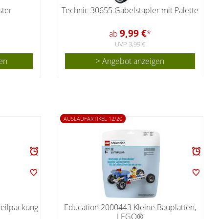
ster
Technic 30655 Gabelstapler mit Palette
9,99 €
ab
*
UVP 3,99 €
en
> Angebot anzeigen
AUSLAUFARTIKEL 12/20
teilpackung
Education 2000443 Kleine Bauplatten,
LEGO®