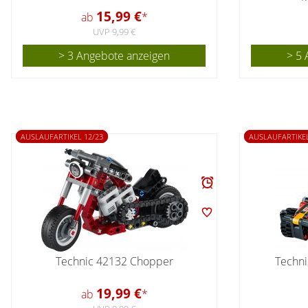
15,99 €
ab
*
UVP 9,99 €
> 3 Angebote anzeigen
> 5 
AUSLAUFARTIKEL 12/23
AUSLAUFARTIKEL
Technic 42132 Chopper
Techni
19,99 €
ab
*