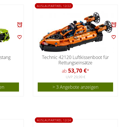
AUSLAUFARTIKEL 12/22
stang
Technic 42120 Luftkissenboot für
Rettungseinsätze
53,70 €
ab
*
UVP 29,99 €
en
> 3 Angebote anzeigen
AUSLAUFARTIKEL 12/24