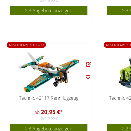
UVP 9,99 €
> 3 Angebote anzeigen
> 3 
AUSLAUFARTIKEL 12/23
AUSLAUFARTIKEL
Technic 42117 Rennflugzeug
Technic 4
20,95 €
ab
*
UVP 9,99 €
> 3 Angebote anzeigen
> 2 