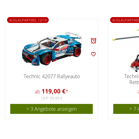
AUSLAUFARTIKEL 12/19
AUSLAUFARTIKEL
Technic 42077 Rallyeauto
Techni
Ret
119,00 €
ab
*
UVP 99,99 €
> 3 Angebote anzeigen
> 7 