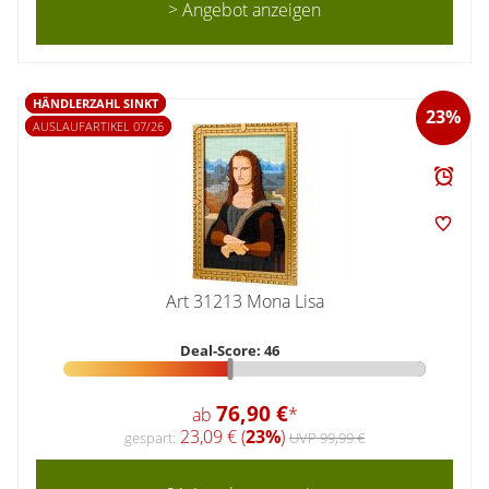
> Angebot anzeigen
HÄNDLERZAHL SINKT
23%
AUSLAUFARTIKEL 07/26
Art 31213 Mona Lisa
Deal-Score: 46
76,90 €
ab
*
23,09 € (
23%
)
gespart:
UVP 99,99 €