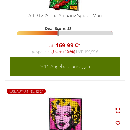
Art 31209 The Amazing Spider-Man
Deal-Score: 43
169,99 €
ab
*
30,00 € (
15%
)
gespart:
UVP 199,99 €
> 11 Angebote anzeigen
AUSLAUFARTIKEL 12/21