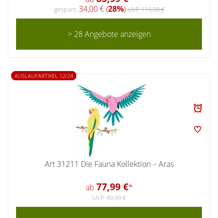
34,00 € (
28%
)
gespart:
UVP 119,99 €
> 28 Angebote anzeigen
AUSLAUFARTIKEL 12/24
Art 31211 Die Fauna Kollektion – Aras
77,99 €
ab
*
UVP 49,99 €