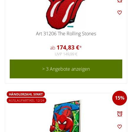
Art 31206 The Rolling Stones
174,83 €
ab
*
UVP 149,99 €
> 3 Angebote anzeigen
HÄNDLERZAHL SINKT
15%
AUSLAUFARTIKEL 12/24