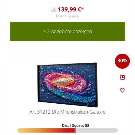
139,99 €
ab
*
UVP 119,99 €
> 2 Angebote anzeigen
30%
Art 31212 Die Milchstraßen-Galaxie
Deal-Score: 58