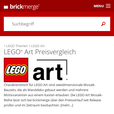
MENU
Preisvergleich
Gutscheine &
Aktuelles
<
LEGO Themen
<
LEGO Art
Themen
/ Händler
LEGO
Art Preisvergleich
®
Alarme
& Wunschlisten
Einstellungen
Charakteristisch für LEGO Art sind zweidimensionale Mosaik-
Bausets, die als Wanddeko gebaut werden und mehrere
Motivvarianten aus einem Kasten erlauben. Die LEGO Art Mosaik-
Reihe lässt sich bei brickmerge über den Preisverlauf seit Release
prüfen und im Zeitraum beobachten.
[mehr...]