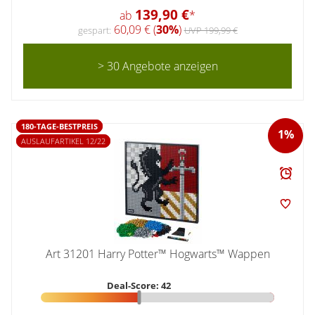
139,90 €
ab
*
60,09 € (
30%
)
gespart:
UVP 199,99 €
> 30 Angebote anzeigen
180-TAGE-BESTPREIS
1%
AUSLAUFARTIKEL 12/22
Art 31201 Harry Potter™ Hogwarts™ Wappen
Deal-Score: 42