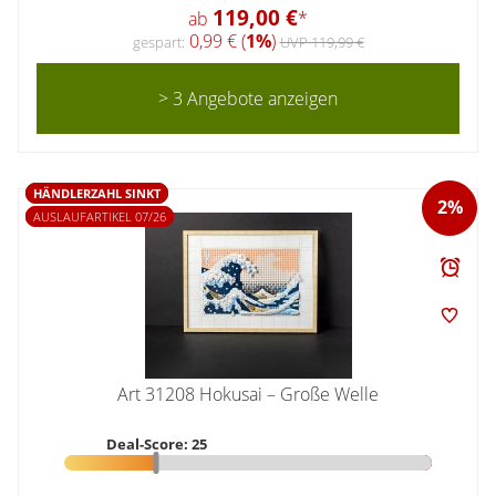
119,00 €
ab
*
0,99 € (
1%
)
gespart:
UVP 119,99 €
> 3 Angebote anzeigen
HÄNDLERZAHL SINKT
2%
AUSLAUFARTIKEL 07/26
Art 31208 Hokusai – Große Welle
Deal-Score: 25