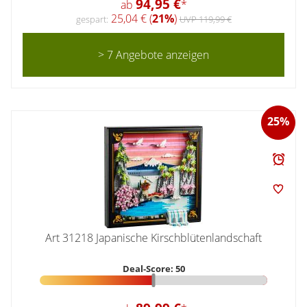
94,95 €
ab
*
25,04 € (
21%
)
gespart:
UVP 119,99 €
> 7 Angebote anzeigen
25%
Art 31218 Japanische Kirschblütenlandschaft
Deal-Score: 50