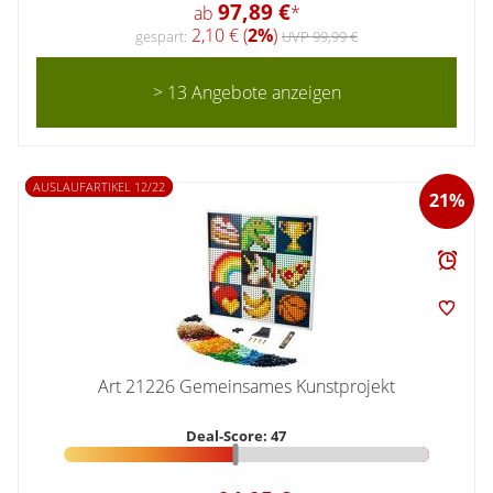
97,89 €
ab
*
2,10 € (
2%
)
gespart:
UVP 99,99 €
> 13 Angebote anzeigen
AUSLAUFARTIKEL 12/22
21%
Art 21226 Gemeinsames Kunstprojekt
Deal-Score: 47