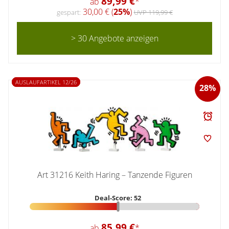
89,99 €
ab
*
30,00 € (
25%
)
gespart:
UVP 119,99 €
> 30 Angebote anzeigen
AUSLAUFARTIKEL 12/26
28%
Art 31216 Keith Haring – Tanzende Figuren
Deal-Score: 52
85,99 €
ab
*