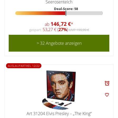
Seerosenteich
Deal-Score: 58
146,72 €
ab
*
53,27 € (
27%
)
gespart:
UVP 199,99 €
> 32 Angebote anzeigen
AUSLAUFARTIKEL 12/22
Art 31204 Elvis Presley – „The King“