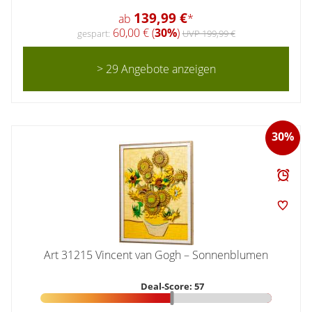
139,99 €
ab
*
60,00 € (
30%
)
gespart:
UVP 199,99 €
> 29 Angebote anzeigen
30%
Art 31215 Vincent van Gogh – Sonnenblumen
Deal-Score: 57