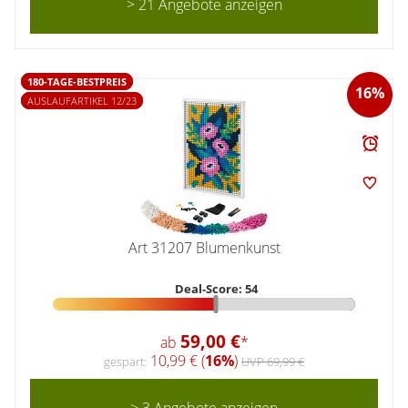
> 21 Angebote anzeigen
180-TAGE-BESTPREIS
16%
AUSLAUFARTIKEL 12/23
Art 31207 Blumenkunst
Deal-Score: 54
59,00 €
ab
*
10,99 € (
16%
)
gespart:
UVP 69,99 €
> 3 Angebote anzeigen