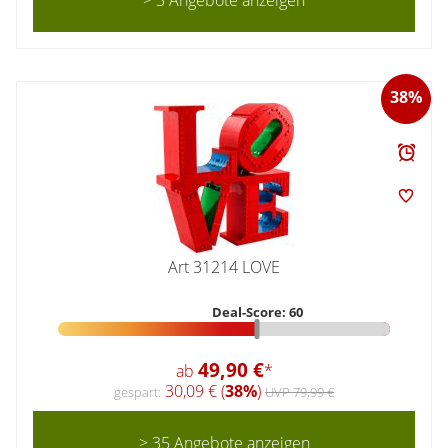
38%
Art 31214 LOVE
Deal-Score: 60
49,90 €
ab
*
30,09 € (
38%
)
gespart:
UVP 79,99 €
> 35 Angebote anzeigen