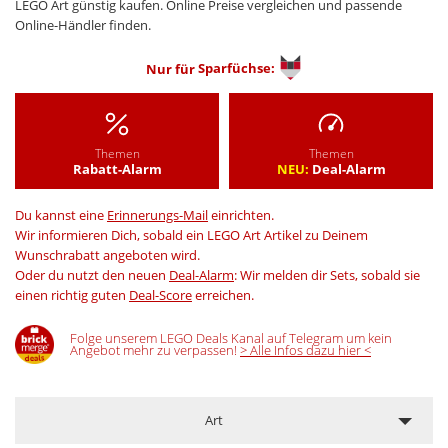
LEGO Art günstig kaufen. Online Preise vergleichen und passende
Online-Händler finden.
Nur für
Sparfüchse:
Themen
Themen
Rabatt-Alarm
NEU:
Deal-Alarm
Du kannst eine
Erinnerungs-Mail
einrichten.
Wir informieren Dich, sobald ein LEGO Art Artikel zu Deinem
Wunschrabatt angeboten wird.
Oder du nutzt den neuen
Deal-Alarm
: Wir melden dir Sets, sobald sie
einen richtig guten
Deal-Score
erreichen.
Folge unserem LEGO Deals Kanal auf Telegram um kein
Angebot mehr zu verpassen!
> Alle Infos dazu hier <
Art