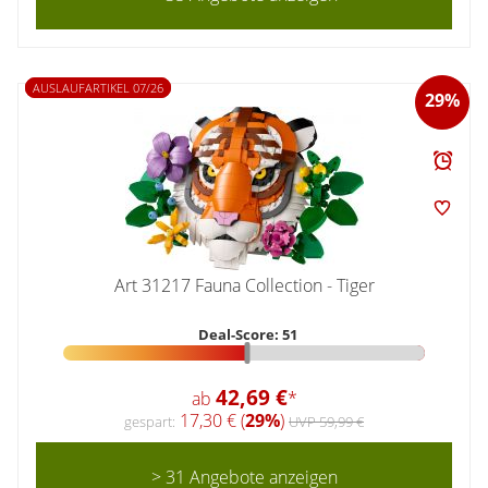
AUSLAUFARTIKEL 07/26
29%
Art 31217 Fauna Collection - Tiger
Deal-Score: 51
42,69 €
ab
*
17,30 € (
29%
)
gespart:
UVP 59,99 €
> 31 Angebote anzeigen