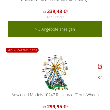
339,48 €
ab
*
UVP 219,99 €
> 3 Angebote anzeigen
AUSLAUFARTIKEL 12/18
Advanced Models 10247 Riesenrad (Ferris Wheel)
299,95 €
ab
*