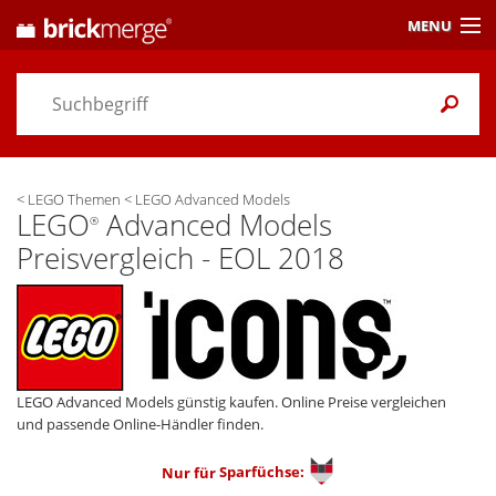
MENU
Preisvergleich
Gutscheine &
Aktuelles
<
LEGO Themen
<
LEGO Advanced Models
Themen
/ Händler
LEGO
Advanced Models
®
Preisvergleich - EOL 2018
Alarme
& Wunschlisten
Einstellungen
LEGO Advanced Models günstig kaufen. Online Preise vergleichen
und passende Online-Händler finden.
Nur für
Sparfüchse: