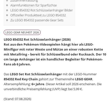
Zusammenfassung
Alarmfunktionen für Sparfüchse
LEGO 854332 Rot Schlüsselanhänger Bilder
Offizieller Produkttext zu LEGO 854332
Zu LEGO 854332 passende Gear Sets
LEGO GEAR NEUHEIT 2026
LEGO 854332 Rot Schlüsselanhänger (2026)
Rot aus den Pokémon-Videospielen hängt hier als LEGO-
Minifigur mit roter Weste und Mütze an einer robusten Kette
mit Metallring – bereit für Schlüsselbund oder Rucksack. Der 10
cm lange Anhänger ist ein handlicher Begleiter für Pokémon-
Fans ab 6 Jahren.
Das
LEGO Set Rot Schlüsselanhänger
mit der LEGO-Nummer
854332 Red Key Chain
gehört zur Themenreihe
LEGO GEAR
.
Altersempfehlung:
6+ Jahre
. Dieser Artikel soll 2026 erscheinen. Die
unverbindliche Preisempfehlung (UVP) liegt bei 5,99 €.
(Stand: 07.08.2026)