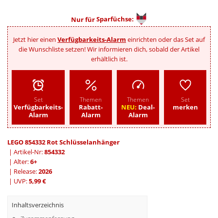
Nur für
Sparfüchse:
Jetzt hier einen
Verfügbarkeits-Alarm
einrichten oder das Set auf
die Wunschliste setzen! Wir informieren dich, sobald der Artikel
erhältlich ist.
Set
Themen
Themen
Set
Verfügbarkeits-
Rabatt-
NEU:
Deal-
merken
Alarm
Alarm
Alarm
LEGO 854332 Rot Schlüsselanhänger
| Artikel-Nr:
854332
| Alter:
6+
| Release:
2026
| UVP:
5,99 €
Inhaltsverzeichnis