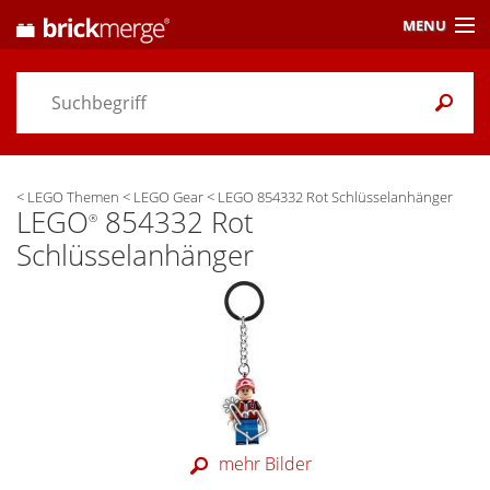
MENU
Preisvergleich
Gutscheine &
Aktuelles
<
LEGO Themen
<
LEGO Gear
<
LEGO 854332 Rot Schlüsselanhänger
Themen
/ Händler
LEGO
854332 Rot
®
Schlüsselanhänger
Alarme
& Wunschlisten
Einstellungen
mehr Bilder