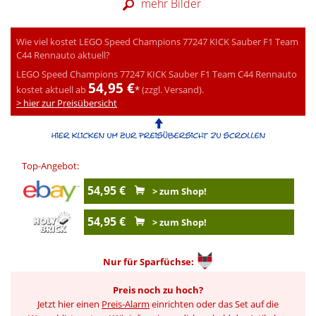
mehr Bilder
Wie viel kostet LEGO Speed Champions 77247 KICK Sauber F1 Team
C44 Rennauto aktuell?
LEGO Speed Champions 77247 KICK Sauber F1 Team C44 Rennauto
54,95 €
kostet aktuell ab
*
(zzgl. Versand).
> hier zur Preisübersicht
Top-Angebot:
54,95 €
> zum Shop!
54,95 €
> zum Shop!
Nur für
Sparfüchse:
Preis noch zu hoch?
Jetzt hier einen
Preis-Alarm
einrichten oder das Set auf die