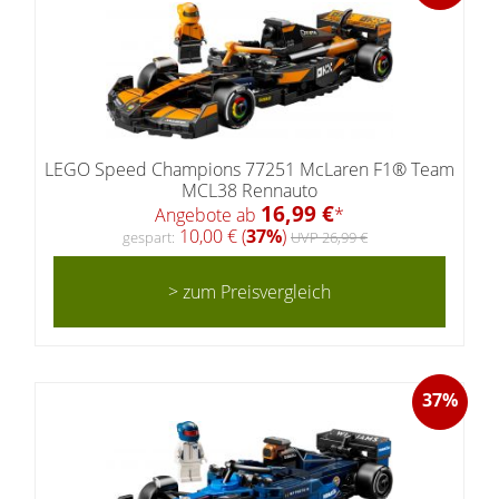
LEGO Speed Champions 77251 McLaren F1® Team
MCL38 Rennauto
16,99 €
Angebote ab
*
10,00 € (
37%
)
gespart:
UVP 26,99 €
> zum Preisvergleich
37%