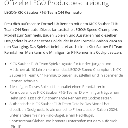
Offizielle LEGO Produktbeschreibung
LEGO® KICK Sauber F1® Team C44 Rennauto
Freu dich auf rasante Formel 1® Rennen mit dem KICK Sauber F1®
Team C44 Rennauto. Dieses fantastische LEGO® Speed Champions
Modell zum Sammeln, Bauen, Spielen und Ausstellen hat dieselben
Designdetails wie der echte Bolide, der in der Formel-1-Saison 2024 an
den Start ging. Das Spielset beinhaltet auch einen Kick Sauber F1 Team
Rennfahrer. Man kann die Minifigur für F1-Rennen ins Cockpit setzen.
KICK Sauber F1® Team Spielzeugauto für Kinder: Jungen und
Mädchen ab 10 Jahren können das LEGO® Speed Champions KICK
Sauber F1 Team C44 Rennauto bauen, ausstellen und in spannende
Rennen schicken
1 Minifigur: Dieses Spielset beinhaltet einen Rennfahrer im
Rennoverall des KICK Sauber F1® Teams. Die Minifigur trägt einen
Helm und lässt sich für spannende Rennen ins Cockpit setzen
Authentische KICK Sauber F1® Team Details: Das Modell hat
dieselben Designdetails wie der echte Flitzer aus der Saison 2024,
unter anderem einen Halo-Bügel, einen Heckflügel,
Sponsorenaufkleber und breitere Hinterreifen mit dem Aufdruck
„Pirelli“