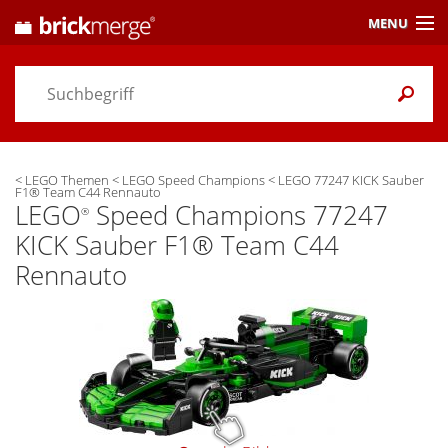
MENU
Preisvergleich
Gutscheine &
Aktuelles
<
LEGO Themen
<
LEGO Speed Champions
<
LEGO 77247 KICK Sauber
Themen
/ Händler
F1® Team C44 Rennauto
LEGO
Speed Champions 77247
®
Alarme
& Wunschlisten
KICK Sauber F1® Team C44
Rennauto
Einstellungen