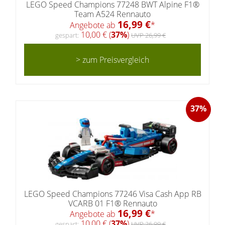
LEGO Speed Champions 77248 BWT Alpine F1®
Team A524 Rennauto
16,99 €
Angebote ab
*
10,00 € (
37%
)
gespart:
UVP 26,99 €
> zum Preisvergleich
37%
LEGO Speed Champions 77246 Visa Cash App RB
VCARB 01 F1® Rennauto
16,99 €
Angebote ab
*
10,00 € (
37%
)
gespart:
UVP 26,99 €