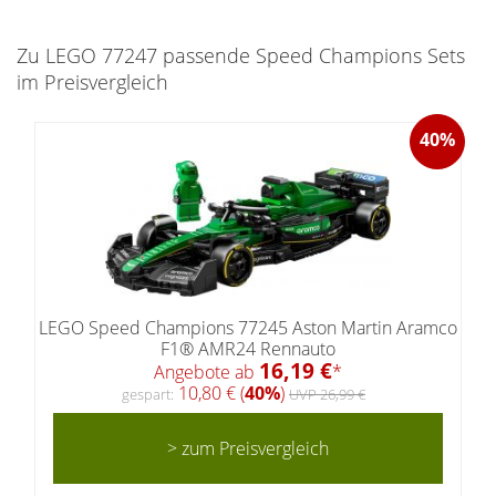
Zu LEGO 77247 passende Speed Champions Sets
im Preisvergleich
40%
LEGO Speed Champions 77245 Aston Martin Aramco
F1® AMR24 Rennauto
16,19 €
Angebote ab
*
10,80 € (
40%
)
gespart:
UVP 26,99 €
> zum Preisvergleich