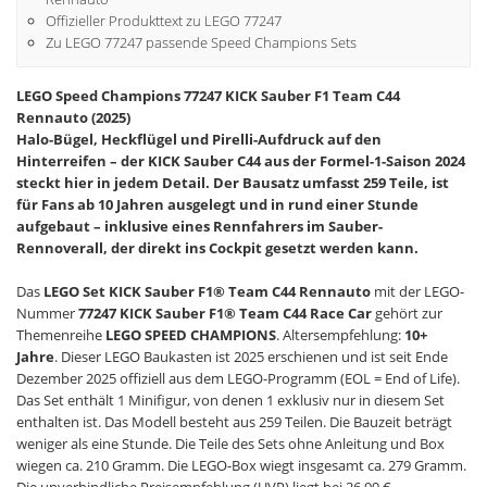
Offizieller Produkttext zu LEGO 77247
Zu LEGO 77247 passende Speed Champions Sets
LEGO Speed Champions 77247 KICK Sauber F1 Team C44
Rennauto (2025)
Halo-Bügel, Heckflügel und Pirelli-Aufdruck auf den
Hinterreifen – der KICK Sauber C44 aus der Formel-1-Saison 2024
steckt hier in jedem Detail. Der Bausatz umfasst 259 Teile, ist
für Fans ab 10 Jahren ausgelegt und in rund einer Stunde
aufgebaut – inklusive eines Rennfahrers im Sauber-
Rennoverall, der direkt ins Cockpit gesetzt werden kann.
Das
LEGO Set KICK Sauber F1® Team C44 Rennauto
mit der LEGO-
Nummer
77247 KICK Sauber F1® Team C44 Race Car
gehört zur
Themenreihe
LEGO SPEED CHAMPIONS
. Altersempfehlung:
10+
Jahre
. Dieser LEGO Baukasten ist 2025 erschienen und ist seit Ende
Dezember 2025 offiziell aus dem LEGO-Programm (EOL = End of Life).
Das Set enthält 1 Minifigur, von denen 1 exklusiv nur in diesem Set
enthalten ist. Das Modell besteht aus 259 Teilen. Die Bauzeit beträgt
weniger als eine Stunde. Die Teile des Sets ohne Anleitung und Box
wiegen ca. 210 Gramm. Die LEGO-Box wiegt insgesamt ca. 279 Gramm.