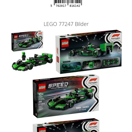
5
702017
816142
LEGO 77247 Bilder