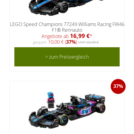
LEGO Speed Champions 77249 Williams Racing FW46
F1® Rennauto
16,99 €
Angebote ab
*
10,00 € (
37%
)
gespart:
UVP 26,99 €
> zum Preisvergleich
37%