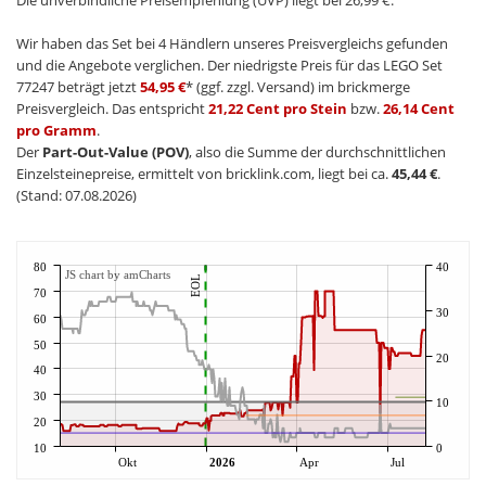
Die unverbindliche Preisempfehlung (UVP) liegt bei 26,99 €.
Wir haben das Set bei 4 Händlern unseres Preisvergleichs gefunden
und die Angebote verglichen. Der niedrigste Preis für das LEGO Set
77247 beträgt jetzt
54,95 €
* (ggf. zzgl. Versand) im brickmerge
Preisvergleich. Das entspricht
21,22 Cent pro Stein
bzw.
26,14 Cent
pro Gramm
.
Der
Part-Out-Value (POV)
, also die Summe der durchschnittlichen
Einzelsteinepreise, ermittelt von bricklink.com, liegt bei ca.
45,44 €
.
(Stand: 07.08.2026)
80
40
JS chart by amCharts
EOL
70
30
60
50
20
40
30
10
20
10
0
Okt
2026
Apr
Jul