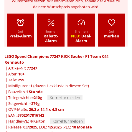
Wunschliste setzen! Wir informieren dich, sobald der Artikel zu
deinem Wunschpreis angeboten wird.
Set
Themen
Themen
Set
Preis-Alarm
Rabatt-
NEU:
Deal-
merken
Alarm
Alarm
LEGO Speed Champions 77247 KICK Sauber F1 Team C44
Rennauto
| Artikel-Nr:
77247
| Alter:
10+
| Teile:
259
| Minifiguren:
1
(davon 1 exklusiv in diesem Set)
| Bauzeit:
< 1 Stunde
| Teilegewicht:
≈210g
Korrektur melden
| Setgewicht:
≈279g
| OVP-Maße:
26.2 x 14.1 x 4.8 cm
| EAN:
5702017816142
|
Händler-VE:
4
/Karton
Korrektur melden
| Release:
03/2025
, EOL:
12/2025
,
PLC:
10 Monate