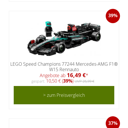
39%
LEGO Speed Champions 77244 Mercedes-AMG F1®
W15 Rennauto
16,49 €
Angebote ab
*
10,50 € (
39%
)
gespart:
UVP 26,99 €
> zum Preisvergleich
37%