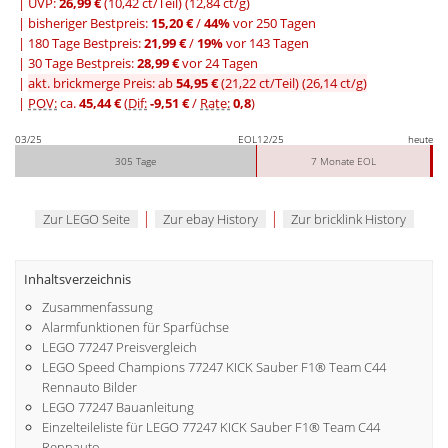
| UVP:
26,99 €
(10,42 ct/Teil)
(12,84 ct/g)
|
bisheriger Bestpreis:
15,20 €
/
44%
vor 250 Tagen
|
180 Tage Bestpreis:
21,99 €
/
19%
vor 143 Tagen
|
30 Tage Bestpreis:
28,99 €
vor 24 Tagen
|
akt. brickmerge Preis: ab
54,95 €
(21,22 ct/Teil)
(26,14 ct/g)
|
POV:
ca.
45,44 €
(
Dif:
-9,51 €
/
Rate:
0,8
)
03/25
EOL
12/25
heute
305 Tage
7 Monate EOL
|
|
Zur LEGO Seite
Zur ebay History
Zur bricklink History
Inhaltsverzeichnis
Zusammenfassung
Alarmfunktionen für Sparfüchse
LEGO 77247 Preisvergleich
LEGO Speed Champions 77247 KICK Sauber F1® Team C44
Rennauto Bilder
LEGO 77247 Bauanleitung
Einzelteileliste für LEGO 77247 KICK Sauber F1® Team C44
Rennauto