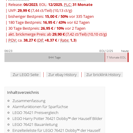
| Release:
06/2023
, EOL:
12/2025
,
PLC:
31 Monate
| UVP:
29,99 €
(7,44 ct/Teil)
(10,13 ct/g)
|
bisheriger Bestpreis:
15,00 €
/
50%
vor 335 Tagen
|
180 Tage Bestpreis:
16,95 €
/
43%
vor 62 Tagen
|
30 Tage Bestpreis:
26,95 €
/
10%
vor 2 Tagen
|
akt. brickmerge Preis: ab
29,90 €
(7,42 ct/Teil)
(10,10 ct/g)
|
POV:
ca.
38,27 €
(
Dif:
+8,37 €
/
Rate:
1,3
)
06/23
EOL
12/25
heute
944 Tage
7 Monate EOL
|
|
Zur LEGO Seite
Zur ebay History
Zur bricklink History
Inhaltsverzeichnis
Zusammenfassung
Alarmfunktionen für Sparfüchse
LEGO 76421 Preisvergleich
LEGO Harry Potter 76421 Dobby™ der Hauself Bilder
LEGO 76421 Bauanleitung
Einzelteileliste für LEGO 76421 Dobby™ der Hauself