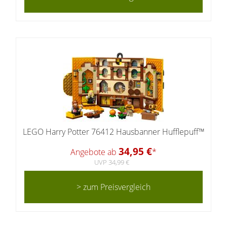
LEGO Harry Potter 76412 Hausbanner Hufflepuff™
34,95 €
Angebote ab
*
UVP 34,99 €
> zum Preisvergleich