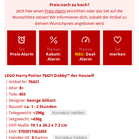
Preis noch zu hoch?
Jetzt hier einen
Preis-Alarm
einrichten oder das Set auf die
Wunschliste setzen! Wir informieren dich, sobald der Artikel zu
deinem Wunschpreis angeboten wird.
Set
Themen
Themen
Set
Preis-Alarm
Rabatt-
NEU:
Deal-
merken
Alarm
Alarm
LEGO Harry Potter 76421 Dobby™ der Hauself
| Artikel-Nr:
76421
| Alter:
8+
| Teile:
403
| Designer:
George Gilliatt
| Bauzeit:
ca. 1 - 2 Stunden
| Teilegewicht:
≈296g
Korrektur melden
| Setgewicht:
≈436g
| OVP-Maße:
19.1 x 26.2 x 7.2 cm
| EAN:
5702017462455
|
Händler-VE:
3
/Karton
Korrektur melden