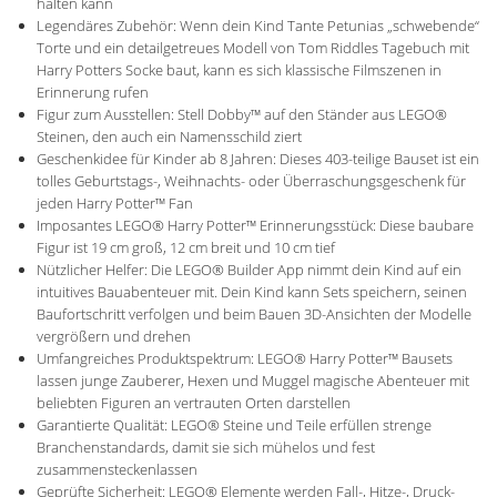
halten kann
Legendäres Zubehör: Wenn dein Kind Tante Petunias „schwebende“
Torte und ein detailgetreues Modell von Tom Riddles Tagebuch mit
Harry Potters Socke baut, kann es sich klassische Filmszenen in
Erinnerung rufen
Figur zum Ausstellen: Stell Dobby™ auf den Ständer aus LEGO®
Steinen, den auch ein Namensschild ziert
Geschenkidee für Kinder ab 8 Jahren: Dieses 403-teilige Bauset ist ein
tolles Geburtstags-, Weihnachts- oder Überraschungsgeschenk für
jeden Harry Potter™ Fan
Imposantes LEGO® Harry Potter™ Erinnerungsstück: Diese baubare
Figur ist 19 cm groß, 12 cm breit und 10 cm tief
Nützlicher Helfer: Die LEGO® Builder App nimmt dein Kind auf ein
intuitives Bauabenteuer mit. Dein Kind kann Sets speichern, seinen
Baufortschritt verfolgen und beim Bauen 3D-Ansichten der Modelle
vergrößern und drehen
Umfangreiches Produktspektrum: LEGO® Harry Potter™ Bausets
lassen junge Zauberer, Hexen und Muggel magische Abenteuer mit
beliebten Figuren an vertrauten Orten darstellen
Garantierte Qualität: LEGO® Steine und Teile erfüllen strenge
Branchenstandards, damit sie sich mühelos und fest
zusammensteckenlassen
Geprüfte Sicherheit: LEGO® Elemente werden Fall-, Hitze-, Druck-