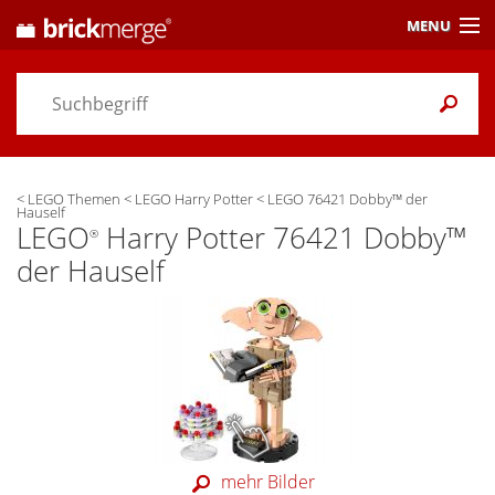
MENU
Preisvergleich
Gutscheine &
Aktuelles
<
LEGO Themen
<
LEGO Harry Potter
<
LEGO 76421 Dobby™ der
Themen
/ Händler
Hauself
LEGO
Harry Potter 76421 Dobby™
®
Alarme
& Wunschlisten
der Hauself
Einstellungen
mehr Bilder