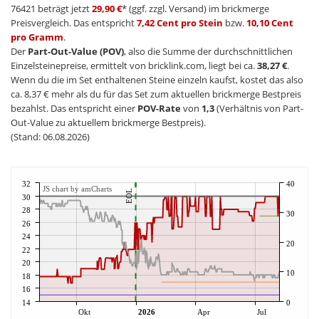
76421 beträgt jetzt
29,90 €
* (ggf. zzgl. Versand) im brickmerge
Preisvergleich. Das entspricht
7,42 Cent pro Stein
bzw.
10,10 Cent
pro Gramm
.
Der
Part-Out-Value (POV)
, also die Summe der durchschnittlichen
Einzelsteinepreise, ermittelt von bricklink.com, liegt bei ca.
38,27 €
.
Wenn du die im Set enthaltenen Steine einzeln kaufst, kostet das also
ca. 8,37 € mehr als du für das Set zum aktuellen brickmerge Bestpreis
bezahlst. Das entspricht einer
POV-Rate
von
1,3
(Verhältnis von Part-
Out-Value zu aktuellem brickmerge Bestpreis).
(Stand: 06.08.2026)
32
40
JS chart by amCharts
EOL
30
28
30
26
24
20
22
20
10
18
16
14
0
Okt
2026
Apr
Jul