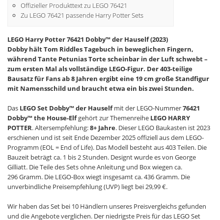
Offizieller Produkttext zu LEGO 76421
Zu LEGO 76421 passende Harry Potter Sets
LEGO Harry Potter 76421 Dobby™ der Hauself (2023)
Dobby hält Tom Riddles Tagebuch in beweglichen Fingern,
während Tante Petunias Torte scheinbar in der Luft schwebt –
zum ersten Mal als vollständige LEGO-Figur. Der 403-teilige
Bausatz für Fans ab 8 Jahren ergibt eine 19 cm große Standfigur
mit Namensschild und braucht etwa ein bis zwei Stunden.
Das
LEGO Set Dobby™ der Hauself
mit der LEGO-Nummer
76421
Dobby™ the House-Elf
gehört zur Themenreihe
LEGO HARRY
POTTER
. Altersempfehlung:
8+ Jahre
. Dieser LEGO Baukasten ist 2023
erschienen und ist seit Ende Dezember 2025 offiziell aus dem LEGO-
Programm (EOL = End of Life). Das Modell besteht aus 403 Teilen. Die
Bauzeit beträgt ca. 1 bis 2 Stunden. Designt wurde es von George
Gilliatt. Die Teile des Sets ohne Anleitung und Box wiegen ca.
296 Gramm. Die LEGO-Box wiegt insgesamt ca. 436 Gramm. Die
unverbindliche Preisempfehlung (UVP) liegt bei 29,99 €.
Wir haben das Set bei 10 Händlern unseres Preisvergleichs gefunden
und die Angebote verglichen. Der niedrigste Preis für das LEGO Set