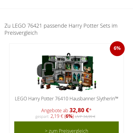
Zu LEGO 76421 passende Harry Potter Sets im
Preisvergleich
6%
LEGO Harry Potter 76410 Hausbanner Slytherin™
32,80 €
Angebote ab
*
2,19 € (
6%
)
gespart:
UVP 34,99 €
> zum Preisvergleich