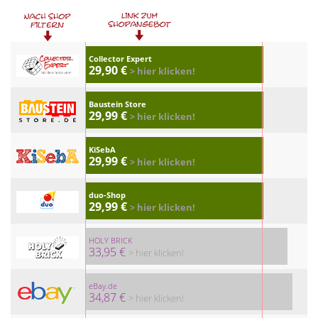
Collector Expert
29,90 €
> hier klicken!
Baustein Store
29,99 €
> hier klicken!
KiSebA
29,99 €
> hier klicken!
duo-Shop
29,99 €
> hier klicken!
HOLY BRICK
33,95 €
> hier klicken!
eBay.de
34,87 €
> hier klicken!