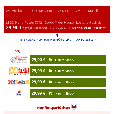
Wie viel kostet LEGO Harry Potter 76421 Dobby™ der Hauself
aktuell?
LEGO Harry Potter 76421 Dobby™ der Hauself kostet aktuell ab
29,90 €
*
(zzgl. Versand).
UVP 29,99 €
> hier zur Preisübersicht
Top-Angebot:
29,90 €
> zum Shop!
29,99 €
> zum Shop!
29,99 €
> zum Shop!
29,99 €
> zum Shop!
Nur für
Sparfüchse: