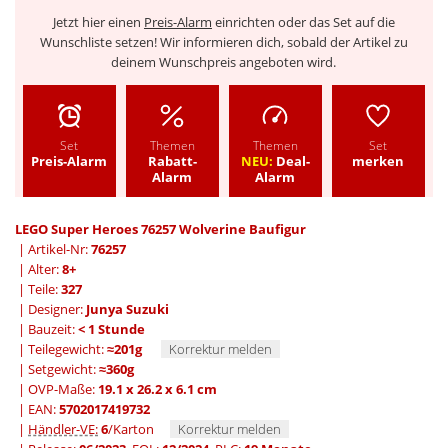
Jetzt hier einen
Preis-Alarm
einrichten oder das Set auf die
Wunschliste setzen! Wir informieren dich, sobald der Artikel zu
deinem Wunschpreis angeboten wird.
Set
Themen
Themen
Set
Preis-Alarm
Rabatt-
NEU:
Deal-
merken
Alarm
Alarm
LEGO Super Heroes 76257 Wolverine Baufigur
| Artikel-Nr:
76257
| Alter:
8+
| Teile:
327
| Designer:
Junya Suzuki
| Bauzeit:
< 1 Stunde
| Teilegewicht:
≈201g
Korrektur melden
| Setgewicht:
≈360g
| OVP-Maße:
19.1 x 26.2 x 6.1 cm
| EAN:
5702017419732
|
Händler-VE:
6
/Karton
Korrektur melden