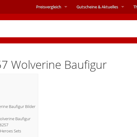
Preisvergleich
Gutscheine &
Aktuelles
T
7 Wolverine Baufigur
ine Baufigur Bilder
Wolverine Baufigur
76257
Heroes Sets