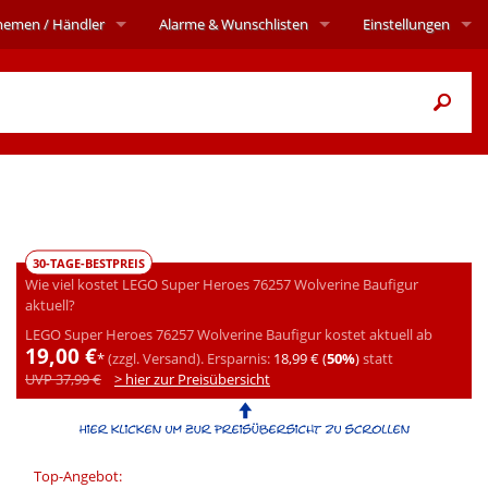
hemen
/ Händler
Alarme
& Wunschlisten
Einstellungen
30-TAGE-BESTPREIS
Wie viel kostet LEGO Super Heroes 76257 Wolverine Baufigur
aktuell?
LEGO Super Heroes 76257 Wolverine Baufigur kostet aktuell ab
19,00 €
*
(zzgl. Versand).
Ersparnis:
18,99 € (
50%
)
statt
UVP 37,99 €
> hier zur Preisübersicht
Top-Angebot: