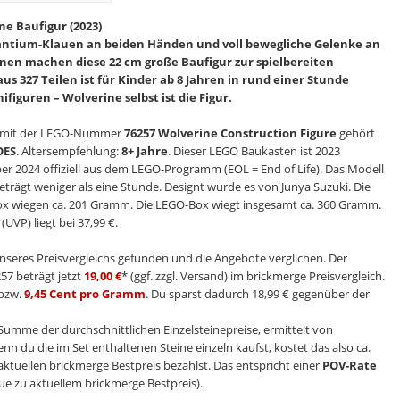
e Baufigur (2023)
ntium-Klauen an beiden Händen und voll bewegliche Gelenke an
nen machen diese 22 cm große Baufigur zur spielbereiten
aus 327 Teilen ist für Kinder ab 8 Jahren in rund einer Stunde
iguren – Wolverine selbst ist die Figur.
mit der LEGO-Nummer
76257 Wolverine Construction Figure
gehört
OES
. Altersempfehlung:
8+ Jahre
. Dieser LEGO Baukasten ist 2023
er 2024 offiziell aus dem LEGO-Programm (EOL = End of Life). Das Modell
beträgt weniger als eine Stunde. Designt wurde es von Junya Suzuki. Die
Box wiegen ca. 201 Gramm. Die LEGO-Box wiegt insgesamt ca. 360 Gramm.
UVP) liegt bei 37,99 €.
nseres Preisvergleichs gefunden und die Angebote verglichen. Der
57 beträgt jetzt
19,00 €
* (ggf. zzgl. Versand) im brickmerge Preisvergleich.
bzw.
9,45 Cent pro Gramm
. Du sparst dadurch 18,99 € gegenüber der
e Summe der durchschnittlichen Einzelsteinepreise, ermittelt von
enn du die im Set enthaltenen Steine einzeln kaufst, kostet das also ca.
aktuellen brickmerge Bestpreis bezahlst. Das entspricht einer
POV-Rate
ue zu aktuellem brickmerge Bestpreis).