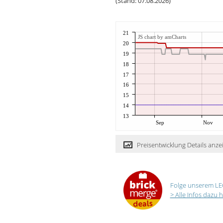
(Stand: 07.08.2026)
21
JS chart by amCharts
20
19
18
17
16
15
14
13
Sep
Nov
Preisentwicklung Details anze
Folge unserem LE
> Alle Infos dazu h