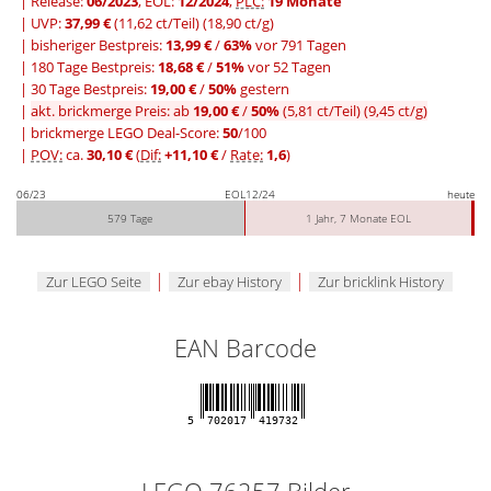
| Release:
06/2023
, EOL:
12/2024
,
PLC:
19 Monate
| UVP:
37,99 €
(11,62 ct/Teil)
(18,90 ct/g)
|
bisheriger Bestpreis:
13,99 €
/
63%
vor 791 Tagen
|
180 Tage Bestpreis:
18,68 €
/
51%
vor 52 Tagen
|
30 Tage Bestpreis:
19,00 €
/
50%
gestern
|
akt. brickmerge Preis: ab
19,00 €
/
50%
(5,81 ct/Teil)
(9,45 ct/g)
| brickmerge LEGO Deal-Score:
50
/100
|
POV:
ca.
30,10 €
(
Dif:
+11,10 €
/
Rate:
1,6
)
06/23
EOL
12/24
heute
579 Tage
1 Jahr, 7 Monate EOL
|
|
Zur LEGO Seite
Zur ebay History
Zur bricklink History
EAN Barcode
5
702017
419732