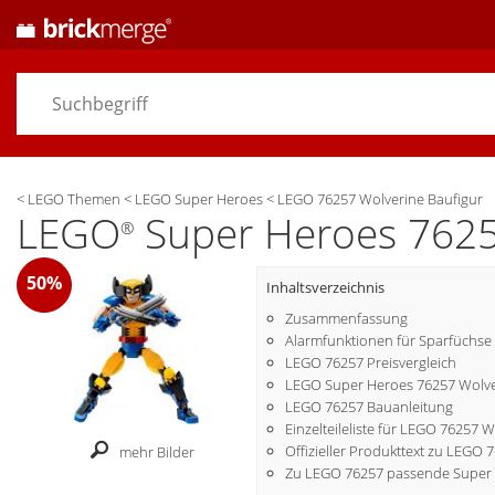
<
LEGO Themen
<
LEGO Super Heroes
<
LEGO 76257 Wolverine Baufigur
LEGO
Super Heroes 7625
®
50%
Inhaltsverzeichnis
Zusammenfassung
Alarmfunktionen für Sparfüchse
LEGO 76257 Preisvergleich
LEGO Super Heroes 76257 Wolver
LEGO 76257 Bauanleitung
Einzelteileliste für LEGO 76257 
Offizieller Produkttext zu LEGO 
mehr Bilder
Zu LEGO 76257 passende Super 