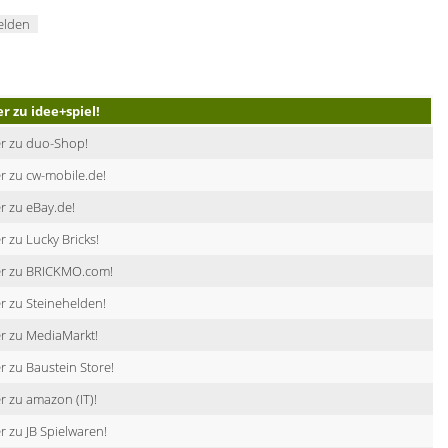
elden
er zu idee+spiel!
er zu duo-Shop!
r zu cw-mobile.de!
r zu eBay.de!
r zu Lucky Bricks!
er zu BRICKMO.com!
r zu Steinehelden!
r zu MediaMarkt!
r zu Baustein Store!
r zu amazon (IT)!
r zu JB Spielwaren!