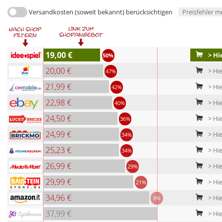
Versandkosten (soweit bekannt) berücksichtigen
Preisfehler m
19,00 €
> Hi
50%
20,00 €
> Hi
47%
21,99 €
> Hie
42%
22,98 €
> Hie
40%
24,50 €
> Hie
36%
24,99 €
> Hi
34%
25,23 €
> Hie
34%
26,99 €
> Hie
29%
29,99 €
> Hie
21%
34,96 €
> Hie
8%
37,99 €
> Hie