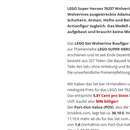
LEGO Super Heroes 76257 Wolverin
Wolverines ausgestreckte Adama
Schultern, Armen, Hüfte und Bei
Actionfigur zugleich. Das Modell 
aufgebaut und braucht keine Minif
Das
LEGO Set Wolverine Baufigur
zur Themenreihe
LEGO SUPER HER
erschienen und ist seit Ende Dezemb
besteht aus 327 Teilen. Die Bauzeit 
Teile des Sets ohne Anleitung und 
Die unverbindliche Preisempfehlung (
Wir haben das Set bei 14 Händlern u
niedrigste Preis für das LEGO Set 762
Das entspricht
5,81 Cent pro Stein
UVP, kaufst also
50% billiger!
Der
Part-Out-Value (POV)
, also di
bricklink.com, liegt bei ca.
30,10 €
. W
11,10 € mehr als du für das Set zum 
von
1,6
(Verhältnis von Part-Out-Val