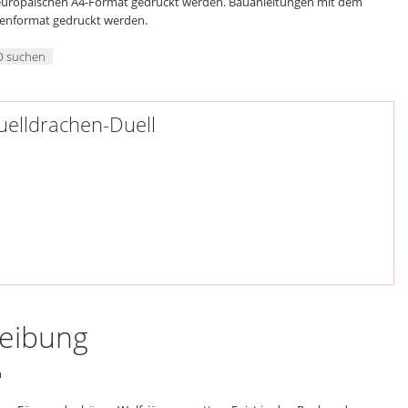
 europäischen A4-Format gedruckt werden. Bauanleitungen mit dem
genformat gedruckt werden.
O suchen
uelldrachen-Duell
reibung
n