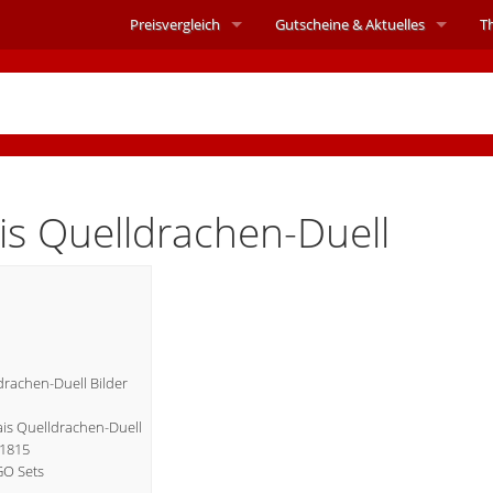
Preisvergleich
Gutscheine &
Aktuelles
T
s Quelldrachen-Duell
rachen-Duell Bilder
Kais Quelldrachen-Duell
71815
GO Sets