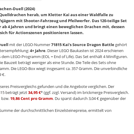
achen-Duell (2024)
Quelldrachen herab, um Kletter Kai aus einer Waldfalle zu
sjägern mit Shooter-Fahrzeug und Pfeilwerfer. Das 120-teilige Set
der ab 4 Jahren und bringt einen beweglichen Drachen mit, dessen
sich für Actionszenen positionieren lassen.
Duell
mit der LEGO-Nummer
71815 Kai's Source Dragon Battle
gehört
Altersempfehlung:
4+ Jahre
. Dieser LEGO Baukasten ist 2024 erschienen
 aus dem LEGO-Programm (EOL = End of Life). Das Set enthält 4 Minifiguren.
ie Bauzeit beträgt weniger als eine Stunde. Die Teile des Sets ohne
ramm. Die LEGO-Box wiegt insgesamt ca. 357 Gramm. Die unverbindliche
 €.
seres Preisvergleichs gefunden und die Angebote verglichen. Der
15 beträgt jetzt
34,95 €
* (ggf. zzgl. Versand) im brickmerge Preisvergleich.
n
bzw.
19,86 Cent pro Gramm
. Du sparst dadurch 3,04 € gegenüber der
e Summe der durchschnittlichen Einzelsteinepreise, ermittelt von