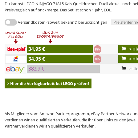
Du kannst LEGO NINJAGO 71815 Kais Quelldrachen-Duell aktuell noch bei 
Preisvergleich auf brickmerge. Das Set ist schon 1 Jahr, EOL.
Versandkosten (soweit bekannt) berücksichtigen
Preisfehler m
34,95 €
> Hi
8%
34,95 €
> Hi
8%
38,99 €
> Hie
> Hier die Verfügbarkeit bei LEGO prüfen!
Als Mitglieder vom Amazon Partnerprogramm, eBay Partner Network und
verdienen wir an qualifizierten Verkäufen, die ihr über Links zu den jew
Partner verdienen wir an qualifizierten Verkäufen.