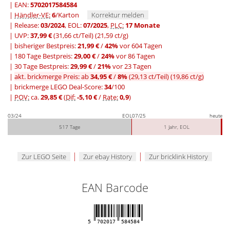
| EAN:
5702017584584
|
Händler-VE:
6
/Karton
Korrektur melden
| Release:
03/2024
, EOL:
07/2025
,
PLC:
17 Monate
| UVP:
37,99 €
(31,66 ct/Teil)
(21,59 ct/g)
|
bisheriger Bestpreis:
21,99 €
/
42%
vor 604 Tagen
|
180 Tage Bestpreis:
29,00 €
/
24%
vor 86 Tagen
|
30 Tage Bestpreis:
29,99 €
/
21%
vor 23 Tagen
|
akt. brickmerge Preis: ab
34,95 €
/
8%
(29,13 ct/Teil)
(19,86 ct/g)
| brickmerge LEGO Deal-Score:
34
/100
|
POV:
ca.
29,85 €
(
Dif:
-5,10 €
/
Rate:
0,9
)
03/24
EOL
07/25
heute
517 Tage
1 Jahr, EOL
|
|
Zur LEGO Seite
Zur ebay History
Zur bricklink History
EAN Barcode
5
702017
584584