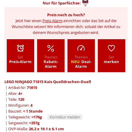
Nur für
Sparfüchse:
Preis noch zu hoch?
Jetzt hier einen
Preis-Alarm
einrichten oder das Set auf die
Wunschliste setzen! Wir informieren dich, sobald der Artikel zu
deinem Wunschpreis angeboten wird.
Set
Themen
Themen
Set
Preis-Alarm
Rabatt-
NEU:
Deal-
merken
Alarm
Alarm
LEGO NINJAGO 71815 Kais Quelldrachen-Duell
| Artikel-Nr:
71815
| Alter:
4+
| Teile:
120
| Minifiguren:
4
| Bauzeit:
< 1 Stunde
| Teilegewicht:
≈176g
Korrektur melden
| Setgewicht:
≈357g
| OVP-Maße:
26.2 x 19.1 x 6.1 cm