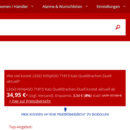
hemen
/ Händler
Alarme
& Wunschlisten
Einstellungen
Wie viel kostet LEGO NINJAGO 71815 Kais Quelldrachen-Duell
aktuell?
LEGO NINJAGO 71815 Kais Quelldrachen-Duell kostet aktuell ab
34,95 €
*
(zzgl. Versand).
Ersparnis:
3,04 € (
8%
)
statt
UVP 37,99 €
> hier zur Preisübersicht
Top-Angebot: