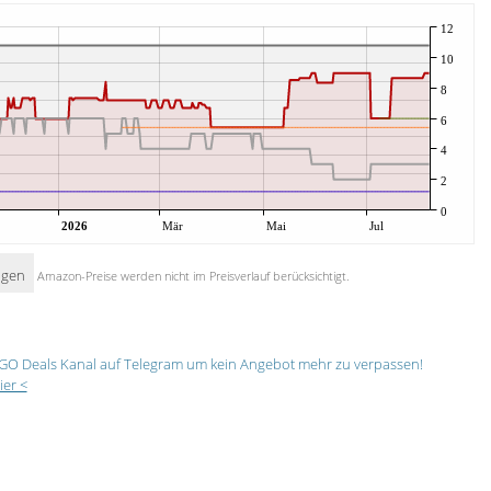
12
10
8
6
4
2
0
2026
Mär
Mai
Jul
igen
Amazon-Preise werden nicht im Preisverlauf berücksichtigt.
GO Deals Kanal auf Telegram um kein Angebot mehr zu verpassen!
ier <