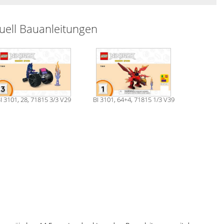
ell Bauanleitungen
I 3101, 28, 71815 3/3 V29
BI 3101, 64+4, 71815 1/3 V39