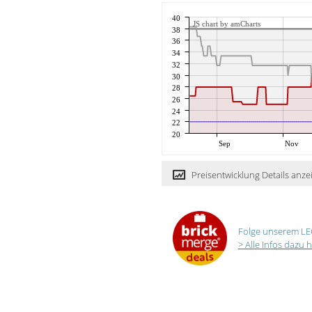
40
JS chart by amCharts
38
36
34
32
30
28
26
24
22
20
Sep
Nov
Preisentwicklung Details anze
Folge unserem LE
> Alle Infos dazu h