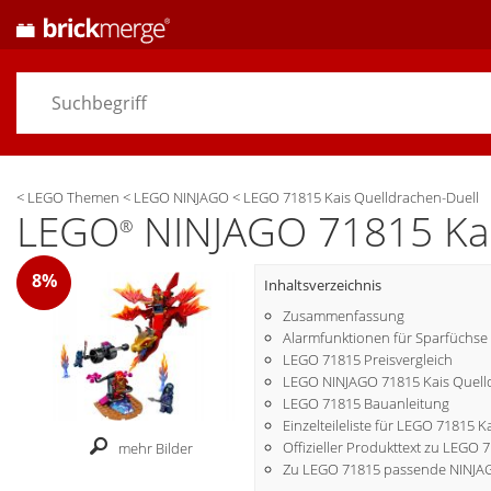
<
LEGO Themen
<
LEGO NINJAGO
<
LEGO 71815 Kais Quelldrachen-Duell
LEGO
NINJAGO 71815 Kai
®
8%
Inhaltsverzeichnis
Zusammenfassung
Alarmfunktionen für Sparfüchse
LEGO 71815 Preisvergleich
LEGO NINJAGO 71815 Kais Quelld
LEGO 71815 Bauanleitung
Einzelteileliste für LEGO 71815 
Offizieller Produkttext zu LEGO 
mehr Bilder
Zu LEGO 71815 passende NINJA