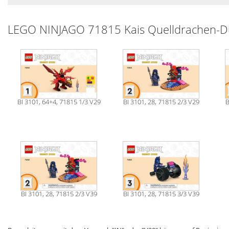
LEGO NINJAGO 71815 Kais Quelldrachen-Du
BI 3101, 64+4, 71815 1/3 V29
BI 3101, 28, 71815 2/3 V29
B
BI 3101, 28, 71815 2/3 V39
BI 3101, 28, 71815 3/3 V39