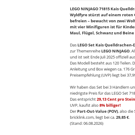
LEGO NINJAGO 71815 Kais Quelldr
Wyldfyre stürzt auf einem roten 
befreien – bewacht von zwei Wolf
mit vier Minifiguren ist für Kin
Maul, Flügel, Schwanz und Beine 
Das
LEGO Set Kais Quelldrachen-
zur Themenreihe
LEGO NINJAGO
. 
und ist seit Ende Juli 2025 offiziell
Das Modell besteht aus 120 Teilen. D
Anleitung und Box wiegen ca. 176 G
Preisempfehlung (UVP) liegt bei 37,99
Wir haben das Set bei 3 Händlern un
niedrigste Preis für das LEGO Set 718
Das entspricht
29,13 Cent pro Stei
UVP, kaufst also
8% billiger!
Der
Part-Out-Value (POV)
, also di
bricklink.com, liegt bei ca.
29,85 €
.
(Stand: 06.08.2026)