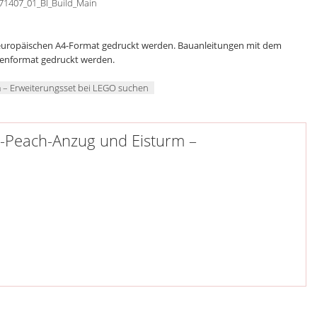
71407_01_BI_Build_Main
 europäischen A4-Format gedruckt werden. Bauanleitungen mit dem
genformat gedruckt werden.
 – Erweiterungsset bei LEGO suchen
n-Peach-Anzug und Eisturm –