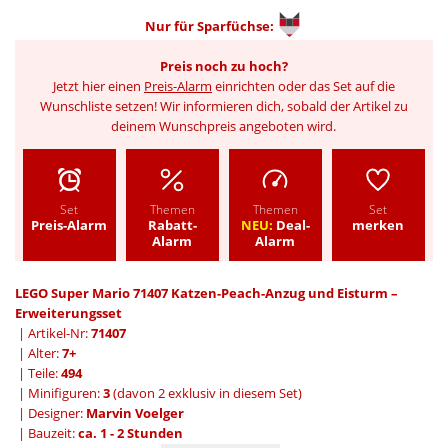
Nur für
Sparfüchse:
Preis noch zu hoch?
Jetzt hier einen
Preis-Alarm
einrichten oder das Set auf die
Wunschliste setzen! Wir informieren dich, sobald der Artikel zu
deinem Wunschpreis angeboten wird.
Set
Themen
Themen
Set
Preis-Alarm
Rabatt-
NEU:
Deal-
merken
Alarm
Alarm
LEGO Super Mario 71407 Katzen-Peach-Anzug und Eisturm –
Erweiterungsset
| Artikel-Nr:
71407
| Alter:
7+
| Teile:
494
| Minifiguren:
3
(davon 2 exklusiv in diesem Set)
| Designer:
Marvin Voelger
| Bauzeit:
ca. 1 - 2 Stunden