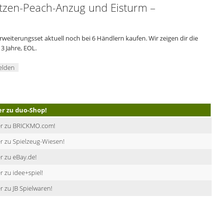
zen-Peach-Anzug und Eisturm –
iterungsset aktuell noch bei 6 Händlern kaufen. Wir zeigen dir die
3 Jahre, EOL.
elden
er zu duo-Shop!
er zu BRICKMO.com!
r zu Spielzeug-Wiesen!
r zu eBay.de!
r zu idee+spiel!
r zu JB Spielwaren!