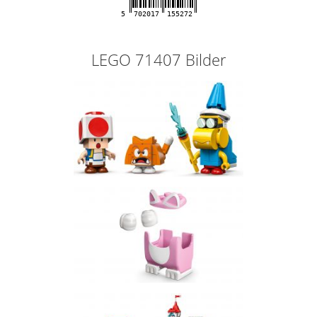
5
702017
155272
LEGO 71407 Bilder