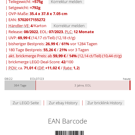
| Teilegewicht:
≈575g
Korrektur melden
| Setgewicht:
≈792g
| OVP-Maße:
35.4 x 37.8 x 7.05 cm
| EAN:
5702017155272
|
Händler-VE:
4
/Karton
Korrektur melden
| Release:
08/2022
, EOL:
07/2023
,
PLC:
12 Monate
| UVP:
69,99 €
(14,17 ct/Teil)
(12,18 ct/g)
|
bisheriger Bestpreis:
26,99 €
/
61%
vor 1284 Tagen
|
180 Tage Bestpreis:
55,26 €
/
21%
vor 3 Tagen
|
akt. brickmerge Preis: ab
59,99 €
/
14%
(12,14 ct/Teil)
(10,44 ct/g)
| brickmerge LEGO Deal-Score:
42
/100
|
POV:
ca.
71,01 €
(
Dif:
+11,02 €
/
Rate:
1,2
)
08/22
EOL
07/23
heute
364 Tage
3 Jahre, EOL
|
|
Zur LEGO Seite
Zur ebay History
Zur bricklink History
EAN Barcode