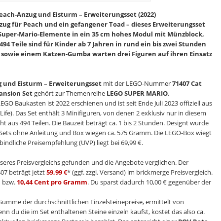
each-Anzug und Eisturm – Erweiterungsset (2022)
zug für Peach und ein gefangener Toad – dieses Erweiterungsset
 Super-Mario-Elemente in ein 35 cm hohes Modul mit Münzblock,
94 Teile sind für Kinder ab 7 Jahren in rund ein bis zwei Stunden
sowie einem Katzen-Gumba warten drei Figuren auf ihren Einsatz
 und Eisturm – Erweiterungsset
mit der LEGO-Nummer
71407 Cat
ansion Set
gehört zur Themenreihe
LEGO SUPER MARIO
.
LEGO Baukasten ist 2022 erschienen und ist seit Ende Juli 2023 offiziell aus
e). Das Set enthält 3 Minifiguren, von denen 2 exklusiv nur in diesem
ht aus 494 Teilen. Die Bauzeit beträgt ca. 1 bis 2 Stunden. Designt wurde
s Sets ohne Anleitung und Box wiegen ca. 575 Gramm. Die LEGO-Box wiegt
indliche Preisempfehlung (UVP) liegt bei 69,99 €.
seres Preisvergleichs gefunden und die Angebote verglichen. Der
07 beträgt jetzt
59,99 €
* (ggf. zzgl. Versand) im brickmerge Preisvergleich.
n
bzw.
10,44 Cent pro Gramm
. Du sparst dadurch 10,00 € gegenüber der
e Summe der durchschnittlichen Einzelsteinepreise, ermittelt von
enn du die im Set enthaltenen Steine einzeln kaufst, kostet das also ca.