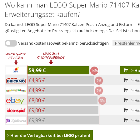
Wo kann man LEGO Super Mario 71407 Kat
Erweiterungsset kaufen?
Du kannst LEGO Super Mario 71407 Katzen-Peach-Anzug und Eisturm – Erwe
günstigsten Angebote im Preisvergleich auf brickmerge. Das Set ist schon 
Versandkosten (soweit bekannt) berücksichtigen
Preisfehler m
59,99 €
> Hi
14%
64,95 €
> Hi
7%
64,99 €
> Hie
7%
68,00 €
> Hie
3%
69,00 €
> Hie
69,99 €
> Hie
> Hier die Verfügbarkeit bei LEGO prüfen!