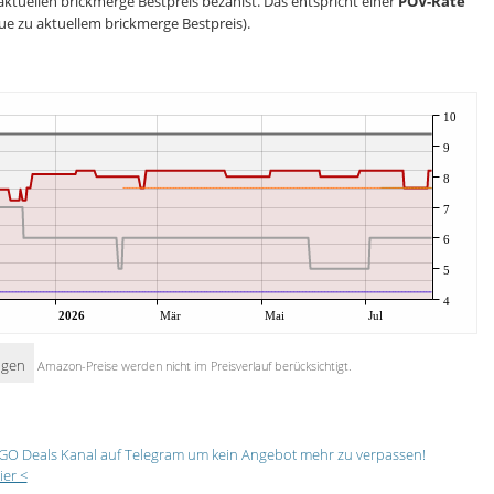
aktuellen brickmerge Bestpreis bezahlst. Das entspricht einer
POV-Rate
ue zu aktuellem brickmerge Bestpreis).
10
9
8
7
6
5
4
2026
Mär
Mai
Jul
igen
Amazon-Preise werden nicht im Preisverlauf berücksichtigt.
GO Deals Kanal auf Telegram um kein Angebot mehr zu verpassen!
ier <