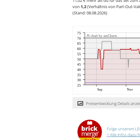
11,02 € mehr als du für das Set zum 
von
1,2
(Verhältnis von Part-Out-Val
(Stand: 08.08.2026)
75
JS chart by amCharts
70
65
60
55
50
45
40
35
30
25
Sep
Nov
Preisentwicklung Details anze
Folge unserem LE
> Alle Infos dazu h