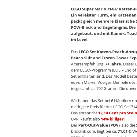
LEGO Super Mario 71407 Katzen-P
Ein vereister Turm, ein Katzenan
packt gleich mehrere klassische
POW-Block und Eisgefängnis. Die 4
aufgebaut, und mit Kamek, Toad 
im Level.
Das
LEGO Set Katzen-Peach-Anzug
Peach Suit and Frozen Tower Exp
Altersempfehlung:
7+ Jahre
. Dieser 
dem LEGO-Programm (EOL = End of Lif
Set enthalten sind. Das Modell beste
es von Marvin Voelger. Die Teile de
insgesamt ca. 792 Gramm. Die unverb
Wir haben das Set bei 6 Händlern un
niedrigste Preis für das LEGO Set 714
Das entspricht
12,14 Cent pro Stei
UVP, kaufst also
14% billiger!
Der
Part-Out-Value (POV)
, also di
bricklink.com, liegt bei ca.
71,01 €
. W