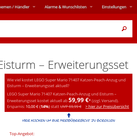
hemen
/ Händler
Alarme
& Wunschlisten
Einstellungen
isturm – Erweiterungsset
Wie viel kostet LEGO Super Mario 71407 Katzen-Peach-Anzug und
Eisturm – Erweiterungsset aktuell?
LEGO Super Mario 71407 Katzen-Peach-Anzug und Eisturm –
59,99 €
Erweiterungsset kostet aktuell ab
*
(zzgl. Versand).
Ersparnis:
10,00 € (
14%
)
statt
UVP 69,99 €
> hier zur Preisübersicht
Top-Angebot: