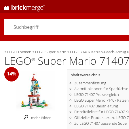
<
LEGO Themen
<
LEGO Super Mario
<
LEGO 71407 Katzen-Peach-Anzug un
LEGO
Super Mario 71407 
®
14%
Inhaltsverzeichnis
Zusammenfassung
Alarmfunktionen für Sparfüchse
LEGO 71407 Preisvergleich
LEGO Super Mario 71407 Katzen-
LEGO 71407 Bauanleitung
Einzelteileliste für LEGO 71407
Offizieller Produkttext zu LEGO 
mehr Bilder
Zu LEGO 71407 passende Super 