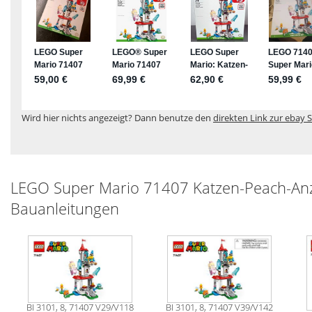
Wird hier nichts angezeigt? Dann benutze den
direkten Link zur ebay S
LEGO Super Mario 71407 Katzen-Peach-Anz
Bauanleitungen
BI 3101, 8, 71407 V29/V118
BI 3101, 8, 71407 V39/V142