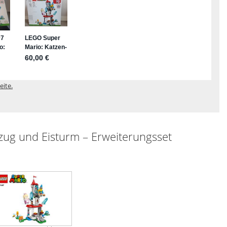
eite.
ug und Eisturm – Erweiterungsset