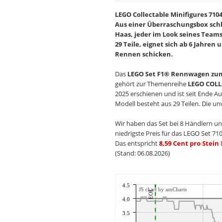
LEGO Collectable Minifigures 71
Aus einer Überraschungsbox schlü
Haas, jeder im Look seines Team
29 Teile, eignet sich ab 6 Jahren
Rennen schicken.
Das
LEGO Set F1® Rennwagen z
gehört zur Themenreihe
LEGO COLL
2025 erschienen und ist seit Ende A
Modell besteht aus 29 Teilen. Die un
Wir haben das Set bei 8 Händlern un
niedrigste Preis für das LEGO Set 710
Das entspricht
8,59 Cent pro Stein
D
(Stand: 06.08.2026)
4.5
JS chart by amCharts
EOL
4.0
3.5