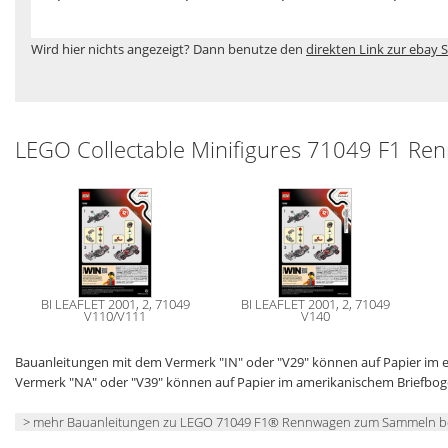
Wird hier nichts angezeigt? Dann benutze den
direkten Link zur ebay S
LEGO Collectable Minifigures 71049 F1 R
BI LEAFLET 2001, 2, 71049
BI LEAFLET 2001, 2, 71049
V110/V111
V140
Bauanleitungen mit dem Vermerk "IN" oder "V29" können auf Papier im
Vermerk "NA" oder "V39" können auf Papier im amerikanischem Briefbo
> mehr Bauanleitungen zu LEGO 71049 F1® Rennwagen zum Sammeln b