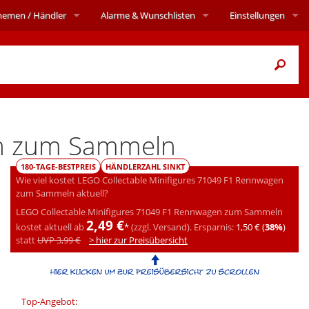
hemen
/ Händler
Alarme
& Wunschlisten
Einstellungen
en zum Sammeln
180-TAGE-BESTPREIS
HÄNDLERZAHL SINKT
Wie viel kostet LEGO Collectable Minifigures 71049 F1 Rennwagen
zum Sammeln aktuell?
LEGO Collectable Minifigures 71049 F1 Rennwagen zum Sammeln
2,49 €
kostet aktuell ab
*
(zzgl. Versand).
Ersparnis:
1,50 € (
38%
)
statt
UVP 3,99 €
> hier zur Preisübersicht
Top-Angebot: