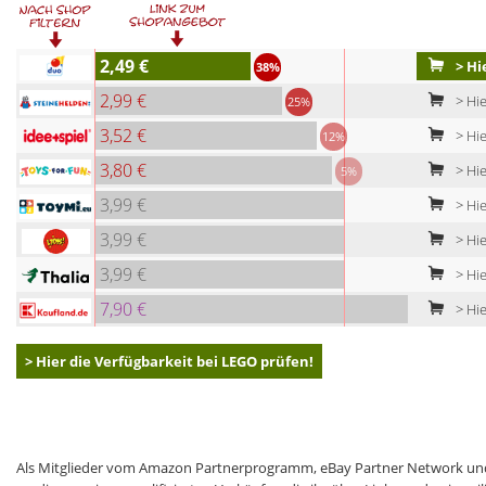
2,49 €
> Hi
38%
2,99 €
> Hie
25%
3,52 €
> Hie
12%
3,80 €
> Hie
5%
3,99 €
> Hie
3,99 €
> Hie
3,99 €
> Hie
7,90 €
> Hie
> Hier die Verfügbarkeit bei LEGO prüfen!
Als Mitglieder vom Amazon Partnerprogramm, eBay Partner Network und