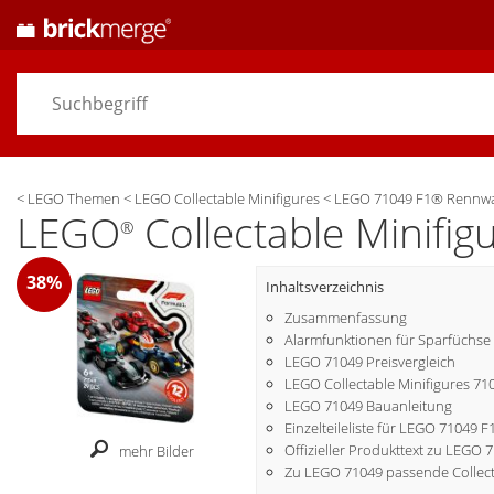
<
LEGO Themen
<
LEGO Collectable Minifigures
<
LEGO 71049 F1® Rennw
LEGO
Collectable Minif
®
38%
Inhaltsverzeichnis
Zusammenfassung
Alarmfunktionen für Sparfüchse
LEGO 71049 Preisvergleich
LEGO Collectable Minifigures 
LEGO 71049 Bauanleitung
Einzelteileliste für LEGO 7104
Offizieller Produkttext zu LEGO 
mehr Bilder
Zu LEGO 71049 passende Collecta