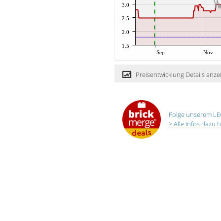
3.0
2.5
2.0
1.5
Sep
Nov
Preisentwicklung Details anze
Folge unserem LE
> Alle Infos dazu h