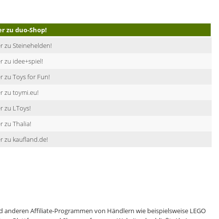
er zu duo-Shop!
r zu Steinehelden!
r zu idee+spiel!
r zu Toys for Fun!
r zu toymi.eu!
r zu LToys!
r zu Thalia!
r zu kaufland.de!
 anderen Affiliate-Programmen von Händlern wie beispielsweise LEGO