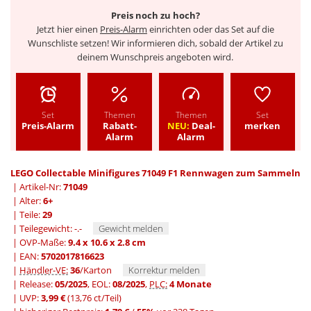
Preis noch zu hoch?
Jetzt hier einen
Preis-Alarm
einrichten oder das Set auf die
Wunschliste setzen! Wir informieren dich, sobald der Artikel zu
deinem Wunschpreis angeboten wird.
Set
Themen
Themen
Set
Preis-Alarm
Rabatt-
NEU:
Deal-
merken
Alarm
Alarm
LEGO Collectable Minifigures 71049 F1 Rennwagen zum Sammeln
| Artikel-Nr:
71049
| Alter:
6+
| Teile:
29
| Teilegewicht: -.-
Gewicht melden
| OVP-Maße:
9.4 x 10.6 x 2.8 cm
| EAN:
5702017816623
|
Händler-VE:
36
/Karton
Korrektur melden
| Release:
05/2025
, EOL:
08/2025
,
PLC:
4 Monate
| UVP:
3,99 €
(13,76 ct/Teil)