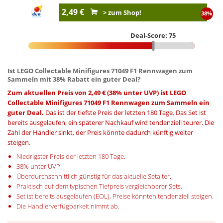
2,49 €
> zum Shop!
38%
Deal-Score: 75
Ist LEGO Collectable Minifigures 71049 F1 Rennwagen zum
Sammeln mit 38% Rabatt ein guter Deal?
Zum aktuellen Preis von 2,49 € (38% unter UVP) ist LEGO
Collectable Minifigures 71049 F1 Rennwagen zum Sammeln ein
guter Deal.
Das ist der tiefste Preis der letzten 180 Tage. Das Set ist
bereits ausgelaufen, ein späterer Nachkauf wird tendenziell teurer. Die
Zahl der Händler sinkt, der Preis könnte dadurch künftig weiter
steigen.
Niedrigster Preis der letzten 180 Tage.
38% unter UVP.
Überdurchschnittlich günstig für das aktuelle Setalter.
Praktisch auf dem typischen Tiefpreis vergleichbarer Sets.
Set ist bereits ausgelaufen (EOL), Preise könnten tendenziell steigen.
Die Händlerverfügbarkeit nimmt ab.