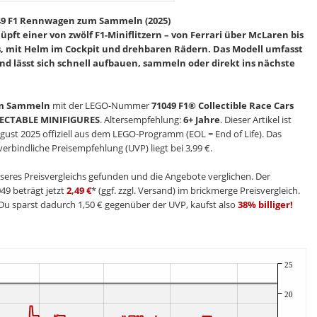
049 F1 Rennwagen zum Sammeln (2025)
pft einer von zwölf F1-Miniflitzern – von Ferrari über McLaren bis
s, mit Helm im Cockpit und drehbaren Rädern. Das Modell umfasst
 und lässt sich schnell aufbauen, sammeln oder direkt ins nächste
um Sammeln
mit der LEGO-Nummer
71049 F1® Collectible Race Cars
ECTABLE MINIFIGURES
. Altersempfehlung:
6+ Jahre
. Dieser Artikel ist
ugust 2025 offiziell aus dem LEGO-Programm (EOL = End of Life). Das
verbindliche Preisempfehlung (UVP) liegt bei 3,99 €.
seres Preisvergleichs gefunden und die Angebote verglichen. Der
49 beträgt jetzt
2,49 €
* (ggf. zzgl. Versand) im brickmerge Preisvergleich.
u sparst dadurch 1,50 € gegenüber der UVP, kaufst also
38% billiger!
25
20