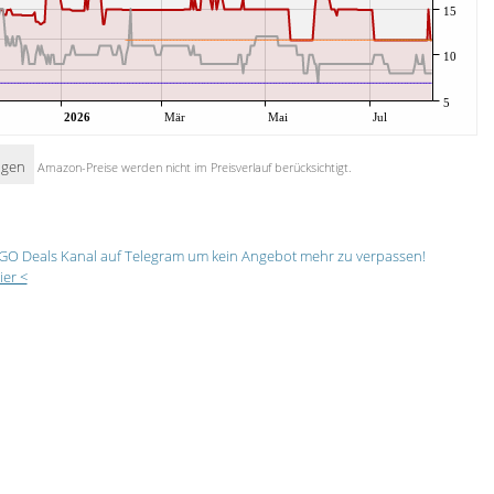
15
10
5
2026
Mär
Mai
Jul
igen
Amazon-Preise werden nicht im Preisverlauf berücksichtigt.
GO Deals Kanal auf Telegram um kein Angebot mehr zu verpassen!
ier <