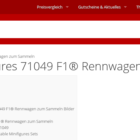
Preisvergleich
Gutscheine &
Aktuelles
T
agen zum Sammeln
igures 71049 F1® Rennwag
71049 F1® Rennwagen zum Sammeln Bilder
9 F1® Rennwagen zum Sammeln
71049
ble Minifigures Sets