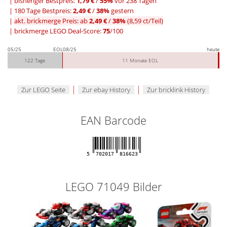
|
bisheriger Bestpreis:
1,79 €
/
55%
vor 238 Tagen
|
180 Tage Bestpreis:
2,49 €
/
38%
gestern
|
akt. brickmerge Preis: ab
2,49 €
/
38%
(8,59 ct/Teil)
| brickmerge LEGO Deal-Score:
75
/100
05/25
EOL
08/25
heute
122 Tage
11 Monate EOL
|
|
Zur LEGO Seite
Zur ebay History
Zur bricklink History
EAN Barcode
5
702017
816623
LEGO 71049 Bilder