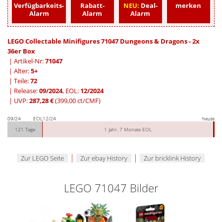
Verfügbarkeits-
Rabatt-
NEU:
Deal-
merken
Alarm
Alarm
Alarm
LEGO Collectable Minifigures 71047 Dungeons & Dragons - 2x
36er Box
| Artikel-Nr:
71047
| Alter:
5+
| Teile:
72
| Release:
09/2024
, EOL:
12/2024
| UVP:
287,28 €
(399,00 ct/CMF)
09/24
EOL
12/24
heute
121 Tage
1 Jahr, 7 Monate EOL
|
|
Zur LEGO Seite
Zur ebay History
Zur bricklink History
LEGO 71047 Bilder