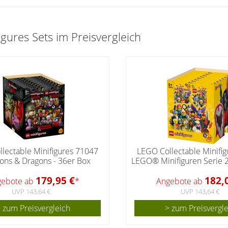
ures Sets im Preisvergleich
lectable Minifigures 71047
LEGO Collectable Minifi
ns & Dragons - 36er Box
LEGO® Minifiguren Serie 2
179,95 €
182,
gebote ab
*
Angebote ab
UVP 143,64 €
UVP 143,64 €
 zum Preisvergleich
> zum Preisvergl