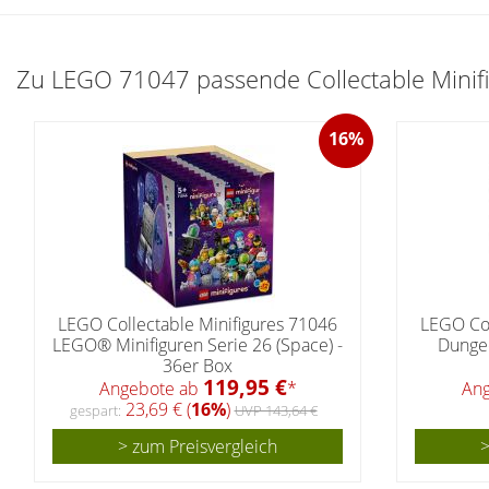
Zu LEGO 71047 passende Collectable Minifig
16%
LEGO Collectable Minifigures 71046
LEGO Col
LEGO® Minifiguren Serie 26 (Space) -
Dungeo
36er Box
119,95 €
Angebote ab
*
An
23,69 € (
16%
)
gespart:
UVP 143,64 €
> zum Preisvergleich
>