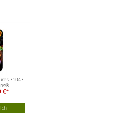
gures 71047
ons®
9 €
*
eich