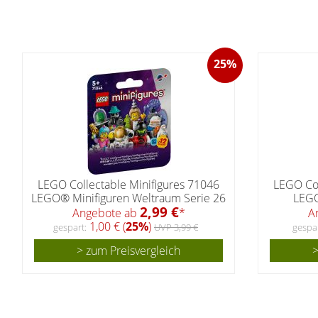
25%
LEGO Collectable Minifigures 71046
LEGO Col
LEGO® Minifiguren Weltraum Serie 26
LEGO
2,99 €
Angebote ab
*
A
1,00 € (
25%
)
gespart:
UVP 3,99 €
gespar
> zum Preisvergleich
>