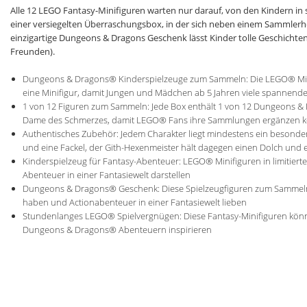
Alle 12 LEGO Fantasy-Minifiguren warten nur darauf, von den Kindern in 
einer versiegelten Überraschungsbox, in der sich neben einem Sammlerh
einzigartige Dungeons & Dragons Geschenk lässt Kinder tolle Geschichte
Freunden).
Dungeons & Dragons® Kinderspielzeuge zum Sammeln: Die LEGO® Min
eine Minifigur, damit Jungen und Mädchen ab 5 Jahren viele spannend
1 von 12 Figuren zum Sammeln: Jede Box enthält 1 von 12 Dungeons & D
Dame des Schmerzes, damit LEGO® Fans ihre Sammlungen ergänzen 
Authentisches Zubehör: Jedem Charakter liegt mindestens ein besonder
und eine Fackel, der Gith-Hexenmeister hält dagegen einen Dolch und
Kinderspielzeug für Fantasy-Abenteuer: LEGO® Minifiguren in limitier
Abenteuer in einer Fantasiewelt darstellen
Dungeons & Dragons® Geschenk: Diese Spielzeugfiguren zum Sammeln si
haben und Actionabenteuer in einer Fantasiewelt lieben
Stundenlanges LEGO® Spielvergnügen: Diese Fantasy-Minifiguren könn
Dungeons & Dragons® Abenteuern inspirieren