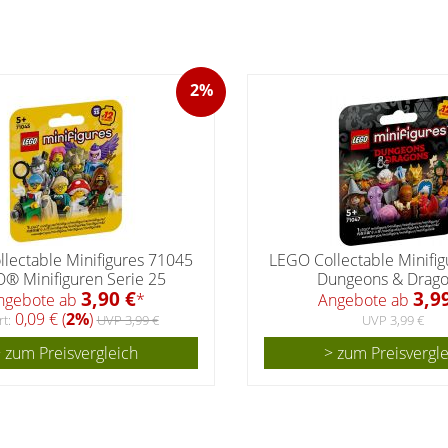
2%
lectable Minifigures 71045
LEGO Collectable Minifi
® Minifiguren Serie 25
Dungeons & Drag
3,90 €
3,9
ngebote ab
*
Angebote ab
0,09 € (
2%
)
t:
UVP 3,99 €
UVP 3,99 €
 zum Preisvergleich
> zum Preisvergl