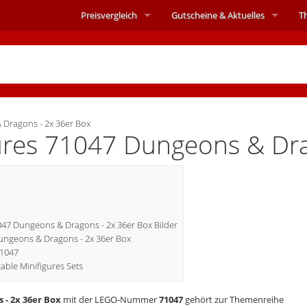
Preisvergleich
Gutscheine &
Aktuelles
T
Dragons - 2x 36er Box
gures 71047 Dungeons & Dr
047 Dungeons & Dragons - 2x 36er Box Bilder
 Dungeons & Dragons - 2x 36er Box
71047
ble Minifigures Sets
- 2x 36er Box
mit der LEGO-Nummer
71047
gehört zur Themenreihe