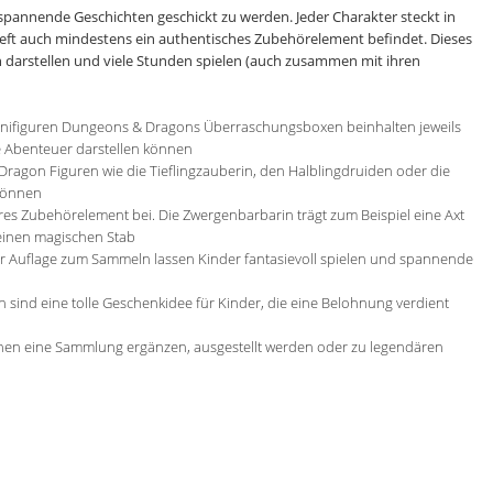
spannende Geschichten geschickt zu werden. Jeder Charakter steckt in
eft auch mindestens ein authentisches Zubehörelement befindet. Dieses
n darstellen und viele Stunden spielen (auch zusammen mit ihren
ifiguren Dungeons & Dragons Überraschungsboxen beinhalten jeweils
e Abenteuer darstellen können
ragon Figuren wie die Tieflingzauberin, den Halblingdruiden oder die
können
es Zubehörelement bei. Die Zwergenbarbarin trägt zum Beispiel eine Axt
 einen magischen Stab
ter Auflage zum Sammeln lassen Kinder fantasievoll spielen und spannende
nd eine tolle Geschenkidee für Kinder, die eine Belohnung verdient
en eine Sammlung ergänzen, ausgestellt werden oder zu legendären