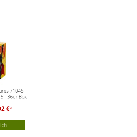
gures 71045
5 - 36er Box
02 €
*
eich