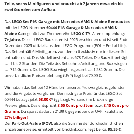
Teile, sechs Minifiguren und braucht ab 7 Jahren etwa ein bis
zwei Stunden zum Aufbau.
Das
LEGO Set F1® Garage mit Mercedes-AMG & Alpine Rennautos
mit der LEGO-Nummer
60444 F1® Garage & Mercedes-AMG &
Alpine Cars
gehört zur Themenreihe
LEGO CITY
. Altersempfehlung:
7+ Jahre
. Dieser LEGO Baukasten ist 2025 erschienen und ist seit Ende
Dezember 2025 offiziell aus dem LEGO-Programm (EOL = End of Life).
Das Set enthält 6 Minifiguren, von denen 6 exklusiv nur in diesem Set
enthalten sind. Das Modell besteht aus 678 Teilen. Die Bauzeit beträgt
ca. 1 bis 2 Stunden. Die Teile des Sets ohne Anleitung und Box wiegen
ca. 712 Gramm. Die LEGO-Box wiegt insgesamt ca. 1.282 Gramm. Die
unverbindliche Preisempfehlung (UVP) liegt bei 79,99 €.
Wir haben das Set bei 12 Händlern unseres Preisvergleichs gefunden
und die Angebote verglichen. Der niedrigste Preis für das LEGO Set
60444 beträgt jetzt
58,00 €
* (ggf. zzgl. Versand) im brickmerge
Preisvergleich. Das entspricht
8,55 Cent pro Stein
bzw.
8,15 Cent pro
Gramm
. Du sparst dadurch 21,99 € gegenüber der UVP, kaufst also
27% billiger!
Der
Part-Out-Value (POV)
, also die Summe der durchschnittlichen
Einzelsteinepreise, ermittelt von bricklink.com, liegt bei ca.
95,35 €
.