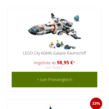
LEGO City 60446 Galaxie Raumschiff
98,95 €
Angebote ab
*
UVP 79,99 €
> zum Preisvergleich
33%