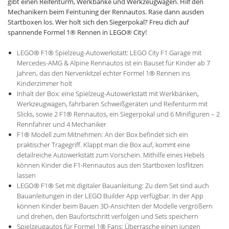
gibt einen Reifenturm, Werkbänke und Werkzeugwagen. Hilf den
Mechanikern beim Feintuning der Rennautos. Rase dann ausden
Startboxen los. Wer holt sich den Siegerpokal? Freu dich auf
spannende Formel 1® Rennen in LEGO® City!
LEGO® F1® Spielzeug-Autowerkstatt: LEGO City F1 Garage mit
Mercedes-AMG & Alpine Rennautos ist ein Bauset für Kinder ab 7
Jahren, das den Nervenkitzel echter Formel 1® Rennen ins
Kinderzimmer holt
Inhalt der Box: eine Spielzeug-Autowerkstatt mit Werkbänken,
Werkzeugwagen, fahrbaren Schweißgeräten und Reifenturm mit
Slicks, sowie 2 F1® Rennautos, ein Siegerpokal und 6 Minifiguren – 2
Rennfahrer und 4 Mechaniker
F1® Modell zum Mitnehmen: An der Box befindet sich ein
praktischer Tragegriff. Klappt man die Box auf, kommt eine
detailreiche Autowerkstatt zum Vorschein. Mithilfe eines Hebels
können Kinder die F1-Rennautos aus den Startboxen losflitzen
lassen
LEGO® F1® Set mit digitaler Bauanleitung: Zu dem Set sind auch
Bauanleitungen in der LEGO Builder App verfügbar. In der App
können Kinder beim Bauen 3D-Ansichten der Modelle vergrößern
und drehen, den Baufortschritt verfolgen und Sets speichern
Spielzeugautos für Formel 1® Fans: Überrasche einen jungen