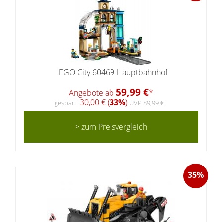
LEGO City 60469 Hauptbahnhof
59,99 €
Angebote ab
*
30,00 € (
33%
)
gespart:
UVP 89,99 €
> zum Preisvergleich
35%