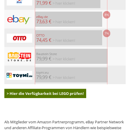
71,99 €
> hier klicken!
8%
eBay.de
73,63 €
> hier klicken!
7%
OTTO
74,45 €
> hier klicken!
Baustein Store
79,99 €
> hier klicken!
toymi.eu
79,99 €
> hier klicken!
> Hier die Verfügbarkeit bei LEGO prüfen!
Als Mitglieder vom Amazon Partnerprogramm, eBay Partner Network
und anderen Affiliate-Programmen von Händlern wie beispielsweise