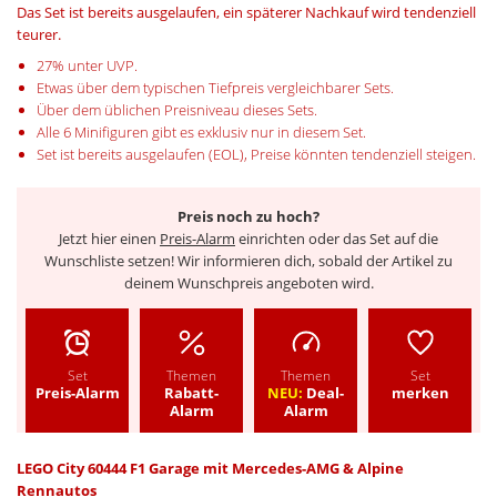
Das Set ist bereits ausgelaufen, ein späterer Nachkauf wird tendenziell
teurer.
27% unter UVP.
Etwas über dem typischen Tiefpreis vergleichbarer Sets.
Über dem üblichen Preisniveau dieses Sets.
Alle 6 Minifiguren gibt es exklusiv nur in diesem Set.
Set ist bereits ausgelaufen (EOL), Preise könnten tendenziell steigen.
Preis noch zu hoch?
Jetzt hier einen
Preis-Alarm
einrichten oder das Set auf die
Wunschliste setzen! Wir informieren dich, sobald der Artikel zu
deinem Wunschpreis angeboten wird.
Set
Themen
Themen
Set
Preis-Alarm
Rabatt-
NEU:
Deal-
merken
Alarm
Alarm
LEGO City 60444 F1 Garage mit Mercedes-AMG & Alpine
Rennautos