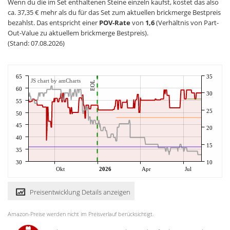
Wenn du die im Set enthaltenen Steine einzeln kaufst, kostet das also
ca. 37,35 € mehr als du für das Set zum aktuellen brickmerge Bestpreis
bezahlst. Das entspricht einer
POV-Rate
von
1,6
(Verhältnis von Part-
Out-Value zu aktuellem brickmerge Bestpreis).
(Stand: 07.08.2026)
65
35
JS chart by amCharts
EOL
60
30
55
25
50
45
20
40
15
35
30
10
Okt
2026
Apr
Jul
Preisentwicklung Details anzeigen
Amazon-Preise werden nicht im Preisverlauf berücksichtigt.