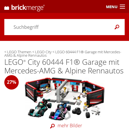
MENU
Preisvergleich
Gutscheine &
Aktuelles
<
LEGO Themen
<
LEGO City
<
LEGO 60444 F1® Garage mit Mercedes-
Themen
/ Händler
AMG & Alpine Rennautos
LEGO
City 60444 F1® Garage mit
®
Alarme
& Wunschlisten
Mercedes-AMG & Alpine Rennautos
Einstellungen
27%
mehr Bilder