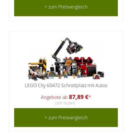
> zum Preisvergleich
LEGO City 60472 Schrottplatz mit Autos
87,89 €
Angebote ab
*
UVP 79,99 €
> zum Preisvergleich