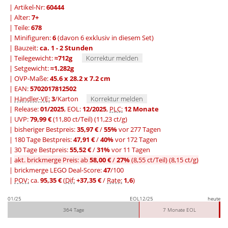
| Artikel-Nr:
60444
| Alter:
7+
| Teile:
678
| Minifiguren:
6
(davon 6 exklusiv in diesem Set)
| Bauzeit:
ca. 1 - 2 Stunden
| Teilegewicht:
≈712g
Korrektur melden
| Setgewicht:
≈1.282g
| OVP-Maße:
45.6 x 28.2 x 7.2 cm
| EAN:
5702017812502
|
Händler-VE:
3
/Karton
Korrektur melden
| Release:
01/2025
, EOL:
12/2025
,
PLC:
12 Monate
| UVP:
79,99 €
(11,80 ct/Teil)
(11,23 ct/g)
|
bisheriger Bestpreis:
35,97 €
/
55%
vor 277 Tagen
|
180 Tage Bestpreis:
47,91 €
/
40%
vor 172 Tagen
|
30 Tage Bestpreis:
55,52 €
/
31%
vor 11 Tagen
|
akt. brickmerge Preis: ab
58,00 €
/
27%
(8,55 ct/Teil)
(8,15 ct/g)
| brickmerge LEGO Deal-Score:
47
/100
|
POV:
ca.
95,35 €
(
Dif:
+37,35 €
/
Rate:
1,6
)
01/25
EOL
12/25
heute
364 Tage
7 Monate EOL