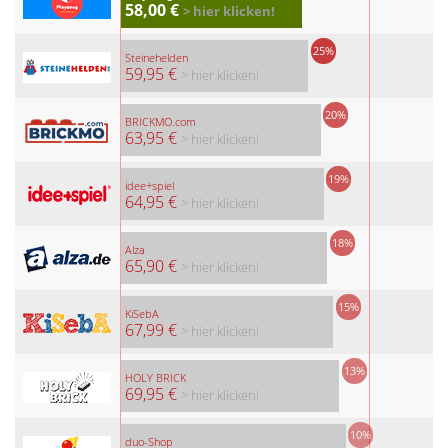
58,00 €
> hier klicken!
25%
Steinehelden
59,95 €
> hier klicken!
20%
BRICKMO.com
63,95 €
> hier klicken!
19%
idee+spiel
64,95 €
> hier klicken!
18%
Alza
65,90 €
> hier klicken!
15%
KiSebA
67,99 €
> hier klicken!
13%
HOLY BRICK
69,95 €
> hier klicken!
10%
duo-Shop