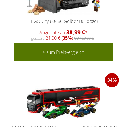
LEGO City 60466 Gelber Bulldozer
38,99 €
Angebote ab
*
21,00 € (
35%
)
gespart:
UVP 59,99 €
> zum Preisvergleich
34%