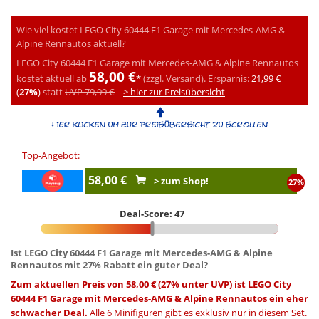
Wie viel kostet LEGO City 60444 F1 Garage mit Mercedes-AMG &
Alpine Rennautos aktuell?
LEGO City 60444 F1 Garage mit Mercedes-AMG & Alpine Rennautos
58,00 €
kostet aktuell ab
*
(zzgl. Versand).
Ersparnis:
21,99 €
(
27%
)
statt
UVP 79,99 €
> hier zur Preisübersicht
Top-Angebot:
58,00 €
> zum Shop!
27%
Deal-Score: 47
Ist LEGO City 60444 F1 Garage mit Mercedes-AMG & Alpine
Rennautos mit 27% Rabatt ein guter Deal?
Zum aktuellen Preis von 58,00 € (27% unter UVP) ist LEGO City
60444 F1 Garage mit Mercedes-AMG & Alpine Rennautos ein eher
schwacher Deal.
Alle 6 Minifiguren gibt es exklusiv nur in diesem Set.