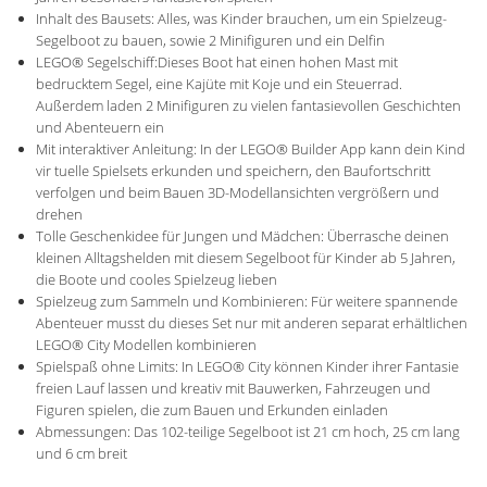
Inhalt des Bausets: Alles, was Kinder brauchen, um ein Spielzeug-
Segelboot zu bauen, sowie 2 Minifiguren und ein Delfin
LEGO® Segelschiff:Dieses Boot hat einen hohen Mast mit
bedrucktem Segel, eine Kajüte mit Koje und ein Steuerrad.
Außerdem laden 2 Minifiguren zu vielen fantasievollen Geschichten
und Abenteuern ein
Mit interaktiver Anleitung: In der LEGO® Builder App kann dein Kind
vir tuelle Spielsets erkunden und speichern, den Baufortschritt
verfolgen und beim Bauen 3D-Modellansichten vergrößern und
drehen
Tolle Geschenkidee für Jungen und Mädchen: Überrasche deinen
kleinen Alltagshelden mit diesem Segelboot für Kinder ab 5 Jahren,
die Boote und cooles Spielzeug lieben
Spielzeug zum Sammeln und Kombinieren: Für weitere spannende
Abenteuer musst du dieses Set nur mit anderen separat erhältlichen
LEGO® City Modellen kombinieren
Spielspaß ohne Limits: In LEGO® City können Kinder ihrer Fantasie
freien Lauf lassen und kreativ mit Bauwerken, Fahrzeugen und
Figuren spielen, die zum Bauen und Erkunden einladen
Abmessungen: Das 102-teilige Segelboot ist 21 cm hoch, 25 cm lang
und 6 cm breit