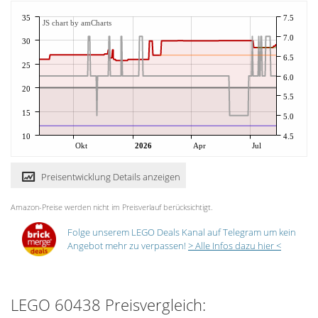
35
7.5
JS chart by amCharts
7.0
30
6.5
25
6.0
20
5.5
15
5.0
10
4.5
Okt
2026
Apr
Jul
Preisentwicklung Details anzeigen
Amazon-Preise werden nicht im Preisverlauf berücksichtigt.
Folge unserem LEGO Deals Kanal auf Telegram um kein
Angebot mehr zu verpassen!
> Alle Infos dazu hier <
LEGO 60438 Preisvergleich: