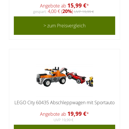
15,99 €
Angebote ab
*
4,00 € (
20%
)
gespart:
UVP 19,99 €
> zum Preisvergleich
LEGO City 60435 Abschleppwagen mit Sportauto
19,99 €
Angebote ab
*
UVP 19,99 €