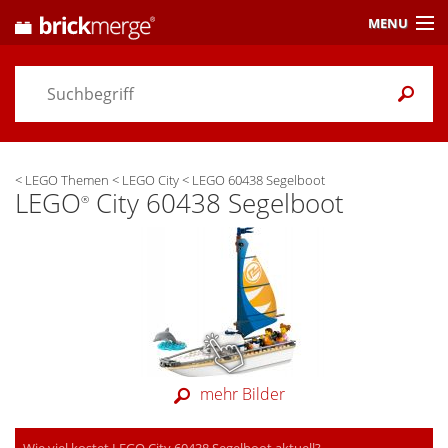
MENU
Preisvergleich
Gutscheine &
Aktuelles
<
LEGO Themen
<
LEGO City
<
LEGO 60438 Segelboot
Themen
/ Händler
LEGO
City 60438 Segelboot
®
Alarme
& Wunschlisten
Einstellungen
mehr Bilder
Wie viel kostet LEGO City 60438 Segelboot aktuell?