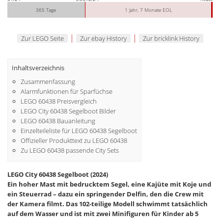
365 Tage
1 Jahr, 7 Monate EOL
|
|
Zur LEGO Seite
Zur ebay History
Zur bricklink History
Inhaltsverzeichnis
Zusammenfassung
Alarmfunktionen für Sparfüchse
LEGO 60438 Preisvergleich
LEGO City 60438 Segelboot Bilder
LEGO 60438 Bauanleitung
Einzelteileliste für LEGO 60438 Segelboot
Offizieller Produkttext zu LEGO 60438
Zu LEGO 60438 passende City Sets
LEGO City 60438 Segelboot (2024)
Ein hoher Mast mit bedrucktem Segel, eine Kajüte mit Koje und
ein Steuerrad – dazu ein springender Delfin, den die Crew mit
der Kamera filmt. Das 102-teilige Modell schwimmt tatsächlich
auf dem Wasser und ist mit zwei Minifiguren für Kinder ab 5