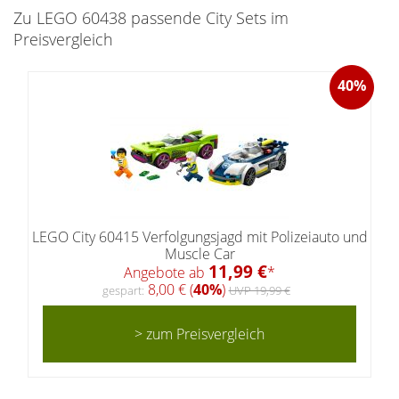
Zu LEGO 60438 passende City Sets im
Preisvergleich
40%
LEGO City 60415 Verfolgungsjagd mit Polizeiauto und
Muscle Car
11,99 €
Angebote ab
*
8,00 € (
40%
)
gespart:
UVP 19,99 €
> zum Preisvergleich