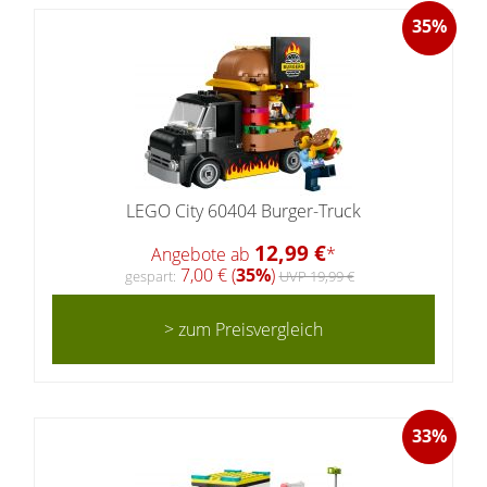
35%
LEGO City 60404 Burger-Truck
12,99 €
Angebote ab
*
7,00 € (
35%
)
gespart:
UVP 19,99 €
> zum Preisvergleich
33%