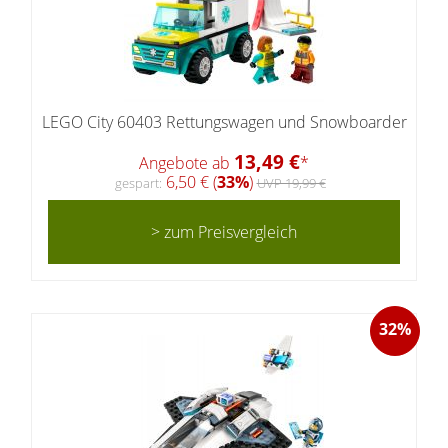
LEGO City 60403 Rettungswagen und Snowboarder
13,49 €
Angebote ab
*
6,50 € (
33%
)
gespart:
UVP 19,99 €
> zum Preisvergleich
32%