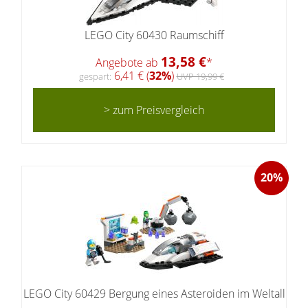
LEGO City 60430 Raumschiff
13,58 €
Angebote ab
*
6,41 € (
32%
)
gespart:
UVP 19,99 €
> zum Preisvergleich
20%
LEGO City 60429 Bergung eines Asteroiden im Weltall