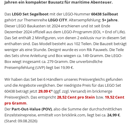
Jahren ein kompakter Bausatz für maritime Abenteuer.
Das
LEGO Set Segelboot
mit der LEGO-Nummer
60438 Sailboat
gehört zur Themenreihe
LEGO CITY
. Altersempfehlung:
5+ Jahre
.
Dieser LEGO Baukasten ist 2024 erschienen und ist seit Ende
Dezember 2024 offiziell aus dem LEGO-Programm (EOL = End of Life).
Das Set enthält 2 Minifiguren, von denen 2 exklusiv nur in diesem Set
enthalten sind. Das Modell besteht aus 102 Teilen. Die Bauzeit beträgt
weniger als eine Stunde. Designt wurde es von Rik Pauwels. Die Teile
des Sets ohne Anleitung und Box wiegen ca. 149 Gramm. Die LEGO-
Box wiegt insgesamt ca. 279 Gramm. Die unverbindliche
Preisempfehlung (UVP) liegt bei 19,99 €.
Wir haben das Set bei 6 Händlern unseres Preisvergleichs gefunden
und die Angebote verglichen. Der niedrigste Preis für das LEGO Set
60438 beträgt jetzt
29,09 €
* (ggf. zzgl. Versand) im brickmerge
Preisvergleich. Das entspricht
28,52 Cent pro Stein
bzw.
19,52 Cent
pro Gramm
.
Der
Part-Out-Value (POV)
, also die Summe der durchschnittlichen
Einzelsteinepreise, ermittelt von bricklink.com, liegt bei ca.
24,99 €
.
(Stand: 09.08.2026)