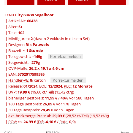
LEGO City 60438 Segelboot
| Artikel-Nr:
60438
| Alter:
5+
| Teile:
102
| Minifiguren:
2
(davon 2 exklusiv in diesem Set)
| Designer:
Rik Pauwels
| Bauzeit:
< 1 Stunde
| Teilegewicht:
≈149g
Korrektur melden
| Setgewicht:
≈279g
| OVP-Maße:
26.2 x 19.1 x 4.6 cm
| EAN:
5702017599595
|
Händler-VE:
8
/Karton
Korrektur melden
| Release:
01/2024
, EOL:
12/2024
,
PLC:
12 Monate
| UVP:
19,99 €
(19,60 ct/Teil)
(13,42 ct/g)
|
bisheriger Bestpreis:
11,99 €
/
40%
vor 580 Tagen
|
180 Tage Bestpreis:
26,89 €
vor 178 Tagen
|
30 Tage Bestpreis:
28,49 €
vor 5 Tagen
|
akt. brickmerge Preis: ab
29,09 €
(28,52 ct/Teil)
(19,52 ct/g)
|
POV:
ca.
24,99 €
(
Dif:
-4,10 €
/
Rate:
0,9
)
01/24
EOL
12/24
heute