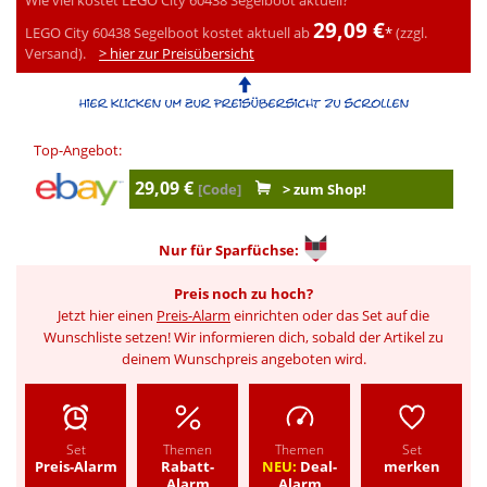
29,09 €
LEGO City 60438 Segelboot kostet aktuell ab
*
(zzgl.
Versand).
> hier zur Preisübersicht
Top-Angebot:
29,09 €
[Code]
> zum Shop!
Nur für
Sparfüchse:
Preis noch zu hoch?
Jetzt hier einen
Preis-Alarm
einrichten oder das Set auf die
Wunschliste setzen! Wir informieren dich, sobald der Artikel zu
deinem Wunschpreis angeboten wird.
Set
Themen
Themen
Set
Preis-Alarm
Rabatt-
NEU:
Deal-
merken
Alarm
Alarm