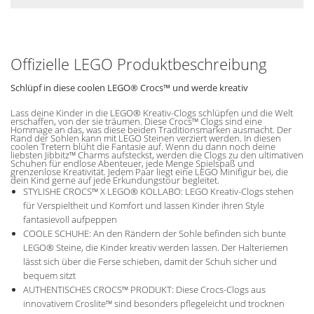
Offizielle LEGO Produktbeschreibung
Schlüpf in diese coolen LEGO® Crocs™ und werde kreativ
Lass deine Kinder in die LEGO® Kreativ-Clogs schlüpfen und die Welt
erschaffen, von der sie träumen. Diese Crocs™ Clogs sind eine
Hommage an das, was diese beiden Traditionsmarken ausmacht. Der
Rand der Sohlen kann mit LEGO Steinen verziert werden. In diesen
coolen Tretern blüht die Fantasie auf. Wenn du dann noch deine
liebsten Jibbitz™ Charms aufsteckst, werden die Clogs zu den ultimativen
Schuhen für endlose Abenteuer, jede Menge Spielspaß und
grenzenlose Kreativität. Jedem Paar liegt eine LEGO Minifigur bei, die
dein Kind gerne auf jede Erkundungstour begleitet.
STYLISHE CROCS™ X LEGO® KOLLABO: LEGO Kreativ-Clogs stehen
für Verspieltheit und Komfort und lassen Kinder ihren Style
fantasievoll aufpeppen
COOLE SCHUHE: An den Rändern der Sohle befinden sich bunte
LEGO® Steine, die Kinder kreativ werden lassen. Der Halteriemen
lässt sich über die Ferse schieben, damit der Schuh sicher und
bequem sitzt
AUTHENTISCHES CROCS™ PRODUKT: Diese Crocs-Clogs aus
innovativem Croslite™ sind besonders pflegeleicht und trocknen