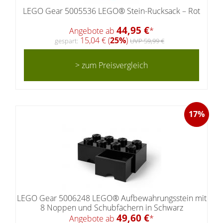
LEGO Gear 5005536 LEGO® Stein-Rucksack – Rot
44,95 €
Angebote ab
*
15,04 € (
25%
)
gespart:
UVP 59,99 €
> zum Preisvergleich
17%
LEGO Gear 5006248 LEGO® Aufbewahrungsstein mit
8 Noppen und Schubfächern in Schwarz
49,60 €
Angebote ab
*