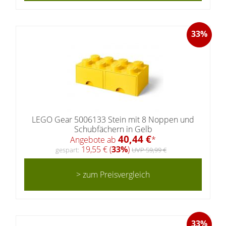
33%
LEGO Gear 5006133 Stein mit 8 Noppen und
Schubfächern in Gelb
40,44 €
Angebote ab
*
19,55 € (
33%
)
gespart:
UVP 59,99 €
> zum Preisvergleich
33%