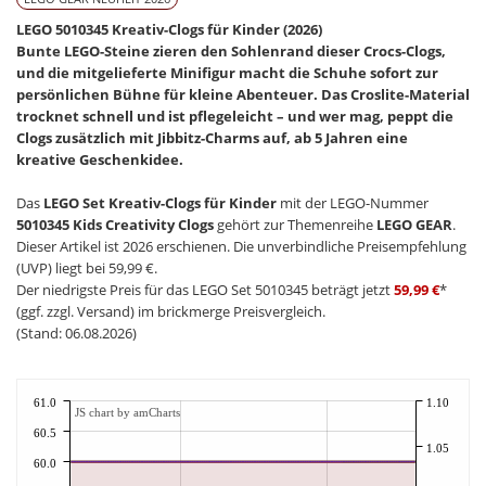
LEGO 5010345 Kreativ-Clogs für Kinder (2026)
Bunte LEGO-Steine zieren den Sohlenrand dieser Crocs-Clogs,
und die mitgelieferte Minifigur macht die Schuhe sofort zur
persönlichen Bühne für kleine Abenteuer. Das Croslite-Material
trocknet schnell und ist pflegeleicht – und wer mag, peppt die
Clogs zusätzlich mit Jibbitz-Charms auf, ab 5 Jahren eine
kreative Geschenkidee.
Das
LEGO Set Kreativ-Clogs für Kinder
mit der LEGO-Nummer
5010345 Kids Creativity Clogs
gehört zur Themenreihe
LEGO GEAR
.
Dieser Artikel ist 2026 erschienen. Die unverbindliche Preisempfehlung
(UVP) liegt bei 59,99 €.
Der niedrigste Preis für das LEGO Set 5010345 beträgt jetzt
59,99 €
*
(ggf. zzgl. Versand) im brickmerge Preisvergleich.
(Stand: 06.08.2026)
61.0
1.10
JS chart by amCharts
60.5
1.05
60.0