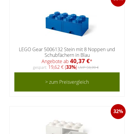
LEGO Gear 5006132 Stein mit 8 Noppen und
Schubfächern in Blau
40,37 €
Angebote ab
*
19,62 € (
33%
)
gespart:
UVP 59,99 €
> zum Preisvergleich
32%