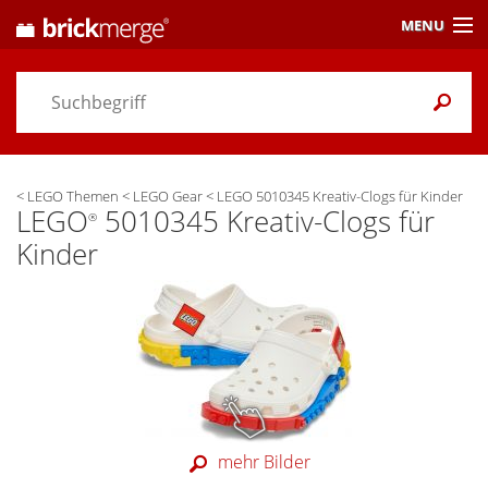
MENU
Preisvergleich
Gutscheine &
Aktuelles
<
LEGO Themen
<
LEGO Gear
<
LEGO 5010345 Kreativ-Clogs für Kinder
Themen
/ Händler
LEGO
5010345 Kreativ-Clogs für
®
Kinder
Alarme
& Wunschlisten
Einstellungen
mehr Bilder