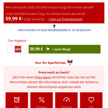
Wie viel kostet LEGO 5010345 Kreativ-Clogs für Kinder aktuell?
LEGO 5010345 Kreativ-Clogs für Kinder kostet aktuell ab
59,99 €
*
(zzgl. Versand).
> hier zur Preisübersicht
Top-Angebot:
59,99 €
> zum Shop!
Nur für
Sparfüchse:
Preis noch zu hoch?
Jetzt hier einen
Preis-Alarm
einrichten oder das Set auf die
Wunschliste setzen! Wir informieren dich, sobald der Artikel zu
deinem Wunschpreis angeboten wird.
Set
Themen
Themen
Set