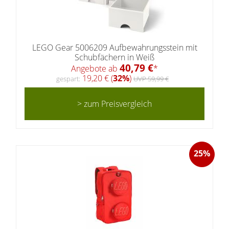
LEGO Gear 5006209 Aufbewahrungsstein mit
Schubfächern in Weiß
40,79 €
Angebote ab
*
19,20 € (
32%
)
gespart:
UVP 59,99 €
> zum Preisvergleich
25%