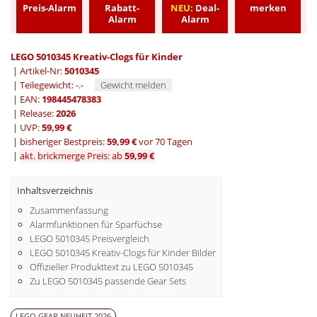
Preis-Alarm
Rabatt-
NEU:
Deal-
merken
Alarm
Alarm
LEGO 5010345 Kreativ-Clogs für Kinder
| Artikel-Nr:
5010345
| Teilegewicht: -.-
Gewicht melden
| EAN:
198445478383
| Release:
2026
| UVP:
59,99 €
|
bisheriger Bestpreis:
59,99 €
vor 70 Tagen
|
akt. brickmerge Preis: ab
59,99 €
Inhaltsverzeichnis
Zusammenfassung
Alarmfunktionen für Sparfüchse
LEGO 5010345 Preisvergleich
LEGO 5010345 Kreativ-Clogs für Kinder Bilder
Offizieller Produkttext zu LEGO 5010345
Zu LEGO 5010345 passende Gear Sets
LEGO GEAR NEUHEIT 2026