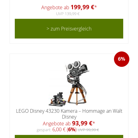
199,99 €
Angebote ab
*
UVP 139,99 €
> zum Preisvergleich
6%
LEGO Disney 43230 Kamera – Hommage an Walt
Disney
93,99 €
Angebote ab
*
6,00 € (
6%
)
gespart:
UVP 99,99 €