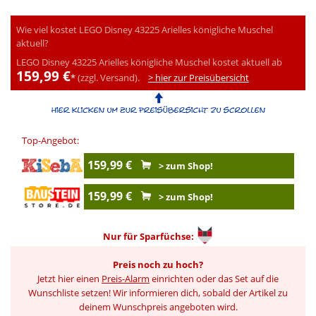
Wie viel kostet LEGO Disney 43225 Arielles königliche Muschel
aktuell?
LEGO Disney 43225 Arielles königliche Muschel kostet aktuell ab
159,99 €
*
(zzgl. Versand).
> hier zur Preisübersicht
Top-Angebot:
159,99 €
> zum Shop!
159,99 €
> zum Shop!
Nur für
Sparfüchse:
Preis noch zu hoch?
Jetzt hier einen
Preis-Alarm
einrichten oder das Set auf die
Wunschliste setzen! Wir informieren dich, sobald der Artikel zu
deinem Wunschpreis angeboten wird.