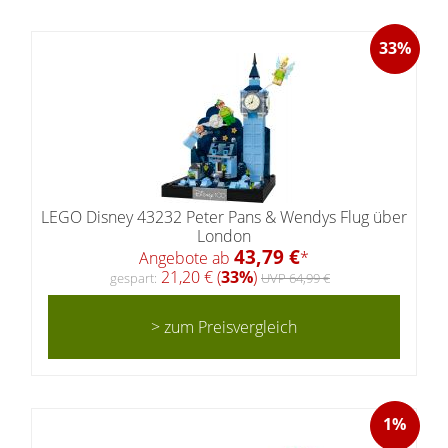
33%
LEGO Disney 43232 Peter Pans & Wendys Flug über
London
43,79 €
Angebote ab
*
21,20 € (
33%
)
gespart:
UVP 64,99 €
> zum Preisvergleich
1%