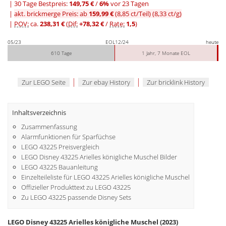
|
30 Tage Bestpreis:
149,75 €
/
6%
vor 23 Tagen
|
akt. brickmerge Preis: ab
159,99 €
(8,85 ct/Teil)
(8,33 ct/g)
|
POV:
ca.
238,31 €
(
Dif:
+78,32 €
/
Rate:
1,5
)
05/23
EOL
12/24
heute
610 Tage
1 Jahr, 7 Monate EOL
|
|
Zur LEGO Seite
Zur ebay History
Zur bricklink History
Inhaltsverzeichnis
Zusammenfassung
Alarmfunktionen für Sparfüchse
LEGO 43225 Preisvergleich
LEGO Disney 43225 Arielles königliche Muschel Bilder
LEGO 43225 Bauanleitung
Einzelteileliste für LEGO 43225 Arielles königliche Muschel
Offizieller Produkttext zu LEGO 43225
Zu LEGO 43225 passende Disney Sets
LEGO Disney 43225 Arielles königliche Muschel (2023)