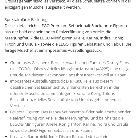
Ursulas geheimnisvolles Versteck. All diese Schauplätze können in der
einzigartigen Muschel ausgestellt werden.
Spektakulärer Blickfang
Dieses detailreiche LEGO Premium-Set beinhalt 5 bekannte Figuren
aus der bald erscheinenden Realverfilmung von Arielle, die
Meerjungfrau – die LEGO Minifiguren Arielle, Karina, Indira, König
Triton und Ursula – sowie die LEGO Figuren Sebastian und Fabius. Die
fertige Muschel ist ein imposantes Ausstellungsstück.
Grandioses Geschenk: Bereite erwachsenen Fans des Disney Films
mit LEGO® | Disney Arielles königliche Muschel (43225) eine riesige
Freude. Mit diesem Set können Fans ihre Kreativität voll ausleben
Imposantes Ausstellungsstück: Die 1.808 Teile aus diesem
detailreichen Set lassen sich zu 3 markanten Bereichen in der
offenen Muschel zusammenfügen. Erschaffe König Tritons
Felsenthron, Arielles Schatzhöhle und Ursulas geheimnisvolles
Versteck
Beliebte Figuren: Das Disney Set basiert auf der bald erscheinenden
Realverfilmung von Arielle, die Meerjungfrau und beinhaltet die
LEGO® Minifiguren Arielle, König Triton, Karina, Indira und Ursula
sowie die LEGO Figuren Sebastian und Fabius
Kreatives Bauprojekt: Jeder Disney Fan darf sich auf ein