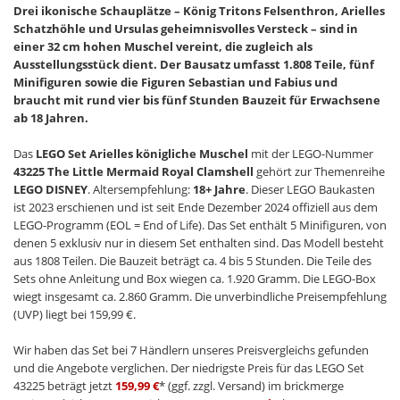
Drei ikonische Schauplätze – König Tritons Felsenthron, Arielles
Schatzhöhle und Ursulas geheimnisvolles Versteck – sind in
einer 32 cm hohen Muschel vereint, die zugleich als
Ausstellungsstück dient. Der Bausatz umfasst 1.808 Teile, fünf
Minifiguren sowie die Figuren Sebastian und Fabius und
braucht mit rund vier bis fünf Stunden Bauzeit für Erwachsene
ab 18 Jahren.
Das
LEGO Set Arielles königliche Muschel
mit der LEGO-Nummer
43225 The Little Mermaid Royal Clamshell
gehört zur Themenreihe
LEGO DISNEY
. Altersempfehlung:
18+ Jahre
. Dieser LEGO Baukasten
ist 2023 erschienen und ist seit Ende Dezember 2024 offiziell aus dem
LEGO-Programm (EOL = End of Life). Das Set enthält 5 Minifiguren, von
denen 5 exklusiv nur in diesem Set enthalten sind. Das Modell besteht
aus 1808 Teilen. Die Bauzeit beträgt ca. 4 bis 5 Stunden. Die Teile des
Sets ohne Anleitung und Box wiegen ca. 1.920 Gramm. Die LEGO-Box
wiegt insgesamt ca. 2.860 Gramm. Die unverbindliche Preisempfehlung
(UVP) liegt bei 159,99 €.
Wir haben das Set bei 7 Händlern unseres Preisvergleichs gefunden
und die Angebote verglichen. Der niedrigste Preis für das LEGO Set
43225 beträgt jetzt
159,99 €
* (ggf. zzgl. Versand) im brickmerge