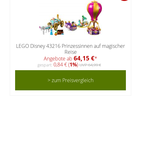
LEGO Disney 43216 Prinzessinnen auf magischer
Reise
64,15 €
Angebote ab
*
0,84 € (
1%
)
gespart:
UVP 64,99 €
> zum Preisvergleich