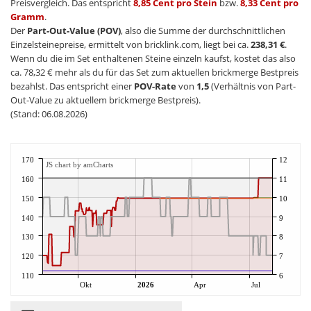
Preisvergleich. Das entspricht
8,85 Cent pro Stein
bzw.
8,33 Cent pro
Gramm
.
Der
Part-Out-Value (POV)
, also die Summe der durchschnittlichen
Einzelsteinepreise, ermittelt von bricklink.com, liegt bei ca.
238,31 €
.
Wenn du die im Set enthaltenen Steine einzeln kaufst, kostet das also
ca. 78,32 € mehr als du für das Set zum aktuellen brickmerge Bestpreis
bezahlst. Das entspricht einer
POV-Rate
von
1,5
(Verhältnis von Part-
Out-Value zu aktuellem brickmerge Bestpreis).
(Stand: 06.08.2026)
170
12
JS chart by amCharts
160
11
150
10
140
9
130
8
120
7
110
6
Okt
2026
Apr
Jul