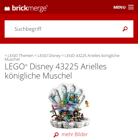
MENU
Preisvergleich
Gutscheine &
Aktuelles
<
LEGO Themen
<
LEGO Disney
<
LEGO 43225 Arielles königliche
Themen
/ Händler
Muschel
LEGO
Disney 43225 Arielles
®
Alarme
& Wunschlisten
königliche Muschel
Einstellungen
mehr Bilder