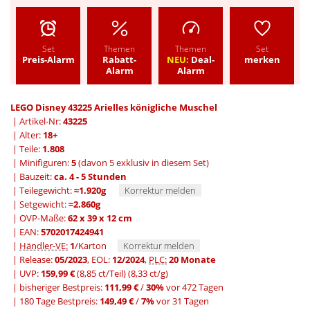
Set
Themen
Themen
Set
Preis-Alarm
Rabatt-
NEU:
Deal-
merken
Alarm
Alarm
LEGO Disney 43225 Arielles königliche Muschel
| Artikel-Nr:
43225
| Alter:
18+
| Teile:
1.808
| Minifiguren:
5
(davon 5 exklusiv in diesem Set)
| Bauzeit:
ca. 4 - 5 Stunden
| Teilegewicht:
≈1.920g
Korrektur melden
| Setgewicht:
≈2.860g
| OVP-Maße:
62 x 39 x 12 cm
| EAN:
5702017424941
|
Händler-VE:
1
/Karton
Korrektur melden
| Release:
05/2023
, EOL:
12/2024
,
PLC:
20 Monate
| UVP:
159,99 €
(8,85 ct/Teil)
(8,33 ct/g)
|
bisheriger Bestpreis:
111,99 €
/
30%
vor 472 Tagen
|
180 Tage Bestpreis:
149,49 €
/
7%
vor 31 Tagen