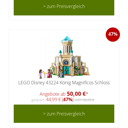
> zum Preisvergleich
47%
LEGO Disney 43224 König Magnificos Schloss
50,00 €
Angebote ab
*
44,99 € (
47%
)
gespart:
UVP 94,99 €
> zum Preisvergleich