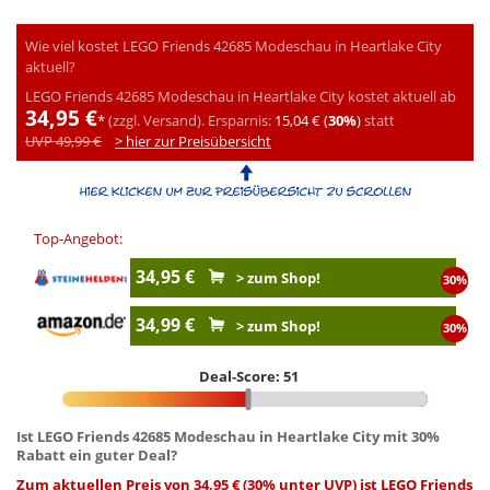
Wie viel kostet LEGO Friends 42685 Modeschau in Heartlake City
aktuell?
LEGO Friends 42685 Modeschau in Heartlake City kostet aktuell ab
34,95 €
*
(zzgl. Versand).
Ersparnis:
15,04 € (
30%
)
statt
UVP 49,99 €
> hier zur Preisübersicht
Top-Angebot:
34,95 €
> zum Shop!
30%
34,99 €
> zum Shop!
30%
Deal-Score: 51
Ist LEGO Friends 42685 Modeschau in Heartlake City mit 30%
Rabatt ein guter Deal?
Zum aktuellen Preis von 34,95 € (30% unter UVP) ist LEGO Friends