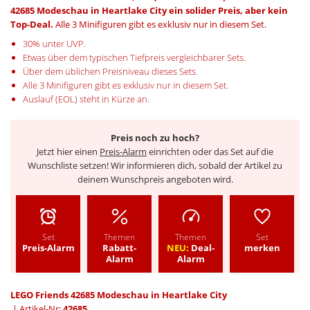
42685 Modeschau in Heartlake City ein solider Preis, aber kein
Top-Deal.
Alle 3 Minifiguren gibt es exklusiv nur in diesem Set.
30% unter UVP.
Etwas über dem typischen Tiefpreis vergleichbarer Sets.
Über dem üblichen Preisniveau dieses Sets.
Alle 3 Minifiguren gibt es exklusiv nur in diesem Set.
Auslauf (EOL) steht in Kürze an.
Preis noch zu hoch?
Jetzt hier einen
Preis-Alarm
einrichten oder das Set auf die
Wunschliste setzen! Wir informieren dich, sobald der Artikel zu
deinem Wunschpreis angeboten wird.
Set
Themen
Themen
Set
Preis-Alarm
Rabatt-
NEU:
Deal-
merken
Alarm
Alarm
LEGO Friends 42685 Modeschau in Heartlake City
| Artikel-Nr:
42685