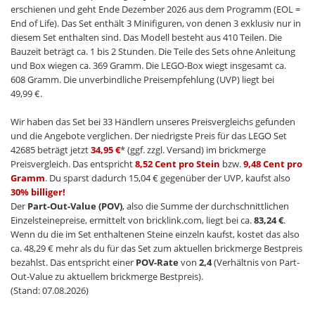
erschienen und geht Ende Dezember 2026 aus dem Programm (EOL =
End of Life). Das Set enthält 3 Minifiguren, von denen 3 exklusiv nur in
diesem Set enthalten sind. Das Modell besteht aus 410 Teilen. Die
Bauzeit beträgt ca. 1 bis 2 Stunden. Die Teile des Sets ohne Anleitung
und Box wiegen ca. 369 Gramm. Die LEGO-Box wiegt insgesamt ca.
608 Gramm. Die unverbindliche Preisempfehlung (UVP) liegt bei
49,99 €.
Wir haben das Set bei 33 Händlern unseres Preisvergleichs gefunden
und die Angebote verglichen. Der niedrigste Preis für das LEGO Set
42685 beträgt jetzt
34,95 €
* (ggf. zzgl. Versand) im brickmerge
Preisvergleich. Das entspricht
8,52 Cent pro Stein
bzw.
9,48 Cent pro
Gramm
. Du sparst dadurch 15,04 € gegenüber der UVP, kaufst also
30% billiger!
Der
Part-Out-Value (POV)
, also die Summe der durchschnittlichen
Einzelsteinepreise, ermittelt von bricklink.com, liegt bei ca.
83,24 €
.
Wenn du die im Set enthaltenen Steine einzeln kaufst, kostet das also
ca. 48,29 € mehr als du für das Set zum aktuellen brickmerge Bestpreis
bezahlst. Das entspricht einer
POV-Rate
von
2,4
(Verhältnis von Part-
Out-Value zu aktuellem brickmerge Bestpreis).
(Stand: 07.08.2026)