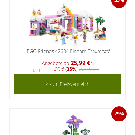
35%
LEGO Friends 42684 Einhorn-Traumcafé
25,99 €
Angebote ab
*
14,00 € (
35%
)
gespart:
UVP 39,99 €
> zum Preisvergleich
29%