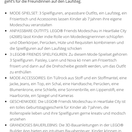
geht’s für die Freundinnen auf den Laufsteg.
MODE-SPIELSET: 3 Spielfiguren, anpassbare Outfits, ein Laufsteg, ein
Frisiertisch und Accessoires lassen Kinder ab 7 Jahren ihre eigene
Modeschau veranstalten
ANPASSBARE OUTFITS: LEGO® Friends Modeschau in Heartlake City
(42685) lässt Kinder indie Rolle von Modedesignerinnen schlüpfen
und Oberkörper, Perücken, Hüte und Requisiten kombinieren und
die Spielfiguren auf den Laufsteg schicken
3 LEGO® FRIENDS SPIELFIGUREN: Zu diesem Mode-Spielset gehören
3 Spielfiguren. Paisley, Liann und Nova kö nnen am Frisiertisch
frisiert und dann auf die Drehscheibe gestellt werden, um das Outfit
zu enthüllen
MODE-ACCESSOIRES: Ein Tüllrock aus Stoff und ein Stoffmantel, eine
Jacke, Jeans, ein Top, ein Schal, eine Handtasche, Perücken, eine
Blumenkrone, eine Schleife, eine Sonnenbrille, ein Lippenstift, eine
Haarbürste, ein Spiegel und Kameras
GESCHENKIDEE: Die LEGO® Friends Modeschau in Heartlake City ist
ein tolles Geburtstagsgeschenk für Kinder ab 7 Jahren, die
Rollenspiele lieben und ihre Spielfiguren gerne kreativ und modisch
anziehen
GRANDIOSES BAUERLEBNIS: Die 3D-Bauanleitungen in der LEGO®
Builder App bieten ein intuitives Bauabenteuer. Kinder können in