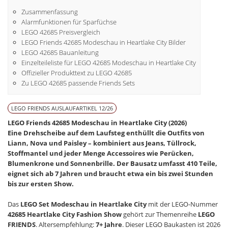
Zusammenfassung
Alarmfunktionen für Sparfüchse
LEGO 42685 Preisvergleich
LEGO Friends 42685 Modeschau in Heartlake City Bilder
LEGO 42685 Bauanleitung
Einzelteileliste für LEGO 42685 Modeschau in Heartlake City
Offizieller Produkttext zu LEGO 42685
Zu LEGO 42685 passende Friends Sets
LEGO FRIENDS AUSLAUFARTIKEL 12/26
LEGO Friends 42685 Modeschau in Heartlake City (2026)
Eine Drehscheibe auf dem Laufsteg enthüllt die Outfits von
Liann, Nova und Paisley – kombiniert aus Jeans, Tüllrock,
Stoffmantel und jeder Menge Accessoires wie Perücken,
Blumenkrone und Sonnenbrille. Der Bausatz umfasst 410 Teile,
eignet sich ab 7 Jahren und braucht etwa ein bis zwei Stunden
bis zur ersten Show.
Das
LEGO Set Modeschau in Heartlake City
mit der LEGO-Nummer
42685 Heartlake City Fashion Show
gehört zur Themenreihe
LEGO
FRIENDS
. Altersempfehlung:
7+ Jahre
. Dieser LEGO Baukasten ist 2026