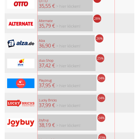
OTTO
35,55 €
> hier klicken!
28%
Alternate
35,79 €
> hier klicken!
26%
Alza
36,90 €
> hier klicken!
25%
duo-Shop
37,42 €
> hier klicken!
24%
Playzeug
37,95 €
> hier klicken!
24%
Lucky Bricks
37,99 €
> hier klicken!
24%
Joybuy
38,19 €
> hier klicken!
23%