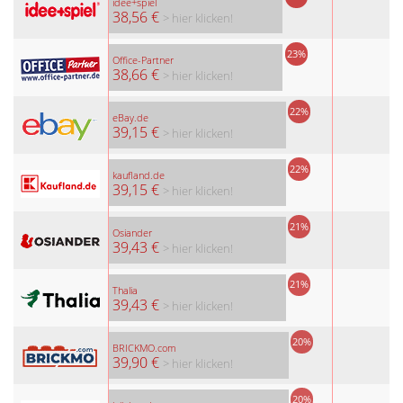
idee+spiel
38,56 €
> hier klicken!
23%
Office-Partner
38,66 €
> hier klicken!
22%
eBay.de
39,15 €
> hier klicken!
22%
kaufland.de
39,15 €
> hier klicken!
21%
Osiander
39,43 €
> hier klicken!
21%
Thalia
39,43 €
> hier klicken!
20%
BRICKMO.com
39,90 €
> hier klicken!
20%