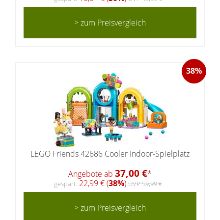
> zum Preisvergleich
38%
LEGO Friends 42686 Cooler Indoor-Spielplatz
37,00 €
Angebote ab
*
22,99 € (
38%
)
gespart:
UVP 59,99 €
> zum Preisvergleich