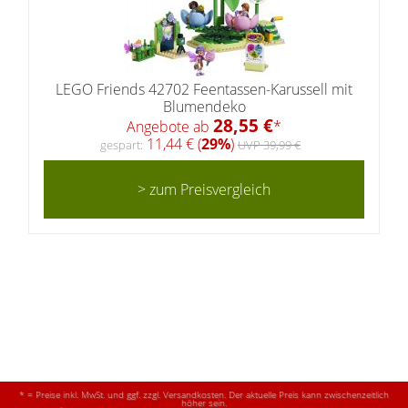
LEGO Friends 42702 Feentassen-Karussell mit
Blumendeko
28,55 €
Angebote ab
*
11,44 € (
29%
)
gespart:
UVP 39,99 €
> zum Preisvergleich
* = Preise inkl. MwSt. und ggf. zzgl. Versandkosten. Der aktuelle Preis kann zwischenzeitlich
höher sein.