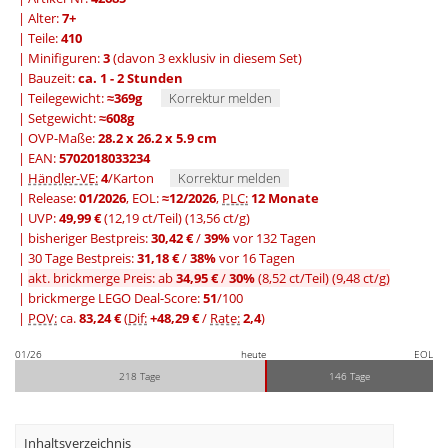
| Alter:
7+
| Teile:
410
| Minifiguren:
3
(davon 3 exklusiv in diesem Set)
| Bauzeit:
ca. 1 - 2 Stunden
| Teilegewicht:
≈369g
Korrektur melden
| Setgewicht:
≈608g
| OVP-Maße:
28.2 x 26.2 x 5.9 cm
| EAN:
5702018033234
|
Händler-VE:
4
/Karton
Korrektur melden
| Release:
01/2026
, EOL:
≈12/2026
,
PLC:
12 Monate
| UVP:
49,99 €
(12,19 ct/Teil)
(13,56 ct/g)
|
bisheriger Bestpreis:
30,42 €
/
39%
vor 132 Tagen
|
30 Tage Bestpreis:
31,18 €
/
38%
vor 16 Tagen
|
akt. brickmerge Preis: ab
34,95 €
/
30%
(8,52 ct/Teil)
(9,48 ct/g)
| brickmerge LEGO Deal-Score:
51
/100
|
POV:
ca.
83,24 €
(
Dif:
+48,29 €
/
Rate:
2,4
)
01/26
heute
EOL
218 Tage
146 Tage
Inhaltsverzeichnis