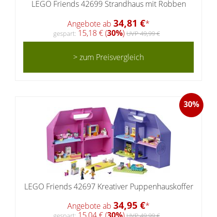
LEGO Friends 42699 Strandhaus mit Robben
34,81 €
Angebote ab
*
15,18 € (
30%
)
gespart:
UVP 49,99 €
> zum Preisvergleich
30%
LEGO Friends 42697 Kreativer Puppenhauskoffer
34,95 €
Angebote ab
*
15,04 € (
30%
)
gespart:
UVP 49,99 €