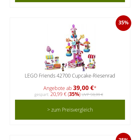
35%
LEGO Friends 42700 Cupcake-Riesenrad
39,00 €
Angebote ab
*
20,99 € (
35%
)
gespart:
UVP 59,99 €
> zum Preisvergleich