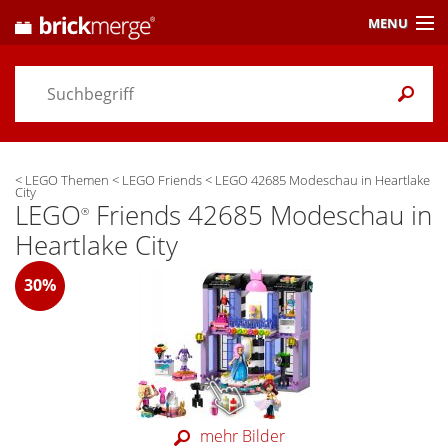
MENU
Preisvergleich
Gutscheine &
Aktuelles
<
LEGO Themen
<
LEGO Friends
<
LEGO 42685 Modeschau in Heartlake
Themen
/ Händler
City
LEGO
Friends 42685 Modeschau in
®
Alarme
& Wunschlisten
Heartlake City
Einstellungen
30%
mehr Bilder