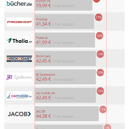
bücher.de
39,99 €
> hier klicken!
17%
Proshop
41,34 €
> hier klicken!
16%
Thalia.at
41,99 €
> hier klicken!
15%
BrickCoast
42,45 €
> hier klicken!
15%
JB Spielwaren
42,49 €
> hier klicken!
15%
cw-mobile.de
42,49 €
> hier klicken!
11%
JACOB
44,38 €
> hier klicken!
5%