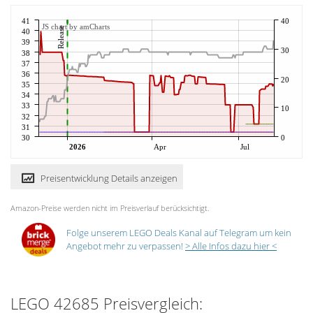
41
40
JS chart by amCharts
Release
40
39
30
38
37
36
20
35
34
33
10
32
31
30
0
2026
Apr
Jul
Preisentwicklung Details anzeigen
Amazon-Preise werden nicht im Preisverlauf berücksichtigt.
Folge unserem LEGO Deals Kanal auf Telegram um kein
Angebot mehr zu verpassen!
> Alle Infos dazu hier <
LEGO 42685 Preisvergleich: