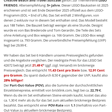
Creative Beach and Travel Suitcase
gehört zur Themenreihe
LEGO
FRIENDS
. Altersempfehlung:
5+ Jahre
. Dieser LEGO Baukasten ist 2025
erschienen und ist seit Ende Dezember 2025 offiziell aus dem LEGO-
Programm (EOL = End of Life). Das Set enthält 2 Minifiguren, von
denen 2 exklusiv nur in diesem Set enthalten sind. Das Modell besteht
aus 188 Teilen. Die Bauzeit beträgt weniger als eine Stunde. Designt
wurde es von Bas Brederode und Tom Gerardin. Die Teile des Sets
ohne Anleitung und Box wiegen ca. 166 Gramm. Die LEGO-Box wiegt
insgesamt ca. 793 Gramm. Die unverbindliche Preisempfehlung (UVP)
liegt bei 29,99 €.
Wir haben das Set bei 6 Händlern unseres Preisvergleichs gefunden
und die Angebote verglichen. Der niedrigste Preis für das LEGO Set
42672 beträgt jetzt
21,49 €
* (ggf. zzgl. Versand) im brickmerge
Preisvergleich. Das entspricht
11,43 Cent pro Stein
bzw.
12,91 Cent
pro Gramm
. Du sparst dadurch 8,50 € gegenüber der UVP, kaufst also
28% billiger!
Der
Part-Out-Value (POV)
, also die Summe der durchschnittlichen
Einzelsteinepreise, ermittelt von bricklink.com, liegt bei ca.
22,79 €
.
Wenn du die im Set enthaltenen Steine einzeln kaufst, kostet das also
ca. 1,30 € mehr als du für das Set zum aktuellen brickmerge Bestpreis
bezahlst. Das entspricht einer
POV-Rate
von
1,1
(Verhältnis von Part-
Out-Value zu aktuellem brickmerge Bestpreis).