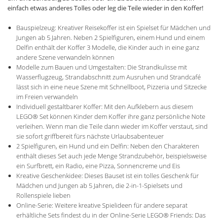
einfach etwas anderes Tolles oder leg die Teile wieder in den Koffer!
Bauspielzeug: Kreativer Reisekoffer ist ein Spielset für Mädchen und
Jungen ab 5 Jahren. Neben 2 Spielfiguren, einem Hund und einem
Delfin enthält der Koffer 3 Modelle, die Kinder auch in eine ganz
andere Szene verwandeln können
Modelle zum Bauen und Umgestalten: Die Strandkulisse mit
Wasserflugzeug, Strandabschnitt zum Ausruhen und Strandcafé
lässt sich in eine neue Szene mit Schnellboot, Pizzeria und Sitzecke
im Freien verwandeln
Individuell gestaltbarer Koffer: Mit den Aufklebern aus diesem
LEGO® Set können Kinder dem Koffer ihre ganz persönliche Note
verleihen. Wenn man die Teile dann wieder im Koffer verstaut, sind
sie sofort griffbereit fürs nächste Urlaubsabenteuer
2 Spielfiguren, ein Hund und ein Delfin: Neben den Charakteren
enthält dieses Set auch jede Menge Strandzubehör, beispielsweise
ein Surfbrett, ein Radio, eine Pizza, Sonnencreme und Eis
Kreative Geschenkidee: Dieses Bauset ist ein tolles Geschenk für
Mädchen und Jungen ab 5 Jahren, die 2-in-1-Spielsets und
Rollenspiele lieben
Online-Serie: Weitere kreative Spielideen für andere separat
erhältliche Sets findest du in der Online-Serie LEGO® Friends: Das