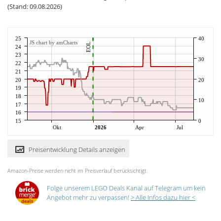
(Stand: 09.08.2026)
25
40
JS chart by amCharts
EOL
24
23
30
22
21
20
20
19
18
10
17
16
15
0
Okt
2026
Apr
Jul
Preisentwicklung Details anzeigen
Amazon-Preise werden nicht im Preisverlauf berücksichtigt.
Folge unserem LEGO Deals Kanal auf Telegram um kein
Angebot mehr zu verpassen!
> Alle Infos dazu hier <