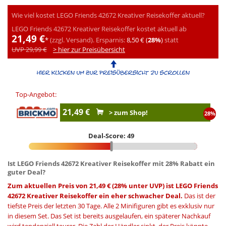
Wie viel kostet LEGO Friends 42672 Kreativer Reisekoffer aktuell?
LEGO Friends 42672 Kreativer Reisekoffer kostet aktuell ab
21,49 €
*
(zzgl. Versand).
Ersparnis:
8,50 € (
28%
)
statt
UVP 29,99 €
> hier zur Preisübersicht
Top-Angebot:
21,49 €
> zum Shop!
28%
Deal-Score: 49
Ist LEGO Friends 42672 Kreativer Reisekoffer mit 28% Rabatt ein
guter Deal?
Zum aktuellen Preis von 21,49 € (28% unter UVP) ist LEGO Friends
42672 Kreativer Reisekoffer ein eher schwacher Deal.
Das ist der
tiefste Preis der letzten 30 Tage. Alle 2 Minifiguren gibt es exklusiv nur
in diesem Set. Das Set ist bereits ausgelaufen, ein späterer Nachkauf
wird tendenziell teurer. Die Zahl der Händler sinkt, der Preis könnte