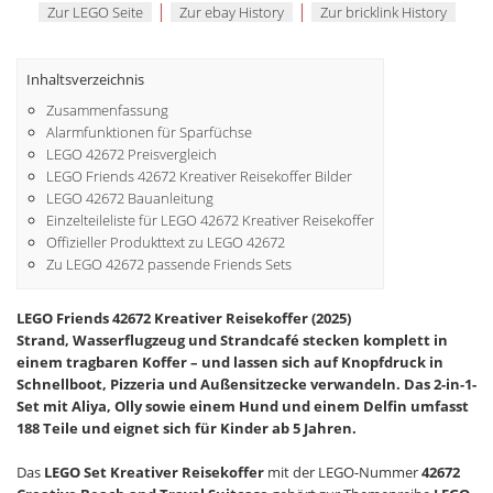
|
|
Zur LEGO Seite
Zur ebay History
Zur bricklink History
Inhaltsverzeichnis
Zusammenfassung
Alarmfunktionen für Sparfüchse
LEGO 42672 Preisvergleich
LEGO Friends 42672 Kreativer Reisekoffer Bilder
LEGO 42672 Bauanleitung
Einzelteileliste für LEGO 42672 Kreativer Reisekoffer
Offizieller Produkttext zu LEGO 42672
Zu LEGO 42672 passende Friends Sets
LEGO Friends 42672 Kreativer Reisekoffer (2025)
Strand, Wasserflugzeug und Strandcafé stecken komplett in
einem tragbaren Koffer – und lassen sich auf Knopfdruck in
Schnellboot, Pizzeria und Außensitzecke verwandeln. Das 2-in-1-
Set mit Aliya, Olly sowie einem Hund und einem Delfin umfasst
188 Teile und eignet sich für Kinder ab 5 Jahren.
Das
LEGO Set Kreativer Reisekoffer
mit der LEGO-Nummer
42672