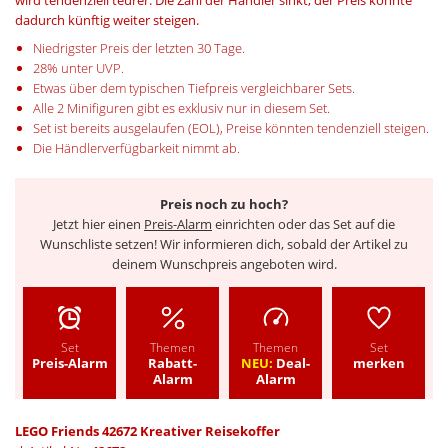
dadurch künftig weiter steigen.
Niedrigster Preis der letzten 30 Tage.
28% unter UVP.
Etwas über dem typischen Tiefpreis vergleichbarer Sets.
Alle 2 Minifiguren gibt es exklusiv nur in diesem Set.
Set ist bereits ausgelaufen (EOL), Preise könnten tendenziell steigen.
Die Händlerverfügbarkeit nimmt ab.
Preis noch zu hoch?
Jetzt hier einen
Preis-Alarm
einrichten oder das Set auf die
Wunschliste setzen! Wir informieren dich, sobald der Artikel zu
deinem Wunschpreis angeboten wird.
Set
Themen
Themen
Set
Preis-Alarm
Rabatt-
NEU:
Deal-
merken
Alarm
Alarm
LEGO Friends 42672 Kreativer Reisekoffer