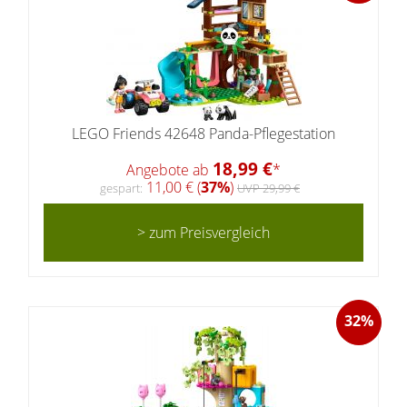
LEGO Friends 42648 Panda-Pflegestation
18,99 €
Angebote ab
*
11,00 € (
37%
)
gespart:
UVP 29,99 €
> zum Preisvergleich
32%