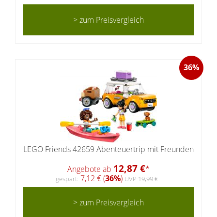
> zum Preisvergleich
36%
LEGO Friends 42659 Abenteuertrip mit Freunden
12,87 €
Angebote ab
*
7,12 € (
36%
)
gespart:
UVP 19,99 €
> zum Preisvergleich