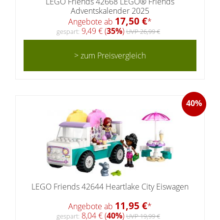
LEGO Friends 42668 LEGO® Friends
Adventskalender 2025
17,50 €
Angebote ab
*
9,49 € (
35%
)
gespart:
UVP 26,99 €
> zum Preisvergleich
40%
LEGO Friends 42644 Heartlake City Eiswagen
11,95 €
Angebote ab
*
8,04 € (
40%
)
gespart:
UVP 19,99 €