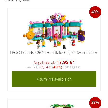
40%
LEGO Friends 42649 Heartlake City Süßwarenladen
17,95 €
Angebote ab
*
12,04 € (
40%
)
gespart:
UVP 29,99 €
> zum Preisvergleich
37%