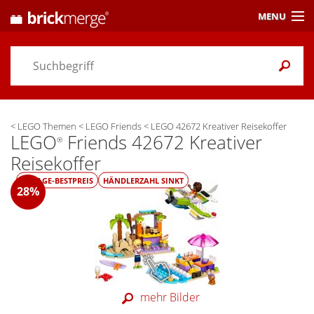
MENU
Preisvergleich
Gutscheine &
Aktuelles
<
LEGO Themen
<
LEGO Friends
<
LEGO 42672 Kreativer Reisekoffer
Themen
/ Händler
LEGO
Friends 42672 Kreativer
®
Reisekoffer
Alarme
& Wunschlisten
30-TAGE-BESTPREIS
HÄNDLERZAHL SINKT
28%
Einstellungen
mehr Bilder