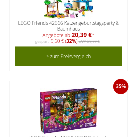
LEGO Friends 42666 Katzengeburtstagsparty &
Baumhaus
20,39 €
Angebote ab
*
9,60 € (
32%
)
gespart:
UVP 29,99 €
> zum Preisvergleich
35%