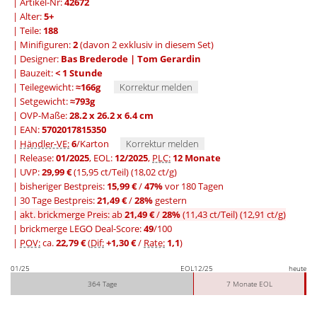
| Artikel-Nr:
42672
| Alter:
5+
| Teile:
188
| Minifiguren:
2
(davon 2 exklusiv in diesem Set)
| Designer:
Bas Brederode | Tom Gerardin
| Bauzeit:
< 1 Stunde
| Teilegewicht:
≈166g
Korrektur melden
| Setgewicht:
≈793g
| OVP-Maße:
28.2 x 26.2 x 6.4 cm
| EAN:
5702017815350
|
Händler-VE:
6
/Karton
Korrektur melden
| Release:
01/2025
, EOL:
12/2025
,
PLC:
12 Monate
| UVP:
29,99 €
(15,95 ct/Teil)
(18,02 ct/g)
|
bisheriger Bestpreis:
15,99 €
/
47%
vor 180 Tagen
|
30 Tage Bestpreis:
21,49 €
/
28%
gestern
|
akt. brickmerge Preis: ab
21,49 €
/
28%
(11,43 ct/Teil)
(12,91 ct/g)
| brickmerge LEGO Deal-Score:
49
/100
|
POV:
ca.
22,79 €
(
Dif:
+1,30 €
/
Rate:
1,1
)
01/25
EOL
12/25
heute
364 Tage
7 Monate EOL