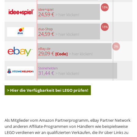
18%
idee+spiel
24,59 €
> hier klicken!
18%
duo-Shop
24,59 €
> hier klicken!
3%
eBay.de
29,09 €
[Code]
> hier klicken!
Steinehelden
31,44 €
> hier klicken!
> Hier die Verfügbarkeit bei LEGO prüfen!
Als Mitglieder vom Amazon Partnerprogramm, eBay Partner Network
und anderen Affiliate-Programmen von Händlern wie beispielsweise
LEGO verdienen wir an qualifizierten Verkäufen, die ihr über Links zu