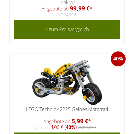
Lenkrad
99,99 €
Angebote ab
*
UVP 24,99 €
> zum Preisvergleich
40%
LEGO Technic 42225 Gelbes Motorrad
5,99 €
Angebote ab
*
4,00 € (
40%
)
gespart:
UVP 9,99 €