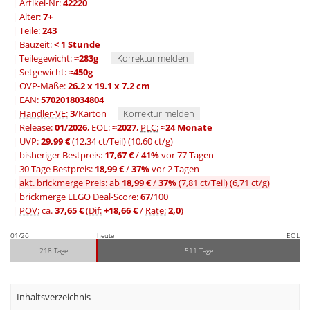
| Artikel-Nr:
42220
| Alter:
7+
| Teile:
243
| Bauzeit:
< 1 Stunde
| Teilegewicht:
≈283g
Korrektur melden
| Setgewicht:
≈450g
| OVP-Maße:
26.2 x 19.1 x 7.2 cm
| EAN:
5702018034804
|
Händler-VE:
3
/Karton
Korrektur melden
| Release:
01/2026
, EOL:
≈2027
,
PLC:
≈24 Monate
| UVP:
29,99 €
(12,34 ct/Teil)
(10,60 ct/g)
|
bisheriger Bestpreis:
17,67 €
/
41%
vor 77 Tagen
|
30 Tage Bestpreis:
18,99 €
/
37%
vor 2 Tagen
|
akt. brickmerge Preis: ab
18,99 €
/
37%
(7,81 ct/Teil)
(6,71 ct/g)
| brickmerge LEGO Deal-Score:
67
/100
|
POV:
ca.
37,65 €
(
Dif:
+18,66 €
/
Rate:
2,0
)
01/26
heute
EOL
218 Tage
511 Tage
Inhaltsverzeichnis