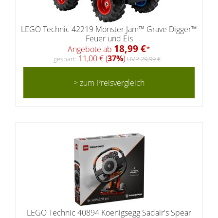
LEGO Technic 42219 Monster Jam™ Grave Digger™
Feuer und Eis
18,99 €
Angebote ab
*
11,00 € (
37%
)
gespart:
UVP 29,99 €
> zum Preisvergleich
LEGO Technic 40894 Koenigsegg Sadair's Spear