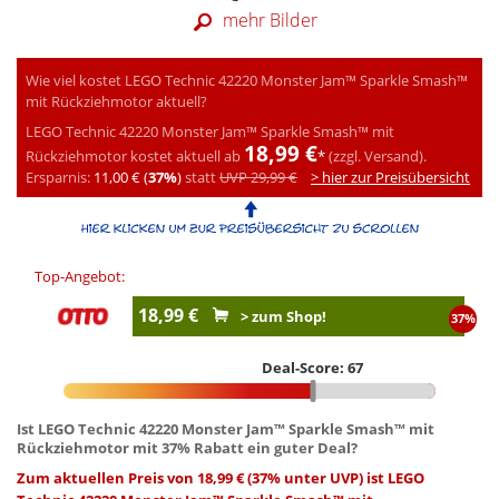
mehr Bilder
Wie viel kostet LEGO Technic 42220 Monster Jam™ Sparkle Smash™
mit Rückziehmotor aktuell?
LEGO Technic 42220 Monster Jam™ Sparkle Smash™ mit
18,99 €
Rückziehmotor kostet aktuell ab
*
(zzgl. Versand).
Ersparnis:
11,00 € (
37%
)
statt
UVP 29,99 €
> hier zur Preisübersicht
Top-Angebot:
18,99 €
> zum Shop!
37%
Deal-Score: 67
Ist LEGO Technic 42220 Monster Jam™ Sparkle Smash™ mit
Rückziehmotor mit 37% Rabatt ein guter Deal?
Zum aktuellen Preis von 18,99 € (37% unter UVP) ist LEGO