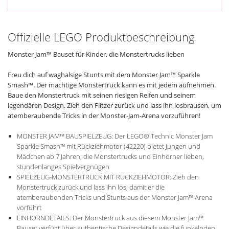
Offizielle LEGO Produktbeschreibung
Monster Jam™ Bauset für Kinder, die Monstertrucks lieben
Freu dich auf waghalsige Stunts mit dem Monster Jam™ Sparkle
Smash™. Der mächtige Monstertruck kann es mit jedem aufnehmen.
Baue den Monstertruck mit seinen riesigen Reifen und seinem
legendären Design. Zieh den Flitzer zurück und lass ihn losbrausen, um
atemberaubende Tricks in der Monster-Jam-Arena vorzuführen!
MONSTER JAM™ BAUSPIELZEUG: Der LEGO® Technic Monster Jam
Sparkle Smash™ mit Rückziehmotor (42220) bietet Jungen und
Mädchen ab 7 Jahren, die Monstertrucks und Einhörner lieben,
stundenlanges Spielvergnügen
SPIELZEUG-MONSTERTRUCK MIT RÜCKZIEHMOTOR: Zieh den
Monstertruck zurück und lass ihn los, damit er die
atemberaubenden Tricks und Stunts aus der Monster Jam™ Arena
vorführt
EINHORNDETAILS: Der Monstertruck aus diesem Monster Jam™
Bauset verfügt über authentische Designdetails wie die funkelnden