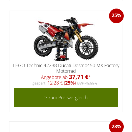
25%
LEGO Technic 42238 Ducati Desmo450 MX Factory
Motorrad
37,71 €
Angebote ab
*
12,28 € (
25%
)
gespart:
UVP 49,99 €
> zum Preisvergleich
28%