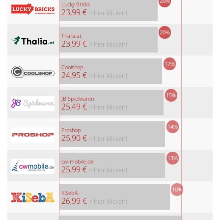
20%
Lucky Bricks
23,99 €
> hier klicken!
20%
Thalia.at
23,99 €
> hier klicken!
17%
Coolshop
24,95 €
> hier klicken!
15%
JB Spielwaren
25,49 €
> hier klicken!
14%
Proshop
25,90 €
> hier klicken!
13%
cw-mobile.de
25,99 €
> hier klicken!
10%
KiSebA
26,99 €
> hier klicken!