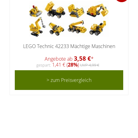
LEGO Technic 42233 Mächtige Maschinen
3,58 €
Angebote ab
*
1,41 € (
28%
)
gespart:
UVP 4,99 €
> zum Preisvergleich