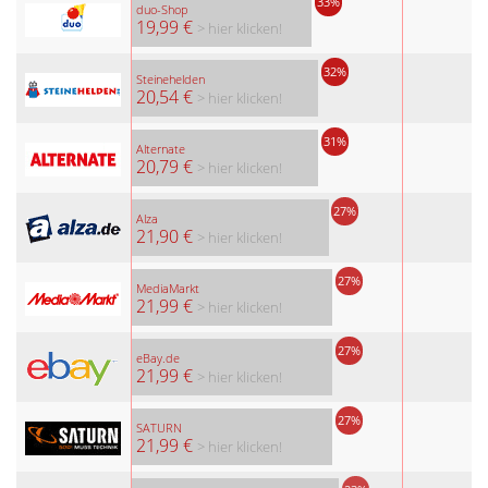
33%
duo-Shop
19,99 €
> hier klicken!
32%
Steinehelden
20,54 €
> hier klicken!
31%
Alternate
20,79 €
> hier klicken!
27%
Alza
21,90 €
> hier klicken!
27%
MediaMarkt
21,99 €
> hier klicken!
27%
eBay.de
21,99 €
> hier klicken!
27%
SATURN
21,99 €
> hier klicken!