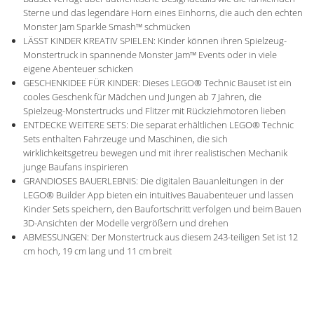
Sterne und das legendäre Horn eines Einhorns, die auch den echten
Monster Jam Sparkle Smash™ schmücken
LÄSST KINDER KREATIV SPIELEN: Kinder können ihren Spielzeug-
Monstertruck in spannende Monster Jam™ Events oder in viele
eigene Abenteuer schicken
GESCHENKIDEE FÜR KINDER: Dieses LEGO® Technic Bauset ist ein
cooles Geschenk für Mädchen und Jungen ab 7 Jahren, die
Spielzeug-Monstertrucks und Flitzer mit Rückziehmotoren lieben
ENTDECKE WEITERE SETS: Die separat erhältlichen LEGO® Technic
Sets enthalten Fahrzeuge und Maschinen, die sich
wirklichkeitsgetreu bewegen und mit ihrer realistischen Mechanik
junge Baufans inspirieren
GRANDIOSES BAUERLEBNIS: Die digitalen Bauanleitungen in der
LEGO® Builder App bieten ein intuitives Bauabenteuer und lassen
Kinder Sets speichern, den Baufortschritt verfolgen und beim Bauen
3D-Ansichten der Modelle vergrößern und drehen
ABMESSUNGEN: Der Monstertruck aus diesem 243-teiligen Set ist 12
cm hoch, 19 cm lang und 11 cm breit