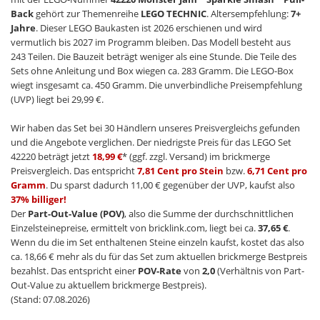
Back
gehört zur Themenreihe
LEGO TECHNIC
. Altersempfehlung:
7+
Jahre
. Dieser LEGO Baukasten ist 2026 erschienen und wird
vermutlich bis 2027 im Programm bleiben. Das Modell besteht aus
243 Teilen. Die Bauzeit beträgt weniger als eine Stunde. Die Teile des
Sets ohne Anleitung und Box wiegen ca. 283 Gramm. Die LEGO-Box
wiegt insgesamt ca. 450 Gramm. Die unverbindliche Preisempfehlung
(UVP) liegt bei 29,99 €.
Wir haben das Set bei 30 Händlern unseres Preisvergleichs gefunden
und die Angebote verglichen. Der niedrigste Preis für das LEGO Set
42220 beträgt jetzt
18,99 €
* (ggf. zzgl. Versand) im brickmerge
Preisvergleich. Das entspricht
7,81 Cent pro Stein
bzw.
6,71 Cent pro
Gramm
. Du sparst dadurch 11,00 € gegenüber der UVP, kaufst also
37% billiger!
Der
Part-Out-Value (POV)
, also die Summe der durchschnittlichen
Einzelsteinepreise, ermittelt von bricklink.com, liegt bei ca.
37,65 €
.
Wenn du die im Set enthaltenen Steine einzeln kaufst, kostet das also
ca. 18,66 € mehr als du für das Set zum aktuellen brickmerge Bestpreis
bezahlst. Das entspricht einer
POV-Rate
von
2,0
(Verhältnis von Part-
Out-Value zu aktuellem brickmerge Bestpreis).
(Stand: 07.08.2026)