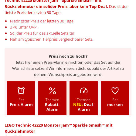
Technic 42220 Monster Jam™ Sparkle Smash™ mit
Rückziehmotor ein solider Preis, aber kein Top-Deal.
Das ist der
tiefste Preis der letzten 30 Tage.
Niedrigster Preis der letzten 30 Tage.
37% unter UVP.
Solider Preis für das aktuelle Setalter.
Nah am typischen Tiefpreis vergleichbarer Sets.
Preis noch zu hoch?
Jetzt hier einen
Preis-Alarm
einrichten oder das Set auf die
Wunschliste setzen! Wir informieren dich, sobald der Artikel zu
deinem Wunschpreis angeboten wird.
Set
Themen
Themen
Set
Preis-Alarm
Rabatt-
NEU:
Deal-
merken
Alarm
Alarm
LEGO Technic 42220 Monster Jam™ Sparkle Smash™ mit
Rückziehmotor