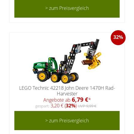
> zum Preisvergleich
32%
LEGO Technic 42218 John Deere 1470H Rad-
Harvester
6,79 €
Angebote ab
*
3,20 € (
32%
)
gespart:
UVP 9,99 €
> zum Preisvergleich