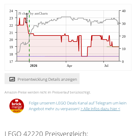
24
40
JS chart by amCharts
Release
23
30
22
21
20
20
19
10
18
17
0
2026
Apr
Jul
Preisentwicklung Details anzeigen
Amazon-Preise werden nicht im Preisverlauf berücksichtigt.
Folge unserem LEGO Deals Kanal auf Telegram um kein
Angebot mehr zu verpassen!
> Alle Infos dazu hier <
LEGO 42220 Preisvergleich: