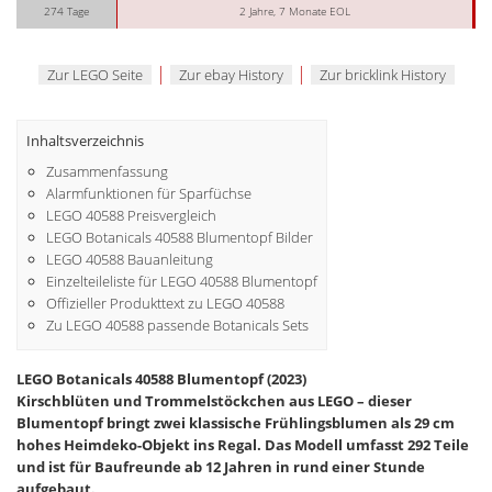
274 Tage
2 Jahre, 7 Monate EOL
|
|
Zur LEGO Seite
Zur ebay History
Zur bricklink History
Inhaltsverzeichnis
Zusammenfassung
Alarmfunktionen für Sparfüchse
LEGO 40588 Preisvergleich
LEGO Botanicals 40588 Blumentopf Bilder
LEGO 40588 Bauanleitung
Einzelteileliste für LEGO 40588 Blumentopf
Offizieller Produkttext zu LEGO 40588
Zu LEGO 40588 passende Botanicals Sets
LEGO Botanicals 40588 Blumentopf (2023)
Kirschblüten und Trommelstöckchen aus LEGO – dieser
Blumentopf bringt zwei klassische Frühlingsblumen als 29 cm
hohes Heimdeko-Objekt ins Regal. Das Modell umfasst 292 Teile
und ist für Baufreunde ab 12 Jahren in rund einer Stunde
aufgebaut.