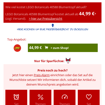
Wie viel kostet LEGO Botanicals 40588 Blumentopf aktuell?
44,99 €
LEGO Botanicals 40588 Blumentopf kostet aktuell ab
*
(zzgl. Versand).
> hier zur Preisübersicht
Top-Angebot:
44,99 €
> zum Shop!
Nur für
Sparfüchse:
Preis noch zu hoch?
Jetzt hier einen
Preis-Alarm
einrichten oder das Set auf die
Wunschliste setzen! Wir informieren dich, sobald der Artikel zu
deinem Wunschpreis angeboten wird.
Set
Themen
Themen
Set