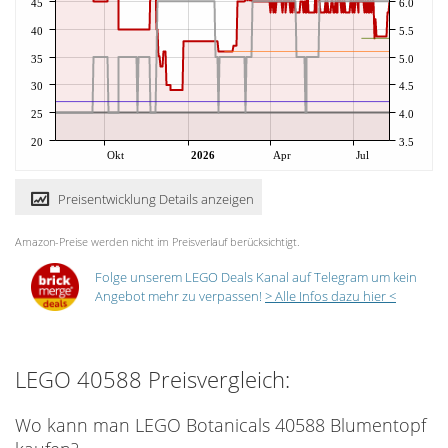
45
6.0
40
5.5
35
5.0
30
4.5
25
4.0
20
3.5
Okt
2026
Apr
Jul
Preisentwicklung Details anzeigen
Amazon-Preise werden nicht im Preisverlauf berücksichtigt.
Folge unserem LEGO Deals Kanal auf Telegram um kein
Angebot mehr zu verpassen!
> Alle Infos dazu hier <
LEGO 40588 Preisvergleich:
Wo kann man LEGO Botanicals 40588 Blumentopf