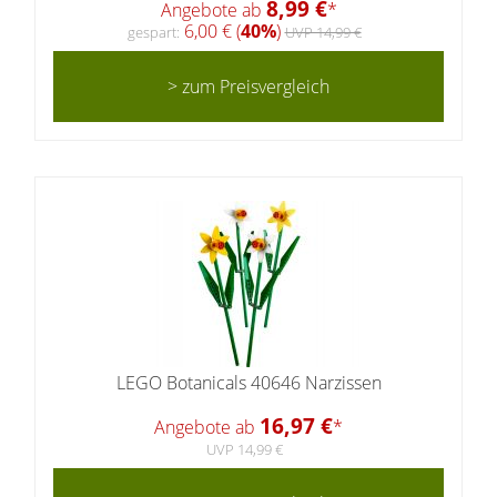
8,99 €
Angebote ab
*
6,00 € (
40%
)
gespart:
UVP 14,99 €
> zum Preisvergleich
LEGO Botanicals 40646 Narzissen
16,97 €
Angebote ab
*
UVP 14,99 €