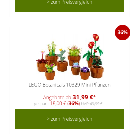
> zum Preisvergleich
36%
LEGO Botanicals 10329 Mini Pflanzen
31,99 €
Angebote ab
*
18,00 € (
36%
)
gespart:
UVP 49,99 €
> zum Preisvergleich