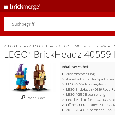
<
LEGO Themen
<
LEGO BrickHeadz
<
LEGO 40559 Road Runner & Wile E. 
LEGO
BrickHeadz 40559 
®
Inhaltsverzeichnis
Zusammenfassung
Alarmfunktionen für Sparfüchse
LEGO 40559 Preisvergleich
LEGO BrickHeadz 40559 Road Run
LEGO 40559 Bauanleitung
mehr Bilder
Einzelteileliste für LEGO 40559 
Offizieller Produkttext zu LEGO 
Zu LEGO 40559 passende BrickH