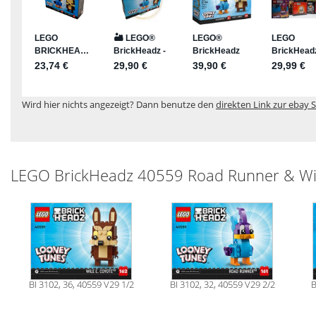
Wird hier nichts angezeigt? Dann benutze den
direkten Link zur ebay S
LEGO BrickHeadz 40559 Road Runner & Wil
BI 3102, 36, 40559 V29 1/2
BI 3102, 32, 40559 V29 2/2
B