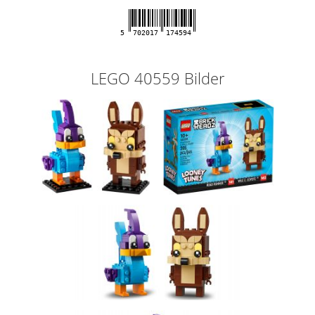
5
702017
174594
LEGO 40559 Bilder