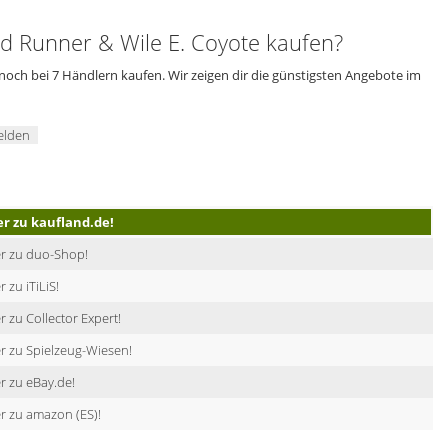
Runner & Wile E. Coyote kaufen?
och bei 7 Händlern kaufen. Wir zeigen dir die günstigsten Angebote im
elden
er zu kaufland.de!
er zu duo-Shop!
r zu iTiLiS!
r zu Collector Expert!
r zu Spielzeug-Wiesen!
r zu eBay.de!
r zu amazon (ES)!