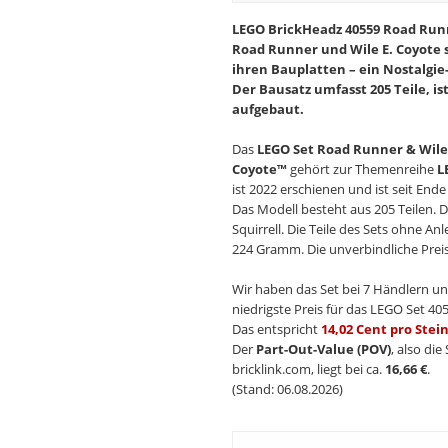
LEGO BrickHeadz 40559 Road Runne
Road Runner und Wile E. Coyote 
ihren Bauplatten – ein Nostalgie
Der Bausatz umfasst 205 Teile, is
aufgebaut.
Das
LEGO Set Road Runner & Wile 
Coyote™
gehört zur Themenreihe
L
ist 2022 erschienen und ist seit End
Das Modell besteht aus 205 Teilen. D
Squirrell. Die Teile des Sets ohne 
224 Gramm. Die unverbindliche Preis
Wir haben das Set bei 7 Händlern un
niedrigste Preis für das LEGO Set 405
Das entspricht
14,02 Cent pro Stei
Der
Part-Out-Value (POV)
, also di
bricklink.com, liegt bei ca.
16,66 €
.
(Stand: 06.08.2026)