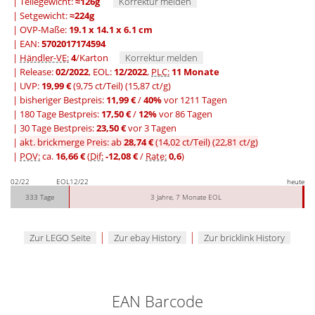
| Teilegewicht:
≈126g
Korrektur melden
| Setgewicht:
≈224g
| OVP-Maße:
19.1 x 14.1 x 6.1 cm
| EAN:
5702017174594
|
Händler-VE:
4
/Karton
Korrektur melden
| Release:
02/2022
, EOL:
12/2022
,
PLC:
11 Monate
| UVP:
19,99 €
(9,75 ct/Teil)
(15,87 ct/g)
|
bisheriger Bestpreis:
11,99 €
/
40%
vor 1211 Tagen
|
180 Tage Bestpreis:
17,50 €
/
12%
vor 86 Tagen
|
30 Tage Bestpreis:
23,50 €
vor 3 Tagen
|
akt. brickmerge Preis: ab
28,74 €
(14,02 ct/Teil)
(22,81 ct/g)
|
POV:
ca.
16,66 €
(
Dif:
-12,08 €
/
Rate:
0,6
)
02/22
EOL
12/22
heute
333 Tage
3 Jahre, 7 Monate EOL
|
|
Zur LEGO Seite
Zur ebay History
Zur bricklink History
EAN Barcode