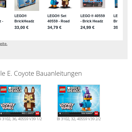
eite.
e E. Coyote Bauanleitungen
I 3102, 36, 40559 V39 1/2
BI 3102, 32, 40559 V39 2/2