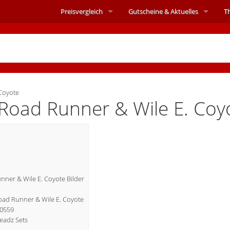
Preisvergleich
Gutscheine &
Aktuelles
T
Coyote
Road Runner & Wile E. Coy
ner & Wile E. Coyote Bilder
Road Runner & Wile E. Coyote
40559
eadz Sets