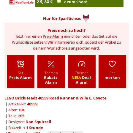
28,74 €
> zum Shop!
Nur für
Sparfüchse:
Preis noch zu hoch?
Jetzt hier einen
Preis-Alarm
einrichten oder das Set auf die
Wunschliste setzen! Wir informieren dich, sobald der Artikel zu
deinem Wunschpreis angeboten wird.
Set
Themen
Themen
Set
Preis-Alarm
Rabatt-
NEU:
Deal-
merken
Alarm
Alarm
LEGO BrickHeadz 40559 Road Runner & Wile E. Coyote
| Artikel-Nr:
40559
| Alter:
10+
| Teile:
205
| Designer:
Dan Squirrell
| Bauzeit:
< 1 Stunde