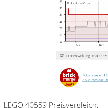
40
JS chart by amCharts
35
30
25
20
15
10
Sep
Nov
Preisentwicklung Details anze
Folge unserem LE
> Alle Infos dazu h
LEGO 40559 Preisvergleich: