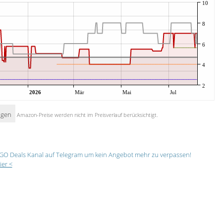
10
8
6
4
2
2026
Mär
Mai
Jul
igen
Amazon-Preise werden nicht im Preisverlauf berücksichtigt.
GO Deals Kanal auf Telegram um kein Angebot mehr zu verpassen!
ier <