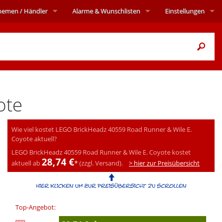
hemen
/ Händler
Alarme
& Wunschlisten
Einstellungen
ote
Wie viel kostet LEGO BrickHeadz 40559 Road Runner & Wile E.
Coyote aktuell?
LEGO BrickHeadz 40559 Road Runner & Wile E. Coyote kostet
28,74 €
aktuell ab
*
(zzgl. Versand).
> hier zur Preisübersicht
Top-Angebot: