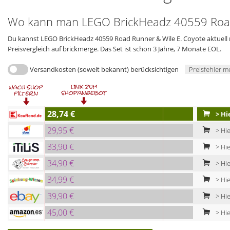
Wo kann man LEGO BrickHeadz 40559 Road 
Du kannst LEGO BrickHeadz 40559 Road Runner & Wile E. Coyote aktuell n
Preisvergleich auf brickmerge. Das Set ist schon 3 Jahre, 7 Monate EOL.
Versandkosten (soweit bekannt) berücksichtigen
Preisfehler m
28,74 €
> Hi
29,95 €
> Hi
33,90 €
> Hie
34,90 €
> Hie
34,99 €
> Hie
39,90 €
> Hie
45,00 €
> Hie