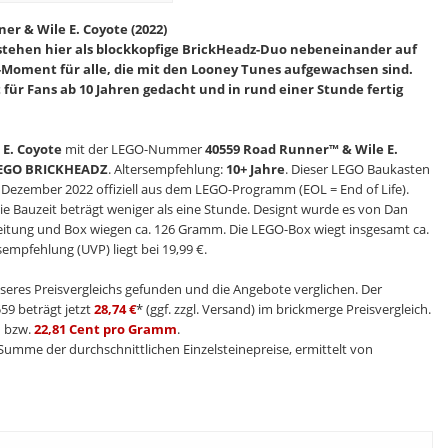
r & Wile E. Coyote (2022)
stehen hier als blockkopfige BrickHeadz-Duo nebeneinander auf
-Moment für alle, die mit den Looney Tunes aufgewachsen sind.
t für Fans ab 10 Jahren gedacht und in rund einer Stunde fertig
E. Coyote
mit der LEGO-Nummer
40559 Road Runner™ & Wile E.
EGO BRICKHEADZ
. Altersempfehlung:
10+ Jahre
. Dieser LEGO Baukasten
e Dezember 2022 offiziell aus dem LEGO-Programm (EOL = End of Life).
ie Bauzeit beträgt weniger als eine Stunde. Designt wurde es von Dan
Anleitung und Box wiegen ca. 126 Gramm. Die LEGO-Box wiegt insgesamt ca.
empfehlung (UVP) liegt bei 19,99 €.
seres Preisvergleichs gefunden und die Angebote verglichen. Der
59 beträgt jetzt
28,74 €
* (ggf. zzgl. Versand) im brickmerge Preisvergleich.
n
bzw.
22,81 Cent pro Gramm
.
e Summe der durchschnittlichen Einzelsteinepreise, ermittelt von