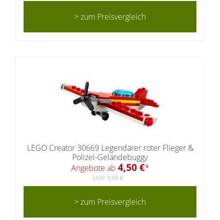
> zum Preisvergleich
LEGO Creator 30669 Legendärer roter Flieger &
Polizei-Geländebuggy
4,50 €
Angebote ab
*
UVP 3,99 €
> zum Preisvergleich