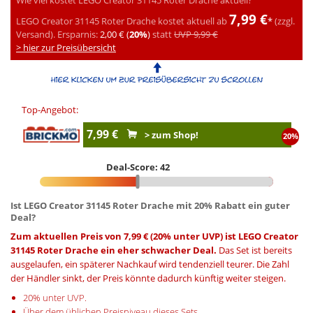
7,99 €
LEGO Creator 31145 Roter Drache kostet aktuell ab
*
(zzgl.
Versand).
Ersparnis:
2,00 € (
20%
)
statt
UVP 9,99 €
> hier zur Preisübersicht
Top-Angebot:
7,99 €
> zum Shop!
20%
Deal-Score: 42
Ist LEGO Creator 31145 Roter Drache mit 20% Rabatt ein guter
Deal?
Zum aktuellen Preis von 7,99 € (20% unter UVP) ist LEGO Creator
31145 Roter Drache ein eher schwacher Deal.
Das Set ist bereits
ausgelaufen, ein späterer Nachkauf wird tendenziell teurer. Die Zahl
der Händler sinkt, der Preis könnte dadurch künftig weiter steigen.
20% unter UVP.
Über dem üblichen Preisniveau dieses Sets.