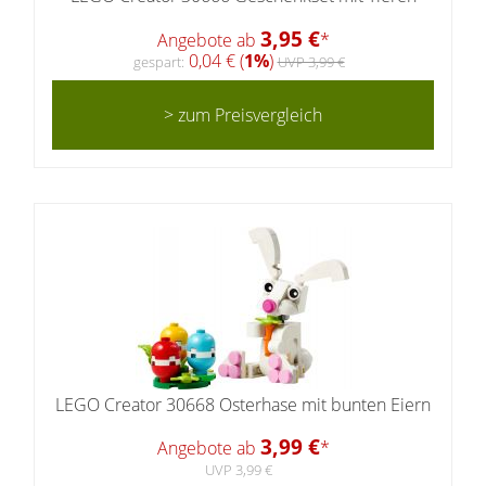
3,95 €
Angebote ab
*
0,04 € (
1%
)
gespart:
UVP 3,99 €
> zum Preisvergleich
LEGO Creator 30668 Osterhase mit bunten Eiern
3,99 €
Angebote ab
*
UVP 3,99 €