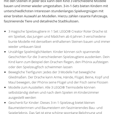
mit den Steinen in jeder Box kann dein Kind 3 verschiedene Modelle
bauen und immer wieder umgestalten. 3-in-1-Sets bieten Kindern mit
unterschiedlichsten Interessen stundenlanges Spielvergnügen mit
einer breiten Auswahl an Modellen. Hierzu zählen rasante Fahrzeuge,
faszinierende Tiere und detailreiche Stadtkulissen.
3 magische Spielzeugtiere in 1 Set: LEGO® Creator Roter Drache ist
ein Spielset, das Jungen und Mädchen ab 6 Jahren 3 verschiedene
bunte Modelle mit denselben enthaltenen Steinen bauen und immer
wieder umbauen lässt
Unzählige Spielmöglichkeiten: Kinder können sich spannende
Geschichten für die 3 verschiedenen Spielzeugtiere ausdenken. Dein
Kind kann zum Beispiel den Drachen fliegen, den Phönix aufsteigen
oder den Spielzeugfisch schwimmen lassen
Bewegliche Tierfiguren: Jedes der 3 Modelle hat bewegliche
Gliedmaßen. Der Drache kann Arme, Hände, Flügel, Beine, Kopf und
Maul bewegen, der Phönix seine Flügel und der Fisch seine Flossen
Modelle zum Ausstellen: Alle 3 LEGO® Tiermodelle können
selbstständig stehen und nach dem Spielen im Kinderzimmer
ausgestellt werden
Geschenk für Kinder: Dieses 3-in-1-Spielzeug bietet kleinen
Baumeisterinnen und Baumeistern ein faszinierendes Bau- und
Spielerlebnis. Das Set ist eine schöne spontane Belohnung und