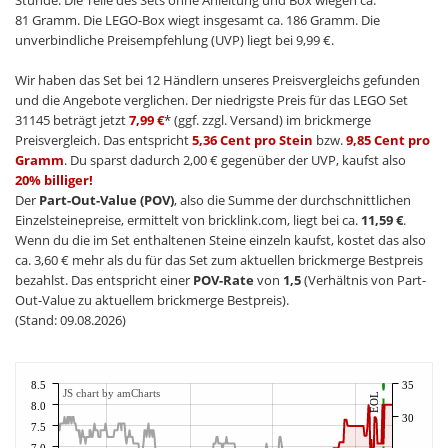
81 Gramm. Die LEGO-Box wiegt insgesamt ca. 186 Gramm. Die
unverbindliche Preisempfehlung (UVP) liegt bei 9,99 €.
Wir haben das Set bei 12 Händlern unseres Preisvergleichs gefunden
und die Angebote verglichen. Der niedrigste Preis für das LEGO Set
31145 beträgt jetzt
7,99 €
* (ggf. zzgl. Versand) im brickmerge
Preisvergleich. Das entspricht
5,36 Cent pro Stein
bzw.
9,85 Cent pro
Gramm
. Du sparst dadurch 2,00 € gegenüber der UVP, kaufst also
20% billiger!
Der
Part-Out-Value (POV)
, also die Summe der durchschnittlichen
Einzelsteinepreise, ermittelt von bricklink.com, liegt bei ca.
11,59 €
.
Wenn du die im Set enthaltenen Steine einzeln kaufst, kostet das also
ca. 3,60 € mehr als du für das Set zum aktuellen brickmerge Bestpreis
bezahlst. Das entspricht einer
POV-Rate
von
1,5
(Verhältnis von Part-
Out-Value zu aktuellem brickmerge Bestpreis).
(Stand: 09.08.2026)
8.5
35
JS chart by amCharts
EOL
8.0
30
7.5
7.0