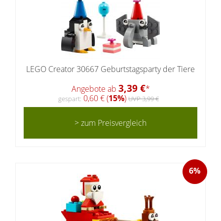
LEGO Creator 30667 Geburtstagsparty der Tiere
3,39 €
Angebote ab
*
0,60 € (
15%
)
gespart:
UVP 3,99 €
> zum Preisvergleich
6%