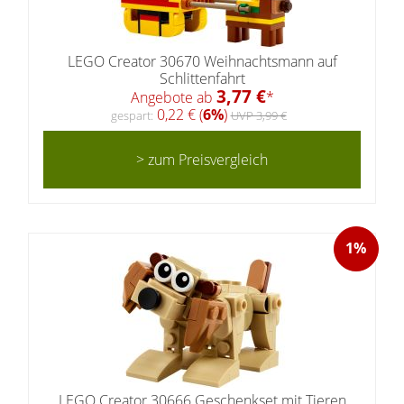
LEGO Creator 30670 Weihnachtsmann auf
Schlittenfahrt
3,77 €
Angebote ab
*
0,22 € (
6%
)
gespart:
UVP 3,99 €
> zum Preisvergleich
1%
LEGO Creator 30666 Geschenkset mit Tieren