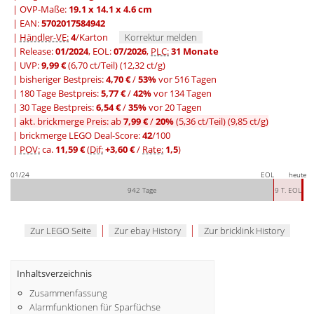
| OVP-Maße:
19.1 x 14.1 x 4.6 cm
| EAN:
5702017584942
|
Händler-VE:
4
/Karton
Korrektur melden
| Release:
01/2024
, EOL:
07/2026
,
PLC:
31 Monate
| UVP:
9,99 €
(6,70 ct/Teil)
(12,32 ct/g)
|
bisheriger Bestpreis:
4,70 €
/
53%
vor 516 Tagen
|
180 Tage Bestpreis:
5,77 €
/
42%
vor 134 Tagen
|
30 Tage Bestpreis:
6,54 €
/
35%
vor 20 Tagen
|
akt. brickmerge Preis: ab
7,99 €
/
20%
(5,36 ct/Teil)
(9,85 ct/g)
| brickmerge LEGO Deal-Score:
42
/100
|
POV:
ca.
11,59 €
(
Dif:
+3,60 €
/
Rate:
1,5
)
01/24
EOL
heute
942 Tage
9 T. EOL
|
|
Zur LEGO Seite
Zur ebay History
Zur bricklink History
Inhaltsverzeichnis
Zusammenfassung
Alarmfunktionen für Sparfüchse