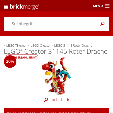
MENU
Preisvergleich
Gutscheine &
Aktuelles
<
LEGO Themen
<
LEGO Creator
<
LEGO 31145 Roter Drache
Themen
/ Händler
LEGO
Creator 31145 Roter Drache
®
Alarme
& Wunschlisten
HÄNDLERZAHL SINKT
20%
Einstellungen
mehr Bilder
Wie viel kostet LEGO Creator 31145 Roter Drache aktuell?