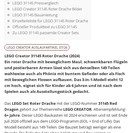
LEGO 31145 Preisvergleich
LEGO Creator 31145 Roter Drache Bilder
LEGO 31145 Bauanleitung
Einzelteileliste für LEGO 31145 Roter Drache
Offizieller Produkttext zu LEGO 31145
Zu LEGO 31145 passende Creator Sets
LEGO CREATOR AUSLAUFARTIKEL 07/26
LEGO Creator 31145 Roter Drache (2024)
Ein roter Drache mit beweglichem Maul, schwenkbaren Flügeln
und postierbaren Armen lässt sich aus denselben 149 Teilen
wahlweise auch als Phönix mit buntem Gefieder oder als Fisch
mit beweglichen Flossen aufbauen. Das 3-in-1-Modell steht 12
cm hoch, eignet sich für Kinder ab 6 Jahren und ist nach dem
Spielen auch als Ausstellungsstück gedacht.
Das
LEGO Set Roter Drache
mit der LEGO-Nummer
31145 Red
Dragon
gehört zur Themenreihe
LEGO CREATOR
. Altersempfehlung:
6+ Jahre
. Dieser LEGO Baukasten ist 2024 erschienen und ist seit Ende
Juli 2026 offiziell aus dem LEGO-Programm (EOL = End of Life). Das
Modell besteht aus 149 Teilen. Die Bauzeit beträgt weniger als eine
Stunde. Die Teile des Sets ohne Anleitung und Box wiegen ca.