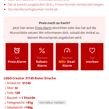
Set ist bereits ausgelaufen (EOL), Preise könnten tendenziell steigen.
Die Händlerverfügbarkeit nimmt ab.
Preis noch zu hoch?
Jetzt hier einen
Preis-Alarm
einrichten oder das Set auf die
Wunschliste setzen! Wir informieren dich, sobald der Artikel zu
deinem Wunschpreis angeboten wird.
Set
Themen
Themen
Set
Preis-Alarm
Rabatt-
NEU:
Deal-
merken
Alarm
Alarm
LEGO Creator 31145 Roter Drache
| Artikel-Nr:
31145
| Alter:
6+
| Teile:
149
| Bauzeit:
< 1 Stunde
| Teilegewicht:
≈81g
Korrektur melden
| Setgewicht:
≈186g