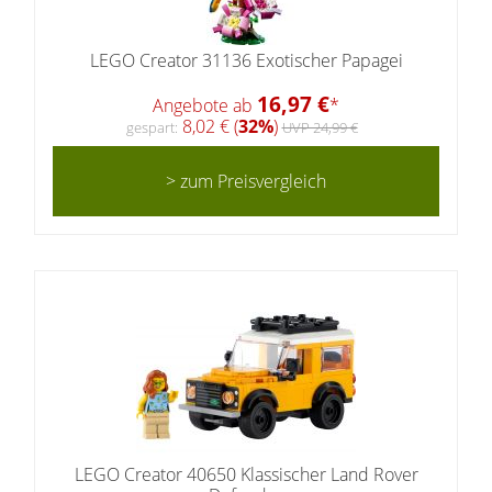
LEGO Creator 31136 Exotischer Papagei
16,97 €
Angebote ab
*
8,02 € (
32%
)
gespart:
UVP 24,99 €
> zum Preisvergleich
LEGO Creator 40650 Klassischer Land Rover