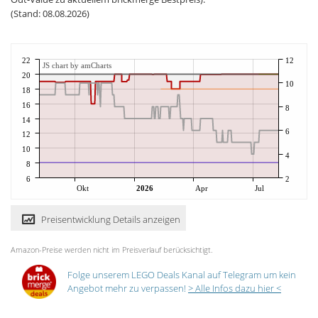
(Stand: 08.08.2026)
22
12
JS chart by amCharts
20
10
18
16
8
14
6
12
10
4
8
6
2
Okt
2026
Apr
Jul
Preisentwicklung Details anzeigen
Amazon-Preise werden nicht im Preisverlauf berücksichtigt.
Folge unserem LEGO Deals Kanal auf Telegram um kein
Angebot mehr zu verpassen!
> Alle Infos dazu hier <