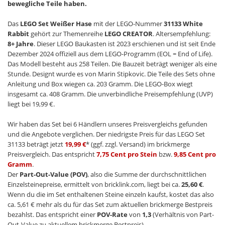
bewegliche Teile haben.
Das
LEGO Set Weißer Hase
mit der LEGO-Nummer
31133 White
Rabbit
gehört zur Themenreihe
LEGO CREATOR
. Altersempfehlung:
8+ Jahre
. Dieser LEGO Baukasten ist 2023 erschienen und ist seit Ende
Dezember 2024 offiziell aus dem LEGO-Programm (EOL = End of Life).
Das Modell besteht aus 258 Teilen. Die Bauzeit beträgt weniger als eine
Stunde. Designt wurde es von Marin Stipkovic. Die Teile des Sets ohne
Anleitung und Box wiegen ca. 203 Gramm. Die LEGO-Box wiegt
insgesamt ca. 408 Gramm. Die unverbindliche Preisempfehlung (UVP)
liegt bei 19,99 €.
Wir haben das Set bei 6 Händlern unseres Preisvergleichs gefunden
und die Angebote verglichen. Der niedrigste Preis für das LEGO Set
31133 beträgt jetzt
19,99 €
* (ggf. zzgl. Versand) im brickmerge
Preisvergleich. Das entspricht
7,75 Cent pro Stein
bzw.
9,85 Cent pro
Gramm
.
Der
Part-Out-Value (POV)
, also die Summe der durchschnittlichen
Einzelsteinepreise, ermittelt von bricklink.com, liegt bei ca.
25,60 €
.
Wenn du die im Set enthaltenen Steine einzeln kaufst, kostet das also
ca. 5,61 € mehr als du für das Set zum aktuellen brickmerge Bestpreis
bezahlst. Das entspricht einer
POV-Rate
von
1,3
(Verhältnis von Part-
Out-Value zu aktuellem brickmerge Bestpreis).