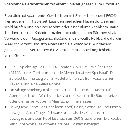
Spannende Tierabenteuer mit einem Spielzeughasen zum Umbauen
Freu dich auf spannende Geschichten mit 3 verschiedenen LEGO®
Tiermodellen in 1 Spielset. Lass den niedlichen Hasen durch einen
Wald hüpfen und an einer Möhre oder einer Blume knabbern. Baue
ihn dann in einen Kakadu um, der hoch oben in den Bäumen sitzt.
Verwandle den Papagei anschließend in eine weiße Robbe, die durchs
Meer schwimmt und sich einen Fisch als Snack holt! Mit diesem
genialen 3-in-1-Set kennen die Abenteuer und Spielmöglichkeiten
keine Grenzen.
3-in-1-Spielzeug: Das LEGO® Creator 3-in-1-Set – Weißer Hase
(31133) bietet Tierfreunden jede Menge kreativen Spielspaß. Das
Spielset beinhaltet gleich 3 Modelle: einen weißen Hasen, einen
Kakadu und eine weiße Robbe
Unzählige Spielmöglichkeiten: Dein Kind kann den Hasen auf
Abenteuer in den Wald schicken, den Kakadu in die Bäume setzen
oder die weiße Robbe im Meer schwimmen lassen
Bewegliche Tiere: Das Hase kann Kopf, Beine, Schnauze und Ohren
bewegen. Auch Flügel, Schwanz und Hals des Kakadus sind
beweglich, und sein Kopf lässt sich um 360 Grad drehen. Die Robbe
kann ihre Schnauze öffnen und ihre Flossen bewegen