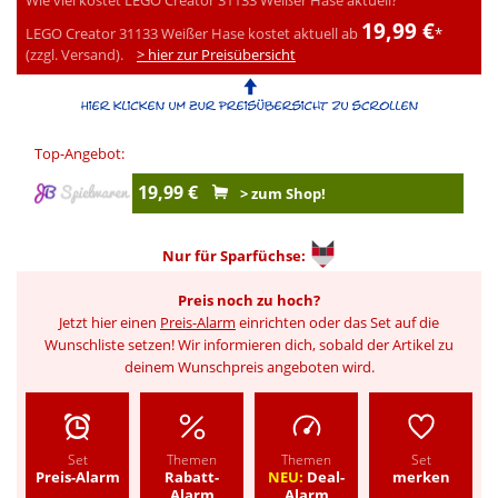
19,99 €
LEGO Creator 31133 Weißer Hase kostet aktuell ab
*
(zzgl. Versand).
> hier zur Preisübersicht
Top-Angebot:
19,99 €
> zum Shop!
Nur für
Sparfüchse:
Preis noch zu hoch?
Jetzt hier einen
Preis-Alarm
einrichten oder das Set auf die
Wunschliste setzen! Wir informieren dich, sobald der Artikel zu
deinem Wunschpreis angeboten wird.
Set
Themen
Themen
Set
Preis-Alarm
Rabatt-
NEU:
Deal-
merken
Alarm
Alarm