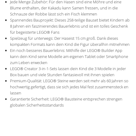
Jede Menge Zubehör: Für den Hasen sind eine Möhre und eine
Blume enthalten, der Kakadu kann Samen fressen, und in die
Schnauze der Robbe lässt sich ein Fisch klemmen
Spannendes Bauprojekt: Dieses 258-teilige Bauset bietet Kindern ab
8 Jahren ein faszinierendes Bauerlebnis und ist ein tolles Geschenk
für begeisterte LEGO® Fans
Spielzeug für unterwegs: Der Haseist 15 cm groß. Dank dieses
kompakten Formats kann dein Kind die Figur überallhin mitnehmen
Ein noch besseres Bauerlebnis: Mithilfe der LEGO® Builder App
kann dein Kind seine Modelle am eigenen Tablet oder Smartphone
zum Leben erwecken
LEGO® Creator 3-in-1-Sets lassen dein Kind die 3 Modelle in jeder
Box bauen und viele Stunden fantasievoll mit ihnen spielen
Premium-Qualität: LEGO® Steine werden seit mehr als 60 Jahren so
hochwertig gefertigt, dass sie sich jedes Mal fest zusammensteck en
lassen
Garantierte Sicherheit: LEGO® Bausteine entsprechen strengen
globalen Sicherheitsstandards