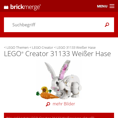
MENU
Preisvergleich
Gutscheine &
Aktuelles
<
LEGO Themen
<
LEGO Creator
<
LEGO 31133 Weißer Hase
Themen
/ Händler
LEGO
Creator 31133 Weißer Hase
®
Alarme
& Wunschlisten
Einstellungen
mehr Bilder
Wie viel kostet LEGO Creator 31133 Weißer Hase aktuell?