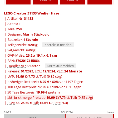
LEGO Creator 31133 Weißer Hase
| Artikel-Nr:
31133
| Alter:
8+
| Teile:
258
| Designer:
Marin Stipkovic
| Bauzeit:
< 1 Stunde
| Teilegewicht:
≈203g
Korrektur melden
| Setgewicht:
≈408g
| OVP-Maße:
26.2 x 19.1 x 6.1 cm
| EAN:
5702017415864
|
Händler-VE:
6
/Karton
Korrektur melden
| Release:
01/2023
, EOL:
12/2024
,
PLC:
24 Monate
| UVP:
19,99 €
(7,75 ct/Teil)
(9,85 ct/g)
|
bisheriger Bestpreis:
8,07 €
/
60%
vor 1197 Tagen
|
180 Tage Bestpreis:
17,99 €
/
10%
vor 151 Tagen
|
30 Tage Bestpreis:
19,99 €
gestern
|
akt. brickmerge Preis: ab
19,99 €
(7,75 ct/Teil)
(9,85 ct/g)
|
POV:
ca.
25,60 €
(
Dif:
+5,61 €
/
Rate:
1,3
)
01/23
EOL
12/24
heute
730 Tage
1 Jahr, 7 Monate EOL