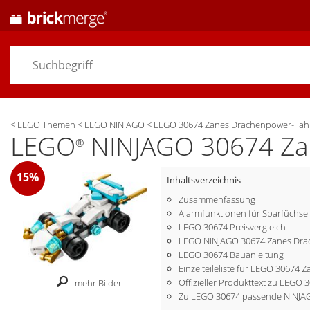
<
LEGO Themen
<
LEGO NINJAGO
<
LEGO 30674 Zanes Drachenpower-Fah
LEGO
NINJAGO 30674 Za
®
15%
Inhaltsverzeichnis
Zusammenfassung
Alarmfunktionen für Sparfüchse
LEGO 30674 Preisvergleich
LEGO NINJAGO 30674 Zanes Dra
LEGO 30674 Bauanleitung
Einzelteileliste für LEGO 3067
Offizieller Produkttext zu LEGO 
mehr Bilder
Zu LEGO 30674 passende NINJA