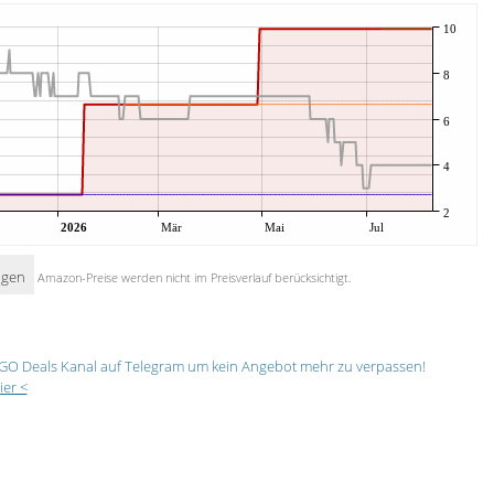
10
8
6
4
2
2026
Mär
Mai
Jul
igen
Amazon-Preise werden nicht im Preisverlauf berücksichtigt.
GO Deals Kanal auf Telegram um kein Angebot mehr zu verpassen!
ier <