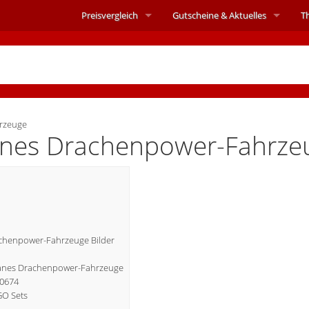
Preisvergleich
Gutscheine &
Aktuelles
T
rzeuge
nes Drachenpower-Fahrze
chenpower-Fahrzeuge Bilder
4 Zanes Drachenpower-Fahrzeuge
30674
GO Sets