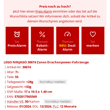
Preis noch zu hoch?
Jetzt hier einen
Preis-Alarm
einrichten oder das Set auf die
Wunschliste setzen! Wir informieren dich, sobald der Artikel zu
deinem Wunschpreis angeboten wird.
Set
Themen
Themen
Set
Preis-Alarm
Rabatt-
NEU:
Deal-
merken
Alarm
Alarm
LEGO NINJAGO 30674 Zanes Drachenpower-Fahrzeuge
| Artikel-Nr:
30674
| Alter:
7+
| Teile:
55
| Teilegewicht:
≈28g
Korrektur melden
| Setgewicht:
≈33g
| OVP-Maße:
17 x 19.5 x 1.49 cm
| EAN:
5702017565569
|
Händler-VE:
30
/Karton
Korrektur melden
| Release:
01/2024
, EOL:
12/2024
,
PLC:
12 Monate