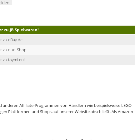
elden
er zu JB Spielwaren!
r zu eBay.de!
er zu duo-Shop!
r zu toymi.eu!
 anderen Affiliate-Programmen von Händlern wie beispielsweise LEGO
eiligen Plattformen und Shops auf unserer Website abschließt. Als Amazon-