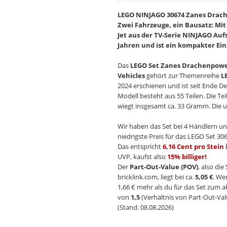
LEGO NINJAGO 30674 Zanes Drach
Zwei Fahrzeuge, ein Bausatz: Mit
Jet aus der TV-Serie NINJAGO Auf
Jahren und ist ein kompakter Ein
Das
LEGO Set Zanes Drachenpowe
Vehicles
gehört zur Themenreihe
L
2024 erschienen und ist seit Ende D
Modell besteht aus 55 Teilen. Die T
wiegt insgesamt ca. 33 Gramm. Die un
Wir haben das Set bei 4 Händlern un
niedrigste Preis für das LEGO Set 306
Das entspricht
6,16 Cent pro Stein
UVP, kaufst also
15% billiger!
Der
Part-Out-Value (POV)
, also di
bricklink.com, liegt bei ca.
5,05 €
. We
1,66 € mehr als du für das Set zum a
von
1,5
(Verhältnis von Part-Out-Val
(Stand: 08.08.2026)