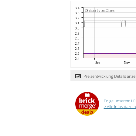
3.4
JS chart by amCharts
3.3
3.2
3.1
3.0
2.9
2.8
2.7
2.6
2.5
2.4
Sep
Nov
Preisentwicklung Details anze
Folge unserem LE
> Alle Infos dazu h