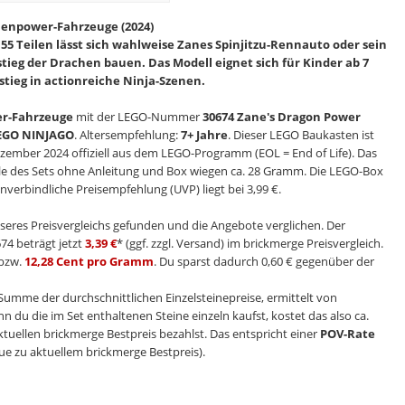
enpower-Fahrzeuge (2024)
 55 Teilen lässt sich wahlweise Zanes Spinjitzu-Rennauto oder sein
stieg der Drachen bauen. Das Modell eignet sich für Kinder ab 7
stieg in actionreiche Ninja-Szenen.
r-Fahrzeuge
mit der LEGO-Nummer
30674 Zane's Dragon Power
EGO NINJAGO
. Altersempfehlung:
7+ Jahre
. Dieser LEGO Baukasten ist
ezember 2024 offiziell aus dem LEGO-Programm (EOL = End of Life). Das
eile des Sets ohne Anleitung und Box wiegen ca. 28 Gramm. Die LEGO-Box
verbindliche Preisempfehlung (UVP) liegt bei 3,99 €.
seres Preisvergleichs gefunden und die Angebote verglichen. Der
74 beträgt jetzt
3,39 €
* (ggf. zzgl. Versand) im brickmerge Preisvergleich.
bzw.
12,28 Cent pro Gramm
. Du sparst dadurch 0,60 € gegenüber der
e Summe der durchschnittlichen Einzelsteinepreise, ermittelt von
nn du die im Set enthaltenen Steine einzeln kaufst, kostet das also ca.
ktuellen brickmerge Bestpreis bezahlst. Das entspricht einer
POV-Rate
ue zu aktuellem brickmerge Bestpreis).