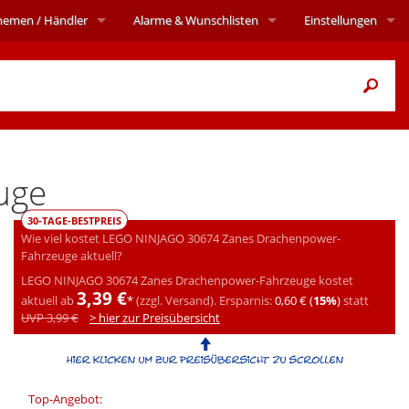
hemen
/ Händler
Alarme
& Wunschlisten
Einstellungen
uge
30-TAGE-BESTPREIS
Wie viel kostet LEGO NINJAGO 30674 Zanes Drachenpower-
Fahrzeuge aktuell?
LEGO NINJAGO 30674 Zanes Drachenpower-Fahrzeuge kostet
3,39 €
aktuell ab
*
(zzgl. Versand).
Ersparnis:
0,60 € (
15%
)
statt
UVP 3,99 €
> hier zur Preisübersicht
Top-Angebot: