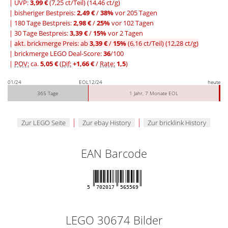
| UVP:
3,99 €
(7,25 ct/Teil)
(14,46 ct/g)
|
bisheriger Bestpreis:
2,49 €
/
38%
vor 205 Tagen
|
180 Tage Bestpreis:
2,98 €
/
25%
vor 102 Tagen
|
30 Tage Bestpreis:
3,39 €
/
15%
vor 2 Tagen
|
akt. brickmerge Preis: ab
3,39 €
/
15%
(6,16 ct/Teil)
(12,28 ct/g)
| brickmerge LEGO Deal-Score:
36
/100
|
POV:
ca.
5,05 €
(
Dif:
+1,66 €
/
Rate:
1,5
)
01/24
EOL
12/24
heute
365 Tage
1 Jahr, 7 Monate EOL
|
|
Zur LEGO Seite
Zur ebay History
Zur bricklink History
EAN Barcode
5
702017
565569
LEGO 30674 Bilder