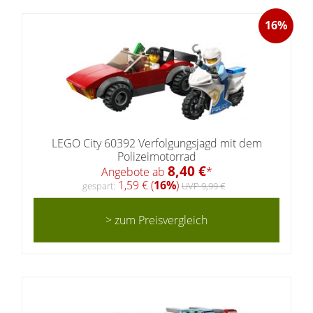
16%
LEGO City 60392 Verfolgungsjagd mit dem
Polizeimotorrad
8,40 €
Angebote ab
*
1,59 € (
16%
)
gespart:
UVP 9,99 €
> zum Preisvergleich