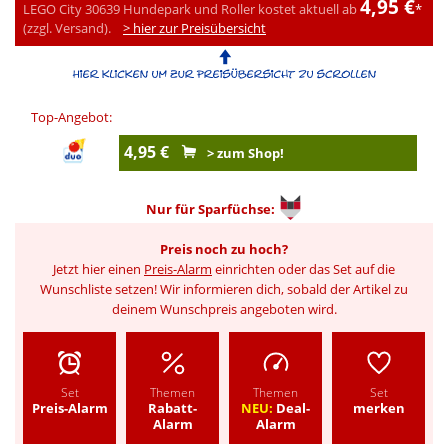
4,95 €
LEGO City 30639 Hundepark und Roller kostet aktuell ab
*
(zzgl. Versand).
> hier zur Preisübersicht
Top-Angebot:
4,95 €
> zum Shop!
Nur für
Sparfüchse:
Preis noch zu hoch?
Jetzt hier einen
Preis-Alarm
einrichten oder das Set auf die
Wunschliste setzen! Wir informieren dich, sobald der Artikel zu
deinem Wunschpreis angeboten wird.
Set
Themen
Themen
Set
Preis-Alarm
Rabatt-
NEU:
Deal-
merken
Alarm
Alarm