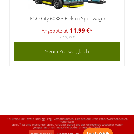
LEGO City 60383 Elektro-Sportwagen
11,99 €
Angebote ab
*
UVP 9,99 €
> zum Preisvergleich
* = Preise inkl. MwSt. und ggf. zzgl. Versandkosten. Der aktuelle Preis kann zwischenzeitlich
höher sein.
®
LEGO
ist eine Marke der LEGO Gruppe, durch die die vorliegende Webseite weder
gesponsert noch autorisiert oder unterstützt wird.
Lob & Kritik
®