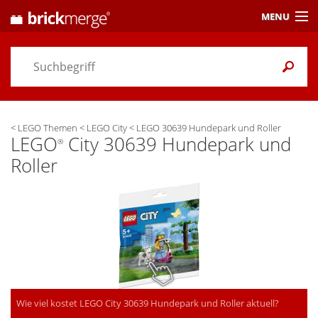
MENU
Preisvergleich
Gutscheine &
Aktuelles
<
LEGO Themen
<
LEGO City
<
LEGO 30639 Hundepark und Roller
Themen
/ Händler
LEGO
City 30639 Hundepark und
®
Roller
Alarme
& Wunschlisten
Einstellungen
Wie viel kostet LEGO City 30639 Hundepark und Roller aktuell?