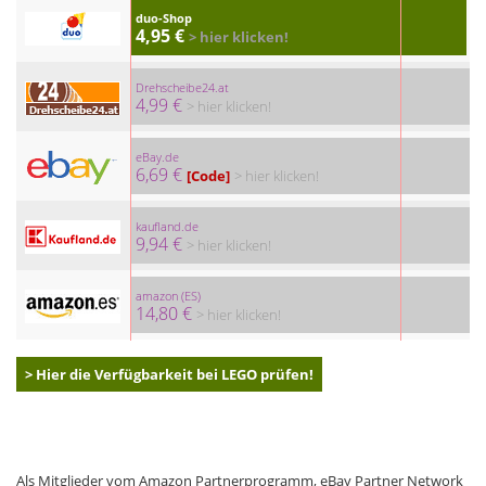
duo-Shop
4,95 €
> hier klicken!
Drehscheibe24.at
4,99 €
> hier klicken!
eBay.de
6,69 €
[Code]
> hier klicken!
kaufland.de
9,94 €
> hier klicken!
amazon (ES)
14,80 €
> hier klicken!
> Hier die Verfügbarkeit bei LEGO prüfen!
Als Mitglieder vom Amazon Partnerprogramm, eBay Partner Network