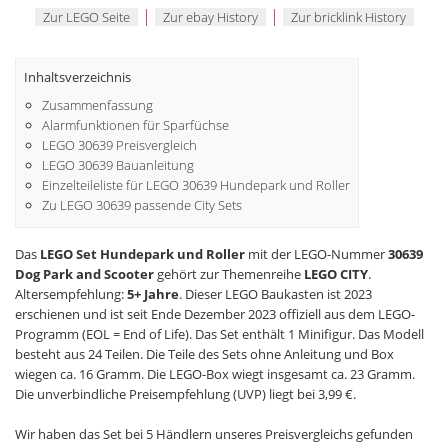
|
|
Zur LEGO Seite
Zur ebay History
Zur bricklink History
Inhaltsverzeichnis
Zusammenfassung
Alarmfunktionen für Sparfüchse
LEGO 30639 Preisvergleich
LEGO 30639 Bauanleitung
Einzelteileliste für LEGO 30639 Hundepark und Roller
Zu LEGO 30639 passende City Sets
Das
LEGO Set Hundepark und Roller
mit der LEGO-Nummer
30639
Dog Park and Scooter
gehört zur Themenreihe
LEGO CITY
.
Altersempfehlung:
5+ Jahre
. Dieser LEGO Baukasten ist 2023
erschienen und ist seit Ende Dezember 2023 offiziell aus dem LEGO-
Programm (EOL = End of Life). Das Set enthält 1 Minifigur. Das Modell
besteht aus 24 Teilen. Die Teile des Sets ohne Anleitung und Box
wiegen ca. 16 Gramm. Die LEGO-Box wiegt insgesamt ca. 23 Gramm.
Die unverbindliche Preisempfehlung (UVP) liegt bei 3,99 €.
Wir haben das Set bei 5 Händlern unseres Preisvergleichs gefunden