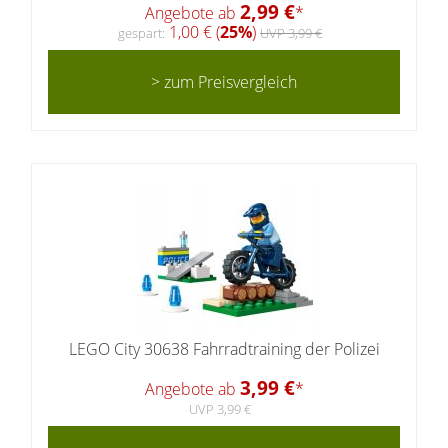
2,99 €
Angebote ab
*
1,00 € (
25%
)
gespart:
UVP 3,99 €
> zum Preisvergleich
LEGO City 30638 Fahrradtraining der Polizei
3,99 €
Angebote ab
*
UVP 3,99 €