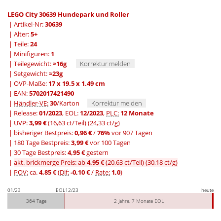
LEGO City 30639 Hundepark und Roller
| Artikel-Nr:
30639
| Alter:
5+
| Teile:
24
| Minifiguren:
1
| Teilegewicht:
≈16g
Korrektur melden
| Setgewicht:
≈23g
| OVP-Maße:
17 x 19.5 x 1.49 cm
| EAN:
5702017421490
|
Händler-VE:
30
/Karton
Korrektur melden
| Release:
01/2023
, EOL:
12/2023
,
PLC:
12 Monate
| UVP:
3,99 €
(16,63 ct/Teil)
(24,33 ct/g)
|
bisheriger Bestpreis:
0,96 €
/
76%
vor 907 Tagen
|
180 Tage Bestpreis:
3,99 €
vor 100 Tagen
|
30 Tage Bestpreis:
4,95 €
gestern
|
akt. brickmerge Preis: ab
4,95 €
(20,63 ct/Teil)
(30,18 ct/g)
|
POV:
ca.
4,85 €
(
Dif:
-0,10 €
/
Rate:
1,0
)
01/23
EOL
12/23
heute
364 Tage
2 Jahre, 7 Monate EOL