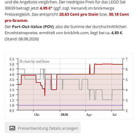
und die Angebote verglichen. Der niedrigste Preis für das LEGO Set
30639 beträgt jetzt
4,95 €
* (ggf. zzgl. Versand) im brickmerge
Preisvergleich. Das entspricht
20,63 Cent pro Stein
bzw.
30,18 Cent
pro Gramm
.
Der
Part-Out-Value (POV)
, also die Summe der durchschnittlichen
Einzelsteinepreise, ermittelt von bricklink.com, liegt bei ca.
4,85 €
.
(Stand: 08.08.2026)
5.5
7
JS chart by amCharts
5.0
4.5
6
4.0
3.5
5
3.0
2.5
4
2.0
1.5
3
1.0
0.5
2
Okt
2026
Apr
Jul
Preisentwicklung Details anzeigen