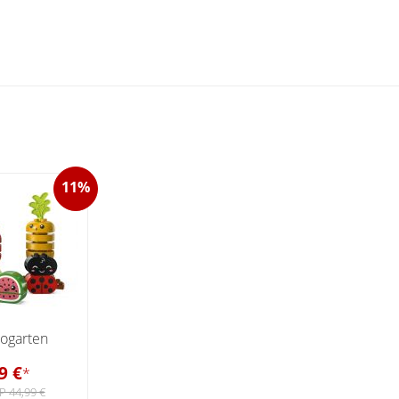
11%
ogarten
9 €
*
P 44,99 €