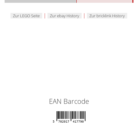
|
|
Zur LEGO Seite
Zur ebay History
Zur bricklink History
EAN Barcode
5
702017
417790