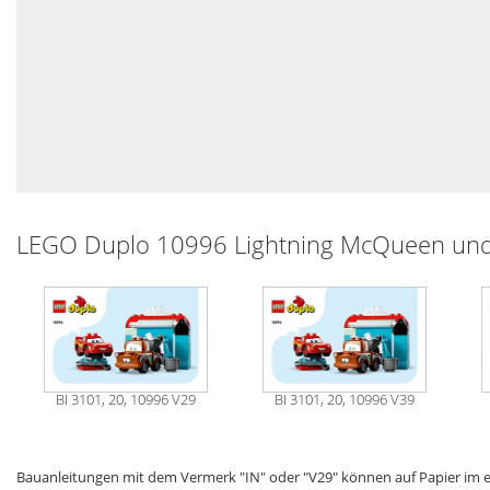
LEGO Duplo 10996 Lightning McQueen und 
BI 3101, 20, 10996 V29
BI 3101, 20, 10996 V39
Bauanleitungen mit dem Vermerk "IN" oder "V29" können auf Papier im