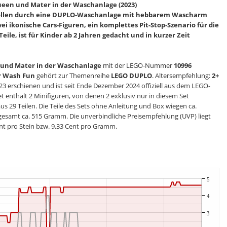
een und Mater in der Waschanlage (2023)
ollen durch eine DUPLO-Waschanlage mit hebbarem Wascharm
i ikonische Cars-Figuren, ein komplettes Pit-Stop-Szenario für die
eile, ist für Kinder ab 2 Jahren gedacht und in kurzer Zeit
 und Mater in der Waschanlage
mit der LEGO-Nummer
10996
r Wash Fun
gehört zur Themenreihe
LEGO DUPLO
. Altersempfehlung:
2+
23 erschienen und ist seit Ende Dezember 2024 offiziell aus dem LEGO-
t enthält 2 Minifiguren, von denen 2 exklusiv nur in diesem Set
us 29 Teilen. Die Teile des Sets ohne Anleitung und Box wiegen ca.
esamt ca. 515 Gramm. Die unverbindliche Preisempfehlung (UVP) liegt
ent pro Stein bzw. 9,33 Cent pro Gramm.
5
4
3