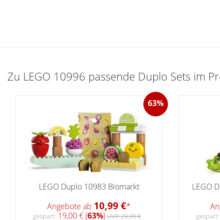
Zu LEGO 10996 passende Duplo Sets im Pre
63%
LEGO Duplo 10983 Biomarkt
LEGO Du
10,99 €
Angebote ab
*
An
19,00 € (
63%
)
gespart:
UVP 29,99 €
gespart: