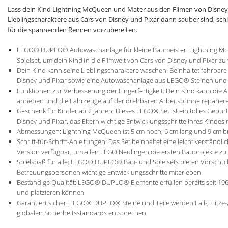
Lass dein Kind Lightning McQueen und Mater aus den Filmen von Disney 
Lieblingscharaktere aus Cars von Disney und Pixar dann sauber sind, s
für die spannenden Rennen vorzubereiten.
LEGO® DUPLO® Autowaschanlage für kleine Baumeister: Lightning McQu
Spielset, um dein Kind in die Filmwelt von Cars von Disney und Pixar zu
Dein Kind kann seine Lieblingscharaktere waschen: Beinhaltet fahrbar
Disney und Pixar sowie eine Autowaschanlage aus LEGO® Steinen und
Funktionen zur Verbesserung der Fingerfertigkeit: Dein Kind kann di
anheben und die Fahrzeuge auf der drehbaren Arbeitsbühne reparier
Geschenk für Kinder ab 2 Jahren: Dieses LEGO® Set ist ein tolles Gebu
Disney und Pixar, das Eltern wichtige Entwicklungsschritte ihres Kindes 
Abmessungen: Lightning McQueen ist 5 cm hoch, 6 cm lang und 9 cm brei
Schritt-für-Schritt-Anleitungen: Das Set beinhaltet eine leicht verständl
Version verfügbar, um allen LEGO Neulingen die ersten Bauprojekte zu 
Spielspaß für alle: LEGO® DUPLO® Bau- und Spielsets bieten Vorschul
Betreuungspersonen wichtige Entwicklungsschritte miterleben
Beständige Qualität: LEGO® DUPLO® Elemente erfüllen bereits seit 1969
und platzieren können
Garantiert sicher: LEGO® DUPLO® Steine und Teile werden Fall-, Hitze-,
globalen Sicherheitsstandards entsprechen