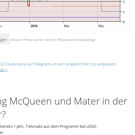
2
1
0
ov
2026
Mär
Mai
igen
Amazon-Preise werden nicht im Preisverlauf berücksichtigt.
GO Deals Kanal auf Telegram um kein Angebot mehr zu verpassen!
ier <
ing McQueen und Mater in der
r?
bereits 1 Jahr, 7 Monate aus dem Programm bei LEGO.
ar.