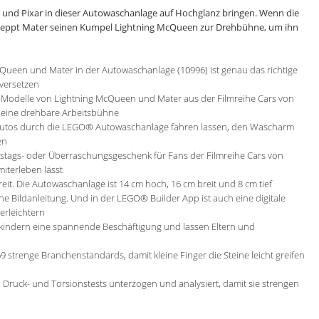
und Pixar in dieser Autowaschanlage auf Hochglanz bringen. Wenn die
chleppt Mater seinen Kumpel Lightning McQueen zur Drehbühne, um ihn
een und Mater in der Autowaschanlage (10996) ist genau das richtige
 versetzen
e Modelle von Lightning McQueen und Mater aus der Filmreihe Cars von
 eine drehbare Arbeitsbühne
e Autos durch die LEGO® Autowaschanlage fahren lassen, den Wascharm
en
rtstags- oder Überraschungsgeschenk für Fans der Filmreihe Cars von
miterleben lässt
t. Die Autowaschanlage ist 14 cm hoch, 16 cm breit und 8 cm tief
iche Bildanleitung. Und in der LEGO® Builder App ist auch eine digitale
erleichtern
kindern eine spannende Beschäftigung und lassen Eltern und
 strenge Branchenstandards, damit kleine Finger die Steine leicht greifen
 Druck- und Torsionstests unterzogen und analysiert, damit sie strengen