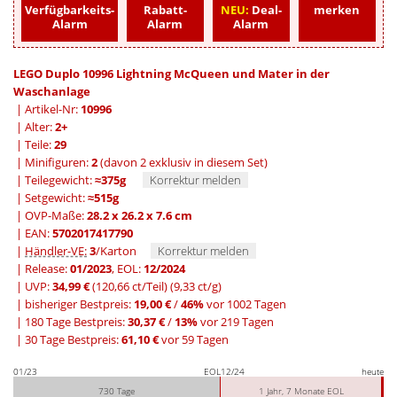
Verfügbarkeits-
Rabatt-
NEU:
Deal-
merken
Alarm
Alarm
Alarm
LEGO Duplo 10996 Lightning McQueen und Mater in der
Waschanlage
| Artikel-Nr:
10996
| Alter:
2+
| Teile:
29
| Minifiguren:
2
(davon 2 exklusiv in diesem Set)
| Teilegewicht:
≈375g
Korrektur melden
| Setgewicht:
≈515g
| OVP-Maße:
28.2 x 26.2 x 7.6 cm
| EAN:
5702017417790
|
Händler-VE:
3
/Karton
Korrektur melden
| Release:
01/2023
, EOL:
12/2024
| UVP:
34,99 €
(120,66 ct/Teil)
(9,33 ct/g)
|
bisheriger Bestpreis:
19,00 €
/
46%
vor 1002 Tagen
|
180 Tage Bestpreis:
30,37 €
/
13%
vor 219 Tagen
|
30 Tage Bestpreis:
61,10 €
vor 59 Tagen
01/23
EOL
12/24
heute
730 Tage
1 Jahr, 7 Monate EOL