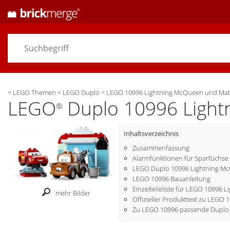
<
LEGO Themen
<
LEGO Duplo
<
LEGO 10996 Lightning McQueen und Mate
LEGO
Duplo 10996 Light
®
Inhaltsverzeichnis
Zusammenfassung
Alarmfunktionen für Sparfüchse
LEGO Duplo 10996 Lightning Mc
LEGO 10996 Bauanleitung
Einzelteileliste für LEGO 10996
mehr Bilder
Offizieller Produkttext zu LEGO 
Zu LEGO 10996 passende Duplo 