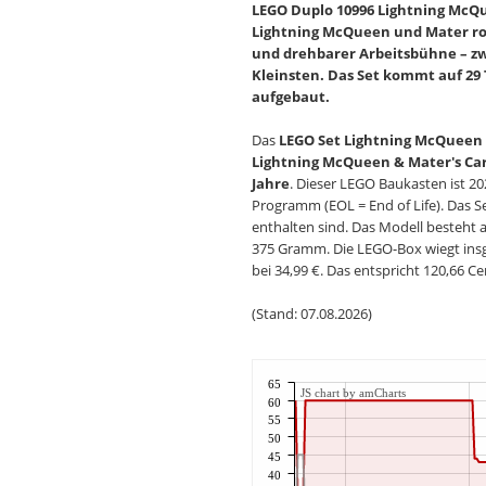
LEGO Duplo 10996 Lightning McQu
Lightning McQueen und Mater r
und drehbarer Arbeitsbühne – zwe
Kleinsten. Das Set kommt auf 29 T
aufgebaut.
Das
LEGO Set Lightning McQueen
Lightning McQueen & Mater's Ca
Jahre
. Dieser LEGO Baukasten ist 20
Programm (EOL = End of Life). Das Se
enthalten sind. Das Modell besteht a
375 Gramm. Die LEGO-Box wiegt insg
bei 34,99 €. Das entspricht 120,66 C
(Stand: 07.08.2026)
65
JS chart by amCharts
60
55
50
45
40