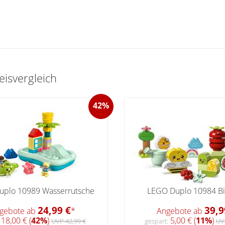
isvergleich
42%
plo 10989 Wasserrutsche
LEGO Duplo 10984 Bi
24,99 €
39,9
gebote ab
*
Angebote ab
18,00 € (
42%
)
5,00 € (
11%
)
UVP 42,99 €
gespart:
UV