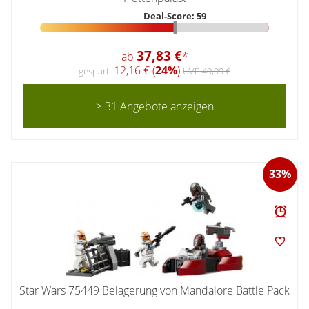
Deal-Score: 59
37,83 €
ab
*
12,16 € (
24%
)
gespart:
UVP 49,99 €
> 31 Angebote anzeigen
33%
Star Wars 75449 Belagerung von Mandalore Battle Pack