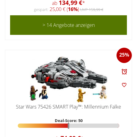
134,99 €
ab
*
25,00 € (
16%
)
gespart:
UVP 159,99 €
> 14 Angebote anzeigen
25%
Star Wars 75426 SMART Play™: Millennium Falke
Deal-Score: 50