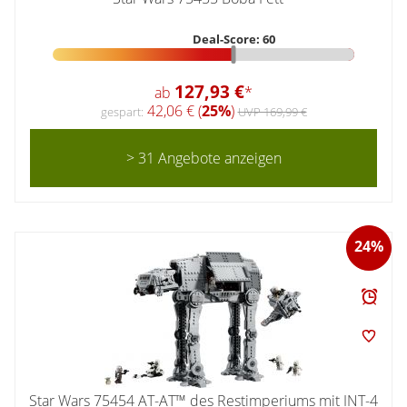
Deal-Score: 60
127,93 €
ab
*
42,06 € (
25%
)
gespart:
UVP 169,99 €
> 31 Angebote anzeigen
24%
Star Wars 75454 AT-AT™ des Restimperiums mit INT-4