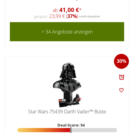
41,00 €
ab
*
23,99 € (
37%
)
gespart:
UVP 64,99 €
> 34 Angebote anzeigen
30%
Star Wars 75439 Darth Vader™ Büste
Deal-Score: 54