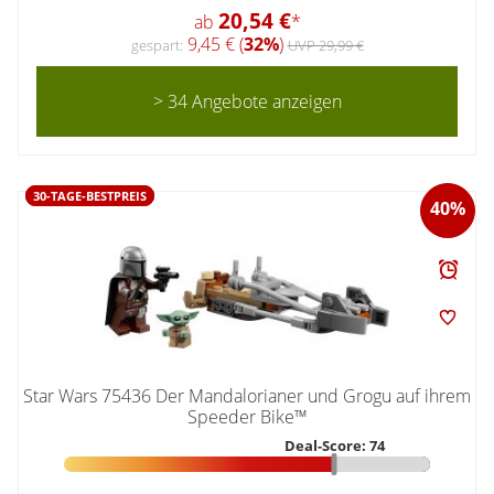
20,54 €
ab
*
9,45 € (
32%
)
gespart:
UVP 29,99 €
> 34 Angebote anzeigen
30-TAGE-BESTPREIS
40%
Star Wars 75436 Der Mandalorianer und Grogu auf ihrem
Speeder Bike™
Deal-Score: 74