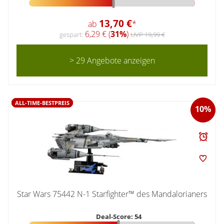
13,70 €
ab
*
6,29 € (
31%
)
gespart:
UVP 19,99 €
> 29 Angebote anzeigen
ALL-TIME-BESTPREIS
10%
Star Wars 75442 N-1 Starfighter™ des Mandalorianers
Deal-Score: 54