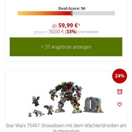
Deal-Score: 56
59,99 €
ab
*
30,00 € (
33%
)
gespart:
UVP 89,99 €
> 37 Angebote anzeigen
24%
Star Wars 75451 Showdown mit dem Wächterdroiden am
Huttenpalast