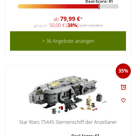
Deal-Score: 81
79,99 €
ab
*
50,00 € (
38%
)
gespart:
UVP 129,99 €
> 36 Angebote anzeigen
35%
Star Wars 75445 Sternenschiff der Anzellaner
Deal-Score: 67