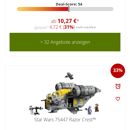
Deal-Score: 54
10,27 €
ab
*
4,72 € (
31%
)
gespart:
UVP 14,99 €
> 32 Angebote anzeigen
33%
Star Wars 75447 Razor Crest™