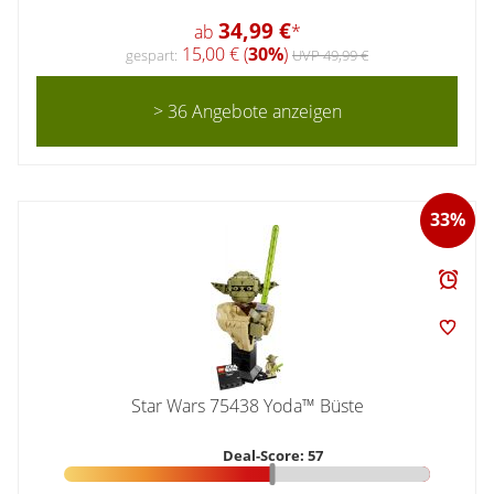
34,99 €
ab
*
15,00 € (
30%
)
gespart:
UVP 49,99 €
> 36 Angebote anzeigen
33%
Star Wars 75438 Yoda™ Büste
Deal-Score: 57