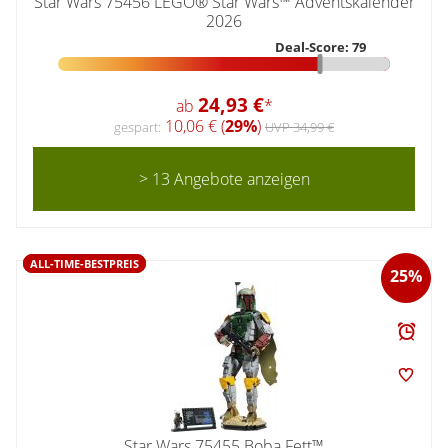
Star Wars 75456 LEGO® Star Wars™ Adventskalender
2026
Deal-Score: 79
24,93 €
ab
*
10,06 € (
29%
)
gespart:
UVP 34,99 €
> 13 Angebote anzeigen
ALL-TIME-BESTPREIS
25%
Star Wars 75455 Boba Fett™