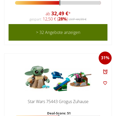
32,49 €
ab
*
12,50 € (
28%
)
gespart:
UVP 44,99 €
> 32 Angebote anzeigen
31%
Star Wars 75443 Grogus Zuhause
Deal-Score: 51