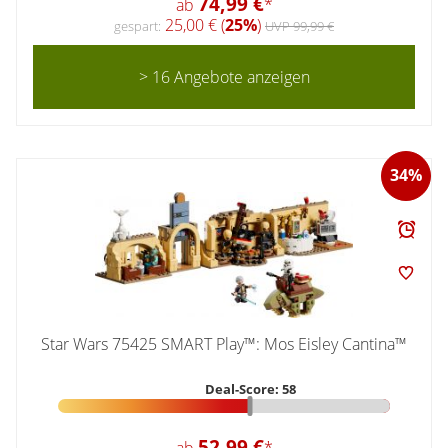
74,99 €
ab
*
25,00 € (
25%
)
gespart:
UVP 99,99 €
> 16 Angebote anzeigen
34%
Star Wars 75425 SMART Play™: Mos Eisley Cantina™
Deal-Score: 58
52,99 €