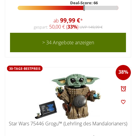
Deal-Score: 66
99,99 €
ab
*
50,00 € (
33%
)
gespart:
UVP 149,99 €
> 34 Angebote anzeigen
30-TAGE-BESTPREIS
38%
Star Wars 75446 Grogu™ (Lehrling des Mandalorianers)