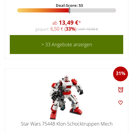
Deal-Score: 53
13,49 €
ab
*
6,50 € (
33%
)
gespart:
UVP 19,99 €
> 33 Angebote anzeigen
31%
Star Wars 75448 Klon-Schocktruppen Mech