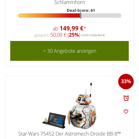
Schlammhorn
Deal-Score: 61
149,99 €
ab
*
50,00 € (
25%
)
gespart:
UVP 199,99 €
> 30 Angebote anzeigen
33%
Star Wars 75452 Der Astromech-Droide BB-8™