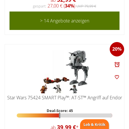
ab
*
27,00 € (
34%
)
gespart:
UVP 79,99 €
> 14 Angebote anzeigen
20%
Star Wars 75424 SMART Play™: AT-ST™ Angriff auf Endor
Deal-Score: 45
Lob & Kritik
39,99 €
ab
*