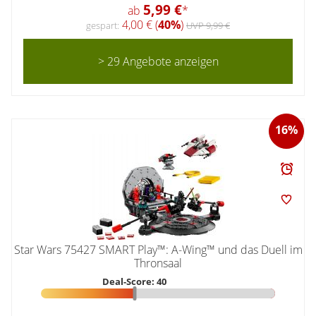
5,99 €
ab
*
4,00 € (
40%
)
gespart:
UVP 9,99 €
> 29 Angebote anzeigen
16%
Star Wars 75427 SMART Play™: A-Wing™ und das Duell im
Thronsaal
Deal-Score: 40