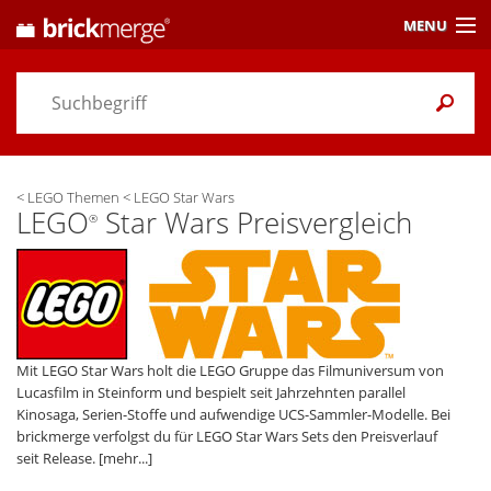
MENU
Preisvergleich
Gutscheine &
Aktuelles
<
LEGO Themen
<
LEGO Star Wars
Themen
/ Händler
LEGO
Star Wars Preisvergleich
®
Alarme
& Wunschlisten
Einstellungen
Mit LEGO Star Wars holt die LEGO Gruppe das Filmuniversum von
Lucasfilm in Steinform und bespielt seit Jahrzehnten parallel
Kinosaga, Serien-Stoffe und aufwendige UCS-Sammler-Modelle. Bei
brickmerge verfolgst du für LEGO Star Wars Sets den Preisverlauf
seit Release.
[mehr...]