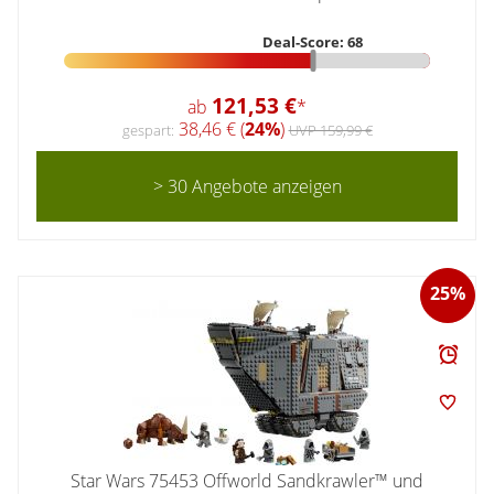
Deal-Score: 68
121,53 €
ab
*
38,46 € (
24%
)
gespart:
UVP 159,99 €
> 30 Angebote anzeigen
25%
Star Wars 75453 Offworld Sandkrawler™ und