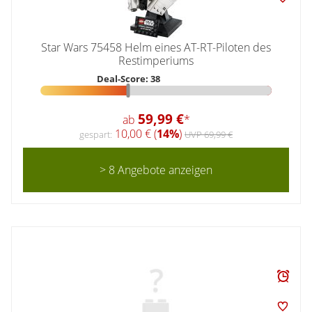
Star Wars 75458 Helm eines AT-RT-Piloten des
Restimperiums
Deal-Score: 38
59,99 €
ab
*
10,00 € (
14%
)
gespart:
UVP 69,99 €
> 8 Angebote anzeigen