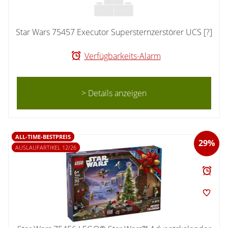
Star Wars 75457 Executor Supersternzerstörer UCS [?]
Verfügbarkeits-Alarm
> Details anzeigen
ALL-TIME-BESTPREIS
29%
AUSLAUFARTIKEL 12/26