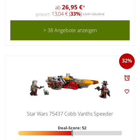
26,95 €
ab
*
13,04 € (
33%
)
gespart:
UVP 39,99 €
> 38 Angebote anzeigen
32%
Star Wars 75437 Cobb Vanths Speeder
Deal-Score: 52