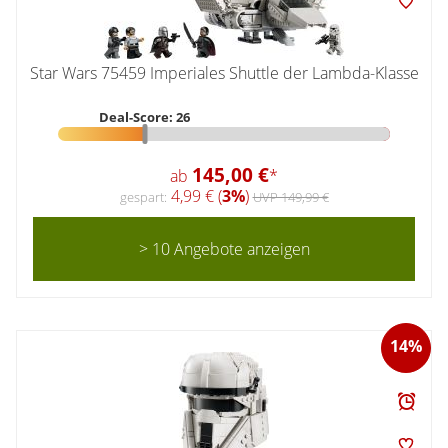
Star Wars 75459 Imperiales Shuttle der Lambda-Klasse
Deal-Score: 26
145,00 €
ab
*
4,99 € (
3%
)
gespart:
UVP 149,99 €
> 10 Angebote anzeigen
14%