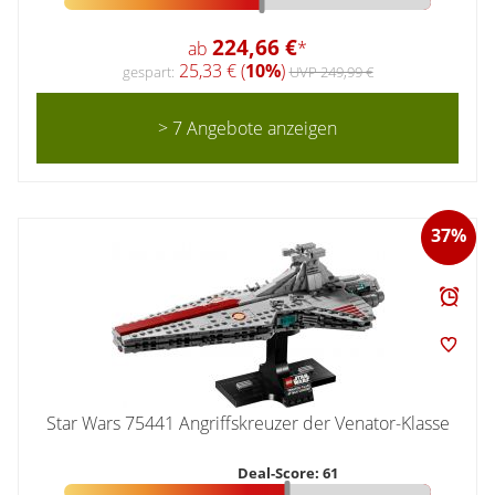
224,66 €
ab
*
25,33 € (
10%
)
gespart:
UVP 249,99 €
> 7 Angebote anzeigen
37%
Star Wars 75441 Angriffskreuzer der Venator-Klasse
Deal-Score: 61