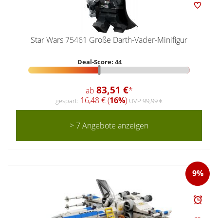
Star Wars 75461 Große Darth-Vader-Minifigur
Deal-Score: 44
83,51 €
ab
*
16,48 € (
16%
)
gespart:
UVP 99,99 €
> 7 Angebote anzeigen
9%