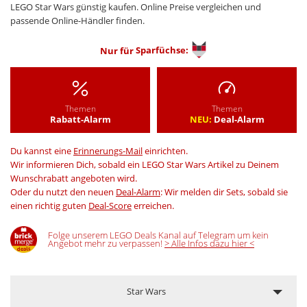
LEGO Star Wars günstig kaufen. Online Preise vergleichen und
passende Online-Händler finden.
Nur für
Sparfüchse:
Themen
Themen
Rabatt-Alarm
NEU:
Deal-Alarm
Du kannst eine
Erinnerungs-Mail
einrichten.
Wir informieren Dich, sobald ein LEGO Star Wars Artikel zu Deinem
Wunschrabatt angeboten wird.
Oder du nutzt den neuen
Deal-Alarm
: Wir melden dir Sets, sobald sie
einen richtig guten
Deal-Score
erreichen.
Folge unserem LEGO Deals Kanal auf Telegram um kein
Angebot mehr zu verpassen!
> Alle Infos dazu hier <
Star Wars