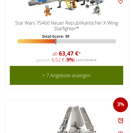
Star Wars 75460 Neuer Republikanischer X-Wing
Starfighter™
Deal-Score: 39
63,47 €
ab
*
6,52 € (
9%
)
gespart:
UVP 69,99 €
> 7 Angebote anzeigen
3%