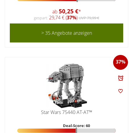
50,25 €
ab
*
29,74 € (
37%
)
gespart:
UVP 79,99 €
> 35 Angebote anzeigen
37%
Star Wars 75440 AT-AT™
Deal-Score: 60