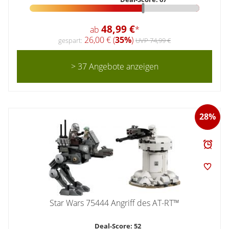
48,99 €
ab
*
26,00 € (
35%
)
gespart:
UVP 74,99 €
> 37 Angebote anzeigen
28%
Star Wars 75444 Angriff des AT-RT™
Deal-Score: 52