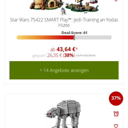
Star Wars 75422 SMART Play™: Jedi-Training an Yodas
Hütte
Deal-Score: 61
43,64 €
ab
*
26,35 € (
38%
)
gespart:
UVP 69,99 €
> 14 Angebote anzeigen
37%