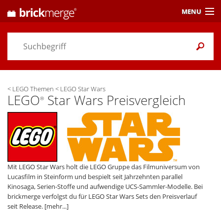
MENU
Preisvergleich
Gutscheine &
Aktuelles
<
LEGO Themen
<
LEGO Star Wars
Themen
/ Händler
LEGO
Star Wars Preisvergleich
®
Alarme
& Wunschlisten
Einstellungen
Mit LEGO Star Wars holt die LEGO Gruppe das Filmuniversum von
Lucasfilm in Steinform und bespielt seit Jahrzehnten parallel
Kinosaga, Serien-Stoffe und aufwendige UCS-Sammler-Modelle. Bei
brickmerge verfolgst du für LEGO Star Wars Sets den Preisverlauf
seit Release.
[mehr...]