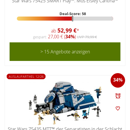
Star Wars 75425 SMART Play™: Mos Eisley Cantina™
Deal-Score: 58
52,99 €
ab
*
27,00 € (
34%
)
gespart:
UVP 79,99 €
> 15 Angebote anzeigen
AUSLAUFARTIKEL 12/26
34%
Star Wars 75435 MTT™ der Separatisten in der Schlacht