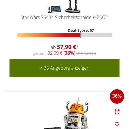
Star Wars 75434 Sicherheitsdroide K-2SO™
Deal-Score: 67
57,90 €
ab
*
32,09 € (
36%
)
gespart:
UVP 89,99 €
> 36 Angebote anzeigen
36%