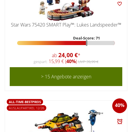
Star Wars 75420 SMART Play™: Lukes Landspeeder™
Deal-Score: 71
24,00 €
ab
*
15,99 € (
40%
)
gespart:
UVP 39,99 €
> 15 Angebote anzeigen
ALL-TIME-BESTPREIS
40%
AUSLAUFARTIKEL 12/26