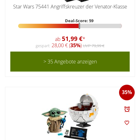
Star Wars 75441 Angriffskreuzer der Venator-Klasse
Deal-Score: 59
51,99 €
ab
*
28,00 € (
35%
)
gespart:
UVP 79,99 €
> 35 Angebote anzeigen
35%