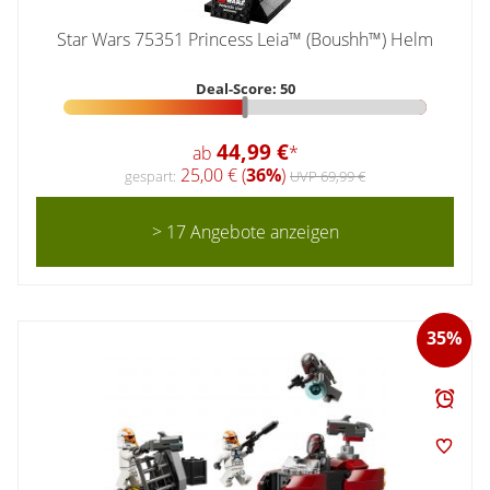
Star Wars 75351 Princess Leia™ (Boushh™) Helm
Deal-Score: 50
44,99 €
ab
*
25,00 € (
36%
)
gespart:
UVP 69,99 €
> 17 Angebote anzeigen
35%