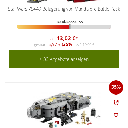
Star Wars 75449 Belagerung von Mandalore Battle Pack
Deal-Score: 56
13,02 €
ab
*
6,97 € (
35%
)
gespart:
UVP 19,99 €
> 33 Angebote anzeigen
35%