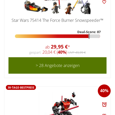
Star Wars 75414 The Force Burner Snowspeeder™
Deal-Score: 87
29,95 €
ab
*
20,04 € (
40%
)
gespart:
UVP 49,99 €
> 28 Angebote anzeigen
30-TAGE-BESTPREIS
40%