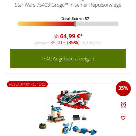
Star Wars 75403 Grogu™ in seiner Repulsorwiege
Deal-Score: 57
64,99 €
ab
*
35,00 € (
35%
)
gespart:
UVP 99,99 €
> 40 Angebote anzeigen
AUSLAUFARTIKEL 12/25
35%