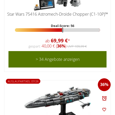
Star Wars 75416 Astromech-Droide Chopper (C1-10P)™
Deal-Score: 56
69,99 €
ab
*
40,00 € (
36%
)
gespart:
UVP 109,99 €
> 34 Angebote anzeigen
AUSLAUFARTIKEL 07/26
36%