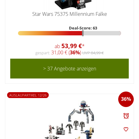
Star Wars 75375 Millennium Falke
Deal-Score: 63
53,99 €
ab
*
31,00 € (
36%
)
gespart:
UVP 84,99 €
> 37 Angebote anzeigen
AUSLAUFARTIKEL 12/26
36%