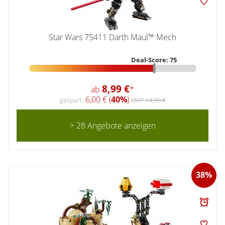
Star Wars 75411 Darth Maul™ Mech
Deal-Score: 75
8,99 €
ab
*
6,00 € (
40%
)
gespart:
UVP 14,99 €
> 28 Angebote anzeigen
38%