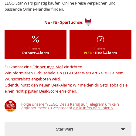
LEGO Star Wars günstig kaufen. Online Preise vergleichen und
passende Online-Händler finden.
Nur für
Sparfüchse:
Themen
Themen
Rabatt-Alarm
NEU:
Deal-Alarm
Du kannst eine
Erinnerungs-Mail
einrichten.
Wir informieren Dich, sobald ein LEGO Star Wars Artikel zu Deinem
Wunschrabatt angeboten wird.
Oder du nutzt den neuen
Deal-Alarm
: Wir melden dir Sets, sobald sie
einen richtig guten
Deal-Score
erreichen.
Folge unserem LEGO Deals Kanal auf Telegram um kein
Angebot mehr zu verpassen!
> Alle Infos dazu hier <
Star Wars