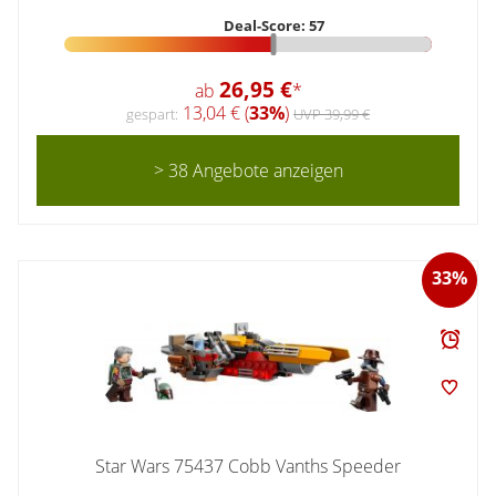
Deal-Score: 57
26,95 €
ab
*
13,04 € (
33%
)
gespart:
UVP 39,99 €
> 38 Angebote anzeigen
33%
Star Wars 75437 Cobb Vanths Speeder