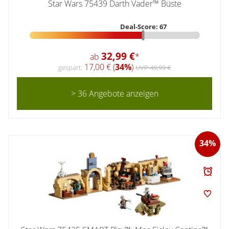
Star Wars 75439 Darth Vader™ Büste
Deal-Score: 67
32,99 €
ab
*
17,00 € (
34%
)
gespart:
UVP 49,99 €
> 36 Angebote anzeigen
34%