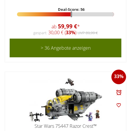
Deal-Score: 56
59,99 €
ab
*
30,00 € (
33%
)
gespart:
UVP 89,99 €
> 36 Angebote anzeigen
33%
Star Wars 75447 Razor Crest™