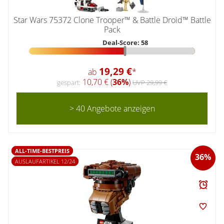
Star Wars 75372 Clone Trooper™ & Battle Droid™ Battle
Pack
Deal-Score: 58
19,29 €
ab
*
10,70 € (
36%
)
gespart:
UVP 29,99 €
> 40 Angebote anzeigen
ALL-TIME-BESTPREIS
36%
AUSLAUFARTIKEL 12/24