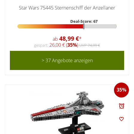
Star Wars 75445 Sternenschiff der Anzellaner
Deal-Score: 67
48,99 €
ab
*
26,00 € (
35%
)
gespart:
UVP 74,99 €
> 37 Angebote anzeigen
35%