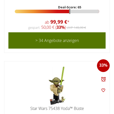
Deal-Score: 65
99,99 €
ab
*
50,00 € (
33%
)
gespart:
UVP 149,99 €
> 34 Angebote anzeigen
33%
Star Wars 75438 Yoda™ Büste