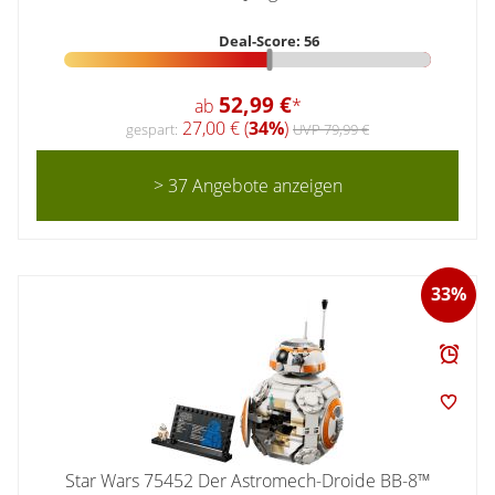
Deal-Score: 56
52,99 €
ab
*
27,00 € (
34%
)
gespart:
UVP 79,99 €
> 37 Angebote anzeigen
33%
Star Wars 75452 Der Astromech-Droide BB-8™