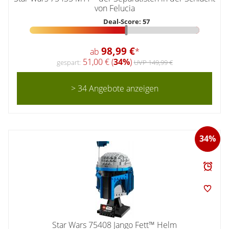
von Felucia
Deal-Score: 57
98,99 €
ab
*
51,00 € (
34%
)
gespart:
UVP 149,99 €
> 34 Angebote anzeigen
34%
Star Wars 75408 Jango Fett™ Helm