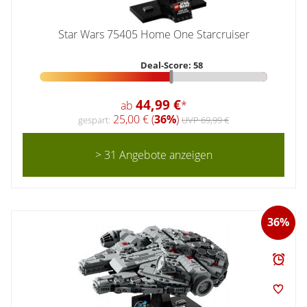
Star Wars 75405 Home One Starcruiser
Deal-Score: 58
44,99 €
ab
*
25,00 € (
36%
)
gespart:
UVP 69,99 €
> 31 Angebote anzeigen
36%