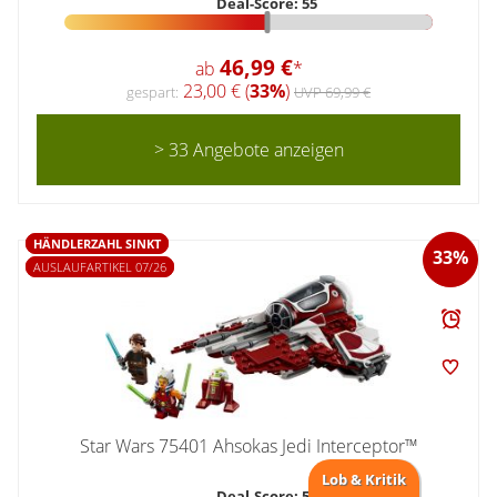
Deal-Score: 55
46,99 €
ab
*
23,00 € (
33%
)
gespart:
UVP 69,99 €
> 33 Angebote anzeigen
HÄNDLERZAHL SINKT
33%
AUSLAUFARTIKEL 07/26
Star Wars 75401 Ahsokas Jedi Interceptor™
Lob & Kritik
Deal-Score: 55