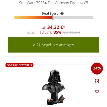
Star Wars 75384 Der Crimson Firehawk™
Deal-Score: 49
34,32 €
ab
*
18,67 € (
35%
)
gespart:
UVP 52,99 €
> 21 Angebote anzeigen
30-TAGE-BESTPREIS
34%