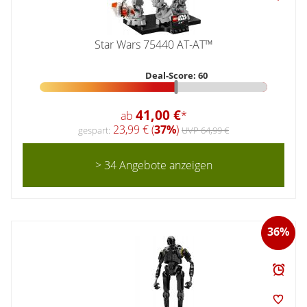
Star Wars 75440 AT-AT™
Deal-Score: 60
41,00 €
ab
*
23,99 € (
37%
)
gespart:
UVP 64,99 €
> 34 Angebote anzeigen
36%