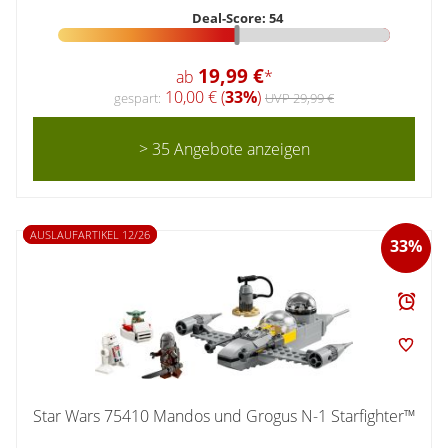
Deal-Score: 54
19,99 €
ab
*
10,00 € (
33%
)
gespart:
UVP 29,99 €
> 35 Angebote anzeigen
AUSLAUFARTIKEL 12/26
33%
Star Wars 75410 Mandos und Grogus N-1 Starfighter™