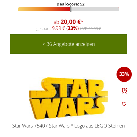
Deal-Score: 52
20,00 €
ab
*
9,99 € (
33%
)
gespart:
UVP 29,99 €
> 36 Angebote anzeigen
33%
Star Wars 75407 Star Wars™ Logo aus LEGO Steinen