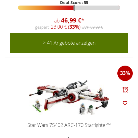
Deal-Score: 55
46,99 €
ab
*
23,00 € (
33%
)
gespart:
UVP 69,99 €
> 41 Angebote anzeigen
33%
Star Wars 75402 ARC-170 Starfighter™