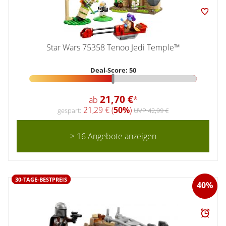
Star Wars 75358 Tenoo Jedi Temple™
Deal-Score: 50
21,70 €
ab
*
21,29 € (
50%
)
gespart:
UVP 42,99 €
> 16 Angebote anzeigen
30-TAGE-BESTPREIS
40%