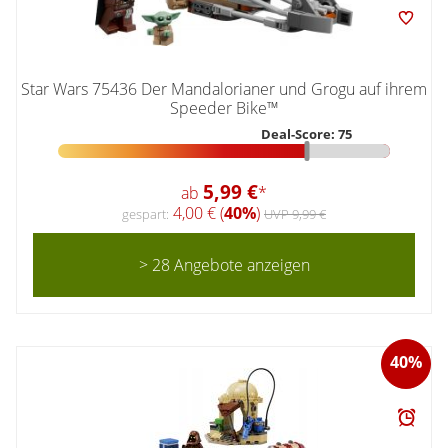
Star Wars 75436 Der Mandalorianer und Grogu auf ihrem
Speeder Bike™
Deal-Score: 75
5,99 €
ab
*
4,00 € (
40%
)
gespart:
UVP 9,99 €
> 28 Angebote anzeigen
40%