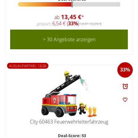
13,45 €
ab
*
6,54 € (
33%
)
gespart:
UVP 19,99 €
> 30 Angebote anzeigen
AUSLAUFARTIKEL 12/26
33%
City 60463 Feuerwehrleiterfahrzeug
Deal-Score: 53