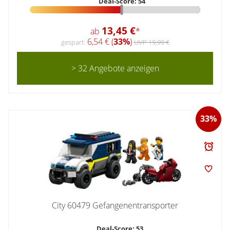
Deal-Score: 54
13,45 €
ab
*
6,54 € (
33%
)
gespart:
UVP 19,99 €
> 32 Angebote anzeigen
33%
City 60479 Gefangenentransporter
Deal-Score: 53