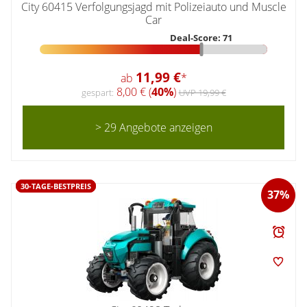
City 60415 Verfolgungsjagd mit Polizeiauto und Muscle
Car
Deal-Score: 71
11,99 €
ab
*
8,00 € (
40%
)
gespart:
UVP 19,99 €
> 29 Angebote anzeigen
30-TAGE-BESTPREIS
37%