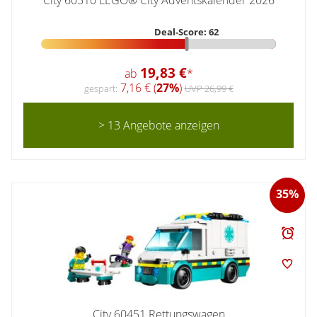
City 60510 LEGO® City Adventskalender 2026
Deal-Score: 62
19,83 €
ab
*
7,16 € (
27%
)
gespart:
UVP 26,99 €
> 13 Angebote anzeigen
35%
City 60451 Rettungswagen