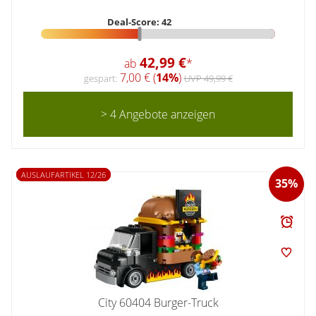
Deal-Score: 42
42,99 €
ab
*
7,00 € (
14%
)
gespart:
UVP 49,99 €
> 4 Angebote anzeigen
AUSLAUFARTIKEL 12/26
35%
City 60404 Burger-Truck