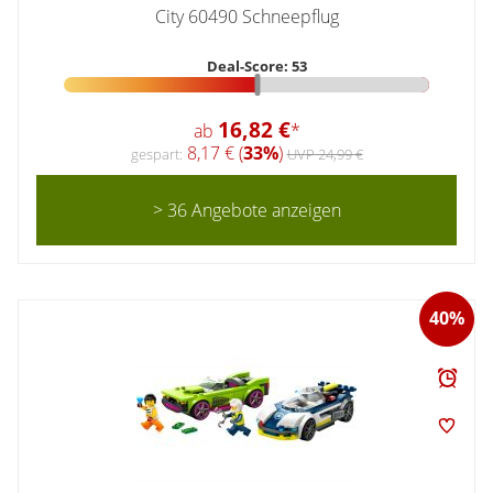
City 60490 Schneepflug
Deal-Score: 53
16,82 €
ab
*
8,17 € (
33%
)
gespart:
UVP 24,99 €
> 36 Angebote anzeigen
40%