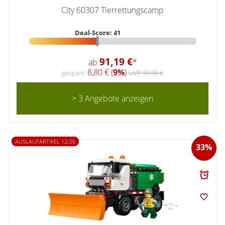
City 60307 Tierrettungscamp
Deal-Score: 41
91,19 €
ab
*
8,80 € (
9%
)
gespart:
UVP 99,99 €
> 3 Angebote anzeigen
AUSLAUFARTIKEL 12/26
33%