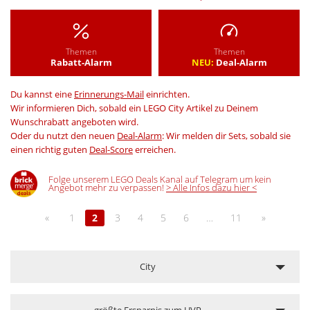
Themen
Themen
Rabatt-Alarm
NEU:
Deal-Alarm
Du kannst eine
Erinnerungs-Mail
einrichten.
Wir informieren Dich, sobald ein LEGO City Artikel zu Deinem
Wunschrabatt angeboten wird.
Oder du nutzt den neuen
Deal-Alarm
: Wir melden dir Sets, sobald sie
einen richtig guten
Deal-Score
erreichen.
Folge unserem LEGO Deals Kanal auf Telegram um kein
Angebot mehr zu verpassen!
> Alle Infos dazu hier <
«
1
2
3
4
5
6
…
11
»
City
größte Ersparnis zum UVP