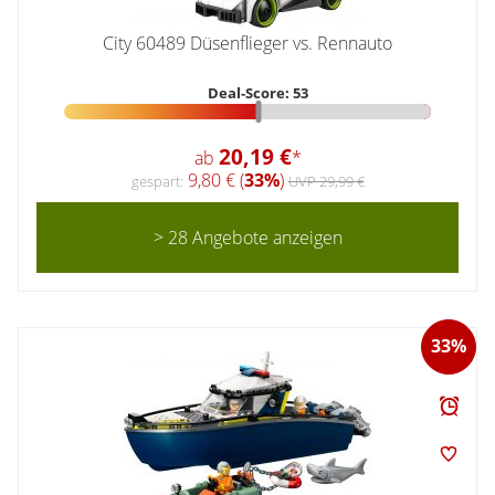
City 60489 Düsenflieger vs. Rennauto
Deal-Score: 53
20,19 €
ab
*
9,80 € (
33%
)
gespart:
UVP 29,99 €
> 28 Angebote anzeigen
33%