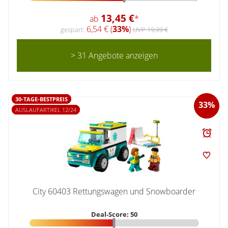
13,45 €
ab
*
6,54 € (
33%
)
gespart:
UVP 19,99 €
> 31 Angebote anzeigen
30-TAGE-BESTPREIS
33%
AUSLAUFARTIKEL 12/24
City 60403 Rettungswagen und Snowboarder
Deal-Score: 50