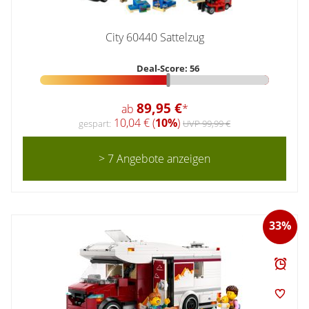
City 60440 Sattelzug
Deal-Score: 56
89,95 €
ab
*
10,04 € (
10%
)
gespart:
UVP 99,99 €
> 7 Angebote anzeigen
33%