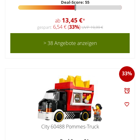
Deal-Score: 55
13,45 €
ab
*
6,54 € (
33%
)
gespart:
UVP 19,99 €
> 38 Angebote anzeigen
33%
City 60488 Pommes-Truck