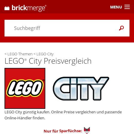
MENU
Preisvergleich
Gutscheine &
Aktuelles
<
LEGO Themen
<
LEGO City
Themen
/ Händler
LEGO
City Preisvergleich
®
Alarme
& Wunschlisten
Einstellungen
LEGO City günstig kaufen. Online Preise vergleichen und passende
Online-Händler finden.
Nur für
Sparfüchse: