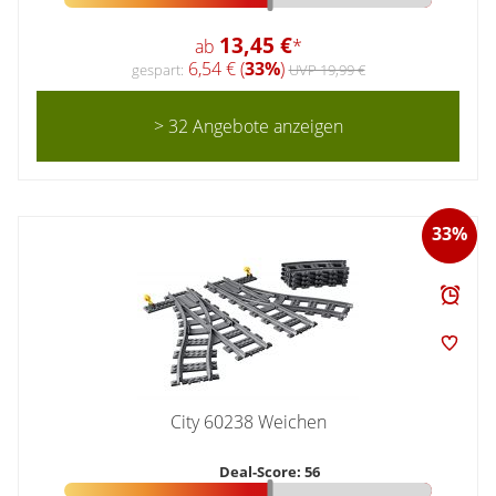
13,45 €
ab
*
6,54 € (
33%
)
gespart:
UVP 19,99 €
> 32 Angebote anzeigen
33%
City 60238 Weichen
Deal-Score: 56