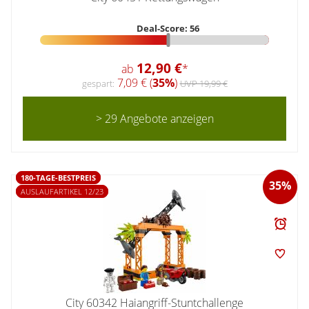
Deal-Score: 56
12,90 €
ab
*
7,09 € (
35%
)
gespart:
UVP 19,99 €
> 29 Angebote anzeigen
180-TAGE-BESTPREIS
35%
AUSLAUFARTIKEL 12/23
City 60342 Haiangriff-Stuntchallenge