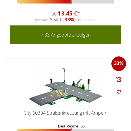
13,45 €
ab
*
6,54 € (
33%
)
gespart:
UVP 19,99 €
> 33 Angebote anzeigen
33%
City 60304 Straßenkreuzung mit Ampeln
Deal-Score: 56