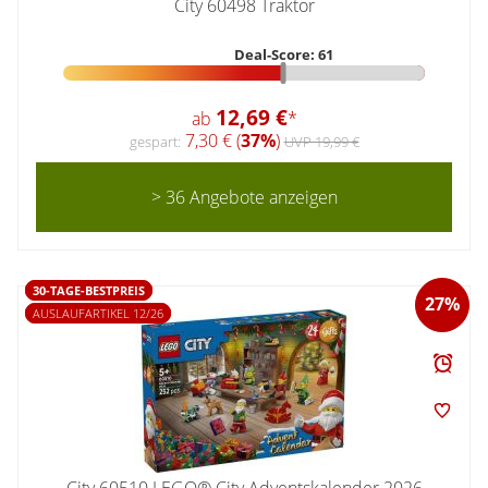
City 60498 Traktor
Deal-Score: 61
12,69 €
ab
*
7,30 € (
37%
)
gespart:
UVP 19,99 €
> 36 Angebote anzeigen
30-TAGE-BESTPREIS
27%
AUSLAUFARTIKEL 12/26