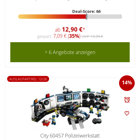
Deal-Score: 66
12,90 €
ab
*
7,09 € (
35%
)
gespart:
UVP 19,99 €
> 6 Angebote anzeigen
AUSLAUFARTIKEL 12/26
14%
City 60457 Polizeiwerkstatt