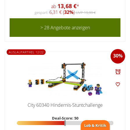
13,68 €
ab
*
6,31 € (
32%
)
gespart:
UVP 19,99 €
> 28 Angebote anzeigen
AUSLAUFARTIKEL 12/22
30%
City 60340 Hindernis-Stuntchallenge
Deal-Score: 50
Lob & Kritik