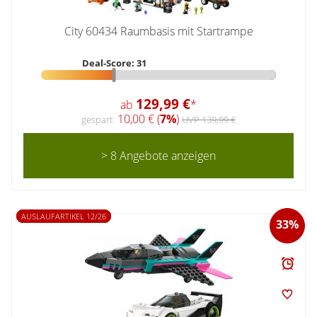
City 60434 Raumbasis mit Startrampe
Deal-Score: 31
129,99 €
ab
*
10,00 € (
7%
)
gespart:
UVP 139,99 €
> 8 Angebote anzeigen
AUSLAUFARTIKEL 12/26
33%