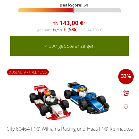
Deal-Score: 54
143,00 €
ab
*
6,99 € (
5%
)
gespart:
UVP 149,99 €
> 5 Angebote anzeigen
AUSLAUFARTIKEL 12/26
33%
City 60464 F1® Williams Racing und Haas F1® Rennautos