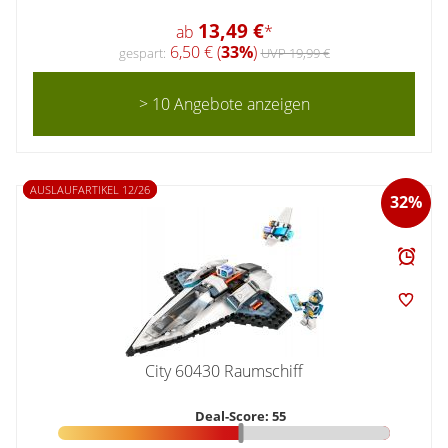
13,49 €
ab
*
6,50 € (
33%
)
gespart:
UVP 19,99 €
> 10 Angebote anzeigen
AUSLAUFARTIKEL 12/26
32%
City 60430 Raumschiff
Deal-Score: 55