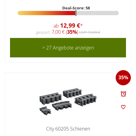
Deal-Score: 58
12,99 €
ab
*
7,00 € (
35%
)
gespart:
UVP 19,99 €
> 27 Angebote anzeigen
35%
City 60205 Schienen