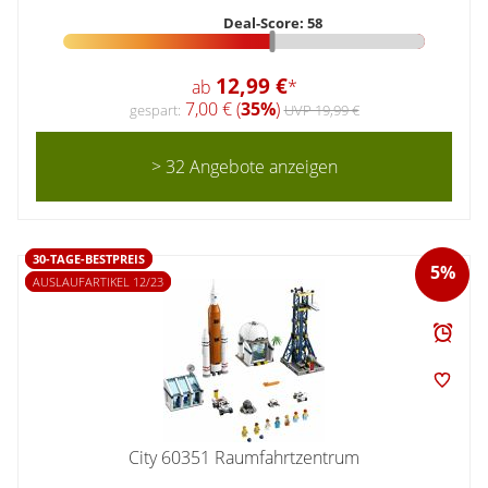
Deal-Score: 58
12,99 €
ab
*
7,00 € (
35%
)
gespart:
UVP 19,99 €
> 32 Angebote anzeigen
30-TAGE-BESTPREIS
5%
AUSLAUFARTIKEL 12/23
City 60351 Raumfahrtzentrum