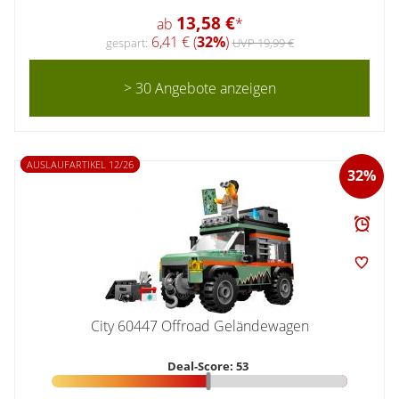
13,58 €
ab
*
6,41 € (
32%
)
gespart:
UVP 19,99 €
> 30 Angebote anzeigen
AUSLAUFARTIKEL 12/26
32%
City 60447 Offroad Geländewagen
Deal-Score: 53