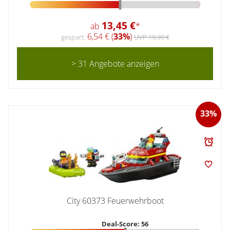
13,45 €
ab
*
6,54 € (
33%
)
gespart:
UVP 19,99 €
> 31 Angebote anzeigen
33%
City 60373 Feuerwehrboot
Deal-Score: 56