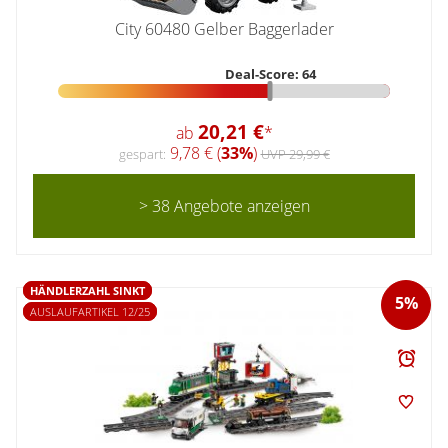
City 60480 Gelber Baggerlader
Deal-Score: 64
20,21 €
ab
*
9,78 € (
33%
)
gespart:
UVP 29,99 €
> 38 Angebote anzeigen
HÄNDLERZAHL SINKT
5%
AUSLAUFARTIKEL 12/25