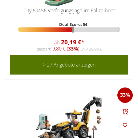
City 60456 Verfolgungsjagd im Polizeiboot
Deal-Score: 54
20,19 €
ab
*
9,80 € (
33%
)
gespart:
UVP 29,99 €
> 27 Angebote anzeigen
33%