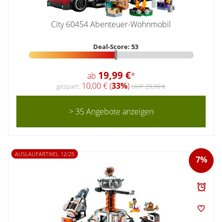
City 60454 Abenteuer-Wohnmobil
Deal-Score: 53
19,99 €
ab
*
10,00 € (
33%
)
gespart:
UVP 29,99 €
> 35 Angebote anzeigen
AUSLAUFARTIKEL 12/25
7%