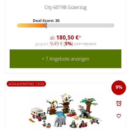
City 60198 Güterzug
Deal-Score: 30
180,50 €
ab
*
9,49 € (
5%
)
gespart:
UVP 189,99 €
> 7 Angebote anzeigen
AUSLAUFARTIKEL 12/22
9%