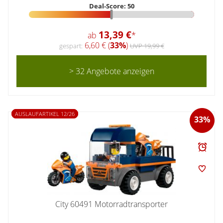
Deal-Score: 50
13,39 €
ab
*
6,60 € (
33%
)
gespart:
UVP 19,99 €
> 32 Angebote anzeigen
AUSLAUFARTIKEL 12/26
33%
City 60491 Motorradtransporter