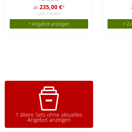
235,00 €
ab
*
UVP 119,99 €
> Angebot anzeigen
> 2 
1 ältere Sets ohne aktuelles
Angebot anzeigen