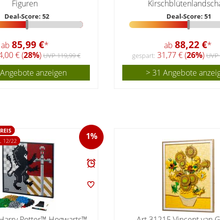
Figuren
Kirschblütenlandsch
Deal-Score: 52
Deal-Score: 51
85,99 €
88,22 €
ab
*
ab
*
,00 € (
28%
)
31,77 € (
26%
)
UVP 119,99 €
gespart:
UVP 
 Angebote anzeigen
> 31 Angebote anzei
REIS
1%
 12/22
Harry Potter™ Hogwarts™
Art 31215 Vincent van 