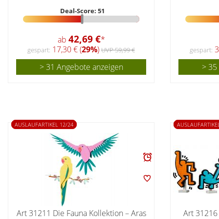
Deal-Score: 51
42,69 €
ab
*
17,30 € (
29%
)
3
gespart:
UVP 59,99 €
gespart:
> 31 Angebote anzeigen
> 35
AUSLAUFARTIKEL 12/24
AUSLAUFARTIKEL
Art 31211 Die Fauna Kollektion – Aras
Art 31216