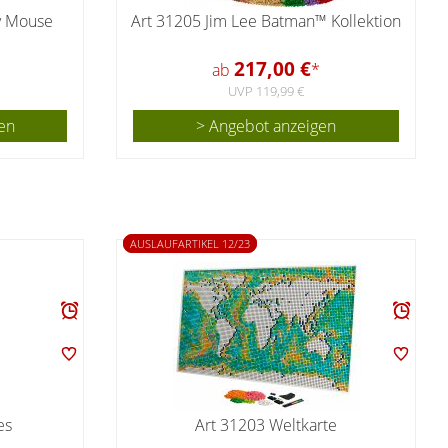
y Mouse
Art 31205 Jim Lee Batman™ Kollektion
217,00 €
ab
*
UVP 119,99 €
en
> Angebot anzeigen
AUSLAUFARTIKEL 12/23
es
Art 31203 Weltkarte