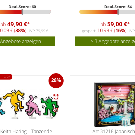
Deal-Score: 60
Deal-Score: 54
49,90 €
59,00 €
ab
*
ab
*
0,09 € (
38%
)
10,99 € (
16%
)
UVP 79,99 €
gespart:
UVP
 Angebote anzeigen
> 3 Angebote anzeig
 12/26
28%
 Keith Haring – Tanzende
Art 31218 Japanisc