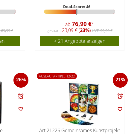
Deal-Score: 46
76,90 €
ab
*
23,09 € (
23%
)
 69,99 €
gespart:
UVP 99,99 €
en
> 21 Angebote anzeigen
AUSLAUFARTIKEL 12/22
26%
21%
he
Art 21226 Gemeinsames Kunstprojekt