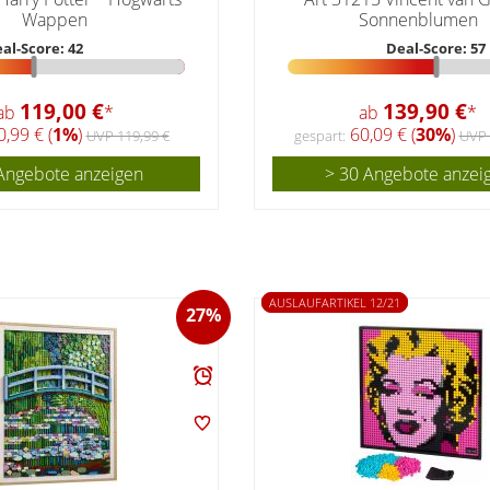
Wappen
Sonnenblumen
al-Score: 42
Deal-Score: 57
119,00 €
139,90 €
ab
*
ab
*
,99 € (
1%
)
60,09 € (
30%
)
UVP 119,99 €
gespart:
UVP 
Angebote anzeigen
> 30 Angebote anzei
AUSLAUFARTIKEL 12/21
27%