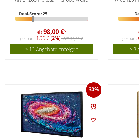
Deal-Score: 25
De
98,00 €
ab
*
1,99 € (
2%
)
0
gespart:
UVP 99,99 €
gespart:
> 13 Angebote anzeigen
> 3 
30%