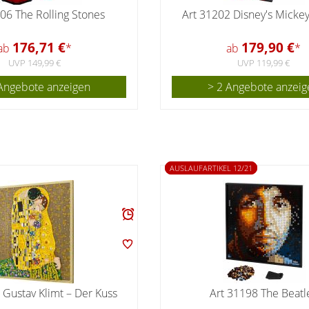
06 The Rolling Stones
Art 31202 Disney's Micke
176,71 €
179,90 €
ab
*
ab
*
UVP 149,99 €
UVP 119,99 €
Angebote anzeigen
> 2 Angebote anzeig
AUSLAUFARTIKEL 12/21
 Gustav Klimt – Der Kuss
Art 31198 The Beatl