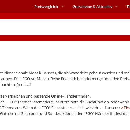
Preisvergleich
Gutscheine &
Aktuelles
T
 zweidimensionale Mosaik-Bausets, die als Wanddeko gebaut werden und me
auben. Die LEGO Art Mosaik-Reihe lässt sich bei brickmerge über den Preisve
obachten.
[mehr...]
eise vergleichen und passende Online-Händler finden.
mten LEGO
Themen interessierst, benutze bitte die Suchfunktion, oder wähle
®
O Thema aus. Wenn du LEGO
Einzelsteine suchst, wirst du auf unserer
Ein
®
t-Gutscheine, Sparcodes und Sonderaktionen der LEGO
Händler findest du 
®