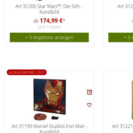
Art 31200 Star Wars™: Die Sith –
Art 312
Kunstbild
174,99 €
ab
*
UVP 119,99 €
> 3 Angebote anzeigen
> 3 
AUSLAUFARTIKEL 12/21
Art 31199 Marvel Studios Iron Man -
Art 31221
Kunstbild