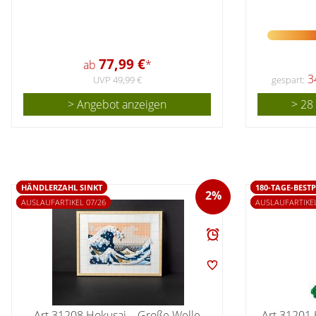
77,99 €
ab
*
34
UVP 49,99 €
gespart:
> Angebot anzeigen
> 28
HÄNDLERZAHL SINKT
180-TAGE-BESTP
2%
AUSLAUFARTIKEL 07/26
AUSLAUFARTIKEL
Art 31208 Hokusai – Große Welle
Art 31201 