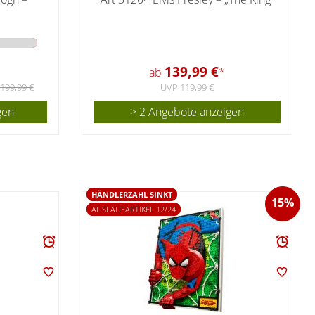
139,99 €
ab
*
199,99 €
UVP 119,99 €
gen
> 2 Angebote anzeigen
HÄNDLERZAHL SINKT
15%
AUSLAUFARTIKEL 12/24