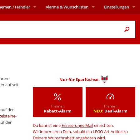
hemen
/ Händler
Alarme
& Wunschlisten
Einstellungen
hrere
Nur für
Sparfüchse:
rlauf seit
Themen
Themen
 auf der
Rabatt-Alarm
NEU:
Deal-Alarm
zelsteine-
auf der
Du kannst eine
Erinnerungs-Mail
einrichten.
Wir informieren Dich, sobald ein LEGO Art Artikel zu
Deinem Wunschrabatt angeboten wird.