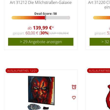
Art 31212 Die Milchstraßen-Galaxie
Art 31220 C
ei
Deal-Score: 58
139,99 €
ab
*
60,00 € (
30%
)
53
gespart:
UVP 199,99 €
gespart:
> 29 Angebote anzeigen
> 32
AUSLAUFARTIKEL 12/21
AUSLAUFARTIKEL