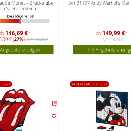
laude Monet – Brücke über
Art 31197 Andy Warhol's Mar
nen Seerosenteich
Deal-Score: 58
146,69 €
149,99 €
ab
*
ab
*
,30 € (
27%
)
UVP 199,99 €
UVP 119,99 €
 Angebote anzeigen
> 3 Angebote anzeig
 12/23
AUSLAUFARTIKEL 12/22