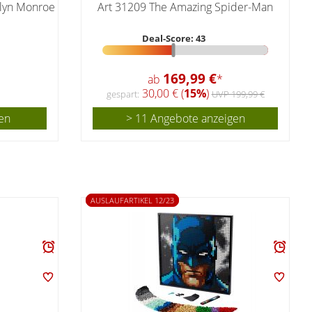
ilyn Monroe
Art 31209 The Amazing Spider-Man
Deal-Score: 43
169,99 €
ab
*
30,00 € (
15%
)
gespart:
UVP 199,99 €
en
> 11 Angebote anzeigen
AUSLAUFARTIKEL 12/23