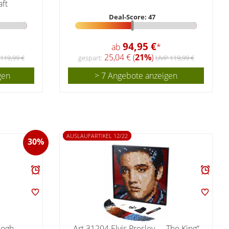
aft
Deal-Score: 47
94,95 €
ab
*
25,04 € (
21%
)
119,99 €
gespart:
UVP 119,99 €
gen
> 7 Angebote anzeigen
AUSLAUFARTIKEL 12/22
30%
Gogh –
Art 31204 Elvis Presley – „The King“