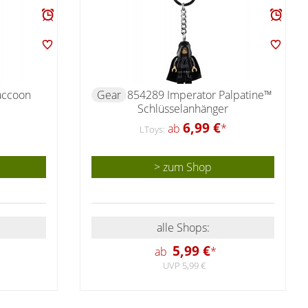
accoon
Gear
854289 Imperator Palpatine™
Schlüsselanhänger
6,99 €
ab
*
LToys:
> zum Shop
alle Shops:
5,99 €
ab
*
UVP 5,99 €