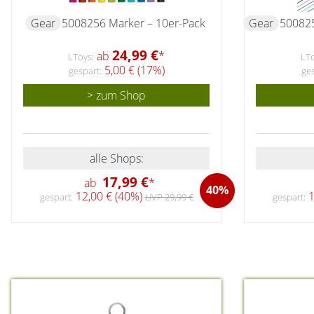
Gear
5008256 Marker – 10er-Pack
Gear
500825
24,99 €
ab
*
LToys:
LTo
5,00 € (17%)
gespart:
ges
> zum Shop
alle Shops:
17,99 €
ab
*
40%
12,00 € (40%)
1
gespart:
UVP 29,99 €
gespart: