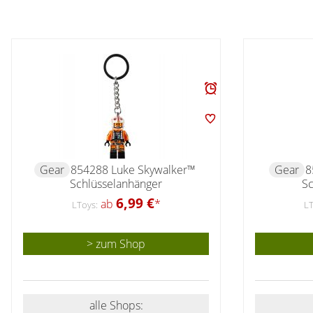
Gear
854288 Luke Skywalker™
Gear
8
Schlüsselanhänger
Sc
6,99 €
ab
*
LToys:
LT
> zum Shop
alle Shops: