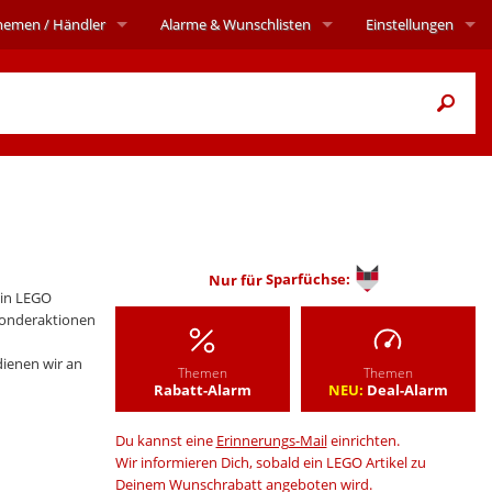
hemen
/ Händler
Alarme
& Wunschlisten
Einstellungen
Nur für
Sparfüchse:
in LEGO
Sonderaktionen
ienen wir an
Themen
Themen
Rabatt-Alarm
NEU:
Deal-Alarm
Du kannst eine
Erinnerungs-Mail
einrichten.
Wir informieren Dich, sobald ein LEGO Artikel zu
Deinem Wunschrabatt angeboten wird.