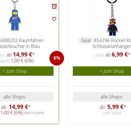
5008202 Raumfahrer-
Gear
854296 Rocket R
üsselleuchte in Blau
Schlüsselanhänger
14,99 €
6,99 €
ab
*
ab
*
ys:
LToys:
6%
1,00 € (6%)
spart:
> zum Shop
> zum Shop
alle Shops:
alle Shops:
14,99 €
5,99 €
ab
*
ab
*
1,00 € (6%)
UVP 15,99 €
UVP 5,99 €