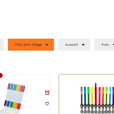
Filter aktiv:
LToys
Auswahl
Preis
L