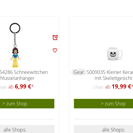
54286 Schneewittchen
Gear
5009035 Kleiner Ker
hlüsselanhänger
mit Skelettgesicht
6,99 €
19,99 €
ab
*
ab
oys:
LToys:
> zum Shop
> zum Shop
alle Shops:
alle Shops: