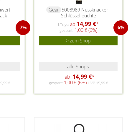
hwert-
Gear
5008989 Nussknacker-
Pack
Schlüsselleuchte
14,99 €
*
ab
*
LToys:
7%
6%
1,00 € (6%)
gespart:
> zum Shop
alle Shops:
14,99 €
ab
*
1,00 € (6%)
9,99 €
gespart:
UVP 15,99 €