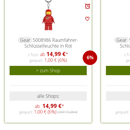
Gear
5008986 Raumfahrer-
Gear
Schlüsselleuchte in Rot
Schl
14,99 €
ab
*
LToys:
LTo
6%
1,00 € (6%)
gespart:
ge
> zum Shop
alle Shops:
14,99 €
ab
*
1,00 € (6%)
gespart:
UVP 15,99 €
gespart: